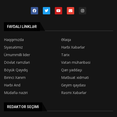
FAYDALI LINKLƏR
Haqqımızda
Əlaqə
Siyasətimiz
Hərbi Xəbərlər
Ümummilli lider
Tarix
Dövlət rəmzləri
Vətən müharibəsi
Böyük Qayıdış
Qan yaddaşı
Birinci Xanım
Mətbuat xidməti
Hərbi And
Geyim qaydası
Müdafiə naziri
Rəsmi Xəbərlər
REDAKTOR SEÇIMI