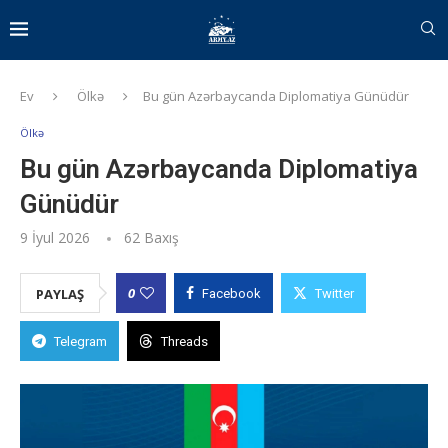
Ev
Ölkə
Bu gün Azərbaycanda Diplomatiya Günüdür
Ölkə
Bu gün Azərbaycanda Diplomatiya
Günüdür
9 İyul 2026
62
Baxış
0
PAYLAŞ
Facebook
Twitter
Telegram
Threads