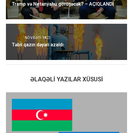
Tramp və Netanyahu görüşəcək? – AÇIQLANDI
NÖVBƏTI YAZI
Təbii qazın dəyəri azaldı
ƏLAQƏLI YAZILAR XÜSUSI