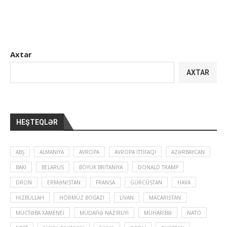
Axtar
AXTAR
HEŞTEQLƏR
ABŞ
ALMANIYA
AVROPA
AVROPA İTTIFAQI
AZƏRBAYCAN
BAKI
BELARUS
BÖYÜK BRITANIYA
DONALD TRAMP
DRON
ERMƏNISTAN
FRANSA
GÜRCÜSTAN
HAVA
HIZBULLAH
HÖRMÜZ BOĞAZI
LIVAN
MACARISTAN
MÜCTƏBA XAMENEI
MÜDAFIƏ NAZIRLIYI
MÜHARIBƏ
NATO