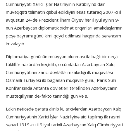
Cümhuriyyəti Xarici İşlər Nazirliyinin Katibliyinə dair
müvəqqəti təlimatın qəbul edildiyini əsas tutaraq 2007-ci il
avqustun 24-də Prezident İlham Əliyev hər il iyul ayının 9-
nun Azərbaycan diplomatik xidmət orqanları əməkdaşlarının
peşə bayramı günü kimi qeyd edilməsi haqqında sərəncam
imzalayıb.
Diplomatiya gününün müəyyən olunması ilə bağlı bir neçə
təkliflər nəzərdən keçirilib, o cümlədən Azərbaycan Xalq
Cümhuriyyətinin xarici dövlətlə imzaladığı ilk müqaviləsi –
Osmanlı Türkiyəsi ilə bağlanan müqavilə günü, Paris Sülh
Konfransında Antanta dövlətləri tərəfindən Azərbaycanın
müstəqilliyinin de-fakto tanındığı gün və s.
Lakin nəticədə qərara alınıb ki, arxivlərdən Azərbaycan Xalq
Cümhuriyyətinin Xarici İşlər Nazirliyinə aid tapılmış ilk rəsmi
sənəd 1919-cu il 9 iyul tarixli Azərbaycan Xalq Cümhuriyyəti