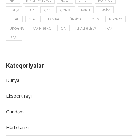
NEFT
NIKOL PAŞINYAN
NÜVƏ
ORDU
PAKISTAN
POLŞA
PUA
QAZ
QIYMƏT
RAKET
RUSIYA
SEPAH
SILAH
TEXNIKA
TÜRKIYƏ
TƏLIM
TƏYYARƏ
UKRAYNA
YAXIN ŞƏRQ
ÇIN
İLHAM ƏLIYEV
İRAN
İSRAIL
Kateqoriyalar
Dünya
Ekspert rəyi
Gündəm
Hərb tarixi