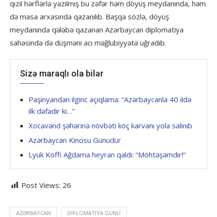
qızıl hərflərlə yazılmış bu zəfər həm döyüş meydanında, həm
də masa arxasında qazanılıb. Başqa sözlə, döyüş
meydanında qələbə qazanan Azərbaycan diplomatiya
sahəsində də düşməni acı məğlubiyyətə uğradıb.
Sizə maraqlı ola bilər
Paşinyandan ilginc açıqlama: “Azərbaycanla 40 ildə
ilk dəfədir ki…”
Xocavənd şəhərinə növbəti köç karvanı yola salınıb
Azərbaycan Kinosu Günüdür
Lyuk Koffi Ağdama heyran qaldı: “Möhtəşəmdir!”
Post Views:
26
AZƏRBAYCAN
DIPLOMATIYA GÜNÜ