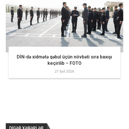
DİN-də xidmətə qəbul üçün növbəti sıra baxışı
keçirilib – FOTO
27 İyul 2026
DIGƏR XƏBƏRLƏR