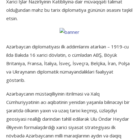
Xarici İşlər Nazirliyinin Katibliyinə dair müvəqqəti təlimat
olduğundan məhz bu tarix diplomatiya gününün əsasını təşkil
etsin.
Azərbaycan diplomatiyası ilk addımlarını atarkən – 1919-cu
ildə Bakıda 16 xarici dövlətin, o cümlədən ABŞ, Böyük
Britaniya, Fransa, İtaliya, İsveç, İsveçrə, Belçika, İran, Polşa
və Ukraynanın diplomatik nümayəndəlikləri fəaliyyət
göstərib.
Azərbaycanın müstəqilliyinin itirilməsi və Xalq
Cümhuriyyətinin acı aqibətinin yenidən yaşanıla bilinəcəyi bir
şəraitdə ölkənin yaxın və uzaq tarixi keçmişi, üzləşdiyi
geosiyasi reallığı dərindən təhlil edilərək Ulu Öndər Heydər
Əliyevin formalaşdırdığı xarici siyasət strategiyası ilk
növbədə Azərbaycanın milli maraqlarının aydın və dəqiq