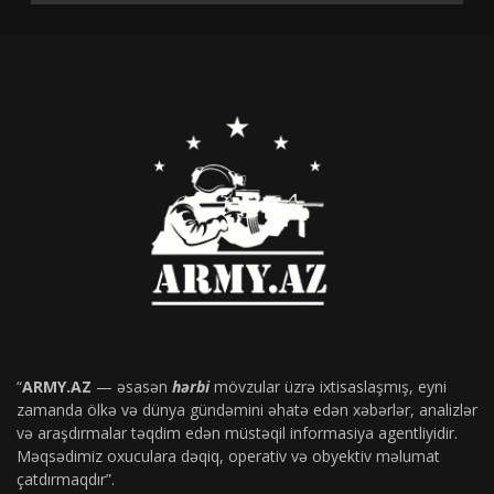
“
ARMY.AZ
— əsasən
hərbi
mövzular üzrə ixtisaslaşmış, eyni
zamanda ölkə və dünya gündəmini əhatə edən xəbərlər, analizlər
və araşdırmalar təqdim edən müstəqil informasiya agentliyidir.
Məqsədimiz oxuculara dəqiq, operativ və obyektiv məlumat
çatdırmaqdır”.