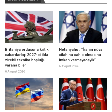
Britaniya ordusuna kritik
Netanyahu : “İranın nüvə
xəbərdarlıq: 2027-ci ildə
silahına sahib olmasına
zirehli texnika boşluğu
imkan verməyəcəyik”
yarana bilər
6 Avqust 2026
6 Avqust 2026