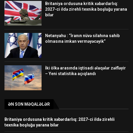
Britaniya ordusuna kritik xəbərdarlıq:
2027-ci ildə zirehli texnika boşluğu yarana
bilər
Netanyahu : “İranın nüvə silahına sahib
olmasına imkan verməyəcəyik”
İki ölkə arasında iqtisadi əlaqələr zəifləyir
– Yeni statistika açıqlandı
ƏN SON MƏQALƏLƏR
Britaniya ordusuna kritik xəbərdarlıq: 2027-ci ildə zirehli
texnika boşluğu yarana bilər