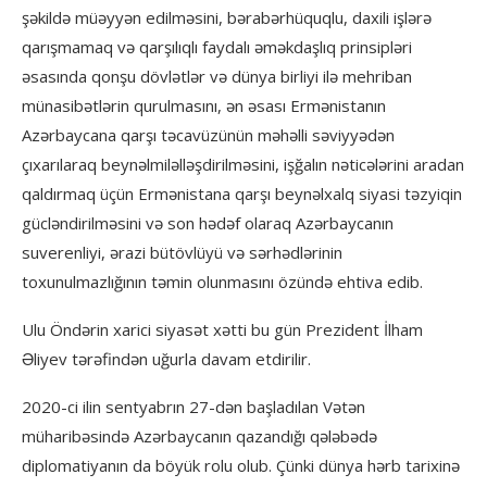
şəkildə müəyyən edilməsini, bərabərhüquqlu, daxili işlərə
qarışmamaq və qarşılıqlı faydalı əməkdaşlıq prinsipləri
əsasında qonşu dövlətlər və dünya birliyi ilə mehriban
münasibətlərin qurulmasını, ən əsası Ermənistanın
Azərbaycana qarşı təcavüzünün məhəlli səviyyədən
çıxarılaraq beynəlmiləlləşdirilməsini, işğalın nəticələrini aradan
qaldırmaq üçün Ermənistana qarşı beynəlxalq siyasi təzyiqin
gücləndirilməsini və son hədəf olaraq Azərbaycanın
suverenliyi, ərazi bütövlüyü və sərhədlərinin
toxunulmazlığının təmin olunmasını özündə ehtiva edib.
Ulu Öndərin xarici siyasət xətti bu gün Prezident İlham
Əliyev tərəfindən uğurla davam etdirilir.
2020-ci ilin sentyabrın 27-dən başladılan Vətən
müharibəsində Azərbaycanın qazandığı qələbədə
diplomatiyanın da böyük rolu olub. Çünki dünya hərb tarixinə