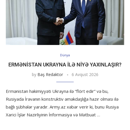
Dünya
ERMƏNISTAN UKRAYNA ILƏ NIYƏ YAXINLAŞIR?
by
Baş Redaktor
6 Avqust 2026
Ermənistan hakimiyyəti Ukrayna ilə “flört edir” və bu,
Rusiyada İrəvanın konstruktiv əməkdaşlığa hazır olması ilə
bağlı şübhələr yaradır. Army.az xəbər verir ki, bunu Rusiya
Xarici İşlər Nazirliyinin İnformasiya və Mətbuat …