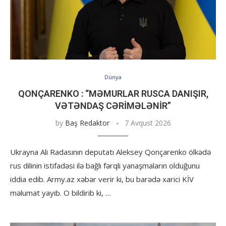
Dünya
QONÇARENKO : “MƏMURLAR RUSCA DANIŞIR,
VƏTƏNDAŞ CƏRIMƏLƏNIR”
by
Baş Redaktor
7 Avqust 2026
Ukrayna Ali Radasının deputatı Aleksey Qonçarenko ölkədə
rus dilinin istifadəsi ilə bağlı fərqli yanaşmaların olduğunu
iddia edib. Army.az xəbər verir ki, bu barədə xarici KİV
məlumat yayıb. O bildirib ki, …