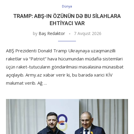
Dünya
TRAMP: ABŞ-IN ÖZÜNÜN DƏ BU SILAHLARA
EHTIYACI VAR
by
Baş Redaktor
7 Avqust 2026
ABŞ Prezidenti Donald Tramp Ukraynaya uzaqmənzilli
raketlər və “Patriot” hava hücumundan müdafiə sistemləri
üçün raket-tutucuların göndərilməsi məsələsinə münasibət
açıqlayıb. Army.az xəbər verir ki, bu barədə xarici KİV
məlumat verib. Ağ …