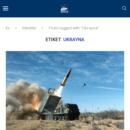
Ev
Etiketlər
Posts tagged with "Ukrayna"
ETIKET:
UKRAYNA