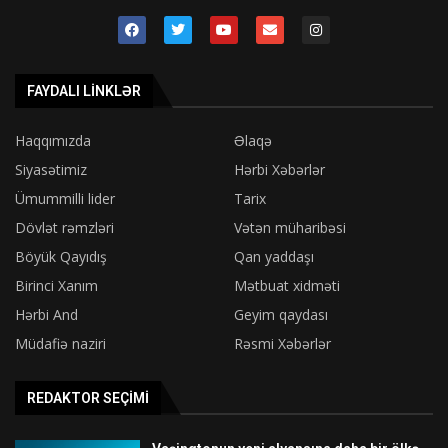
FAYDALI LINKLƏR
Haqqımızda
Əlaqə
Siyasətimiz
Hərbi Xəbərlər
Ümummilli lider
Tarix
Dövlət rəmzləri
Vətən müharibəsi
Böyük Qayıdış
Qan yaddaşı
Birinci Xanım
Mətbuat xidməti
Hərbi And
Geyim qaydası
Müdafiə naziri
Rəsmi Xəbərlər
REDAKTOR SEÇIMI