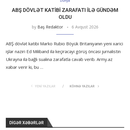
Dünya
ABŞ DÖVLƏT KATIBI ZARAFATI ILƏ GÜNDƏM
OLDU
by
Baş Redaktor
6 Avqust 2026
ABŞ dövlət katibi Marko Rubio Böyük Britaniyanın yeni xarici
işlər naziri Ed Miliband ilə keçirəcəyi görüş öncəsi jurnalistin
Ukrayna ilə bağlı sualına zarafatla cavab verib. Army.az
xəbər verir ki, bu …
YENI YAZILAR
KÖHNƏ YAZILAR
DIGƏR XƏBƏRLƏR