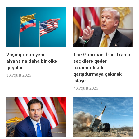
Vaşinqtonun yeni
The Guardian: İran Trampı
alyansına daha bir ölkə
seçkilərə qədər
qoşulur
uzunmüddətli
qarşıdurmaya çəkmək
8 Avqust 2026
istəyir
7 Avqust 2026