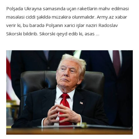
Polşada Ukrayna səmasında uçan raketlərin məhv edilməsi
məsələsi ciddi şəkildə müzakirə olunmalıdır. Army.az xəbər
verir ki, bu barədə Polşanın xarici işlər naziri Radoslav
Sikorski bildirib. Sikorski qeyd edib ki, əsas …