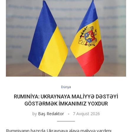
Dünya
RUMINIYA: UKRAYNAYA MALIYYƏ DƏSTƏYI
GÖSTƏRMƏK IMKANIMIZ YOXDUR
by
Baş Redaktor
7 Avqust 2026
Rumıniyanın hazırda Ukraynaya əlavə maliyyə yardımı