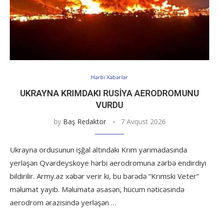
Hərbi Xəbərlər
UKRAYNA KRIMDAKI RUSIYA AERODROMUNU
VURDU
by
Baş Redaktor
7 Avqust 2026
Ukrayna ordusunun işğal altındakı Krım yarımadasında
yerləşən Qvardeyskoye hərbi aerodromuna zərbə endirdiyi
bildirilir. Army.az xəbər verir ki, bu barədə “Krımski Veter”
məlumat yayıb. Məlumata əsasən, hücum nəticəsində
aerodrom ərazisində yerləşən …