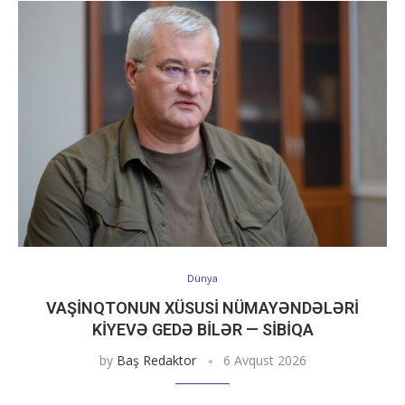
Dünya
VAŞINQTONUN XÜSUSI NÜMAYƏNDƏLƏRI
KIYEVƏ GEDƏ BILƏR — SIBIQA
by
Baş Redaktor
6 Avqust 2026