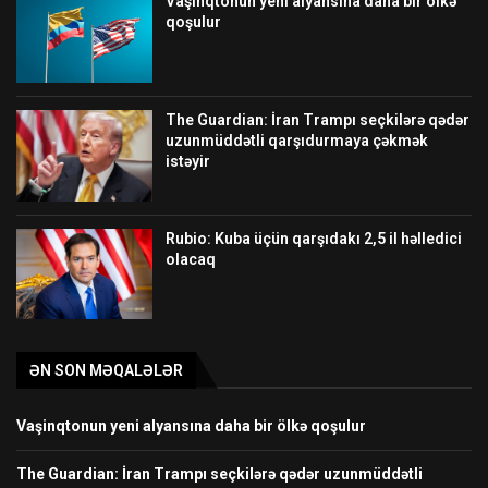
Vaşinqtonun yeni alyansına daha bir ölkə
qoşulur
The Guardian: İran Trampı seçkilərə qədər
uzunmüddətli qarşıdurmaya çəkmək
istəyir
Rubio: Kuba üçün qarşıdakı 2,5 il həlledici
olacaq
ƏN SON MƏQALƏLƏR
Vaşinqtonun yeni alyansına daha bir ölkə qoşulur
The Guardian: İran Trampı seçkilərə qədər uzunmüddətli