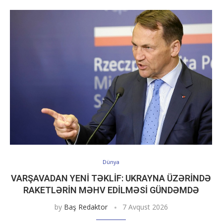
Dünya
VARŞAVADAN YENI TƏKLIF: UKRAYNA ÜZƏRINDƏ
RAKETLƏRIN MƏHV EDILMƏSI GÜNDƏMDƏ
by
Baş Redaktor
7 Avqust 2026