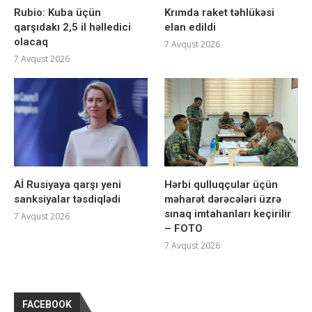
Rubio: Kuba üçün
Krımda raket təhlükəsi
qarşıdakı 2,5 il həlledici
elan edildi
olacaq
7 Avqust 2026
7 Avqust 2026
Aİ Rusiyaya qarşı yeni
Hərbi qulluqçular üçün
sanksiyalar təsdiqlədi
məharət dərəcələri üzrə
sınaq imtahanları keçirilir
7 Avqust 2026
– FOTO
7 Avqust 2026
FACEBOOK