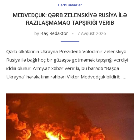
Hərbi Xəbərlər
MEDVEDÇUK: QƏRB ZELENSKIYƏ RUSIYA ILƏ
RAZILAŞMAMAQ TAPŞIRIĞI VERIB
by
Baş Redaktor
7 Avqust 2026
Qərb ölkələrinin Ukrayna Prezidenti Volodimir Zelenskiyə
Rusiya ilə bağlı heç bir güzəştə getməmək tapşırığı verdiyi
iddia olunur. Army.az xəbər verir ki, bu barədə “Başqa
Ukrayna” hərəkatının rəhbəri Viktor Medvedçuk bildirib. …