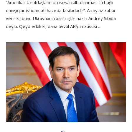
“Amerikalı tərəfdaşların prosesə cəlb olunması ilə bağlı
danışıqlar istiqaməti hazırda fasilədədir”. Army.az xəbər
verir ki, bunu Ukraynanın xarici işlər naziri Andrey Sibiqa
deyib. Qeyd edək ki, daha əvvəl ABŞ-ın xüsusi …