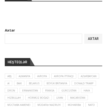
Axtar
AXTAR
HEŞTEQLƏR
ABŞ
ALMANIYA
AVROPA
AVROPA İTTIFAQI
AZƏRBAYCAN
Aİ
BAKI
BELARUS
BÖYÜK BRITANIYA
DONALD TRAMP
DRON
ERMƏNISTAN
FRANSA
GÜRCÜSTAN
HAVA
HIZBULLAH
HÖRMÜZ BOĞAZI
LIVAN
MACARISTAN
MÜCTƏBA XAMENEI
MÜDAFIƏ NAZIRLIYI
MÜHARIBƏ
NATO