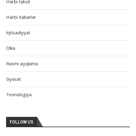
Hərbi təhsil
Hərbi Xəbərlər
İqtisadiyyat
Ölkə
Rəsmi açıqlama
Siyasət
Texnologiya
FOLLOW US