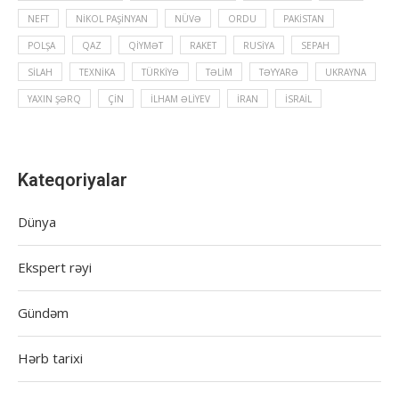
NEFT
NIKOL PAŞINYAN
NÜVƏ
ORDU
PAKISTAN
POLŞA
QAZ
QIYMƏT
RAKET
RUSIYA
SEPAH
SILAH
TEXNIKA
TÜRKIYƏ
TƏLIM
TƏYYARƏ
UKRAYNA
YAXIN ŞƏRQ
ÇIN
İLHAM ƏLIYEV
İRAN
İSRAIL
Kateqoriyalar
Dünya
Ekspert rəyi
Gündəm
Hərb tarixi