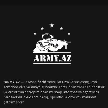
“
ARMY.AZ
— əsasən
hərbi
mövzular üzrə ixtisaslaşmış, eyni
zamanda ölkə və dünya gündəmini əhatə edən xəbərlər, analizlər
və araşdırmalar təqdim edən müstəqil informasiya agentliyidir.
Məqsədimiz oxuculara dəqiq, operativ və obyektiv məlumat
çatdırmaqdır”.