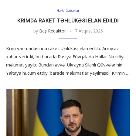
Hərbi Xəbərlər
KRIMDA RAKET TƏHLÜKƏSI ELAN EDILDI
by
Baş Redaktor
7 Avqust 2026
Krım yarımadasında raket təhlükəsi elan edilib. Army.az
xəbər verir ki, bu barədə Rusiya Fövqəladə Hallar Nazirliyi
məlumat yayıb. Bundan əvvəl Ukrayna Silahlı Qüvvələrinin
Yaltaya hücum etdiyi barədə məlumatlar yayılmışdı. Krımın …