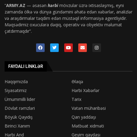
“
ARMY.AZ
— əsasən
hərbi
mövzular üzrə ixtisaslaşmış, eyni
zamanda ölkə və dünya gündəmini əhatə edən xəbərlər, analizlər
və araşdırmalar təqdim edən müstəqil informasiya agentliyidir.
Məqsədimiz oxuculara dəqiq, operativ və obyektiv məlumat
çatdırmaqdır”.
FAYDALI LINKLƏR
Haqqımızda
Əlaqə
Siyasətimiz
Hərbi Xəbərlər
Ümummilli lider
Tarix
Dövlət rəmzləri
Vətən müharibəsi
Böyük Qayıdış
Qan yaddaşı
Birinci Xanım
Mətbuat xidməti
Hərbi And
Geyim qaydası