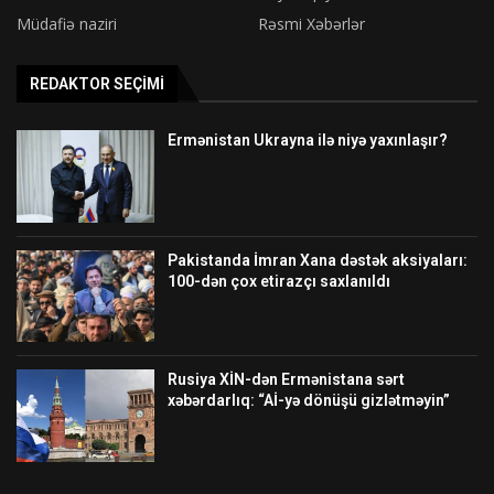
Müdafiə naziri
Rəsmi Xəbərlər
REDAKTOR SEÇIMI
Ermənistan Ukrayna ilə niyə yaxınlaşır?
Pakistanda İmran Xana dəstək aksiyaları:
100-dən çox etirazçı saxlanıldı
Rusiya XİN-dən Ermənistana sərt
xəbərdarlıq: “Aİ-yə dönüşü gizlətməyin”