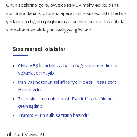
Onun sözlərinə görə, əvvəlcə iki PUA məhv edilib, daha
sonra isə daha iki pilotsuz aparat zərərsizləşdirilib. Hadisə
yerlərində dağıntı qalıqlarının araşdırılması üçün fövqəladə
xidmətlərin əməkdaşları fəaliyyət göstərir.
Sizə maraqlı ola bilər
CNN: ABŞ İrandakı zərbə ilə bağlı tam araşdırmanı
yekunlaşdırmayıb
İran Vaşinqtonun təklifinə “yox” dedi – əsas şərt
Hörmüzdür
Zelenski: İran müharibəsi “Patriot” tədarükünü
çətinləşdirib
Tramp: Putin sülh sazişinə hazırdır
Post Views:
21