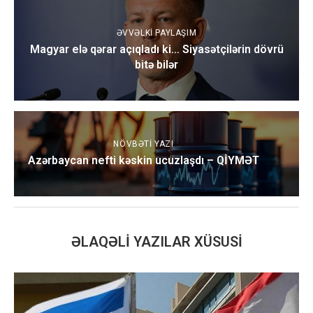
ƏVVƏLKI PAYLAŞIM
Magyar elə qərar açıqladı ki… Siyasətçilərin dövrü
bitə bilər
NÖVBƏTI YAZI
Azərbaycan nefti kəskin ucuzlaşdı – QİYMƏT
ƏLAQƏLI YAZILAR XÜSUSI