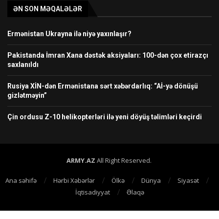
ƏN SON MƏQALƏLƏR
Ermənistan Ukrayna ilə niyə yaxınlaşır?
Pakistanda İmran Xana dəstək aksiyaları: 100-dən çox etirazçı
saxlanıldı
Rusiya XİN-dən Ermənistana sərt xəbərdarlıq: “Aİ-yə dönüşü
gizlətməyin”
Çin ordusu Z-10 helikopterləri ilə yeni döyüş təlimləri keçirdi
ARMY.AZ
All Right Reserved.
Ana səhifə
Hərbi Xəbərlər
Ölkə
Dünya
Siyasət
İqtisadiyyat
Əlaqə