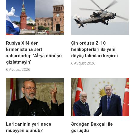
Rusiya XİN-dən
Çin ordusu Z-10
Ermənistana sərt
helikopterləri ilə yeni
xəbərdarlıq: “Aİ-yə dönüşü
döyüş təlimləri keçirdi
gizlətməyin”
6 Avqust 2026
6 Avqust 2026
Laricaninin yeri necə
Ərdoğan Baxçalı ilə
müəyyən olunub?
görüşdü