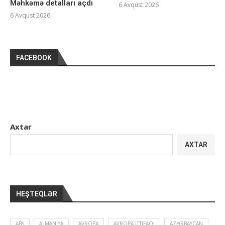
Məhkəmə detalları açdı
6 Avqust 2026
6 Avqust 2026
FACEBOOK
Axtar
AXTAR
HEŞTEQLƏR
ABŞ
ALMANIYA
AVROPA
AVROPA İTTIFAQI
AZƏRBAYCAN