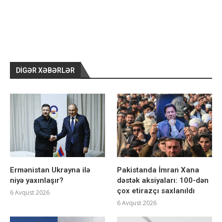
DIGƏR XƏBƏRLƏR
Ermənistan Ukrayna ilə
Pakistanda İmran Xana
niyə yaxınlaşır?
dəstək aksiyaları: 100-dən
çox etirazçı saxlanıldı
6 Avqust 2026
6 Avqust 2026