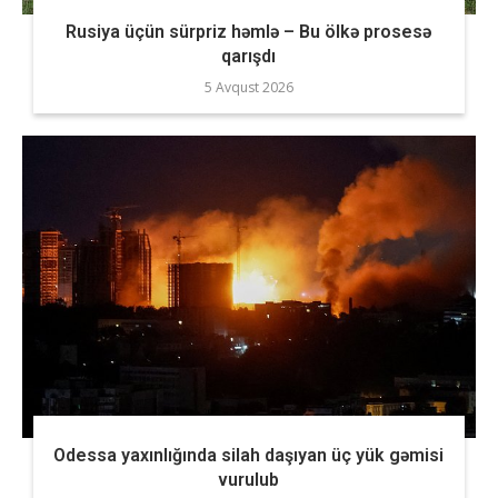
Rusiya üçün sürpriz həmlə – Bu ölkə prosesə
qarışdı
5 Avqust 2026
Odessa yaxınlığında silah daşıyan üç yük gəmisi
vurulub