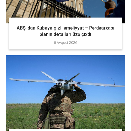
ABŞ-dan Kubaya gizli əməliyyat – Pərdəarxası
planın detalları üzə çıxdı
6 Avqust 2026