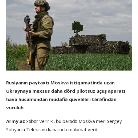
Rusiyanın paytaxtı Moskva istiqamətində uçan
Ukraynaya məxsus daha dörd pilotsuz uçuş aparatı
hava hücumundan müdafiə qüvvələri tərəfindən
vurulub.
Army.az
xəbər verir ki, bu barədə Moskva meri Sergey
Sobyanin Teleqram kanalında məlumat verib.