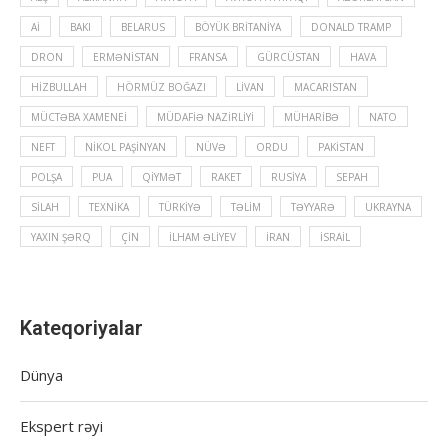
Aİ
BAKI
BELARUS
BÖYÜK BRITANIYA
DONALD TRAMP
DRON
ERMƏNISTAN
FRANSA
GÜRCÜSTAN
HAVA
HIZBULLAH
HÖRMÜZ BOĞAZI
LIVAN
MACARISTAN
MÜCTƏBA XAMENEI
MÜDAFIƏ NAZIRLIYI
MÜHARIBƏ
NATO
NEFT
NIKOL PAŞINYAN
NÜVƏ
ORDU
PAKISTAN
POLŞA
PUA
QIYMƏT
RAKET
RUSIYA
SEPAH
SILAH
TEXNIKA
TÜRKIYƏ
TƏLIM
TƏYYARƏ
UKRAYNA
YAXIN ŞƏRQ
ÇIN
İLHAM ƏLIYEV
İRAN
İSRAIL
Kateqoriyalar
Dünya
Ekspert rəyi