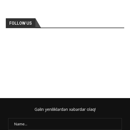
FOLLOW US
Gəlin yeniliklərdən xəbərdar olaq!