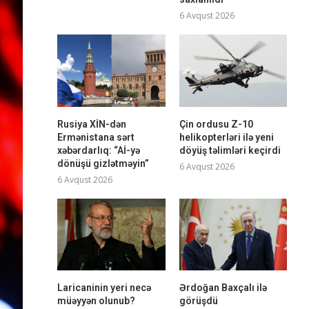
6 Avqust 2026
Rusiya XİN-dən
Çin ordusu Z-10
Ermənistana sərt
helikopterləri ilə yeni
xəbərdarlıq: “Aİ-yə
döyüş təlimləri keçirdi
dönüşü gizlətməyin”
6 Avqust 2026
6 Avqust 2026
Laricaninin yeri necə
Ərdoğan Baxçalı ilə
müəyyən olunub?
görüşdü