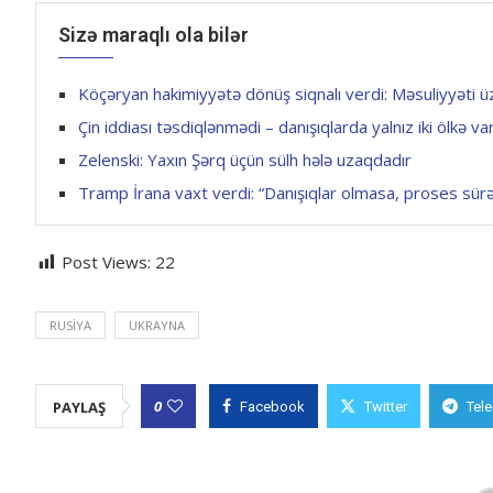
Sizə maraqlı ola bilər
Köçəryan hakimiyyətə dönüş siqnalı verdi: Məsuliyyəti 
Çin iddiası təsdiqlənmədi – danışıqlarda yalnız iki ölkə va
Zelenski: Yaxın Şərq üçün sülh hələ uzaqdadır
Tramp İrana vaxt verdi: “Danışıqlar olmasa, proses sürə
Post Views:
22
RUSIYA
UKRAYNA
0
PAYLAŞ
Facebook
Twitter
Tel