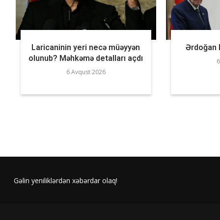
Laricaninin yeri necə müəyyən
Ərdoğan B
olunub? Məhkəmə detalları açdı
6
6 Avqust 2026
Gəlin yeniliklərdən xəbərdar olaq!