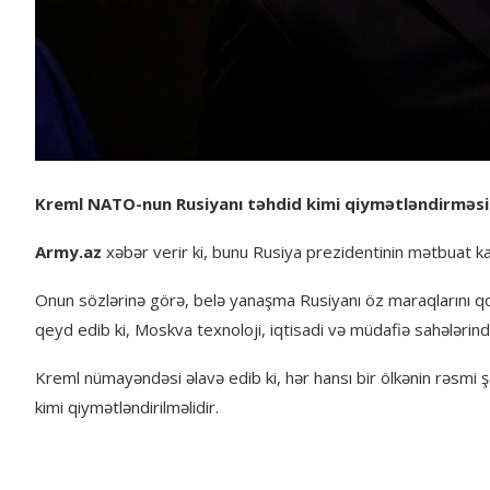
Kreml NATO-nun Rusiyanı təhdid kimi qiymətləndirməsin
Army.az
xəbər verir ki, bunu Rusiya prezidentinin mətbuat kat
Onun sözlərinə görə, belə yanaşma Rusiyanı öz maraqlarını 
qeyd edib ki, Moskva texnoloji, iqtisadi və müdafiə sahələrind
Kreml nümayəndəsi əlavə edib ki, hər hansı bir ölkənin rəsmi 
kimi qiymətləndirilməlidir.