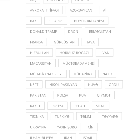
AVROPA İTTIFAQI
AZƏRBAYCAN
Aİ
BAKI
BELARUS
BÖYÜK BRITANIYA
DONALD TRAMP
DRON
ERMƏNISTAN
FRANSA
GÜRCÜSTAN
HAVA
HIZBULLAH
HÖRMÜZ BOĞAZI
LIVAN
MACARISTAN
MÜCTƏBA XAMENEI
MÜDAFIƏ NAZIRLIYI
MÜHARIBƏ
NATO
NEFT
NIKOL PAŞINYAN
NÜVƏ
ORDU
PAKISTAN
POLŞA
PUA
QIYMƏT
RAKET
RUSIYA
SEPAH
SILAH
TEXNIKA
TÜRKIYƏ
TƏLIM
TƏYYARƏ
UKRAYNA
YAXIN ŞƏRQ
ÇIN
İLHAM ƏLIYEV
İRAN
İSRAIL