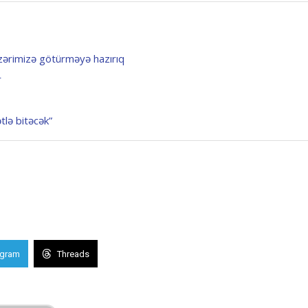
üzərimizə götürməyə hazırıq
r
tlə bitəcək”
egram
Threads