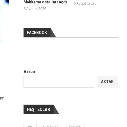
Məhkəmə detalları açdı
6 Avqust 2026
6 Avqust 2026
FACEBOOK
Axtar
AXTAR
dım
HEŞTEQLƏR
ABŞ
ALMANIYA
AVROPA