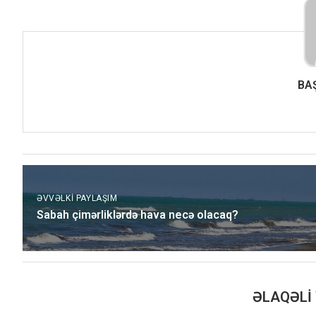
BA
ƏVVƏLKI PAYLAŞIM
Sabah çimərliklərdə hava necə olacaq?
ƏLAQƏLI 