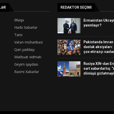
LƏR
REDAKTOR SEÇIMI
Əlaqə
Ermənistan Ukrayna
yaxınlaşır?
Hərbi Xəbərlər
Tarix
Vətən müharibəsi
Pakistanda İmran
dəstək aksiyaları:
Qan yaddaşı
çox etirazçı saxlan
Mətbuat xidməti
Rusiya XİN-dən E
Geyim qaydası
sərt xəbərdarlıq: “
Rəsmi Xəbərlər
dönüşü gizlətməyi