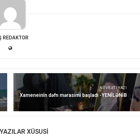
Ş REDAKTOR
NÖVBƏTI YAZI
Xameneinin dəfn mərasimi başladı -YENİLƏNİB
YAZILAR XÜSUSI