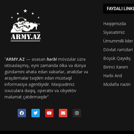
FAYDALI LINK
Haqqımızda
Siyasətimiz
Ümummilli lider
Dövlət rəmzləri
Böyük Qayıdış
“
ARMY.AZ
— əsasən
hərbi
mövzular üzrə
ixtisaslaşmış, eyni zamanda ölkə və dünya
Birinci Xanım
gündəmini əhatə edən xəbərlər, analizlər və
Hərbi And
araşdırmalar təqdim edən müstəqil
informasiya agentliyidir. Məqsədimiz
Müdafiə naziri
oxuculara dəqiq, operativ və obyektiv
məlumat çatdırmaqdır”.