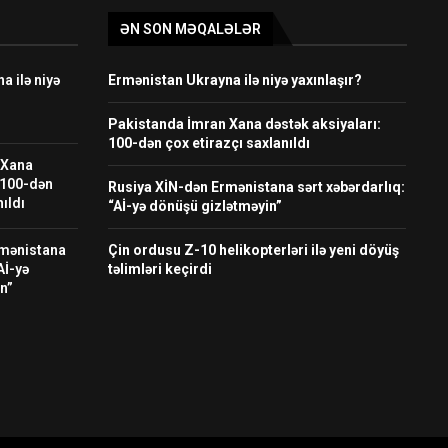
ƏN SON MƏQALƏLƏR
 ilə niyə
Ermənistan Ukrayna ilə niyə yaxınlaşır?
Pakistanda İmran Xana dəstək aksiyaları:
100-dən çox etirazçı saxlanıldı
 Xana
 100-dən
Rusiya XİN-dən Ermənistana sərt xəbərdarlıq:
ıldı
“Aİ-yə dönüşü gizlətməyin”
rmənistana
Çin ordusu Z-10 helikopterləri ilə yeni döyüş
Aİ-yə
təlimləri keçirdi
n”