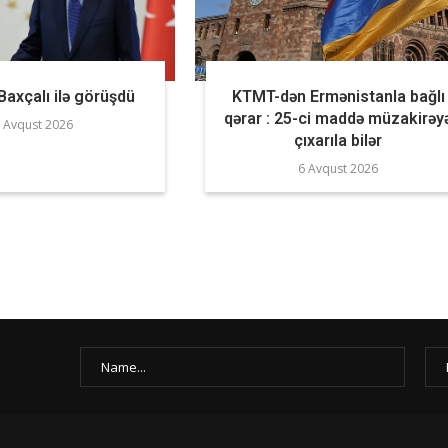
axçalı ilə görüşdü
KTMT-dən Ermənistanla bağlı
qərar : 25-ci maddə müzakirəy
 Avqust 2026
çıxarıla bilər
6 Avqust 2026