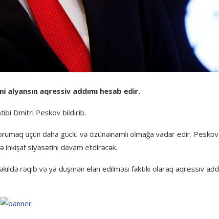
i alyansın aqressiv addımı hesab edir.
ibi Dmitri Peskov bildirib.
qorumaq üçün daha güclü və özünəinamlı olmağa vadar edir. Peskov
ə inkişaf siyasətini davam etdirəcək.
şəkildə rəqib və ya düşmən elan edilməsi faktiki olaraq aqressiv ad