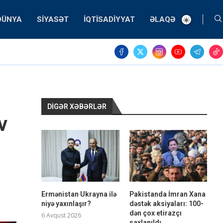
DÜNYA
SIYASƏT
İQTISADIYYAT
ƏLAQƏ
DIGƏR XƏBƏRLƏR
v
Ermənistan Ukrayna ilə
Pakistanda İmran Xana
niyə yaxınlaşır?
dəstək aksiyaları: 100-
dən çox etirazçı
6 Avqust 2026
saxlanıldı