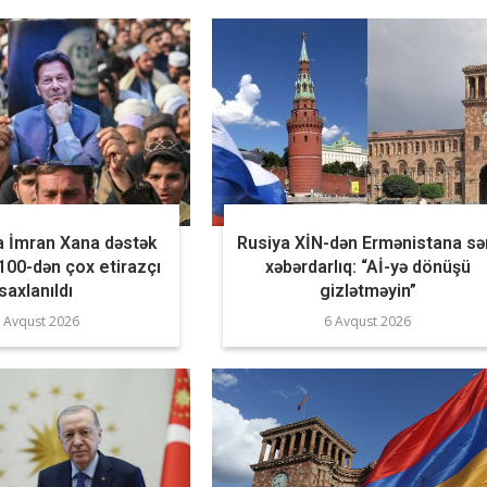
a İmran Xana dəstək
Rusiya XİN-dən Ermənistana sə
 100-dən çox etirazçı
xəbərdarlıq: “Aİ-yə dönüşü
saxlanıldı
gizlətməyin”
 Avqust 2026
6 Avqust 2026