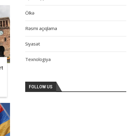
Ölkə
Rəsmi açıqlama
Siyasət
Texnologiya
rt
FOLLOW US