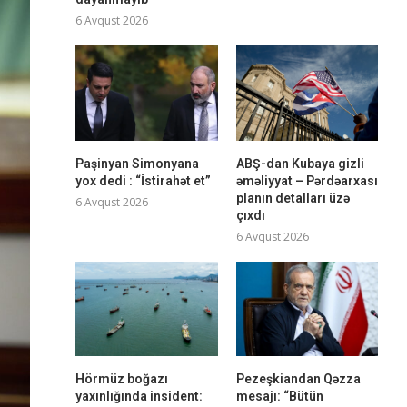
6 Avqust 2026
Paşinyan Simonyana
ABŞ-dan Kubaya gizli
yox dedi : “İstirahət et”
əməliyyat – Pərdəarxası
planın detalları üzə
6 Avqust 2026
çıxdı
6 Avqust 2026
Hörmüz boğazı
Pezeşkiandan Qəzza
yaxınlığında insident:
mesajı: “Bütün