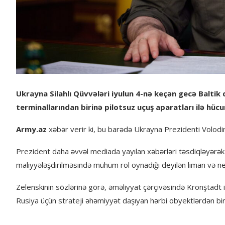
Ukrayna Silahlı Qüvvələri iyulun 4-nə keçən gecə Baltik 
terminallarından birinə pilotsuz uçuş aparatları ilə hüc
Army.az
xəbər verir ki, bu barədə Ukrayna Prezidenti Volodi
Prezident daha əvvəl mediada yayılan xəbərləri təsdiqləyərək b
maliyyələşdirilməsində mühüm rol oynadığı deyilən liman və nef
Zelenskinin sözlərinə görə, əməliyyat çərçivəsində Kronştadt 
Rusiya üçün strateji əhəmiyyət daşıyan hərbi obyektlərdən biri