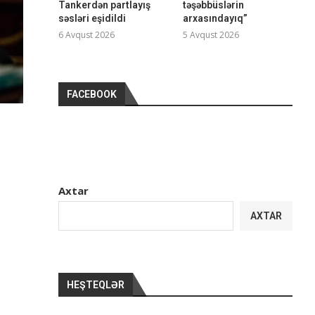
Tankerdən partlayış
təşəbbüslərin
səsləri eşidildi
arxasındayıq”
6 Avqust 2026
5 Avqust 2026
FACEBOOK
Axtar
AXTAR
HEŞTEQLƏR