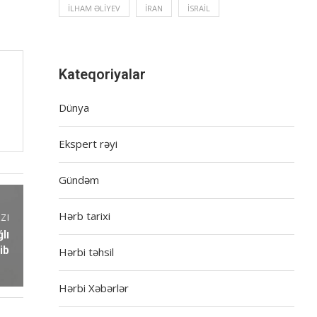
İLHAM ƏLIYEV
İRAN
İSRAIL
Kateqoriyalar
Dünya
Ekspert rəyi
Gündəm
Hərb tarixi
ZI
lı
ib
Hərbi təhsil
Hərbi Xəbərlər