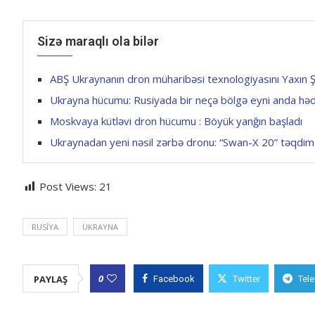
Sizə maraqlı ola bilər
ABŞ Ukraynanın dron müharibəsi texnologiyasını Yaxın Ş
Ukrayna hücumu: Rusiyada bir neçə bölgə eyni anda hədə
Moskvaya kütləvi dron hücumu : Böyük yanğın başladı
Ukraynadan yeni nəsil zərbə dronu: “Swan-X 20” təqdim 
Post Views:
21
RUSIYA
UKRAYNA
0
PAYLAŞ
Facebook
Twitter
Tel