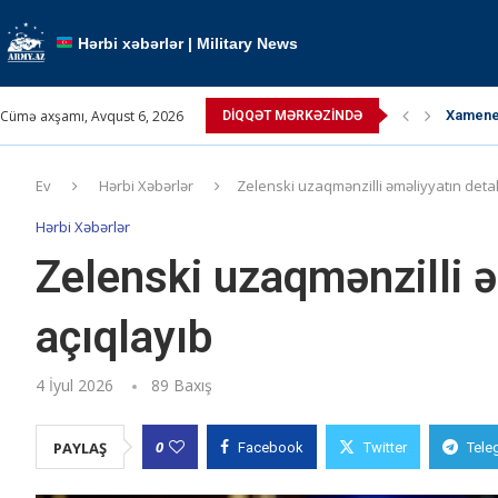
Hərbi xəbərlər | Military News
Cümə axşamı, Avqust 6, 2026
TRIPP l
DIQQƏT MƏRKƏZINDƏ
Paşinya
Paşinya
Pəhləvi
Ərdoğan
Kallas:
Kremldə
Müctəb
Ev
Hərbi Xəbərlər
Zelenski uzaqmənzilli əməliyyatın detall
Hərbi Xəbərlər
Zelenski uzaqmənzilli ə
açıqlayıb
4 İyul 2026
89
Baxış
0
PAYLAŞ
Facebook
Twitter
Tele