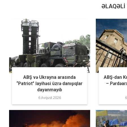
ƏLAQƏLI 
ABŞ və Ukrayna arasında
ABŞ-dan Ku
“Patriot” layihəsi üzrə danışıqlar
– Pərdəarx
dayanmayıb
6 Avqust 2026
6