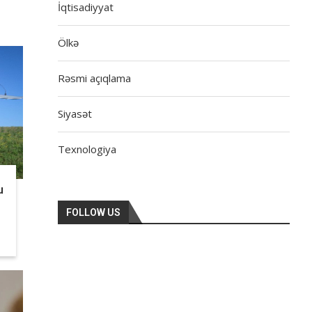
İqtisadiyyat
Ölkə
Rəsmi açıqlama
Siyasət
Texnologiya
u
FOLLOW US