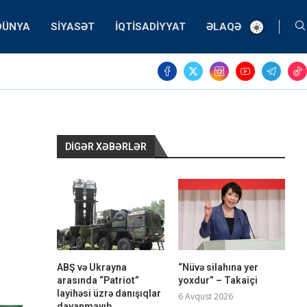
DÜNYA
SIYASƏT
İQTISADIYYAT
ƏLAQƏ
DIGƏR XƏBƏRLƏR
ABŞ və Ukrayna
“Nüvə silahına yer
arasında “Patriot”
yoxdur” – Takaiçi
layihəsi üzrə danışıqlar
6 Avqust 2026
dayanmayıb