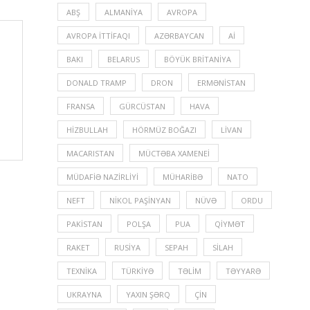
ABŞ
ALMANIYA
AVROPA
AVROPA İTTIFAQI
AZƏRBAYCAN
Aİ
BAKI
BELARUS
BÖYÜK BRITANIYA
DONALD TRAMP
DRON
ERMƏNISTAN
FRANSA
GÜRCÜSTAN
HAVA
HIZBULLAH
HÖRMÜZ BOĞAZI
LIVAN
MACARISTAN
MÜCTƏBA XAMENEI
MÜDAFIƏ NAZIRLIYI
MÜHARIBƏ
NATO
NEFT
NIKOL PAŞINYAN
NÜVƏ
ORDU
PAKISTAN
POLŞA
PUA
QIYMƏT
RAKET
RUSIYA
SEPAH
SILAH
TEXNIKA
TÜRKIYƏ
TƏLIM
TƏYYARƏ
UKRAYNA
YAXIN ŞƏRQ
ÇIN