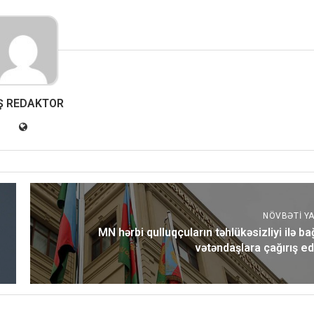
Ş REDAKTOR
NÖVBƏTI YA
MN hərbi qulluqçuların təhlükəsizliyi ilə bağ
vətəndaşlara çağırış ed