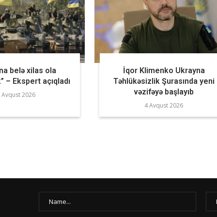
a belə xilas ola
İqor Klimenko Ukrayna
” – Ekspert açıqladı
Təhlükəsizlik Şurasında yeni
vəzifəyə başlayıb
 Avqust 2026
4 Avqust 2026