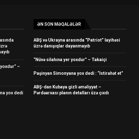
ƏN SON MƏQALƏLƏR
rasında
ABŞ və Ukrayna arasında “Patriot” layihəsi
üzrə
üzrə danışıqlar dayanmayıb
mayıb
“Nüvə silahına yer yoxdur” – Takaiçi
 yoxdur” –
Paşinyan Simonyana yox dedi : “İstirahət et”
ABŞ-dan Kubaya gizli əməliyyat –
na yox dedi
Pərdəarxası planın detalları üzə çıxdı