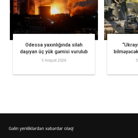
Odessa yaxınlığında silah
“Ukrayn
daşıyan üç yük gəmisi vurulub
bilməyəcək
5 Avqust 2026
5
Gəlin yeniliklərdən xəbərdar olaq!