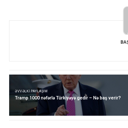
BA
ƏVVƏLKI PAYLAŞIM
Tramp 1000 nəfərlə Türkiyəyə gedir – Nə baş verir?