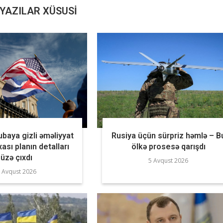
YAZILAR XÜSUSI
baya gizli əməliyyat
Rusiya üçün sürpriz həmlə – B
ası planın detalları
ölkə prosesə qarışdı
üzə çıxdı
5 Avqust 2026
 Avqust 2026