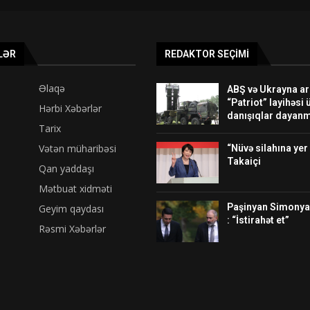
LƏR
REDAKTOR SEÇIMI
Əlaqə
ABŞ və Ukrayna a
“Patriot” layihəsi 
Hərbi Xəbərlər
danışıqlar dayan
Tarix
Vətən müharibəsi
“Nüvə silahına yer
Takaiçi
Qan yaddaşı
Mətbuat xidməti
Paşinyan Simonya
Geyim qaydası
: “İstirahət et”
Rəsmi Xəbərlər