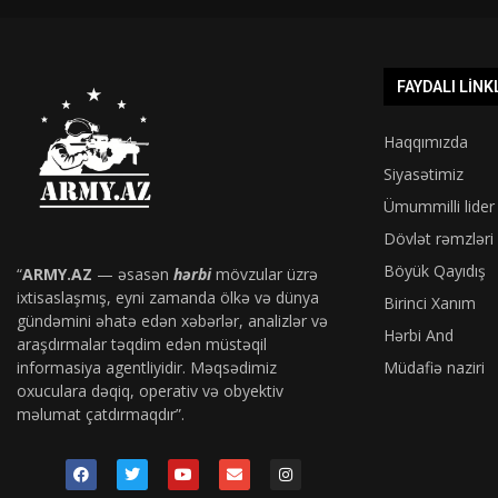
FAYDALI LINK
Haqqımızda
Siyasətimiz
Ümummilli lider
Dövlət rəmzləri
Böyük Qayıdış
“
ARMY.AZ
— əsasən
hərbi
mövzular üzrə
ixtisaslaşmış, eyni zamanda ölkə və dünya
Birinci Xanım
gündəmini əhatə edən xəbərlər, analizlər və
Hərbi And
araşdırmalar təqdim edən müstəqil
informasiya agentliyidir. Məqsədimiz
Müdafiə naziri
oxuculara dəqiq, operativ və obyektiv
məlumat çatdırmaqdır”.