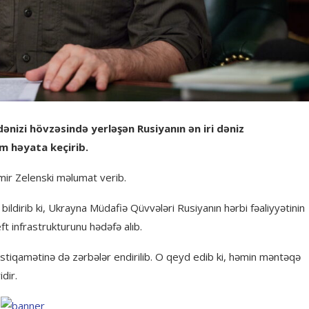
dənizi hövzəsində yerləşən Rusiyanın ən iri dəniz
um həyata keçirib.
mir Zelenski məlumat verib.
ildirib ki, Ukrayna Müdafiə Qüvvələri Rusiyanın hərbi fəaliyyətinin
t infrastrukturunu hədəfə alıb.
istiqamətinə də zərbələr endirilib. O qeyd edib ki, həmin məntəqə
dir.