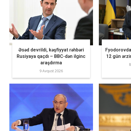
Əsəd devrildi, kəşfiyyat rəhbəri
Fyodorovdan
Rusiyaya qaçdı – BBC-dən ilginc
12 gün ərzi
araşdırma
8
9 Avqust 2026