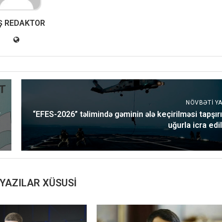
Ş REDAKTOR
NÖVBƏTI YA
r
“EFES-2026” təlimində gəminin ələ keçirilməsi tapşırı
uğurla icra edil
YAZILAR XÜSUSI