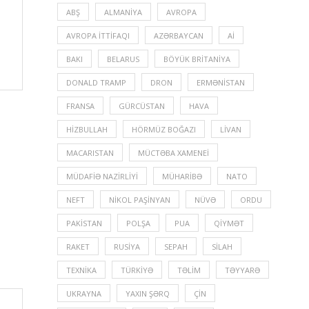
ABŞ
ALMANIYA
AVROPA
AVROPA İTTIFAQI
AZƏRBAYCAN
Aİ
BAKI
BELARUS
BÖYÜK BRITANIYA
DONALD TRAMP
DRON
ERMƏNISTAN
FRANSA
GÜRCÜSTAN
HAVA
HIZBULLAH
HÖRMÜZ BOĞAZI
LIVAN
MACARISTAN
MÜCTƏBA XAMENEI
MÜDAFIƏ NAZIRLIYI
MÜHARIBƏ
NATO
NEFT
NIKOL PAŞINYAN
NÜVƏ
ORDU
PAKISTAN
POLŞA
PUA
QIYMƏT
RAKET
RUSIYA
SEPAH
SILAH
TEXNIKA
TÜRKIYƏ
TƏLIM
TƏYYARƏ
UKRAYNA
YAXIN ŞƏRQ
ÇIN