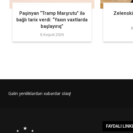
Paşinyan “Tramp Marşrutu” ilə
Zelenski
bağlı tarix verdi: “Yaxın vaxtlarda
başlayırıq”
8
8 Avqust 2026
Gəlin yeniliklərdən xəbərdar olaq!
FAYDALI LINK