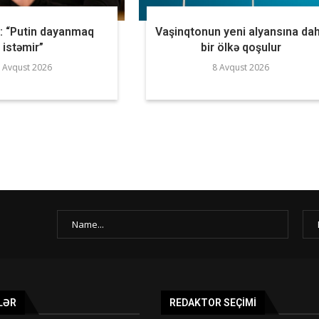
: “Putin dayanmaq
Vaşinqtonun yeni alyansına da
istəmir”
bir ölkə qoşulur
 Avqust 2026
8 Avqust 2026
LƏR
REDAKTOR SEÇIMI