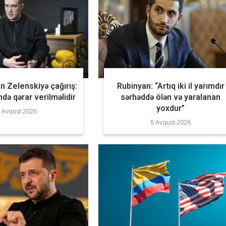
 Zelenskiyə çağırış:
Rubinyan: “Artıq iki il yarımdır
ndə qərar verilməlidir
sərhəddə ölən və yaralanan
yoxdur”
 Avqust 2026
8 Avqust 2026