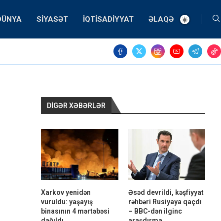
DÜNYA
SIYASƏT
İQTISADIYYAT
ƏLAQƏ
DIGƏR XƏBƏRLƏR
Xarkov yenidən
Əsəd devrildi, kəşfiyyat
vuruldu: yaşayış
rəhbəri Rusiyaya qaçdı
binasının 4 mərtəbəsi
– BBC-dən ilginc
dağıldı
araşdırma