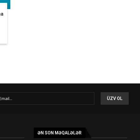
ha
ƏN SON MƏQALƏLƏR