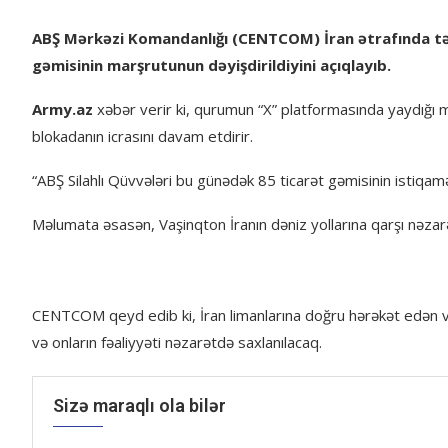
ABŞ Mərkəzi Komandanlığı (CENTCOM) İran ətrafında tət
gəmisinin marşrutunun dəyişdirildiyini açıqlayıb.
Army.az
xəbər verir ki, qurumun “X” platformasında yaydığı məl
blokadanın icrasını davam etdirir.
“ABŞ Silahlı Qüvvələri bu günədək 85 ticarət gəmisinin istiqamə
Məlumata əsasən, Vaşinqton İranın dəniz yollarına qarşı nəzarə
CENTCOM qeyd edib ki, İran limanlarına doğru hərəkət edən və 
və onların fəaliyyəti nəzarətdə saxlanılacaq.
Sizə maraqlı ola bilər