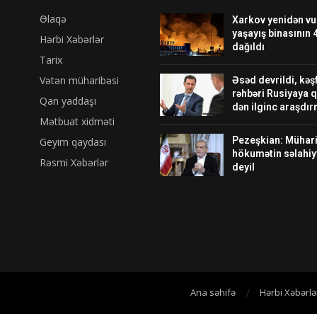
Əlaqə
Xarkov yenidən vu
yaşayış binasının 
Hərbi Xəbərlər
dağıldı
Tarix
Vətən müharibəsi
Əsəd devrildi, kəş
rəhbəri Rusiyaya 
Qan yaddaşı
dən ilginc araşdı
Mətbuat xidməti
Pezeşkian: Mühari
Geyim qaydası
hökumətin səlahiy
Rəsmi Xəbərlər
deyil
Ana səhifə
Hərbi Xəbərlə