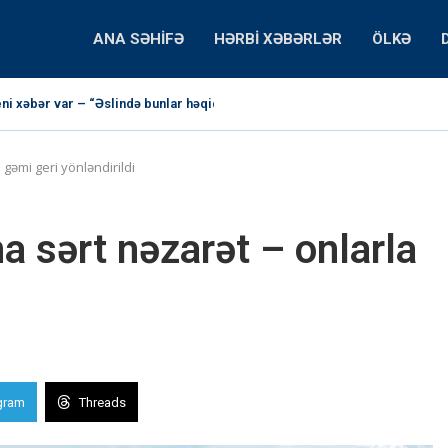
ANA SƏHIFƏ
HƏRBI XƏBƏRLƏR
ÖLKƏ
i xəbər var – “Əslində bunlar həqiqət deyilmiş”
genişlənir: Paşinyan yeni iştirakçılardan danışdı
lə görüşəcək – Bu tarixdə
və İran arasında atəşkəsi alqışlayırıq”
 etdi: “İran xalqı ayağa qalxacaq”
sdən danışdı – İLK dəfə
əs diplomatiyaya imkan yaradır”
 qarşıdurma: Putin Paşinyanla nə danışdı?
ei xalqa müraciət edəcək
 gəmi geri yönləndirildi
a sərt nəzarət – onlarla
gram
Threads