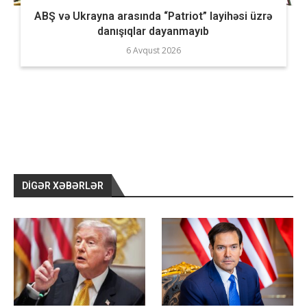
ABŞ və Ukrayna arasında “Patriot” layihəsi üzrə
danışıqlar dayanmayıb
6 Avqust 2026
DIGƏR XƏBƏRLƏR