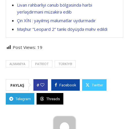
Livan rəhbərliyi cənub bölgəsində hərbi
yerləşdirməni müzakirə edib
Çin XİN : yayılmış məlumatlar uydurmadır
Məşhur “Leopard 2” tankı döyüşdə məhv edildi
Post Views:
19
ALMANIYA
PATRIOT
TÜRKIYƏ
0
PAYLAŞ
Facebook
Twitter
Telegram
Threads