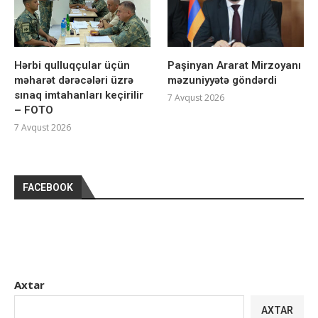
Hərbi qulluqçular üçün
Paşinyan Ararat Mirzoyanı
məharət dərəcələri üzrə
məzuniyyətə göndərdi
sınaq imtahanları keçirilir
7 Avqust 2026
– FOTO
7 Avqust 2026
FACEBOOK
Axtar
AXTAR