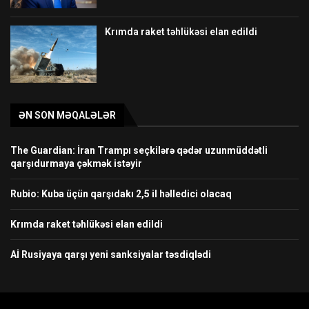
Krımda raket təhlükəsi elan edildi
ƏN SON MƏQALƏLƏR
The Guardian: İran Trampı seçkilərə qədər uzunmüddətli
qarşıdurmaya çəkmək istəyir
Rubio: Kuba üçün qarşıdakı 2,5 il həlledici olacaq
Krımda raket təhlükəsi elan edildi
Aİ Rusiyaya qarşı yeni sanksiyalar təsdiqlədi