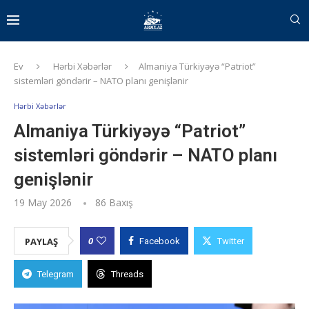
Ev
Hərbi Xəbərlər
Almaniya Türkiyəyə “Patriot”
sistemləri göndərir – NATO planı genişlənir
Hərbi Xəbərlər
Almaniya Türkiyəyə “Patriot”
sistemləri göndərir – NATO planı
genişlənir
19 May 2026
86
Baxış
0
PAYLAŞ
Facebook
Twitter
Telegram
Threads