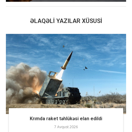
ƏLAQƏLI YAZILAR XÜSUSI
Krımda raket təhlükəsi elan edildi
7 Avqust 2026