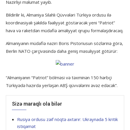
Nazirliyi məlumat yayıb.
Bildirilir ki, Almaniya Silahlı Qüvvələri Türkiyə ordusu ilə
koordinasiyalı şəkildə fəaliyyət göstərəcək yeni “Patriot”
hava və raketdən müdafiə əməliyyat qrupu formalaşdıracaq.
Almaniyanın müdafiə naziri Boris Pistoriusun sözlərinə görə,
Berlin NATO çərçivəsində daha geniş məsuliyyət götürür:
“Almaniyanın “Patriot” bölməsi və təxminən 150 hərbçi
Türkiyədə hazırda yerləşən ABŞ qüvvələrini əvəz edəcək”.
Sizə maraqlı ola bilər
Rusiya ordusu zəif nöqtə axtarır: Ukraynada 5 kritik
istiqamət