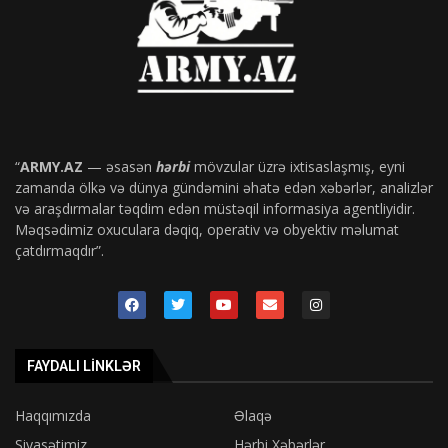
“
ARMY.AZ
— əsasən
hərbi
mövzular üzrə ixtisaslaşmış, eyni
zamanda ölkə və dünya gündəmini əhatə edən xəbərlər, analizlər
və araşdırmalar təqdim edən müstəqil informasiya agentliyidir.
Məqsədimiz oxuculara dəqiq, operativ və obyektiv məlumat
çatdırmaqdır”.
FAYDALI LINKLƏR
Haqqımızda
Əlaqə
Siyasətimiz
Hərbi Xəbərlər