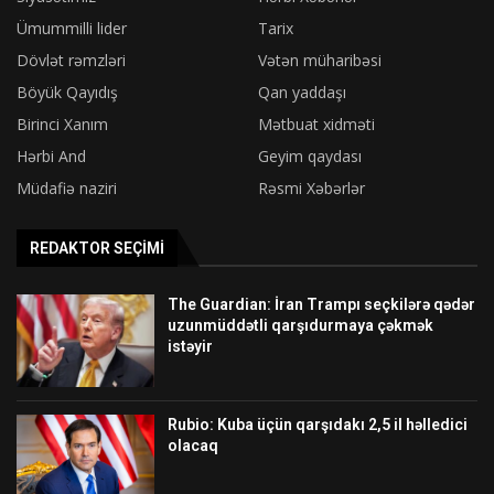
Ümummilli lider
Tarix
Dövlət rəmzləri
Vətən müharibəsi
Böyük Qayıdış
Qan yaddaşı
Birinci Xanım
Mətbuat xidməti
Hərbi And
Geyim qaydası
Müdafiə naziri
Rəsmi Xəbərlər
REDAKTOR SEÇIMI
The Guardian: İran Trampı seçkilərə qədər
uzunmüddətli qarşıdurmaya çəkmək
istəyir
Rubio: Kuba üçün qarşıdakı 2,5 il həlledici
olacaq