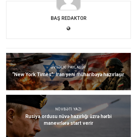
BAŞ REDAKTOR
ƏVVƏLKI PAYLAŞIM
“New York Times”: İran yeni müharibəyə hazırlaşır
NÖVBƏTI YAZI
Rusiya ordusu nüvə hazırlığı üzrə hərbi
manevrlərə start verir