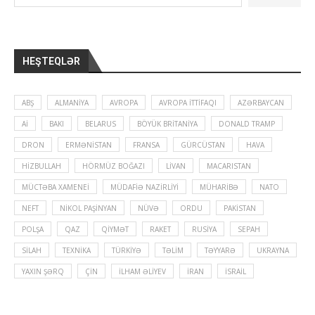
HEŞTEQLƏR
ABŞ
ALMANIYA
AVROPA
AVROPA İTTIFAQI
AZƏRBAYCAN
Aİ
BAKI
BELARUS
BÖYÜK BRITANIYA
DONALD TRAMP
DRON
ERMƏNISTAN
FRANSA
GÜRCÜSTAN
HAVA
HIZBULLAH
HÖRMÜZ BOĞAZI
LIVAN
MACARISTAN
MÜCTƏBA XAMENEI
MÜDAFIƏ NAZIRLIYI
MÜHARIBƏ
NATO
NEFT
NIKOL PAŞINYAN
NÜVƏ
ORDU
PAKISTAN
POLŞA
QAZ
QIYMƏT
RAKET
RUSIYA
SEPAH
SILAH
TEXNIKA
TÜRKIYƏ
TƏLIM
TƏYYARƏ
UKRAYNA
YAXIN ŞƏRQ
ÇIN
İLHAM ƏLIYEV
İRAN
İSRAIL