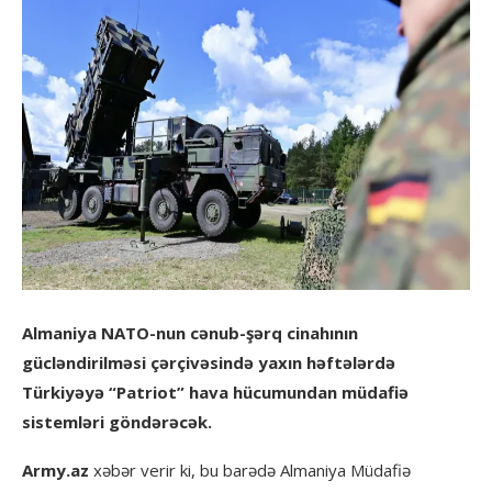
Almaniya NATO-nun cənub-şərq cinahının
gücləndirilməsi çərçivəsində yaxın həftələrdə
Türkiyəyə “Patriot” hava hücumundan müdafiə
sistemləri göndərəcək.
Army.az
xəbər verir ki, bu barədə Almaniya Müdafiə