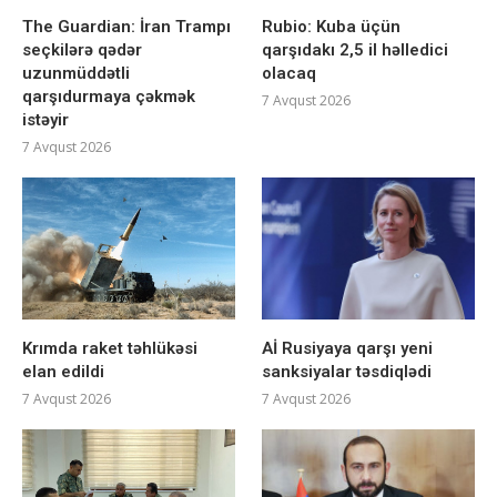
The Guardian: İran Trampı
Rubio: Kuba üçün
seçkilərə qədər
qarşıdakı 2,5 il həlledici
uzunmüddətli
olacaq
qarşıdurmaya çəkmək
7 Avqust 2026
istəyir
7 Avqust 2026
Krımda raket təhlükəsi
Aİ Rusiyaya qarşı yeni
elan edildi
sanksiyalar təsdiqlədi
7 Avqust 2026
7 Avqust 2026