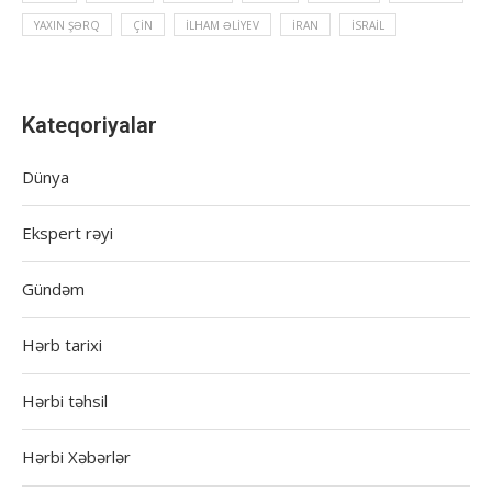
YAXIN ŞƏRQ
ÇIN
İLHAM ƏLIYEV
İRAN
İSRAIL
Kateqoriyalar
Dünya
Ekspert rəyi
Gündəm
Hərb tarixi
Hərbi təhsil
Hərbi Xəbərlər