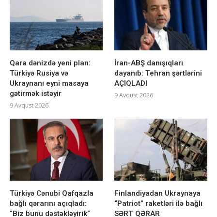
Qara dənizdə yeni plan:
İran-ABŞ danışıqları
Türkiyə Rusiya və
dayanıb: Tehran şərtlərini
Ukraynanı eyni masaya
AÇIQLADI
gətirmək istəyir
9 Avqust 2026
9 Avqust 2026
Türkiyə Cənubi Qafqazla
Finlandiyadan Ukraynaya
bağlı qərarını açıqladı:
“Patriot” raketləri ilə bağlı
“Biz bunu dəstəkləyirik”
SƏRT QƏRAR