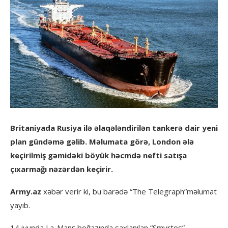
Britaniyada Rusiya ilə əlaqələndirilən tankerə dair yeni
plan gündəmə gəlib. Məlumata görə, London ələ
keçirilmiş gəmidəki böyük həcmdə nefti satışa
çıxarmağı nəzərdən keçirir.
Army.az
xəbər verir ki, bu barədə “The Telegraph”məlumat
yayıb.
14 iyunda La-Manş boğazında saxlanılan “Smyrtos”