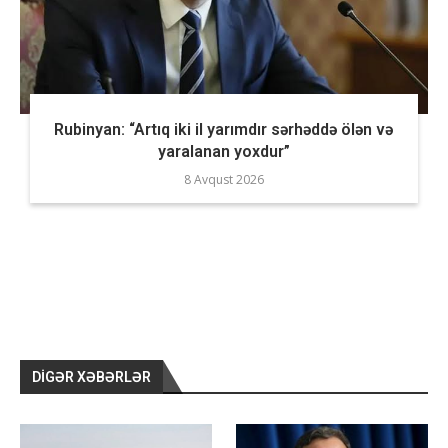
Rubinyan: “Artıq iki il yarımdır sərhəddə ölən və
yaralanan yoxdur”
8 Avqust 2026
DIGƏR XƏBƏRLƏR