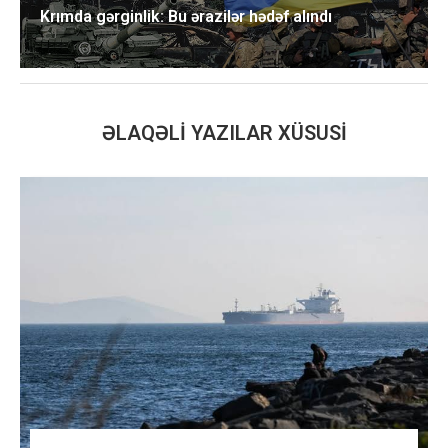
Krımda gərginlik: Bu ərazilər hədəf alındı
ƏLAQƏLI YAZILAR XÜSUSI