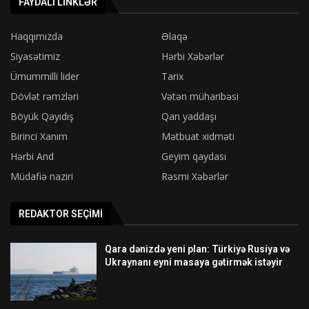
FAYDALI LINKLƏR
Haqqımızda
Əlaqə
Siyasətimiz
Hərbi Xəbərlər
Ümummilli lider
Tarix
Dövlət rəmzləri
Vətən müharibəsi
Böyük Qayıdış
Qan yaddaşı
Birinci Xanım
Mətbuat xidməti
Hərbi And
Geyim qaydası
Müdafiə naziri
Rəsmi Xəbərlər
REDAKTOR SEÇIMI
Qara dənizdə yeni plan: Türkiyə Rusiya və
Ukraynanı eyni masaya gətirmək istəyir