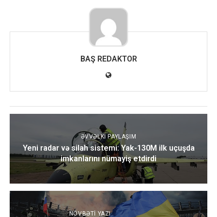
BAŞ REDAKTOR
ƏVVƏLKI PAYLAŞIM
Yeni radar və silah sistemi: Yak-130M ilk uçuşda
imkanlarını nümayiş etdirdi
NÖVBƏTI YAZI