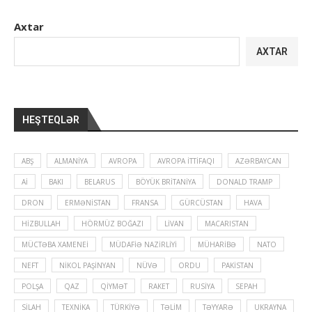
Axtar
AXTAR
HEŞTEQLƏR
ABŞ
ALMANIYA
AVROPA
AVROPA İTTIFAQI
AZƏRBAYCAN
Aİ
BAKI
BELARUS
BÖYÜK BRITANIYA
DONALD TRAMP
DRON
ERMƏNISTAN
FRANSA
GÜRCÜSTAN
HAVA
HIZBULLAH
HÖRMÜZ BOĞAZI
LIVAN
MACARISTAN
MÜCTƏBA XAMENEI
MÜDAFIƏ NAZIRLIYI
MÜHARIBƏ
NATO
NEFT
NIKOL PAŞINYAN
NÜVƏ
ORDU
PAKISTAN
POLŞA
QAZ
QIYMƏT
RAKET
RUSIYA
SEPAH
SILAH
TEXNIKA
TÜRKIYƏ
TƏLIM
TƏYYARƏ
UKRAYNA