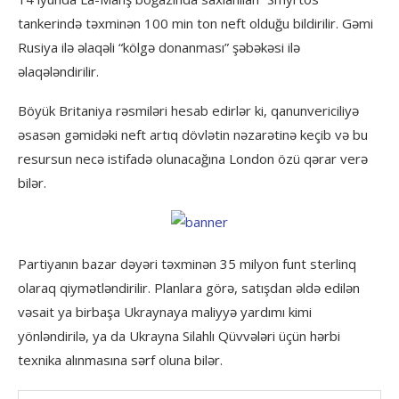
tankerində təxminən 100 min ton neft olduğu bildirilir. Gəmi
Rusiya ilə əlaqəli “kölgə donanması” şəbəkəsi ilə
əlaqələndirilir.
Böyük Britaniya rəsmiləri hesab edirlər ki, qanunvericiliyə
əsasən gəmidəki neft artıq dövlətin nəzarətinə keçib və bu
resursun necə istifadə olunacağına London özü qərar verə
bilər.
Partiyanın bazar dəyəri təxminən 35 milyon funt sterlinq
olaraq qiymətləndirilir. Planlara görə, satışdan əldə edilən
vəsait ya birbaşa Ukraynaya maliyyə yardımı kimi
yönləndirilə, ya da Ukrayna Silahlı Qüvvələri üçün hərbi
texnika alınmasına sərf oluna bilər.