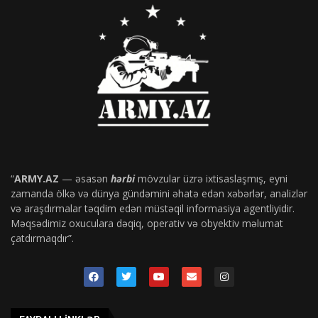
“
ARMY.AZ
— əsasən
hərbi
mövzular üzrə ixtisaslaşmış, eyni
zamanda ölkə və dünya gündəmini əhatə edən xəbərlər, analizlər
və araşdırmalar təqdim edən müstəqil informasiya agentliyidir.
Məqsədimiz oxuculara dəqiq, operativ və obyektiv məlumat
çatdırmaqdır”.