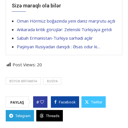
Sizə maraqlı ola bilər
Oman Hörmüz boğazında yeni dəniz marşrutu açdı
Ankarada kritik görüşlər: Zelenski Türkiyəyə getdi
Sabah Ermənistan-Türkiyə sərhədi açılır
Paşinyan Rusiyadan danışdı : Əsas odur ki…
Post Views:
20
BÖYÜK BRITANIYA
RUSIYA
0
PAYLAŞ
Facebook
Twitter
Telegram
Threads