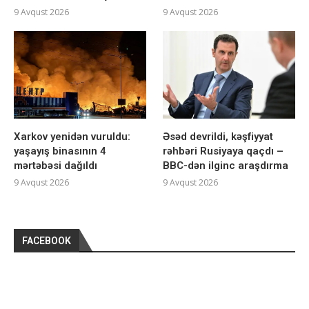
9 Avqust 2026
9 Avqust 2026
Xarkov yenidən vuruldu:
Əsəd devrildi, kəşfiyyat
yaşayış binasının 4
rəhbəri Rusiyaya qaçdı –
mərtəbəsi dağıldı
BBC-dən ilginc araşdırma
9 Avqust 2026
9 Avqust 2026
FACEBOOK