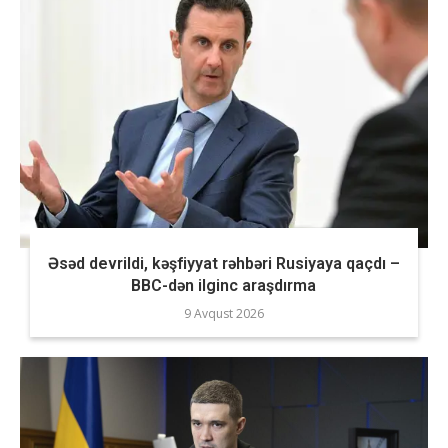
Əsəd devrildi, kəşfiyyat rəhbəri Rusiyaya qaçdı –
BBC-dən ilginc araşdırma
9 Avqust 2026