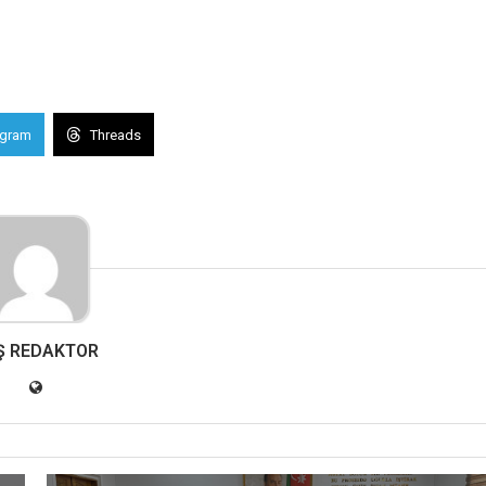
egram
Threads
Ş REDAKTOR