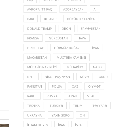
AVROPA İTTIFAQI
AZƏRBAYCAN
Aİ
BAKI
BELARUS
BÖYÜK BRITANIYA
DONALD TRAMP
DRON
ERMƏNISTAN
FRANSA
GÜRCÜSTAN
HAVA
HIZBULLAH
HÖRMÜZ BOĞAZI
LIVAN
MACARISTAN
MÜCTƏBA XAMENEI
MÜDAFIƏ NAZIRLIYI
MÜHARIBƏ
NATO
NEFT
NIKOL PAŞINYAN
NÜVƏ
ORDU
PAKISTAN
POLŞA
QAZ
QIYMƏT
RAKET
RUSIYA
SEPAH
SILAH
TEXNIKA
TÜRKIYƏ
TƏLIM
TƏYYARƏ
UKRAYNA
YAXIN ŞƏRQ
ÇIN
İLHAM ƏLIYEV
İRAN
İSRAIL