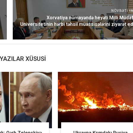
NÖVBƏTI YA
Xorvatiya nümayəndə heyəti Milli Müdaf
Universitetinin hərbi təhsil müəssisələrini ziyarət ed
YAZILAR XÜSUSI
: Qərb Zelenskiyə
Ukrayna Krımdakı Rusiya