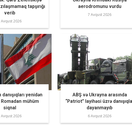
azılaşmamaq tapşırığı
aerodromunu vurdu
verib
7 Avqust 2026
 Avqust 2026
n danışıqları yenidən
ABŞ və Ukrayna arasında
r? Romadan mühüm
“Patriot” layihəsi üzrə danışıqla
siqnal
dayanmayıb
 Avqust 2026
6 Avqust 2026