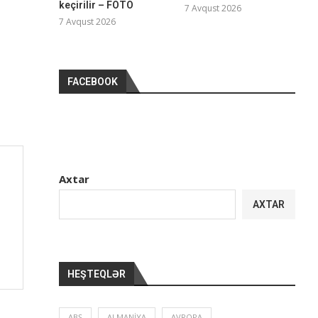
keçirilir – FOTO
7 Avqust 2026
7 Avqust 2026
FACEBOOK
Axtar
AXTAR
HEŞTEQLƏR
ABŞ
ALMANIYA
AVROPA