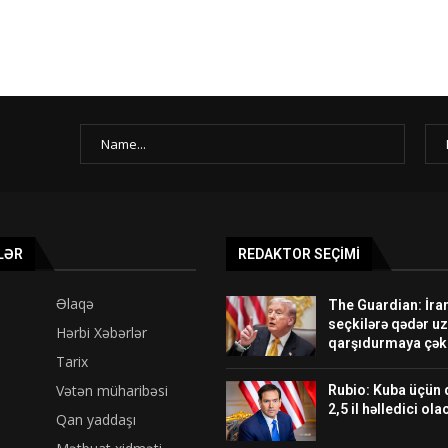
LƏR
REDAKTOR SEÇIMI
Əlaqə
The Guardian: İra
seçkilərə qədər u
Hərbi Xəbərlər
qarşıdurmaya çək
Tarix
Vətən müharibəsi
Rubio: Kuba üçün 
2,5 il həlledici ol
Qan yaddaşı