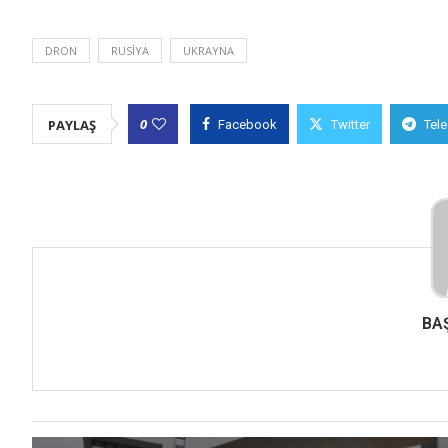
DRON
RUSIYA
UKRAYNA
0
PAYLAŞ
Facebook
Twitter
Tel
BA