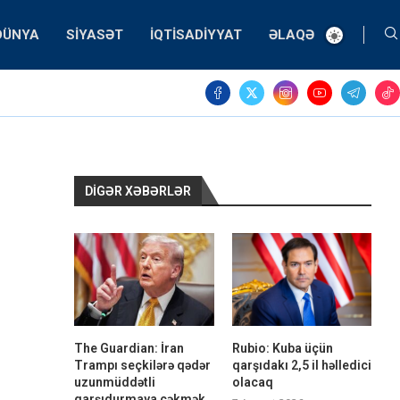
DÜNYA
SIYASƏT
İQTISADIYYAT
ƏLAQƏ
DIGƏR XƏBƏRLƏR
The Guardian: İran
Rubio: Kuba üçün
Trampı seçkilərə qədər
qarşıdakı 2,5 il həlledici
uzunmüddətli
olacaq
qarşıdurmaya çəkmək