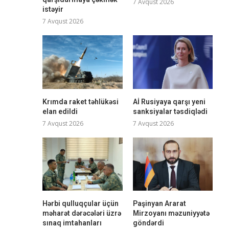
7 Avqust 2026
istəyir
7 Avqust 2026
Krımda raket təhlükəsi
Aİ Rusiyaya qarşı yeni
elan edildi
sanksiyalar təsdiqlədi
7 Avqust 2026
7 Avqust 2026
Hərbi qulluqçular üçün
Paşinyan Ararat
məharət dərəcələri üzrə
Mirzoyanı məzuniyyətə
sınaq imtahanları
göndərdi