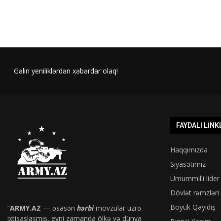
Gəlin yeniliklərdən xəbərdar olaq!
FAYDALI LINK
Haqqımızda
Siyasətimiz
Ümummilli lider
Dövlət rəmzləri
Böyük Qayıdış
“
ARMY.AZ
— əsasən
hərbi
mövzular üzrə
ixtisaslaşmış, eyni zamanda ölkə və dünya