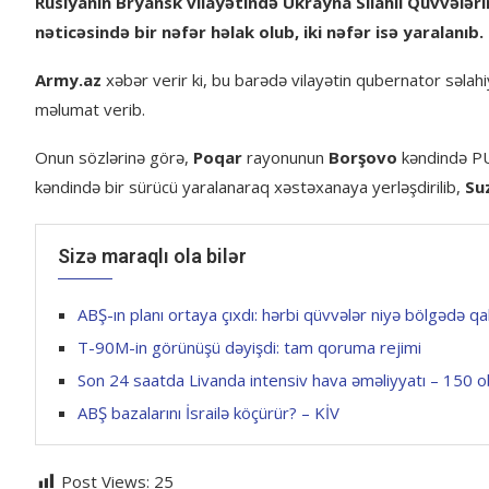
Rusiyanın Bryansk vilayətində Ukrayna Silahlı Qüvvələ
nəticəsində bir nəfər həlak olub, iki nəfər isə yaralanıb.
Army.az
xəbər verir ki, bu barədə vilayətin qubernator səlahi
məlumat verib.
Onun sözlərinə görə,
Poqar
rayonunun
Borşovo
kəndində PUA
kəndində bir sürücü yaralanaraq xəstəxanaya yerləşdirilib,
Su
Sizə maraqlı ola bilər
ABŞ-ın planı ortaya çıxdı: hərbi qüvvələr niyə bölgədə qal
T-90M-in görünüşü dəyişdi: tam qoruma rejimi
Son 24 saatda Livanda intensiv hava əməliyyatı – 150 
ABŞ bazalarını İsrailə köçürür? – KİV
Post Views:
25