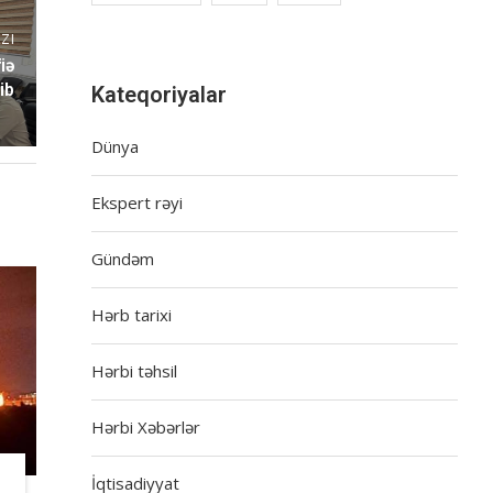
ZI
iə
ib
Kateqoriyalar
Dünya
Ekspert rəyi
Gündəm
Hərb tarixi
Hərbi təhsil
Hərbi Xəbərlər
İqtisadiyyat