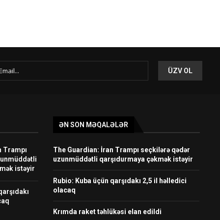
ƏN SON MƏQALƏLƏR
n Trampı
The Guardian: İran Trampı seçkilərə qədər
zunmüddətli
uzunmüddətli qarşıdurmaya çəkmək istəyir
mək istəyir
Rubio: Kuba üçün qarşıdakı 2,5 il həlledici
olacaq
qarşıdakı
acaq
Krımda raket təhlükəsi elan edildi