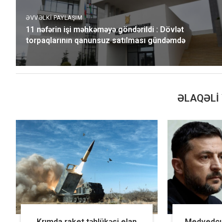
ƏVVƏLKI PAYLAŞIM
11 nəfərin işi məhkəməyə göndərildi : Dövlət
torpaqlarının qanunsuz satılması gündəmdə
ƏLAQƏLI 
Krımda raket təhlükəsi elan
Medvedçuk