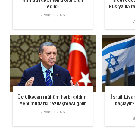
edildi
Rusiya ilə r
7 Avqust 2026
7
Üç ölkədən mühüm hərbi addım:
İsrail-Liva
Yeni müdafiə razılaşması gəlir
başlayı
7 Avqust 2026
6