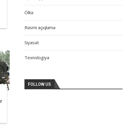
Ölkə
Rəsmi açıqlama
Siyasət
Texnologiya
FOLLOW US
r