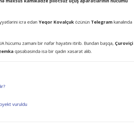
rinə məxsus kamikadze pilotsuz uçuş aparatlarının hücumu
yyətlərini icra edən
Yeqor Kovalçuk
özünün
Telegram
kanalında
 hücumu zamanı bir nəfər həyatını itirib. Bundan başqa,
Çuroviçi
zemka
qəsəbəsində isə bir qadın xəsarət alıb.
ır?
obyekt vuruldu