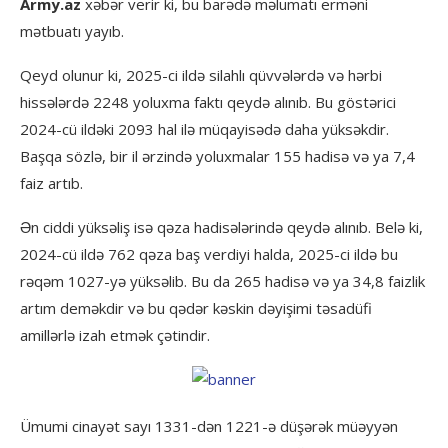
Army.az
xəbər verir ki, bu barədə məlumatı erməni
mətbuatı yayıb.
Qeyd olunur ki, 2025-ci ildə silahlı qüvvələrdə və hərbi
hissələrdə 2248 yoluxma faktı qeydə alınıb. Bu göstərici
2024-cü ildəki 2093 hal ilə müqayisədə daha yüksəkdir.
Başqa sözlə, bir il ərzində yoluxmalar 155 hadisə və ya 7,4
faiz artıb.
Ən ciddi yüksəliş isə qəza hadisələrində qeydə alınıb. Belə ki,
2024-cü ildə 762 qəza baş verdiyi halda, 2025-ci ildə bu
rəqəm 1027-yə yüksəlib. Bu da 265 hadisə və ya 34,8 faizlik
artım deməkdir və bu qədər kəskin dəyişimi təsadüfi
amillərlə izah etmək çətindir.
Ümumi cinayət sayı 1331-dən 1221-ə düşərək müəyyən