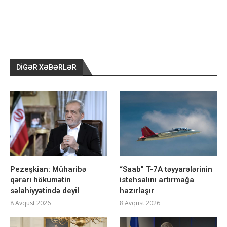
DIGƏR XƏBƏRLƏR
Pezeşkian: Müharibə
“Saab” T-7A təyyarələrinin
qərarı hökumətin
istehsalını artırmağa
səlahiyyətində deyil
hazırlaşır
8 Avqust 2026
8 Avqust 2026