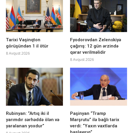
Tarixi Vaşinqton
Fyodorovdan Zelenskiyə
görüşündən 1 il ötür
çağırış: 12 gün ərzində
qərar verilməlidir
8 Avqust 2026
8 Avqust 2026
Rubinyan: “Artıq iki il
Paşinyan “Tramp
yarımdır sərhəddə ölən və
Marşrutu” ilə bağlı tarix
yaralanan yoxdur”
verdi: “Yaxın vaxtlarda
başlayırıq”