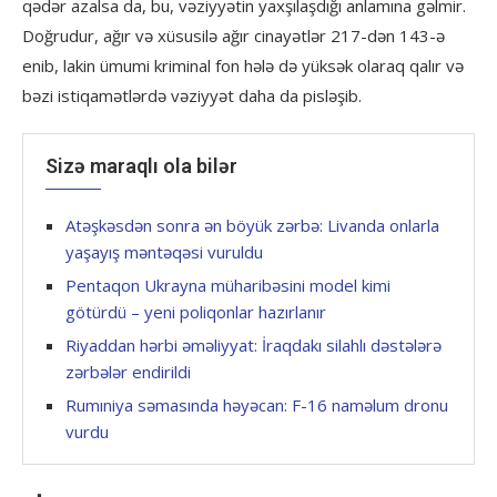
qədər azalsa da, bu, vəziyyətin yaxşılaşdığı anlamına gəlmir.
Doğrudur, ağır və xüsusilə ağır cinayətlər 217-dən 143-ə
enib, lakin ümumi kriminal fon hələ də yüksək olaraq qalır və
bəzi istiqamətlərdə vəziyyət daha da pisləşib.
Sizə maraqlı ola bilər
Atəşkəsdən sonra ən böyük zərbə: Livanda onlarla
yaşayış məntəqəsi vuruldu
Pentaqon Ukrayna müharibəsini model kimi
götürdü – yeni poliqonlar hazırlanır
Riyaddan hərbi əməliyyat: İraqdakı silahlı dəstələrə
zərbələr endirildi
Rumıniya səmasında həyəcan: F-16 naməlum dronu
vurdu