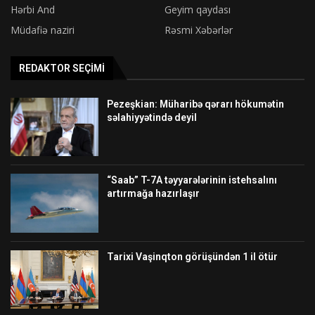
Hərbi And
Geyim qaydası
Müdafiə naziri
Rəsmi Xəbərlər
REDAKTOR SEÇIMI
Pezeşkian: Müharibə qərarı hökumətin
səlahiyyətində deyil
“Saab” T-7A təyyarələrinin istehsalını
artırmağa hazırlaşır
Tarixi Vaşinqton görüşündən 1 il ötür