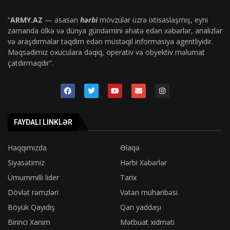
“
ARMY.AZ
— əsasən
hərbi
mövzular üzrə ixtisaslaşmış, eyni
zamanda ölkə və dünya gündəmini əhatə edən xəbərlər, analizlər
və araşdırmalar təqdim edən müstəqil informasiya agentliyidir.
Məqsədimiz oxuculara dəqiq, operativ və obyektiv məlumat
çatdırmaqdır”.
FAYDALI LINKLƏR
Haqqımızda
Əlaqə
Siyasətimiz
Hərbi Xəbərlər
Ümummilli lider
Tarix
Dövlət rəmzləri
Vətən müharibəsi
Böyük Qayıdış
Qan yaddaşı
Birinci Xanım
Mətbuat xidməti