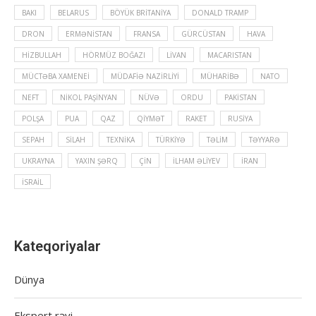
BAKI
BELARUS
BÖYÜK BRITANIYA
DONALD TRAMP
DRON
ERMƏNISTAN
FRANSA
GÜRCÜSTAN
HAVA
HIZBULLAH
HÖRMÜZ BOĞAZI
LIVAN
MACARISTAN
MÜCTƏBA XAMENEI
MÜDAFIƏ NAZIRLIYI
MÜHARIBƏ
NATO
NEFT
NIKOL PAŞINYAN
NÜVƏ
ORDU
PAKISTAN
POLŞA
PUA
QAZ
QIYMƏT
RAKET
RUSIYA
SEPAH
SILAH
TEXNIKA
TÜRKIYƏ
TƏLIM
TƏYYARƏ
UKRAYNA
YAXIN ŞƏRQ
ÇIN
İLHAM ƏLIYEV
İRAN
İSRAIL
Kateqoriyalar
Dünya
Ekspert rəyi