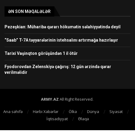
ƏN SON MƏQALƏLƏR
Pezeşkian: Müharibə qərarı hökumətin səlahiyyətində deyil
“Saab” T-7A təyyarələrinin istehsalını artırmağa hazırlaşır
Tarixi Vaşinqton görüşündən 1 il ötür
Fyodorovdan Zelenskiyə çağırış: 12 gün ərzində qərar
verilməlidir
ARMY.AZ
All Right Reserved.
Ana səhifə
Hərbi Xəbərlər
Ölkə
Dünya
Siyasət
İqtisadiyyat
Əlaqə