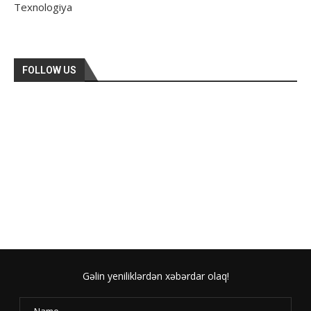
Texnologiya
FOLLOW US
Gəlin yeniliklərdən xəbərdar olaq!