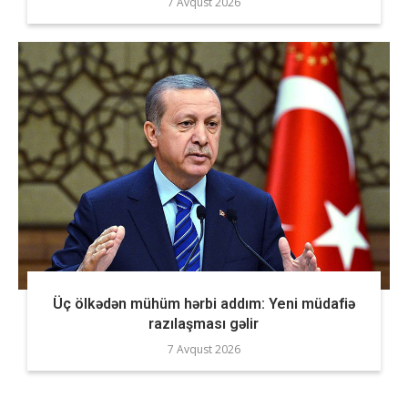
7 Avqust 2026
Üç ölkədən mühüm hərbi addım: Yeni müdafiə
razılaşması gəlir
7 Avqust 2026