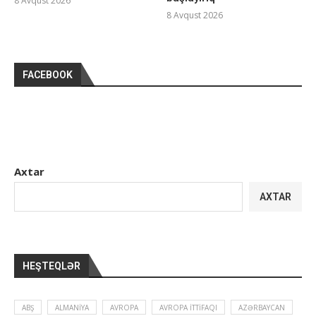
8 Avqust 2026
8 Avqust 2026
FACEBOOK
Axtar
AXTAR
HEŞTEQLƏR
ABŞ
ALMANIYA
AVROPA
AVROPA İTTIFAQI
AZƏRBAYCAN