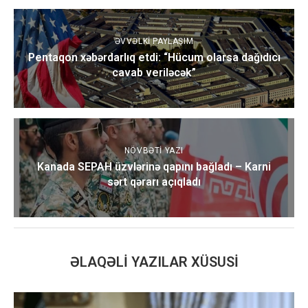
ƏVVƏLKI PAYLAŞIM
Pentaqon xəbərdarlıq etdi: “Hücum olarsa dağıdıcı
cavab veriləcək”
NÖVBƏTI YAZI
Kanada SEPAH üzvlərinə qapını bağladı – Karni
sərt qərarı açıqladı
ƏLAQƏLI YAZILAR XÜSUSI