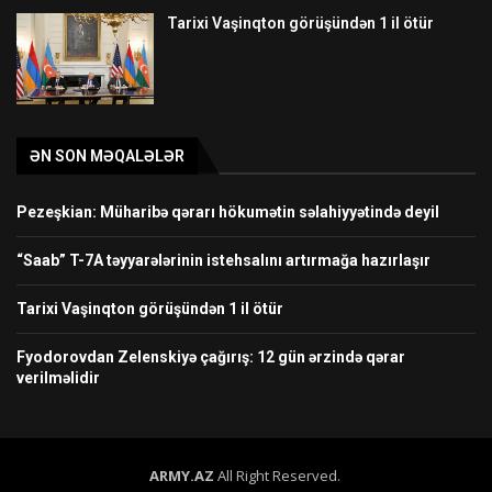
Tarixi Vaşinqton görüşündən 1 il ötür
ƏN SON MƏQALƏLƏR
Pezeşkian: Müharibə qərarı hökumətin səlahiyyətində deyil
“Saab” T-7A təyyarələrinin istehsalını artırmağa hazırlaşır
Tarixi Vaşinqton görüşündən 1 il ötür
Fyodorovdan Zelenskiyə çağırış: 12 gün ərzində qərar
verilməlidir
ARMY.AZ
All Right Reserved.