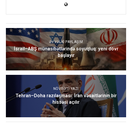
ƏVVƏLKI PAYLAŞIM
İsrail–ABŞ münasibətlərində soyuqluq: yeni dövr
başlayır
NÖVBƏTI YAZI
Tehran–Doha razılaşması: İran vəsaitlərinin bir
hissəsi açılır