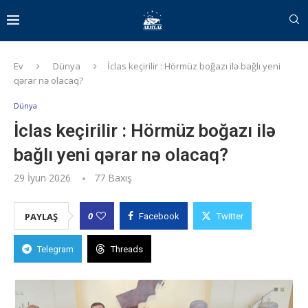
Ev
Dünya
İclas keçirilir : Hörmüz boğazı ilə bağlı yeni
qərar nə olacaq?
Dünya
İclas keçirilir : Hörmüz boğazı ilə
bağlı yeni qərar nə olacaq?
29 İyun 2026
77
Baxış
0
PAYLAŞ
Facebook
Twitter
Telegram
Threads