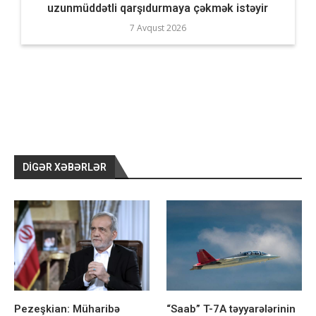
uzunmüddətli qarşıdurmaya çəkmək istəyir
7 Avqust 2026
DIGƏR XƏBƏRLƏR
Pezeşkian: Müharibə
“Saab” T-7A təyyarələrinin