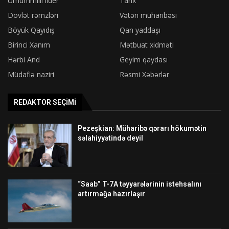
Ümummilli lider
Tarix
Dövlət rəmzləri
Vətən müharibəsi
Böyük Qayıdış
Qan yaddaşı
Birinci Xanım
Mətbuat xidməti
Hərbi And
Geyim qaydası
Müdafiə naziri
Rəsmi Xəbərlər
REDAKTOR SEÇIMI
Pezeşkian: Müharibə qərarı hökumətin
səlahiyyətində deyil
“Saab” T-7A təyyarələrinin istehsalını
artırmağa hazırlaşır