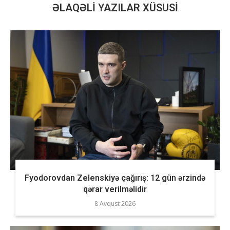
ƏLAQƏLI YAZILAR XÜSUSI
Fyodorovdan Zelenskiyə çağırış: 12 gün ərzində
qərar verilməlidir
8 Avqust 2026