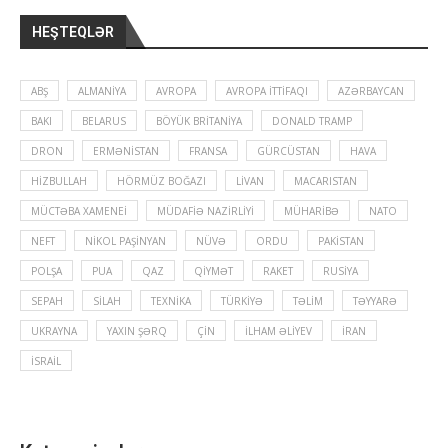
HEŞTEQLƏR
ABŞ
ALMANIYA
AVROPA
AVROPA İTTIFAQI
AZƏRBAYCAN
BAKI
BELARUS
BÖYÜK BRITANIYA
DONALD TRAMP
DRON
ERMƏNISTAN
FRANSA
GÜRCÜSTAN
HAVA
HIZBULLAH
HÖRMÜZ BOĞAZI
LIVAN
MACARISTAN
MÜCTƏBA XAMENEI
MÜDAFIƏ NAZIRLIYI
MÜHARIBƏ
NATO
NEFT
NIKOL PAŞINYAN
NÜVƏ
ORDU
PAKISTAN
POLŞA
PUA
QAZ
QIYMƏT
RAKET
RUSIYA
SEPAH
SILAH
TEXNIKA
TÜRKIYƏ
TƏLIM
TƏYYARƏ
UKRAYNA
YAXIN ŞƏRQ
ÇIN
İLHAM ƏLIYEV
İRAN
İSRAIL