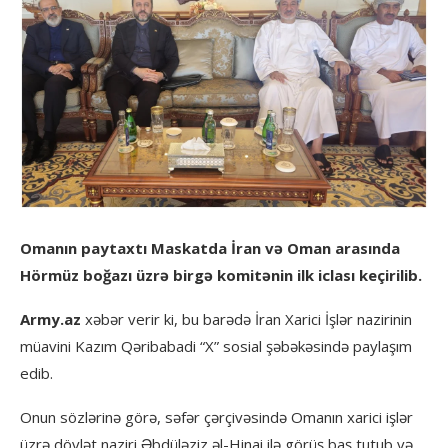
Omanın paytaxtı Maskatda İran və Oman arasında
Hörmüz boğazı üzrə birgə komitənin ilk iclası keçirilib.
Army.az
xəbər verir ki, bu barədə İran Xarici İşlər nazirinin
müavini Kazım Qəribabadi “X” sosial şəbəkəsində paylaşım
edib.
Onun sözlərinə görə, səfər çərçivəsində Omanın xarici işlər
üzrə dövlət naziri Əbdüləziz əl-Hinai ilə görüş baş tutub və