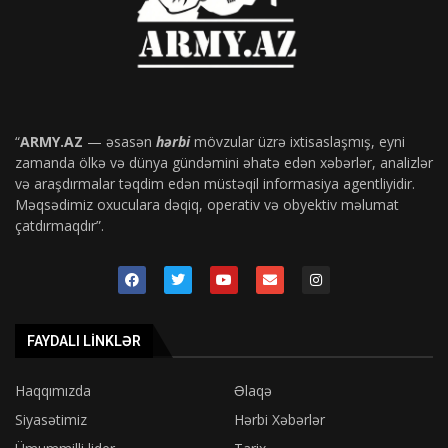
“
ARMY.AZ
— əsasən
hərbi
mövzular üzrə ixtisaslaşmış, eyni
zamanda ölkə və dünya gündəmini əhatə edən xəbərlər, analizlər
və araşdırmalar təqdim edən müstəqil informasiya agentliyidir.
Məqsədimiz oxuculara dəqiq, operativ və obyektiv məlumat
çatdırmaqdır”.
FAYDALI LINKLƏR
Haqqımızda
Əlaqə
Siyasətimiz
Hərbi Xəbərlər