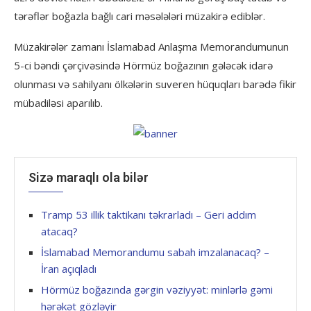
tərəflər boğazla bağlı cari məsələləri müzakirə ediblər.
Müzakirələr zamanı İslamabad Anlaşma Memorandumunun
5-ci bəndi çərçivəsində Hörmüz boğazının gələcək idarə
olunması və sahilyanı ölkələrin suveren hüquqları barədə fikir
mübadiləsi aparılıb.
Sizə maraqlı ola bilər
Tramp 53 illik taktikanı təkrarladı – Geri addım
atacaq?
İslamabad Memorandumu sabah imzalanacaq? –
İran açıqladı
Hörmüz boğazında gərgin vəziyyət: minlərlə gəmi
hərəkət gözləyir