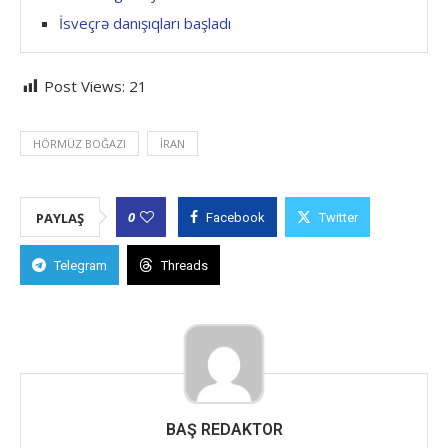
İsveçrə danışıqları başladı
Post Views:
21
HÖRMÜZ BOĞAZI
İRAN
0
PAYLAŞ
Facebook
Twitter
Telegram
Threads
BAŞ REDAKTOR