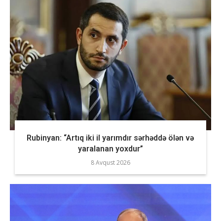
Rubinyan: “Artıq iki il yarımdır sərhəddə ölən və
yaralanan yoxdur”
8 Avqust 2026