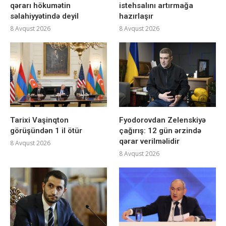
qərarı hökumətin
istehsalını artırmağa
səlahiyyətində deyil
hazırlaşır
8 Avqust 2026
8 Avqust 2026
Tarixi Vaşinqton
Fyodorovdan Zelenskiyə
görüşündən 1 il ötür
çağırış: 12 gün ərzində
qərar verilməlidir
8 Avqust 2026
8 Avqust 2026