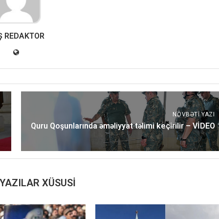
Ş REDAKTOR
NÖVBƏTI YAZI
Quru Qoşunlarında əməliyyat təlimi keçirilir – VİDEO
YAZILAR XÜSUSI