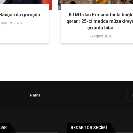
axçalı ilə görüşdü
KTMT-dən Ermənistanla bağlı
qərar : 25-ci maddə müzakirəy
 Avqust 2026
çıxarıla bilər
6 Avqust 2026
LƏR
REDAKTOR SEÇIMI