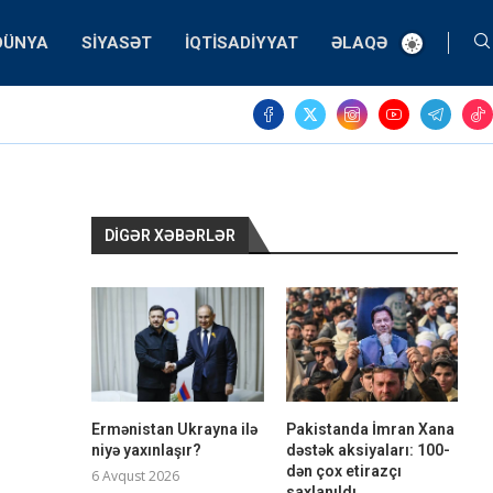
DÜNYA
SIYASƏT
İQTISADIYYAT
ƏLAQƏ
DIGƏR XƏBƏRLƏR
Ermənistan Ukrayna ilə
Pakistanda İmran Xana
niyə yaxınlaşır?
dəstək aksiyaları: 100-
dən çox etirazçı
6 Avqust 2026
saxlanıldı