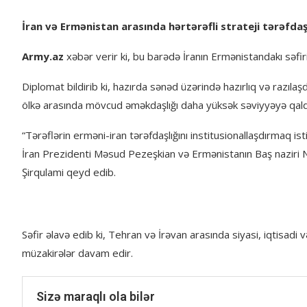
İran və Ermənistan arasında hərtərəfli strateji tərəfdaşl
Army.az
xəbər verir ki, bu barədə İranın Ermənistandakı səfir
Diplomat bildirib ki, hazırda sənəd üzərində hazırlıq və razıl
ölkə arasında mövcud əməkdaşlığı daha yüksək səviyyəyə qald
“Tərəflərin erməni-iran tərəfdaşlığını institusionallaşdırmaq i
İran Prezidenti Məsud Pezeşkian və Ermənistanın Baş naziri N
Şirqulami qeyd edib.
Səfir əlavə edib ki, Tehran və İrəvan arasında siyasi, iqtisadi
müzakirələr davam edir.
Sizə maraqlı ola bilər