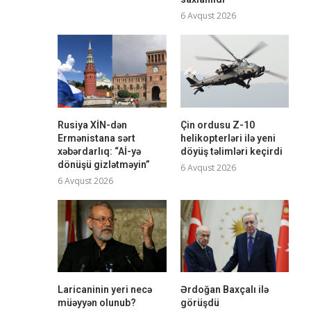
6 Avqust 2026
Rusiya XİN-dən
Çin ordusu Z-10
Ermənistana sərt
helikopterləri ilə yeni
xəbərdarlıq: “Aİ-yə
döyüş təlimləri keçirdi
dönüşü gizlətməyin”
6 Avqust 2026
6 Avqust 2026
Laricaninin yeri necə
Ərdoğan Baxçalı ilə
müəyyən olunub?
görüşdü