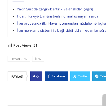
Yaxın Şərqdə gərginlik artır – Zelenskidən çağırış
Fidan: Türkiyə Ermənistanla normallaşmaya hazırdır
İran ordusunda itki: Hava hücumundan müdafiə hərbçilər
İran məhkəmə sistemi ilə bağlı ciddi iddia – edamlar sürə
Post Views:
21
ERMƏNISTAN
İRAN
0
PAYLAŞ
Facebook
Twitter
Tel