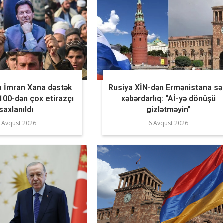
a İmran Xana dəstək
Rusiya XİN-dən Ermənistana sə
 100-dən çox etirazçı
xəbərdarlıq: “Aİ-yə dönüşü
saxlanıldı
gizlətməyin”
 Avqust 2026
6 Avqust 2026