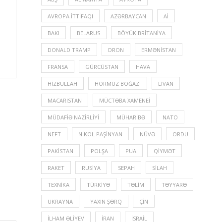
AVROPA İTTIFAQI
AZƏRBAYCAN
Aİ
BAKI
BELARUS
BÖYÜK BRITANIYA
DONALD TRAMP
DRON
ERMƏNISTAN
FRANSA
GÜRCÜSTAN
HAVA
HIZBULLAH
HÖRMÜZ BOĞAZI
LIVAN
MACARISTAN
MÜCTƏBA XAMENEI
MÜDAFIƏ NAZIRLIYI
MÜHARIBƏ
NATO
NEFT
NIKOL PAŞINYAN
NÜVƏ
ORDU
PAKISTAN
POLŞA
PUA
QIYMƏT
RAKET
RUSIYA
SEPAH
SILAH
TEXNIKA
TÜRKIYƏ
TƏLIM
TƏYYARƏ
UKRAYNA
YAXIN ŞƏRQ
ÇIN
İLHAM ƏLIYEV
İRAN
İSRAIL