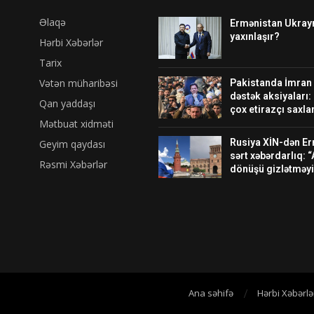
Əlaqə
Ermənistan Ukrayna
yaxınlaşır?
Hərbi Xəbərlər
Tarix
Vətən müharibəsi
Pakistanda İmran
dəstək aksiyaları:
Qan yaddaşı
çox etirazçı saxlan
Mətbuat xidməti
Rusiya XİN-dən E
Geyim qaydası
sərt xəbərdarlıq: “
Rəsmi Xəbərlər
dönüşü gizlətməyi
Ana səhifə
Hərbi Xəbərlə