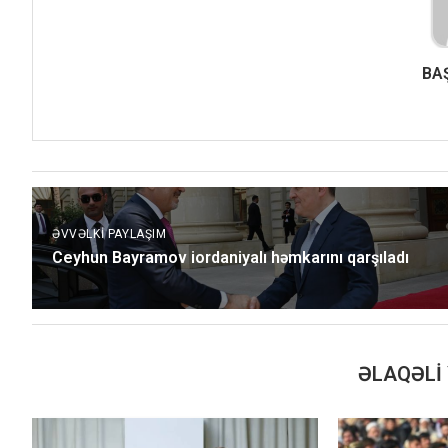
BA
ƏVVƏLKI PAYLAŞIM
Ceyhun Bayramov iordaniyalı həmkarını qarşıladı
ƏLAQƏLI 