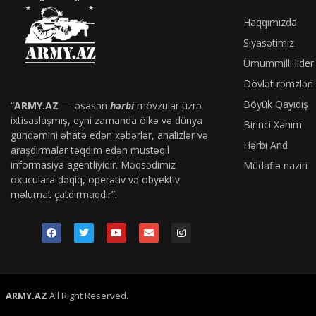
Haqqımızda
Siyasətimiz
Ümummilli lider
Dövlət rəmzləri
Böyük Qayıdış
“
ARMY.AZ
— əsasən
hərbi
mövzular üzrə
ixtisaslaşmış, eyni zamanda ölkə və dünya
Birinci Xanım
gündəmini əhatə edən xəbərlər, analizlər və
Hərbi And
araşdırmalar təqdim edən müstəqil
informasiya agentliyidir. Məqsədimiz
Müdafiə naziri
oxuculara dəqiq, operativ və obyektiv
məlumat çatdırmaqdır”.
ARMY.AZ
All Right Reserved.