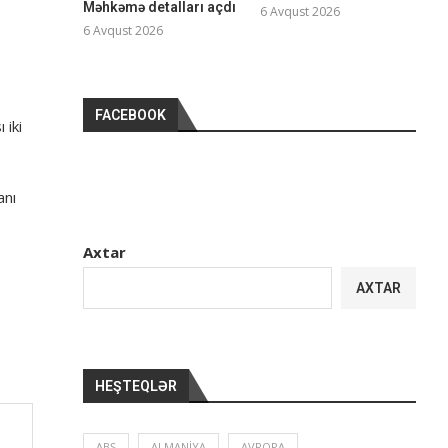
Məhkəmə detalları açdı
6 Avqust 2026
6 Avqust 2026
FACEBOOK
 iki
anı
Axtar
AXTAR
HEŞTEQLƏR
ABŞ
ALMANIYA
AVROPA