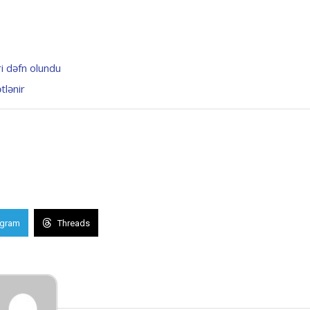
i dəfn olundu
tlənir
egram
Threads