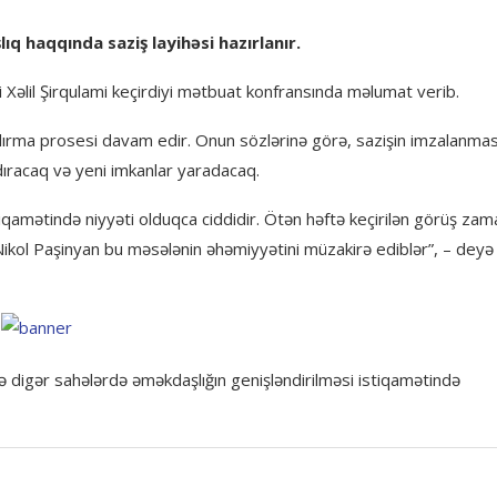
ıq haqqında saziş layihəsi hazırlanır.
i Xəlil Şirqulami keçirdiyi mətbuat konfransında məlumat verib.
aşdırma prosesi davam edir. Onun sözlərinə görə, sazişin imzalanması
ıracaq və yeni imkanlar yaradacaq.
stiqamətində niyyəti olduqca ciddidir. Ötən həftə keçirilən görüş zam
ikol Paşinyan bu məsələnin əhəmiyyətini müzakirə ediblər”, – deyə
 və digər sahələrdə əməkdaşlığın genişləndirilməsi istiqamətində