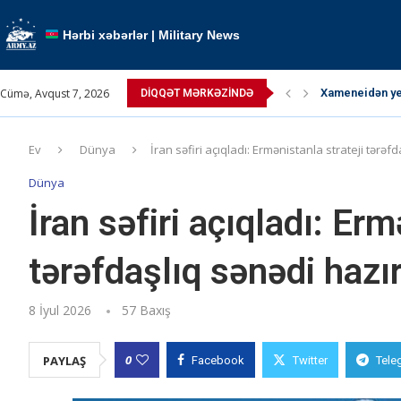
Hərbi xəbərlər | Military News
Cümə, Avqust 7, 2026
Xameneidən yen
DIQQƏT MƏRKƏZINDƏ
TRIPP layihəsi 
Paşinyan Putin
Paşinyan: “ABŞ 
Pəhləvi çağırış
Ərdoğan atəşkə
Kallas: “Atəşk
Kremldə qızğın
Müctəba Xamen
Ev
Dünya
İran səfiri açıqladı: Ermənistanla strateji tərəf
Dünya
İran səfiri açıqladı: Erm
tərəfdaşlıq sənədi hazır
8 İyul 2026
57
Baxış
0
PAYLAŞ
Facebook
Twitter
Tele