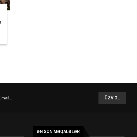
ə
ƏN SON MƏQALƏLƏR