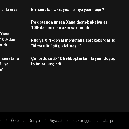
 ilə niyə
Ermənistan Ukrayna ilə niyə yaxınlaşır?
Pakistanda İmran Xana dəstək aksiyaları:
100-dən çox etirazçı saxlanıldı
 Xana
 100-dən
Rusiya XİN-dən Ermənistana sərt xəbərdarlıq:
ıldı
“Aİ-yə dönüşü gizlətməyin”
rmənistana
Çin ordusu Z-10 helikopterləri ilə yeni döyüş
Aİ-yə
təlimləri keçirdi
n”
r
Ölkə
Dünya
Siyasət
İqtisadiyyat
Əlaqə