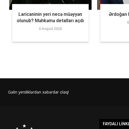
Laricaninin yeri necə müəyyən
Ərdoğan B
olunub? Məhkəmə detalları açdı
6
6 Avqust 2026
Gəlin yeniliklərdən xəbərdar olaq!
FAYDALI LINK