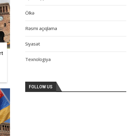
Ölkə
Rəsmi açıqlama
Siyasət
rt
Texnologiya
FOLLOW US