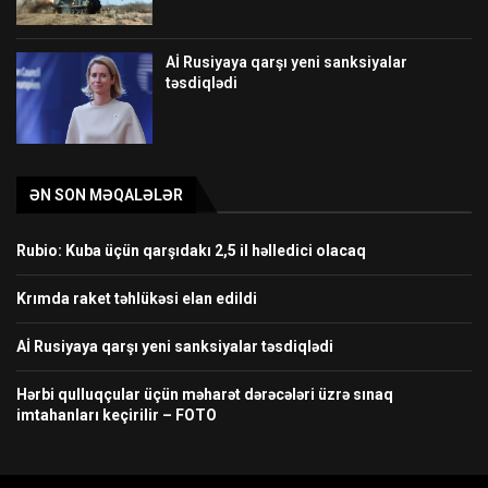
Aİ Rusiyaya qarşı yeni sanksiyalar
təsdiqlədi
ƏN SON MƏQALƏLƏR
Rubio: Kuba üçün qarşıdakı 2,5 il həlledici olacaq
Krımda raket təhlükəsi elan edildi
Aİ Rusiyaya qarşı yeni sanksiyalar təsdiqlədi
Hərbi qulluqçular üçün məharət dərəcələri üzrə sınaq
imtahanları keçirilir – FOTO