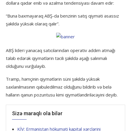
dollara qədər enib və azalma tendensiyası davam edir:
“Buna baxmayaraq ABŞ-da benzinin satış qiyməti əsassız
şəkildə yüksək olaraq qalır”.
ABŞ lideri yanacaq satıcılarından operativ addım atmağı
tələb edərək qiymətlərin təcili şəkildə aşağı salınmalı
olduğunu vurğulayıb.
Tramp, həmçinin qiymətlərin süni şəkildə yüksək
saxlanılmasının qəbuledilməz olduğunu bildirib və belə
halların qanun pozuntusu kimi qiymətləndiriləcəyini deyib.
Sizə maraqlı ola bilər
KİV: Ermənistan hökuməti kapital xərclərini