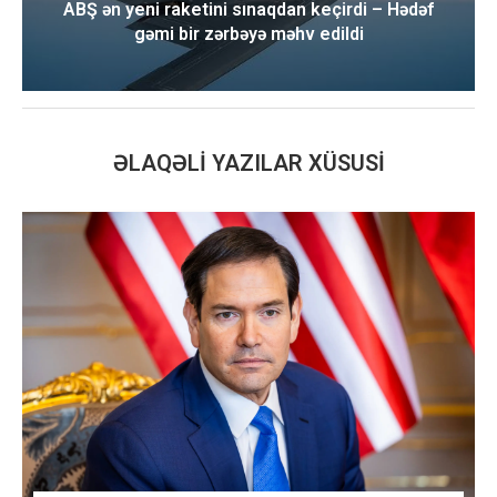
ABŞ ən yeni raketini sınaqdan keçirdi – Hədəf
gəmi bir zərbəyə məhv edildi
ƏLAQƏLI YAZILAR XÜSUSI