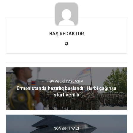
BAŞ REDAKTOR
ƏVVƏLKI PAYLAŞIM
Ermənistanda hazırlıq başlandı : Hərbi çağırışa
start verilib
NÖVBƏTI YAZI