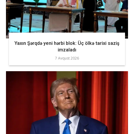
Yaxın Şərqdə yeni hərbi blok: Üç ölkə tarixi saziş
imzaladı
7 Avqust 2026