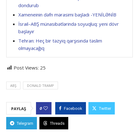
dondurub
Xameneinin dəfn mərasimi başladı -YENİLƏNİB
İsrail–ABŞ münasibətlərində soyuqluq: yeni dövr
başlayır
Tehran: Heç bir təzyiq qarşısında təslim
olmayacağıq
Post Views:
25
ABŞ
DONALD TRAMP
0
PAYLAŞ
Facebook
Twitter
Telegram
Threads