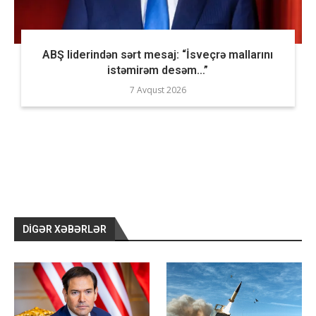
ABŞ liderindən sərt mesaj: “İsveçrə mallarını
istəmirəm desəm…”
7 Avqust 2026
DIGƏR XƏBƏRLƏR