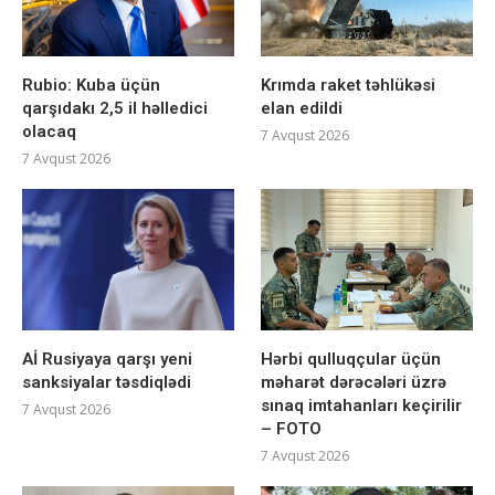
Rubio: Kuba üçün
Krımda raket təhlükəsi
qarşıdakı 2,5 il həlledici
elan edildi
olacaq
7 Avqust 2026
7 Avqust 2026
Aİ Rusiyaya qarşı yeni
Hərbi qulluqçular üçün
sanksiyalar təsdiqlədi
məharət dərəcələri üzrə
sınaq imtahanları keçirilir
7 Avqust 2026
– FOTO
7 Avqust 2026