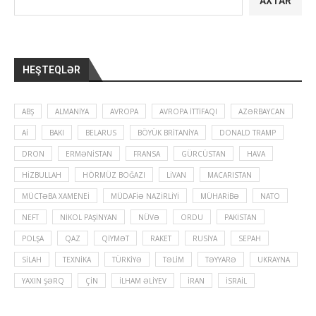
AXTAR
HEŞTEQLƏR
ABŞ
ALMANIYA
AVROPA
AVROPA İTTIFAQI
AZƏRBAYCAN
Aİ
BAKI
BELARUS
BÖYÜK BRITANIYA
DONALD TRAMP
DRON
ERMƏNISTAN
FRANSA
GÜRCÜSTAN
HAVA
HIZBULLAH
HÖRMÜZ BOĞAZI
LIVAN
MACARISTAN
MÜCTƏBA XAMENEI
MÜDAFIƏ NAZIRLIYI
MÜHARIBƏ
NATO
NEFT
NIKOL PAŞINYAN
NÜVƏ
ORDU
PAKISTAN
POLŞA
QAZ
QIYMƏT
RAKET
RUSIYA
SEPAH
SILAH
TEXNIKA
TÜRKIYƏ
TƏLIM
TƏYYARƏ
UKRAYNA
YAXIN ŞƏRQ
ÇIN
İLHAM ƏLIYEV
İRAN
İSRAIL