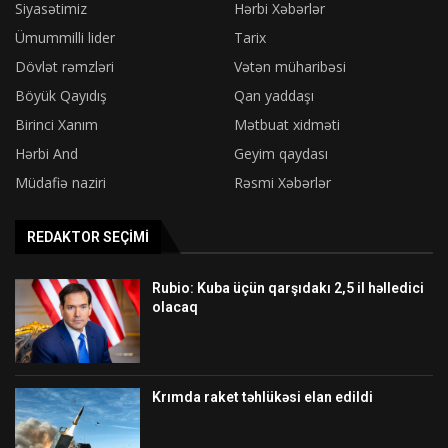
Siyasətimiz
Hərbi Xəbərlər
Ümummilli lider
Tarix
Dövlət rəmzləri
Vətən müharibəsi
Böyük Qayıdış
Qan yaddaşı
Birinci Xanım
Mətbuat xidməti
Hərbi And
Geyim qaydası
Müdafiə naziri
Rəsmi Xəbərlər
REDAKTOR SEÇIMI
Rubio: Kuba üçün qarşıdakı 2,5 il həlledici
olacaq
Krımda raket təhlükəsi elan edildi