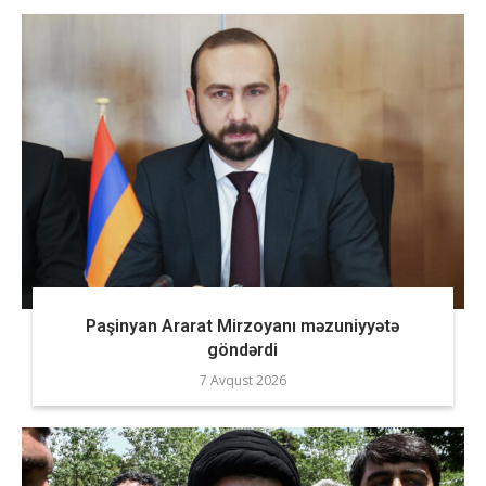
Paşinyan Ararat Mirzoyanı məzuniyyətə
göndərdi
7 Avqust 2026