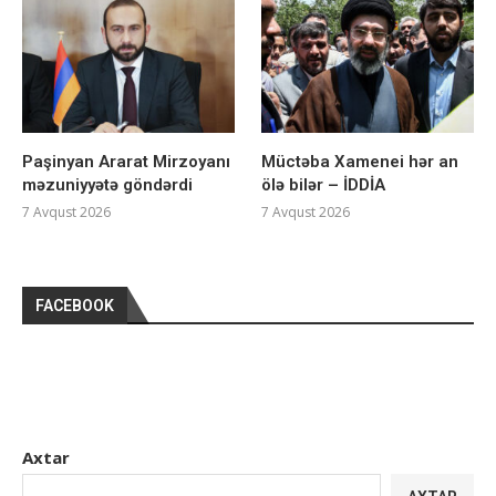
Paşinyan Ararat Mirzoyanı
Müctəba Xamenei hər an
məzuniyyətə göndərdi
ölə bilər – İDDİA
7 Avqust 2026
7 Avqust 2026
FACEBOOK
Axtar