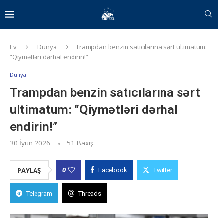
Ev
Dünya
Trampdan benzin satıcılarına sərt ultimatum:
“Qiymətləri dərhal endirin!”
Dünya
Trampdan benzin satıcılarına sərt
ultimatum: “Qiymətləri dərhal
endirin!”
30 İyun 2026
51
Baxış
0
PAYLAŞ
Facebook
Twitter
Telegram
Threads