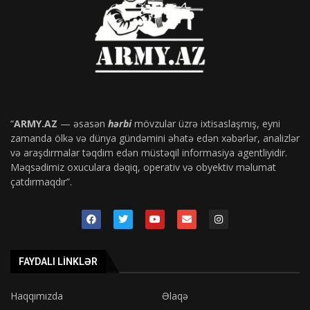
“
ARMY.AZ
— əsasən
hərbi
mövzular üzrə ixtisaslaşmış, eyni
zamanda ölkə və dünya gündəmini əhatə edən xəbərlər, analizlər
və araşdırmalar təqdim edən müstəqil informasiya agentliyidir.
Məqsədimiz oxuculara dəqiq, operativ və obyektiv məlumat
çatdırmaqdır”.
FAYDALI LINKLƏR
Haqqımızda
Əlaqə