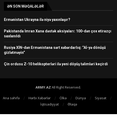
ƏN SON MƏQALƏLƏR
Ermənistan Ukrayna ilə niyə yaxınlaşır?
Pakistanda İmran Xana dəstək aksiyaları: 100-dən çox etirazçı
saxlanıldı
Rusiya XİN-dən Ermənistana sərt xəbərdarlıq: “Aİ-yə dönüşü
gizlətməyin”
Çin ordusu Z-10 helikopterləri ilə yeni döyüş təlimləri keçirdi
ARMY.AZ
All Right Reserved.
Ana səhifə
Hərbi Xəbərlər
Ölkə
Dünya
Siyasət
İqtisadiyyat
Əlaqə