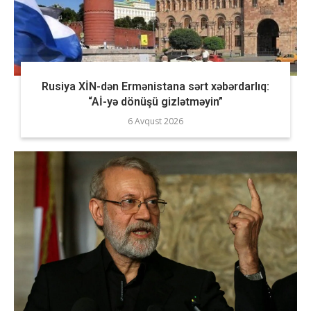
Rusiya XİN-dən Ermənistana sərt xəbərdarlıq:
“Aİ-yə dönüşü gizlətməyin”
6 Avqust 2026