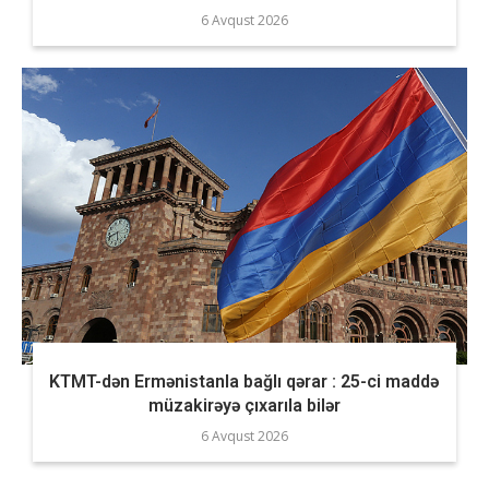
6 Avqust 2026
KTMT-dən Ermənistanla bağlı qərar : 25-ci maddə
müzakirəyə çıxarıla bilər
6 Avqust 2026