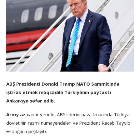
ABŞ Prezidenti Donald Tramp NATO Sammitində
iştirak etmək məqsədilə Türkiyənin paytaxtı
Ankaraya səfər edib.
Army.az
xəbər verir ki, ABŞ liderini hava limanında Türkiyə
dövlətinin rəsmi nümayəndələri və Prezident Rəcəb Tayyib
Ərdoğan qarşılayıb.