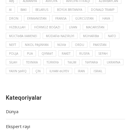
ABŞ
ALMANIYA
AVROPA
AVROPA İTTIFAQI
AZƏRBAYCAN
Aİ
BAKI
BELARUS
BÖYÜK BRITANIYA
DONALD TRAMP
DRON
ERMƏNISTAN
FRANSA
GÜRCÜSTAN
HAVA
HIZBULLAH
HÖRMÜZ BOĞAZI
LIVAN
MACARISTAN
MÜCTƏBA XAMENEI
MÜDAFIƏ NAZIRLIYI
MÜHARIBƏ
NATO
NEFT
NIKOL PAŞINYAN
NÜVƏ
ORDU
PAKISTAN
POLŞA
PUA
QIYMƏT
RAKET
RUSIYA
SEPAH
SILAH
TEXNIKA
TÜRKIYƏ
TƏLIM
TƏYYARƏ
UKRAYNA
YAXIN ŞƏRQ
ÇIN
İLHAM ƏLIYEV
İRAN
İSRAIL
Kateqoriyalar
Dünya
Ekspert rəyi