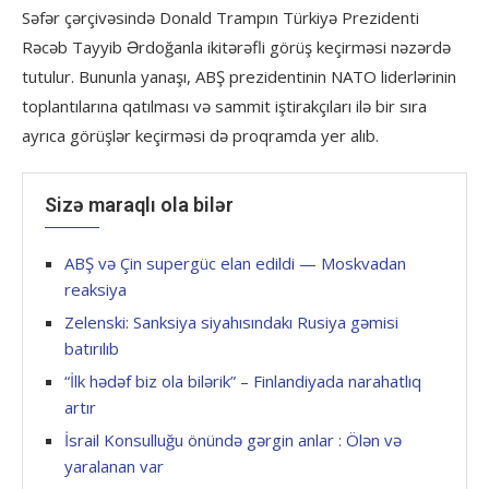
Səfər çərçivəsində Donald Trampın Türkiyə Prezidenti
Rəcəb Tayyib Ərdoğanla ikitərəfli görüş keçirməsi nəzərdə
tutulur. Bununla yanaşı, ABŞ prezidentinin NATO liderlərinin
toplantılarına qatılması və sammit iştirakçıları ilə bir sıra
ayrıca görüşlər keçirməsi də proqramda yer alıb.
Sizə maraqlı ola bilər
ABŞ və Çin supergüc elan edildi — Moskvadan
reaksiya
Zelenski: Sanksiya siyahısındakı Rusiya gəmisi
batırılıb
“İlk hədəf biz ola bilərik” – Finlandiyada narahatlıq
artır
İsrail Konsulluğu önündə gərgin anlar : Ölən və
yaralanan var