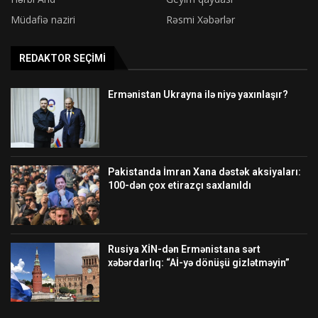
Müdafiə naziri
Rəsmi Xəbərlər
REDAKTOR SEÇIMI
Ermənistan Ukrayna ilə niyə yaxınlaşır?
Pakistanda İmran Xana dəstək aksiyaları:
100-dən çox etirazçı saxlanıldı
Rusiya XİN-dən Ermənistana sərt
xəbərdarlıq: “Aİ-yə dönüşü gizlətməyin”