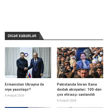
DIGƏR XƏBƏRLƏR
Ermənistan Ukrayna ilə
Pakistanda İmran Xana
niyə yaxınlaşır?
dəstək aksiyaları: 100-dən
çox etirazçı saxlanıldı
6 Avqust 2026
6 Avqust 2026