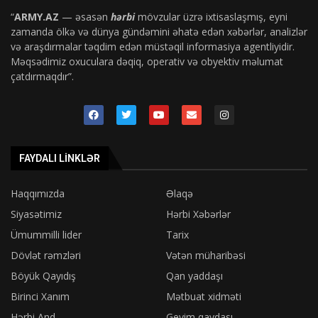
“
ARMY.AZ
— əsasən
hərbi
mövzular üzrə ixtisaslaşmış, eyni
zamanda ölkə və dünya gündəmini əhatə edən xəbərlər, analizlər
və araşdırmalar təqdim edən müstəqil informasiya agentliyidir.
Məqsədimiz oxuculara dəqiq, operativ və obyektiv məlumat
çatdırmaqdır”.
FAYDALI LINKLƏR
Haqqımızda
Əlaqə
Siyasətimiz
Hərbi Xəbərlər
Ümummilli lider
Tarix
Dövlət rəmzləri
Vətən müharibəsi
Böyük Qayıdış
Qan yaddaşı
Birinci Xanım
Mətbuat xidməti
Hərbi And
Geyim qaydası