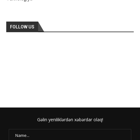
FOLLOW US
Gəlin yeniliklərdən xəbərdar olaq!