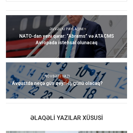
ƏVVƏLKI PAYLAŞIM
NATO-dan yeni qərar: “Abrams” və ATACMS
Avropada istehsal olunacaq
NÖVBƏTI YAZI
Avqustda neçə gün qeyri-iş günü olacaq?
ƏLAQƏLI YAZILAR XÜSUSI