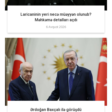
Laricaninin yeri necə müəyyən olunub?
Məhkəmə detalları açdı
6 Avqust 2026
Ərdoğan Baxçalı ilə görüşdü