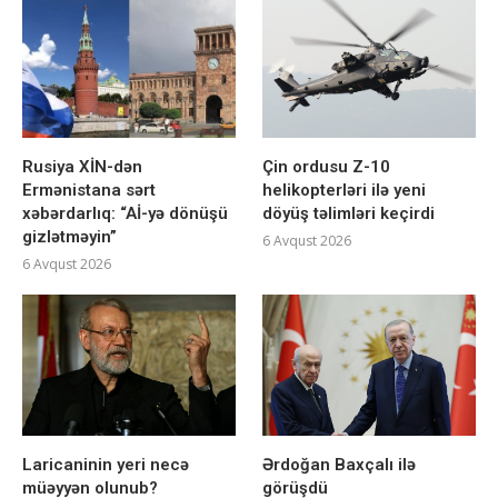
Rusiya XİN-dən
Çin ordusu Z-10
Ermənistana sərt
helikopterləri ilə yeni
xəbərdarlıq: “Aİ-yə dönüşü
döyüş təlimləri keçirdi
gizlətməyin”
6 Avqust 2026
6 Avqust 2026
Laricaninin yeri necə
Ərdoğan Baxçalı ilə
müəyyən olunub?
görüşdü