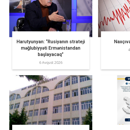
Harutyunyan: “Rusiyanın strateji
Naxçıva
məğlubiyyəti Ermənistandan
4
başlayacaq”
6 Avqust 2026