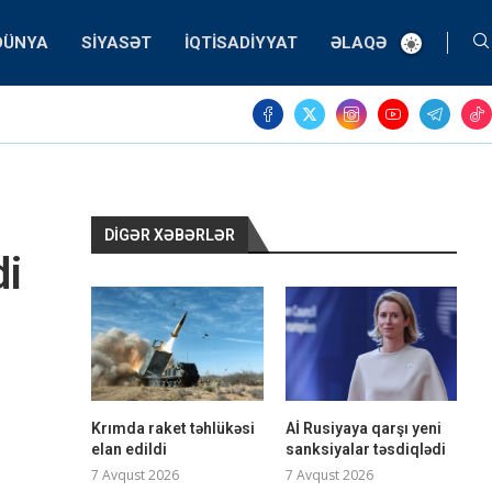
DÜNYA
SIYASƏT
İQTISADIYYAT
ƏLAQƏ
DIGƏR XƏBƏRLƏR
di
Krımda raket təhlükəsi
Aİ Rusiyaya qarşı yeni
elan edildi
sanksiyalar təsdiqlədi
7 Avqust 2026
7 Avqust 2026