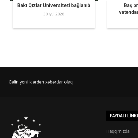
Bakı Qızlar Universiteti bağlanıb
Baş p
vətəndaş
30 İyul 2026
Gəlin yeniliklərdən xəbərdar olaq!
FAYDALI LINK
Haqqımızda