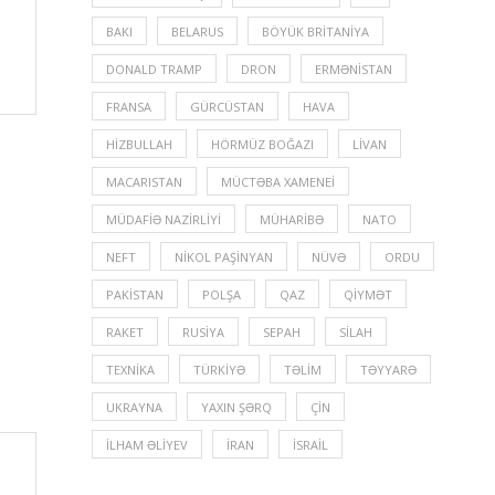
BAKI
BELARUS
BÖYÜK BRITANIYA
DONALD TRAMP
DRON
ERMƏNISTAN
FRANSA
GÜRCÜSTAN
HAVA
HIZBULLAH
HÖRMÜZ BOĞAZI
LIVAN
MACARISTAN
MÜCTƏBA XAMENEI
MÜDAFIƏ NAZIRLIYI
MÜHARIBƏ
NATO
NEFT
NIKOL PAŞINYAN
NÜVƏ
ORDU
PAKISTAN
POLŞA
QAZ
QIYMƏT
RAKET
RUSIYA
SEPAH
SILAH
TEXNIKA
TÜRKIYƏ
TƏLIM
TƏYYARƏ
UKRAYNA
YAXIN ŞƏRQ
ÇIN
İLHAM ƏLIYEV
İRAN
İSRAIL