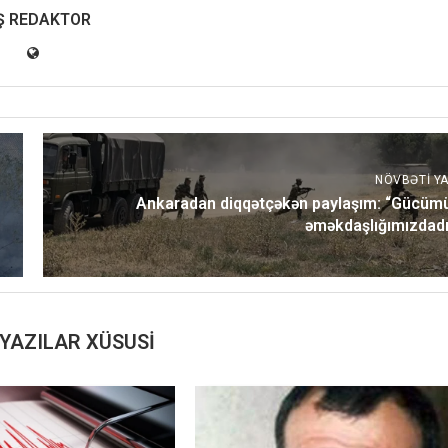
Ş REDAKTOR
NÖVBƏTI YA
Ankaradan diqqətçəkən paylaşım: “Gücüm
əməkdaşlığımızdadı
YAZILAR XÜSUSI