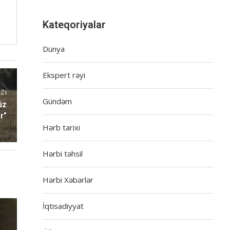
Kateqoriyalar
Dünya
Ekspert rəyi
ZI
Gündəm
üz
r”
Hərb tarixi
Hərbi təhsil
Hərbi Xəbərlər
İqtisadiyyat