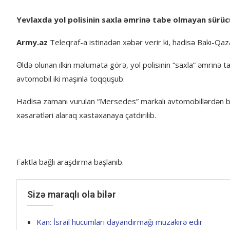
Yevlaxda yol polisinin saxla əmrinə tabe olmayan sürüc
Army.az
Teleqraf-a istinadən xəbər verir ki, hadisə Bakı-Qa
Əldə olunan ilkin məlumata görə, yol polisinin “saxla” əmrinə
avtomobil iki maşınla toqquşub.
Hadisə zamanı vurulan “Mersedes” markalı avtomobillərdən bir
xəsarətləri alaraq xəstəxanaya çatdırılıb.
Faktla bağlı araşdırma başlanıb.
Sizə maraqlı ola bilər
Kan: İsrail hücumları dayandırmağı müzakirə edir