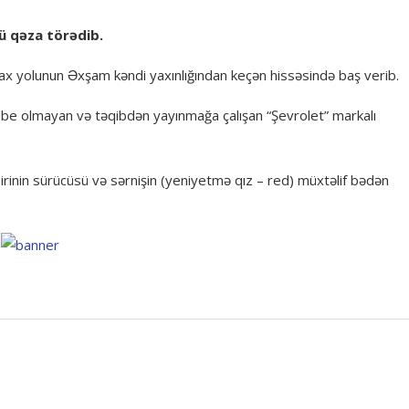
ü qəza törədib.
zax yolunun Əxşam kəndi yaxınlığından keçən hissəsində baş verib.
 tabe olmayan və təqibdən yayınmağa çalışan “Şevrolet” markalı
inin sürücüsü və sərnişin (yeniyetmə qız – red) müxtəlif bədən