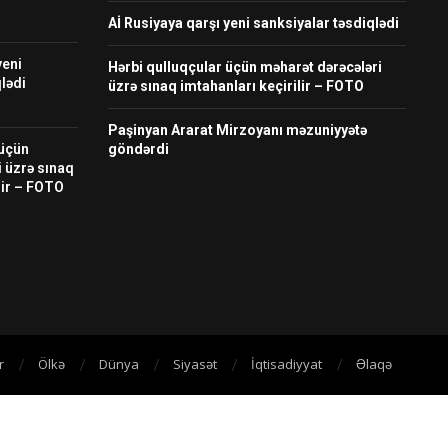
Aİ Rusiyaya qarşı yeni sanksiyalar təsdiqlədi
yeni
Hərbi qulluqçular üçün məharət dərəcələri
lədi
üzrə sınaq imtahanları keçirilir – FOTO
Paşinyan Ararat Mirzoyanı məzuniyyətə
 üçün
göndərdi
i üzrə sınaq
lir – FOTO
r
Ölkə
Dünya
Siyasət
İqtisadiyyat
Əlaqə