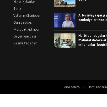
Hərbi Xəbərlər
Tarix
Vətən müharibəsi
Aİ Rusiyaya qarşı 
sanksiyalar təsdiq
Qan yaddaşı
Mətbuat xidməti
Hərbi qulluqçular
Geyim qaydası
məharət dərəcələr
Rəsmi Xəbərlər
imtahanları keçiri
Ana səhifə
Hərbi Xəbərlə