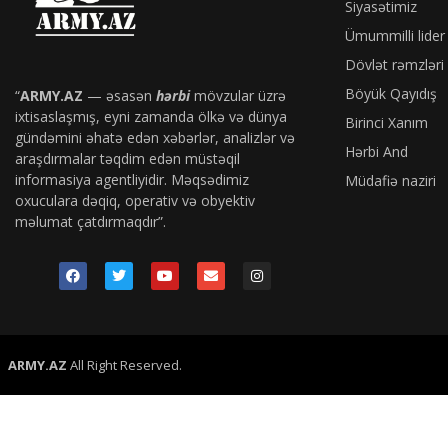
Siyasətimiz
Ümummilli lider
Dövlət rəmzləri
Böyük Qayıdış
“
ARMY.AZ
— əsasən
hərbi
mövzular üzrə
ixtisaslaşmış, eyni zamanda ölkə və dünya
Birinci Xanım
gündəmini əhatə edən xəbərlər, analizlər və
Hərbi And
araşdırmalar təqdim edən müstəqil
informasiya agentliyidir. Məqsədimiz
Müdafiə naziri
oxuculara dəqiq, operativ və obyektiv
məlumat çatdırmaqdır”.
ARMY.AZ
All Right Reserved.