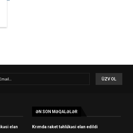
ƏN SON MƏQALƏLƏR
kəsi elan
Krımda raket təhlükəsi elan edildi