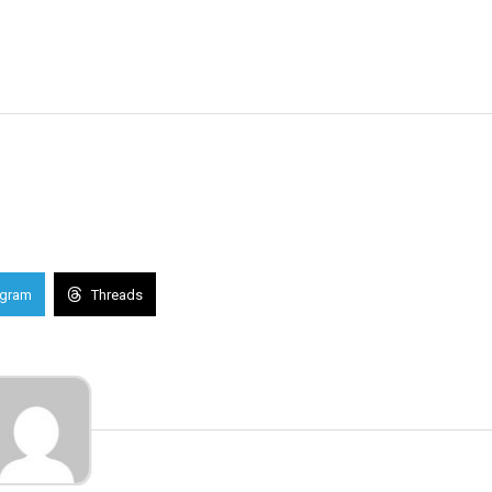
egram
Threads