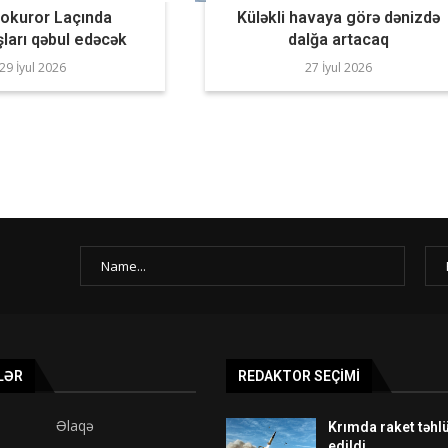
rokuror Laçında
Küləkli havaya görə dənizdə
ları qəbul edəcək
dalğa artacaq
29 İyul 2026
27 İyul 2026
LƏR
REDAKTOR SEÇIMI
Əlaqə
Krımda raket təhlü
edildi