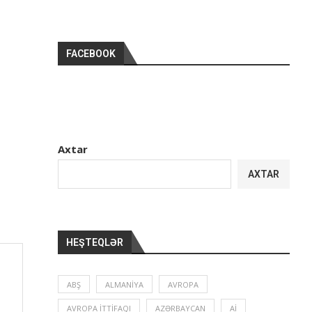
FACEBOOK
Axtar
AXTAR
HEŞTEQLƏR
ABŞ
ALMANIYA
AVROPA
AVROPA İTTIFAQI
AZƏRBAYCAN
Aİ