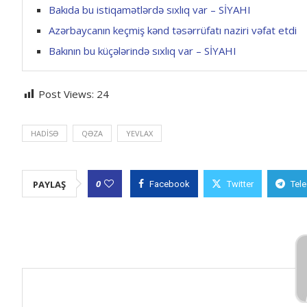
Bakıda bu istiqamətlərdə sıxlıq var – SİYAHI
Azərbaycanın keçmiş kənd təsərrüfatı naziri vəfat etdi
Bakının bu küçələrində sıxlıq var – SİYAHI
Post Views:
24
HADISƏ
QƏZA
YEVLAX
0
PAYLAŞ
Facebook
Twitter
Tel