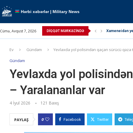
Hərbi xəbərlər | Military News
Cümə, Avqust 7, 2026
Xameneidən yen
DIQQƏT MƏRKƏZINDƏ
TRIPP layihəsi 
Paşinyan Putin
Paşinyan: “ABŞ 
Pəhləvi çağırış
Ərdoğan atəşkə
Kallas: “Atəşk
Kremldə qızğın
Müctəba Xamen
Ev
Gündəm
Yevlaxda yol polisindən qaçan sürücü qəza t
Gündəm
Yevlaxda yol polisindən
– Yaralananlar var
4 İyul 2026
121
Baxış
0
PAYLAŞ
Facebook
Twitter
Tele