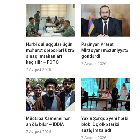
Hərbi qulluqçular üçün
Paşinyan Ararat
məharət dərəcələri üzrə
Mirzoyanı məzuniyyətə
sınaq imtahanları
göndərdi
keçirilir – FOTO
7 Avqust 2026
7 Avqust 2026
Müctəba Xamenei hər
Yaxın Şərqdə yeni hərbi
an ölə bilər – İDDİA
blok: Üç ölkə tarixi
saziş imzaladı
7 Avqust 2026
7 Avqust 2026