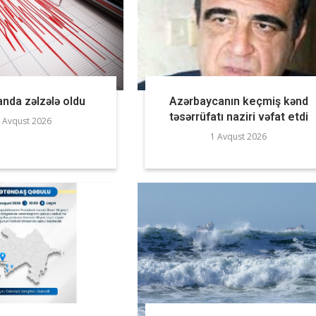
nda zəlzələ oldu
Azərbaycanın keçmiş kənd
təsərrüfatı naziri vəfat etdi
 Avqust 2026
1 Avqust 2026