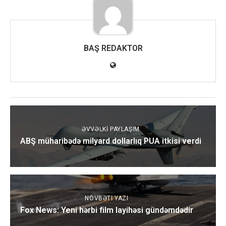
BAŞ REDAKTOR
ƏVVƏLKI PAYLAŞIM
ABŞ müharibədə milyard dollarlıq PUA itkisi verdi
NÖVBƏTI YAZI
Fox News: Yeni hərbi film layihəsi gündəmdədir