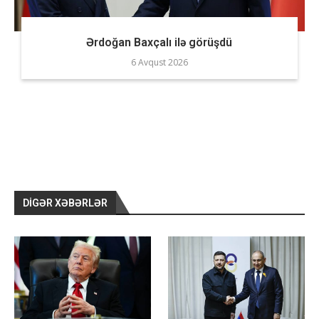
Ərdoğan Baxçalı ilə görüşdü
6 Avqust 2026
DIGƏR XƏBƏRLƏR