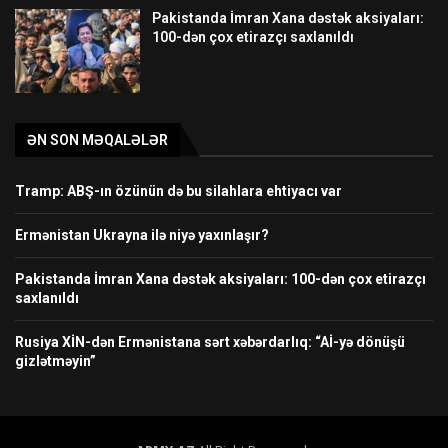
Pakistanda İmran Xana dəstək aksiyaları:
100-dən çox etirazçı saxlanıldı
ƏN SON MƏQALƏLƏR
Tramp: ABŞ-ın özünün də bu silahlara ehtiyacı var
Ermənistan Ukrayna ilə niyə yaxınlaşır?
Pakistanda İmran Xana dəstək aksiyaları: 100-dən çox etirazçı
saxlanıldı
Rusiya XİN-dən Ermənistana sərt xəbərdarlıq: “Aİ-yə dönüşü
gizlətməyin”