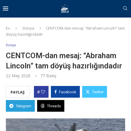
Ev
Dünya
CENTCOM-dan mesaj: “Abraham Lincoln” tam
döyüş hazırlığındadır
Dünya
CENTCOM-dan mesaj: “Abraham
Lincoln” tam döyüş hazırlığındadır
22 May 2026
77
Baxış
0
PAYLAŞ
Facebook
Twitter
Telegram
Threads