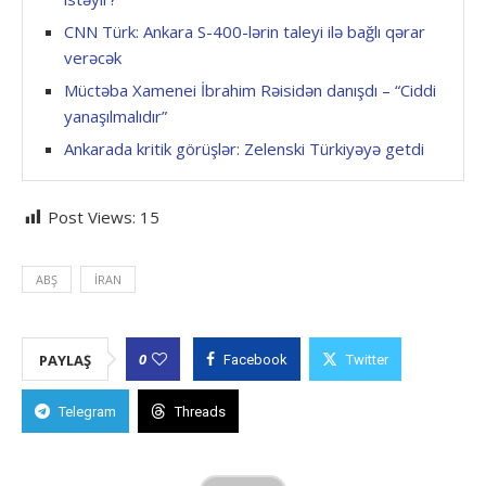
CNN Türk: Ankara S-400-lərin taleyi ilə bağlı qərar
verəcək
Müctəba Xamenei İbrahim Rəisidən danışdı – “Ciddi
yanaşılmalıdır”
Ankarada kritik görüşlər: Zelenski Türkiyəyə getdi
Post Views:
15
ABŞ
İRAN
0
PAYLAŞ
Facebook
Twitter
Telegram
Threads