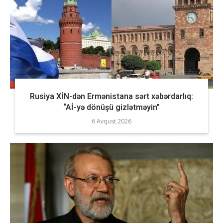
Rusiya XİN-dən Ermənistana sərt xəbərdarlıq:
“Aİ-yə dönüşü gizlətməyin”
6 Avqust 2026