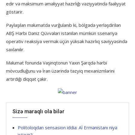
edir və maksimum əməliyyat hazırlığı vəziyyətində fəaliyyət
göstərir.
Paylaşılan məlumatda vurğulanıb ki, bölgədə yerləşdirilən
ABŞ Hərbi Dəniz Qüvvələri istənilən mümkün ssenariyə
operativ reaksiya vermək üçün yüksək hazırlıq səviyyəsində
saxlanılır.
Məlumat fonunda Vaşinqtonun Yaxın Şərqdə hərbi
mövcudluğunu və İran üzərində təzyiq mexanizmlərini
artırdığı diqqət çəkir.
Sizə maraqlı ola bilər
Politoloqdan sensasion iddia: Aİ Ermənistanı niyə
istəyir?