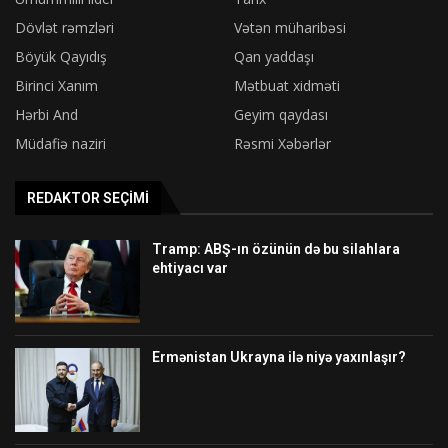
Dövlət rəmzləri
Vətən müharibəsi
Böyük Qayıdış
Qan yaddaşı
Birinci Xanım
Mətbuat xidməti
Hərbi And
Geyim qaydası
Müdafiə naziri
Rəsmi Xəbərlər
REDAKTOR SEÇIMI
Tramp: ABŞ-ın özünün də bu silahlara
ehtiyacı var
Ermənistan Ukrayna ilə niyə yaxınlaşır?