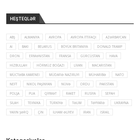
HEŞTEQLƏR
ABŞ
ALMANIYA
AVROPA
AVROPA İTTIFAQI
AZƏRBAYCAN
Aİ
BAKI
BELARUS
BÖYÜK BRITANIYA
DONALD TRAMP
DRON
ERMƏNISTAN
FRANSA
GÜRCÜSTAN
HAVA
HIZBULLAH
HÖRMÜZ BOĞAZI
LIVAN
MACARISTAN
MÜCTƏBA XAMENEI
MÜDAFIƏ NAZIRLIYI
MÜHARIBƏ
NATO
NEFT
NIKOL PAŞINYAN
NÜVƏ
ORDU
PAKISTAN
POLŞA
PUA
QIYMƏT
RAKET
RUSIYA
SEPAH
SILAH
TEXNIKA
TÜRKIYƏ
TƏLIM
TƏYYARƏ
UKRAYNA
YAXIN ŞƏRQ
ÇIN
İLHAM ƏLIYEV
İRAN
İSRAIL