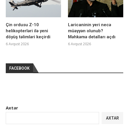
Çin ordusu Z-10
Laricaninin yeri necə
helikopterləri ilə yeni
müəyyən olunub?
döyüş təlimləri keçirdi
Məhkəmə detalları açdı
6 Avqust 2026
6 Avqust 2026
FACEBOOK
Axtar
AXTAR