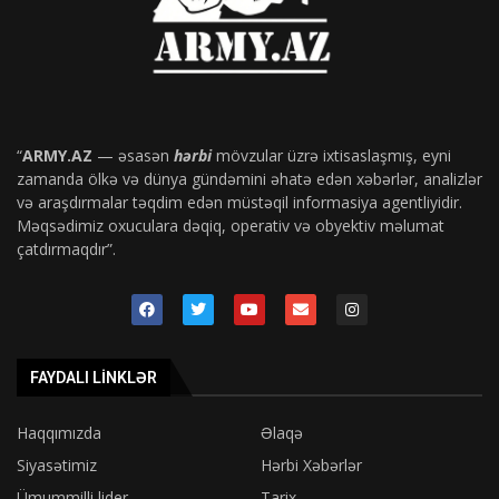
“
ARMY.AZ
— əsasən
hərbi
mövzular üzrə ixtisaslaşmış, eyni
zamanda ölkə və dünya gündəmini əhatə edən xəbərlər, analizlər
və araşdırmalar təqdim edən müstəqil informasiya agentliyidir.
Məqsədimiz oxuculara dəqiq, operativ və obyektiv məlumat
çatdırmaqdır”.
FAYDALI LINKLƏR
Haqqımızda
Əlaqə
Siyasətimiz
Hərbi Xəbərlər
Ümummilli lider
Tarix