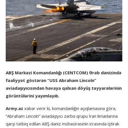
ABŞ Mərkəzi Komandanlığı (CENTCOM) Ərəb dənizində
fəaliyyət göstərən “USS Abraham Lincoln”
aviadaşıyıcısından havaya qalxan döyüş təyyarələrinin
görüntülərini yayımlayıb.
Army.az
xəbər verir ki, komandanlığın açıqlamasına görə,
“Abraham Lincoln” aviadaşıyıcı zərbə qrupu İran limanlarına
qarşı tətbiq edilən ABŞ dəniz mühasirəsinin icrasında iştirak