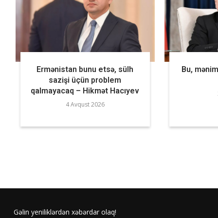
Ermənistan bunu etsə, sülh
Bu, mənim 
sazişi üçün problem
qalmayacaq – Hikmət Hacıyev
4 Avqust 2026
Gəlin yeniliklərdən xəbərdar olaq!