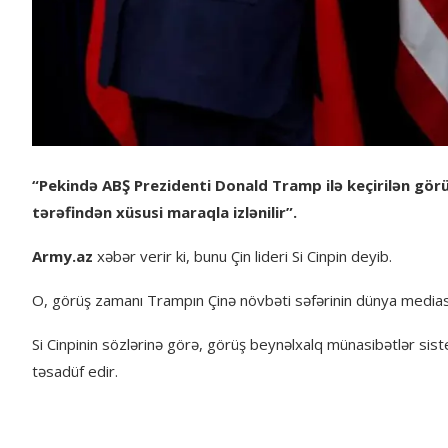
“Pekində ABŞ Prezidenti Donald Tramp ilə keçirilən gör
tərəfindən xüsusi maraqla izlənilir”.
Army.az
xəbər verir ki, bunu Çin lideri Si Cinpin deyib.
O, görüş zamanı Trampın Çinə növbəti səfərinin dünya mediası
Si Cinpinin sözlərinə görə, görüş beynəlxalq münasibətlər siste
təsadüf edir.