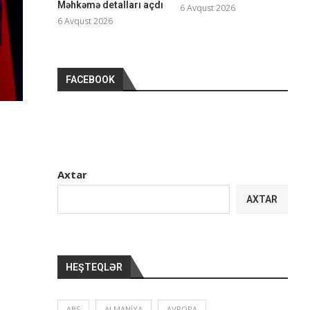
Məhkəmə detalları açdı
6 Avqust 2026
6 Avqust 2026
FACEBOOK
Axtar
AXTAR
HEŞTEQLƏR
ABŞ
ALMANIYA
AVROPA