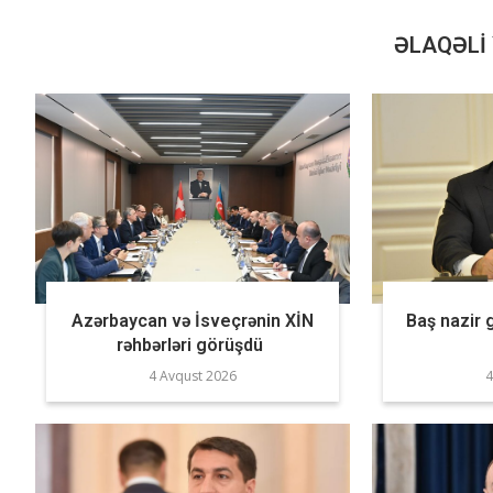
ƏLAQƏLI 
Azərbaycan və İsveçrənin XİN
Baş nazir 
rəhbərləri görüşdü
4 Avqust 2026
4