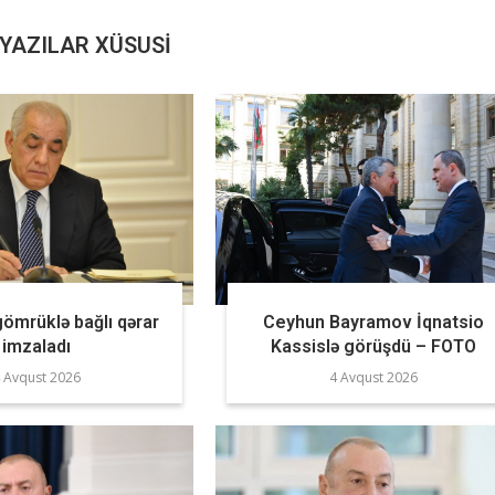
YAZILAR XÜSUSI
gömrüklə bağlı qərar
Ceyhun Bayramov İqnatsio
imzaladı
Kassislə görüşdü – FOTO
 Avqust 2026
4 Avqust 2026