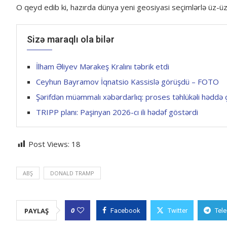
O qeyd edib ki, hazırda dünya yeni geosiyasi seçimlərlə üz
Sizə maraqlı ola bilər
İlham Əliyev Mərakeş Kralını təbrik etdi
Ceyhun Bayramov İqnatsio Kassislə görüşdü – FOTO
Şərifdən müəmmalı xəbərdarlıq: proses təhlükəli həddə 
TRIPP planı: Paşinyan 2026-cı ili hədəf göstərdi
Post Views:
18
ABŞ
DONALD TRAMP
0
PAYLAŞ
Facebook
Twitter
Tel