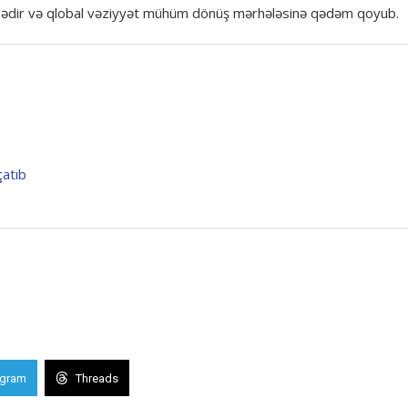
-üzədir və qlobal vəziyyət mühüm dönüş mərhələsinə qədəm qoyub.
çatıb
egram
Threads