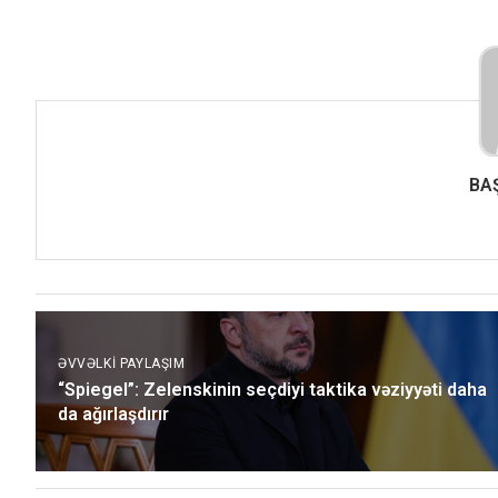
BA
ƏVVƏLKI PAYLAŞIM
“Spiegel”: Zelenskinin seçdiyi taktika vəziyyəti daha
da ağırlaşdırır