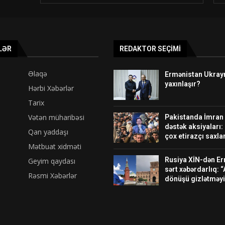
LƏR
REDAKTOR SEÇIMI
Əlaqə
Ermənistan Ukrayna
yaxınlaşır?
Hərbi Xəbərlər
Tarix
Vətən müharibəsi
Pakistanda İmran
dəstək aksiyaları:
Qan yaddaşı
çox etirazçı saxlan
Mətbuat xidməti
Rusiya XİN-dən E
Geyim qaydası
sərt xəbərdarlıq: “
Rəsmi Xəbərlər
dönüşü gizlətməyi