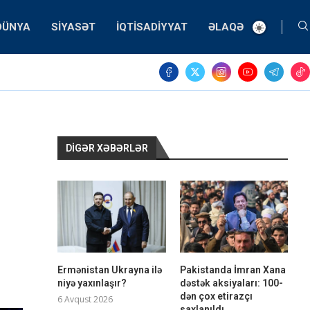
DÜNYA
SIYASƏT
İQTISADIYYAT
ƏLAQƏ
DIGƏR XƏBƏRLƏR
Ermənistan Ukrayna ilə
Pakistanda İmran Xana
niyə yaxınlaşır?
dəstək aksiyaları: 100-
dən çox etirazçı
6 Avqust 2026
saxlanıldı