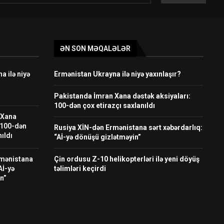
ƏN SON MƏQALƏLƏR
 ilə niyə
Ermənistan Ukrayna ilə niyə yaxınlaşır?
Pakistanda İmran Xana dəstək aksiyaları:
100-dən çox etirazçı saxlanıldı
 Xana
 100-dən
Rusiya XİN-dən Ermənistana sərt xəbərdarlıq:
ıldı
“Aİ-yə dönüşü gizlətməyin”
rmənistana
Çin ordusu Z-10 helikopterləri ilə yeni döyüş
Aİ-yə
təlimləri keçirdi
n”