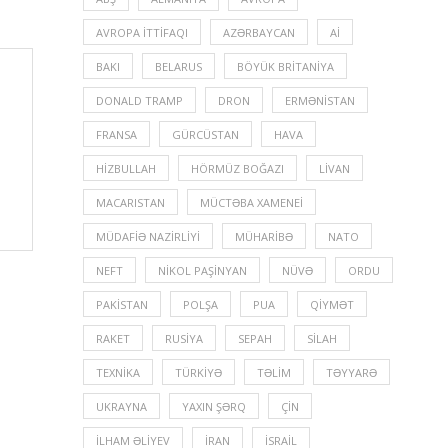
AVROPA İTTIFAQI
AZƏRBAYCAN
Aİ
BAKI
BELARUS
BÖYÜK BRITANIYA
DONALD TRAMP
DRON
ERMƏNISTAN
FRANSA
GÜRCÜSTAN
HAVA
HIZBULLAH
HÖRMÜZ BOĞAZI
LIVAN
MACARISTAN
MÜCTƏBA XAMENEI
MÜDAFIƏ NAZIRLIYI
MÜHARIBƏ
NATO
NEFT
NIKOL PAŞINYAN
NÜVƏ
ORDU
PAKISTAN
POLŞA
PUA
QIYMƏT
RAKET
RUSIYA
SEPAH
SILAH
TEXNIKA
TÜRKIYƏ
TƏLIM
TƏYYARƏ
UKRAYNA
YAXIN ŞƏRQ
ÇIN
İLHAM ƏLIYEV
İRAN
İSRAIL