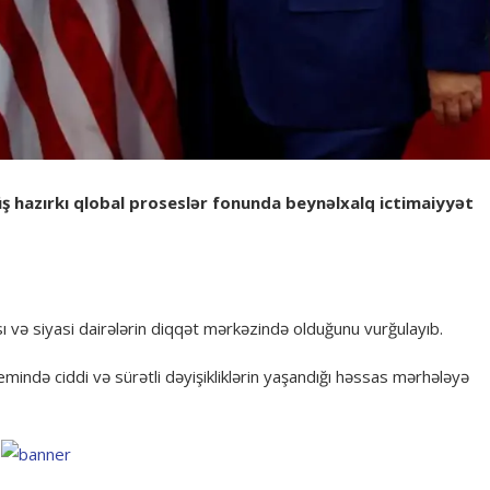
üş hazırkı qlobal proseslər fonunda beynəlxalq ictimaiyyət
 və siyasi dairələrin diqqət mərkəzində olduğunu vurğulayıb.
mində ciddi və sürətli dəyişikliklərin yaşandığı həssas mərhələyə