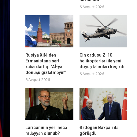
6 Avqust 2026
Rusiya XİN-dən
Çin ordusu Z-10
Ermənistana sərt
helikopterləri ilə yeni
xəbərdarlıq: “Aİ-yə
döyüş təlimləri keçirdi
dönüşü gizlətməyin”
6 Avqust 2026
6 Avqust 2026
Laricaninin yeri necə
Ərdoğan Baxçalı ilə
müəyyən olunub?
görüşdü