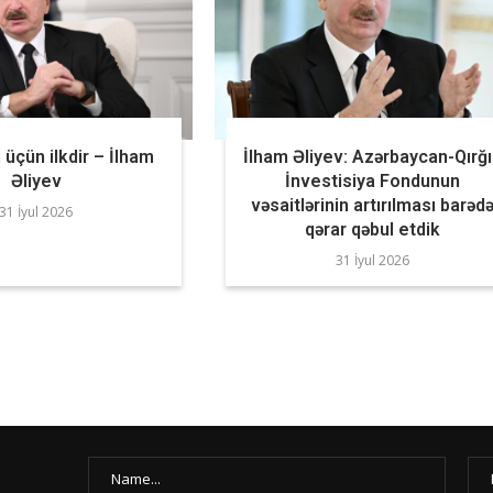
üçün ilkdir – İlham
İlham Əliyev: Azərbaycan-Qırğ
Əliyev
İnvestisiya Fondunun
vəsaitlərinin artırılması barəd
31 İyul 2026
qərar qəbul etdik
31 İyul 2026