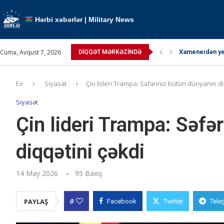
Hərbi xəbərlər | Military News
Cümə, Avqust 7, 2026
Xameneidən yen
DIQQƏT MƏRKƏZINDƏ
TRIPP layihəsi 
Paşinyan Putin
Paşinyan: “ABŞ 
Pəhləvi çağırış
Ərdoğan atəşkə
Kallas: “Atəşk
Kremldə qızğın
Müctəba Xamen
Ev
Siyasət
Çin lideri Trampa: Səfəriniz bütün dünyanın di
Siyasət
Çin lideri Trampa: Səfə
diqqətini çəkdi
14 May 2026
95
Baxış
0
PAYLAŞ
Facebook
Twitter
Tele