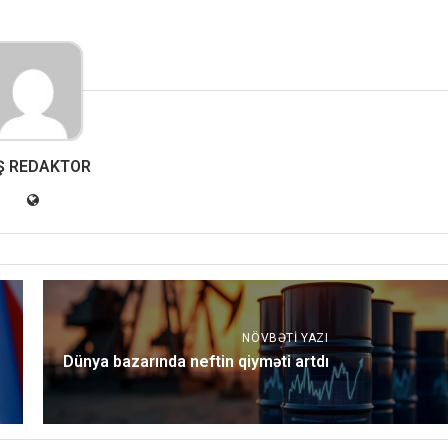
Ş REDAKTOR
NÖVBƏTI YAZI
Dünya bazarında neftin qiyməti artdı