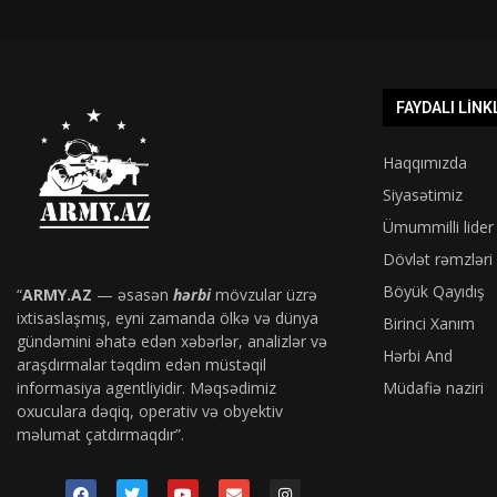
FAYDALI LINK
Haqqımızda
Siyasətimiz
Ümummilli lider
Dövlət rəmzləri
Böyük Qayıdış
“
ARMY.AZ
— əsasən
hərbi
mövzular üzrə
ixtisaslaşmış, eyni zamanda ölkə və dünya
Birinci Xanım
gündəmini əhatə edən xəbərlər, analizlər və
Hərbi And
araşdırmalar təqdim edən müstəqil
informasiya agentliyidir. Məqsədimiz
Müdafiə naziri
oxuculara dəqiq, operativ və obyektiv
məlumat çatdırmaqdır”.