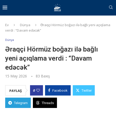
Ev
Dünya
Əraqçi Hörmüz boğazı ilə bağlı yeni açıqlama
verdi : “Davam edəcək”
Dünya
Əraqçi Hörmüz boğazı ilə bağlı
yeni açıqlama verdi : “Davam
edəcək”
15 May 2026
83
Baxış
0
PAYLAŞ
Facebook
Twitter
Telegram
Threads