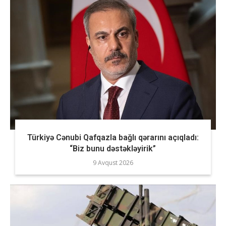
Türkiyə Cənubi Qafqazla bağlı qərarını açıqladı:
“Biz bunu dəstəkləyirik”
9 Avqust 2026