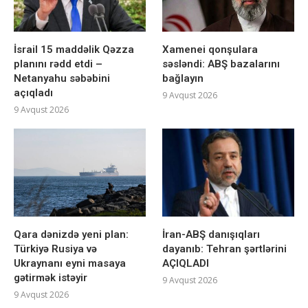
İsrail 15 maddəlik Qəzza
Xamenei qonşulara
planını rədd etdi –
səsləndi: ABŞ bazalarını
Netanyahu səbəbini
bağlayın
açıqladı
9 Avqust 2026
9 Avqust 2026
Qara dənizdə yeni plan:
İran-ABŞ danışıqları
Türkiyə Rusiya və
dayanıb: Tehran şərtlərini
Ukraynanı eyni masaya
AÇIQLADI
gətirmək istəyir
9 Avqust 2026
9 Avqust 2026