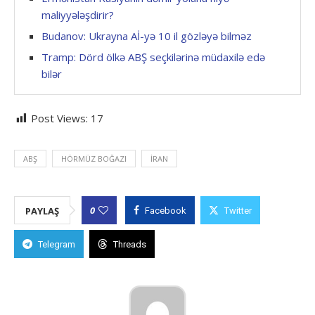
maliyyələşdirir?
Budanov: Ukrayna Aİ-yə 10 il gözləyə bilməz
Tramp: Dörd ölkə ABŞ seçkilərinə müdaxilə edə
bilər
Post Views:
17
ABŞ
HÖRMÜZ BOĞAZI
İRAN
0
PAYLAŞ
Facebook
Twitter
Telegram
Threads