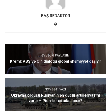
BAŞ REDAKTOR
ƏVVƏLKI PAYLAŞIM
Kreml: ABŞ və Çin dialoqu qlobal əhəmiyyət daşıyır
NÖVBƏTI YAZI
Ukrayna ordusu Rusiyanın ən güclü artilleriyasını
vurur – Pion-lar sıradan çıxır?