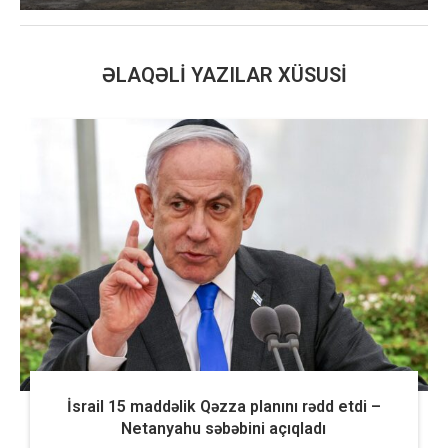
ƏLAQƏLI YAZILAR XÜSUSI
İsrail 15 maddəlik Qəzza planını rədd etdi –
Netanyahu səbəbini açıqladı