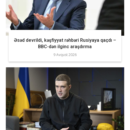
Əsəd devrildi, kəşfiyyat rəhbəri Rusiyaya qaçdı –
BBC-dən ilginc araşdırma
9 Avqust 2026