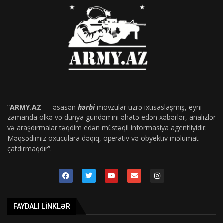
“
ARMY.AZ
— əsasən
hərbi
mövzular üzrə ixtisaslaşmış, eyni
zamanda ölkə və dünya gündəmini əhatə edən xəbərlər, analizlər
və araşdırmalar təqdim edən müstəqil informasiya agentliyidir.
Məqsədimiz oxuculara dəqiq, operativ və obyektiv məlumat
çatdırmaqdır”.
FAYDALI LINKLƏR