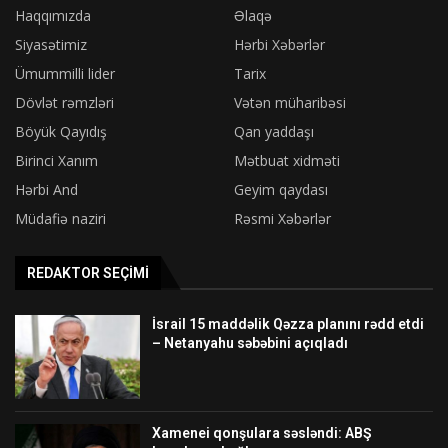
Haqqımızda
Əlaqə
Siyasətimiz
Hərbi Xəbərlər
Ümummilli lider
Tarix
Dövlət rəmzləri
Vətən müharibəsi
Böyük Qayıdış
Qan yaddaşı
Birinci Xanım
Mətbuat xidməti
Hərbi And
Geyim qaydası
Müdafiə naziri
Rəsmi Xəbərlər
REDAKTOR SEÇIMI
İsrail 15 maddəlik Qəzza planını rədd etdi
– Netanyahu səbəbini açıqladı
Xamenei qonşulara səsləndi: ABŞ