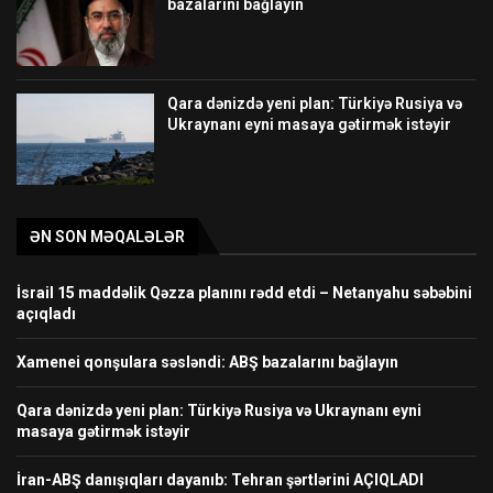
bazalarını bağlayın
Qara dənizdə yeni plan: Türkiyə Rusiya və
Ukraynanı eyni masaya gətirmək istəyir
ƏN SON MƏQALƏLƏR
İsrail 15 maddəlik Qəzza planını rədd etdi – Netanyahu səbəbini
açıqladı
Xamenei qonşulara səsləndi: ABŞ bazalarını bağlayın
Qara dənizdə yeni plan: Türkiyə Rusiya və Ukraynanı eyni
masaya gətirmək istəyir
İran-ABŞ danışıqları dayanıb: Tehran şərtlərini AÇIQLADI