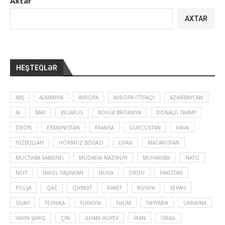
Axtar
AXTAR
HEŞTEQLƏR
ABŞ
ALMANIYA
AVROPA
AVROPA İTTIFAQI
AZƏRBAYCAN
Aİ
BAKI
BELARUS
BÖYÜK BRITANIYA
DONALD TRAMP
DRON
ERMƏNISTAN
FRANSA
GÜRCÜSTAN
HAVA
HIZBULLAH
HÖRMÜZ BOĞAZI
LIVAN
MACARISTAN
MÜCTƏBA XAMENEI
MÜDAFIƏ NAZIRLIYI
MÜHARIBƏ
NATO
NEFT
NIKOL PAŞINYAN
NÜVƏ
ORDU
PAKISTAN
POLŞA
QAZ
QIYMƏT
RAKET
RUSIYA
SEPAH
SILAH
TEXNIKA
TÜRKIYƏ
TƏLIM
TƏYYARƏ
UKRAYNA
YAXIN ŞƏRQ
ÇIN
İLHAM ƏLIYEV
İRAN
İSRAIL