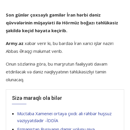
Son günlər çoxsaylı gəmilər İran hərbi dəniz
qüvvələrinin müşayiəti ilə Hörmüz boğazı təhlükəsiz
şəkildə keçid həyata keçirib.
Army.az
xəbər verir ki, bu bardəə İran xarici işlər naziri
Abbas Əraqçi məlumat verib.
Onun sözlərinə görə, bu marşrutun fəaliyyəti davam
etdiriləcək və dəniz nəqliyyatının təhlükəsizliyi təmin
olunacaq.
Sizə maraqlı ola bilər
Müctəba Xamenei ortaya çıxdı: ali rəhbər huşsuz
vəziyyətdədir -İDDİA
Ermənistan Rusiyanın dəmir yolunu niyə