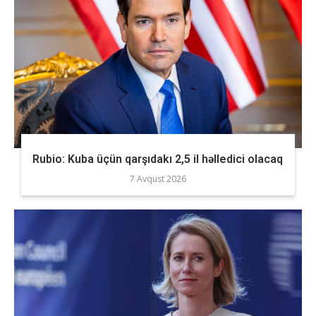
Rubio: Kuba üçün qarşıdakı 2,5 il həlledici olacaq
7 Avqust 2026