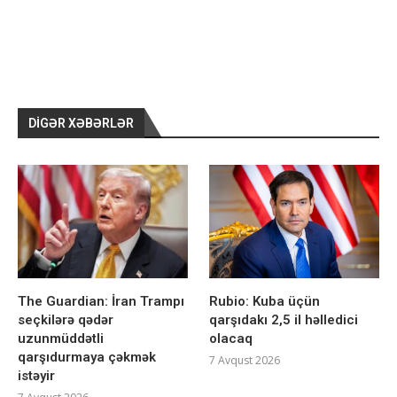
DIGƏR XƏBƏRLƏR
The Guardian: İran Trampı
Rubio: Kuba üçün
seçkilərə qədər
qarşıdakı 2,5 il həlledici
uzunmüddətli
olacaq
qarşıdurmaya çəkmək
7 Avqust 2026
istəyir