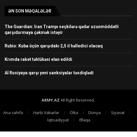
ƏN SON MƏQALƏLƏR
The Guardian: İran Trampı seçkilərə qədər uzunmüddətli
qarşıdurmaya çəkmək istəyir
Rubio: Kuba üçün qarşıdakı 2,5 il həlledici olacaq
Krımda raket təhlükəsi elan edildi
Aİ Rusiyaya qarşı yeni sanksiyalar təsdiqlədi
ARMY.AZ
All Right Reserved.
Ana səhifə
Hərbi Xəbərlər
Ölkə
Dünya
Siyasət
İqtisadiyyat
Əlaqə