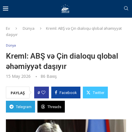
Ev
Dünya
Kreml: ABŞ və Çin dialoqu qlobal əhəmiyyət
daşıyır
Dünya
Kreml: ABŞ və Çin dialoqu qlobal
əhəmiyyət daşıyır
15 May 2026
86
Baxış
0
PAYLAŞ
Facebook
Twitter
Telegram
Threads