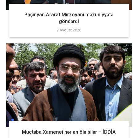
Paşinyan Ararat Mirzoyanı məzuniyyətə
göndərdi
7 Avqust 2026
Müctəba Xamenei hər an ölə bilər – İDDİA