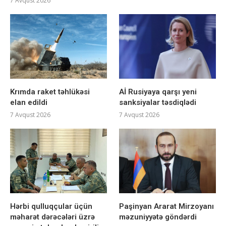
7 Avqust 2026
Krımda raket təhlükəsi
Aİ Rusiyaya qarşı yeni
elan edildi
sanksiyalar təsdiqlədi
7 Avqust 2026
7 Avqust 2026
Hərbi qulluqçular üçün
Paşinyan Ararat Mirzoyanı
məharət dərəcələri üzrə
məzuniyyətə göndərdi