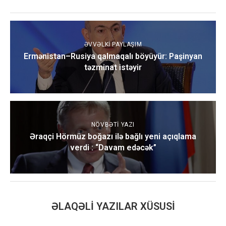
ƏVVƏLKI PAYLAŞIM
Ermənistan–Rusiya qalmaqalı böyüyür: Paşinyan
təzminat istəyir
NÖVBƏTI YAZI
Əraqçi Hörmüz boğazı ilə bağlı yeni açıqlama
verdi : “Davam edəcək”
ƏLAQƏLI YAZILAR XÜSUSI