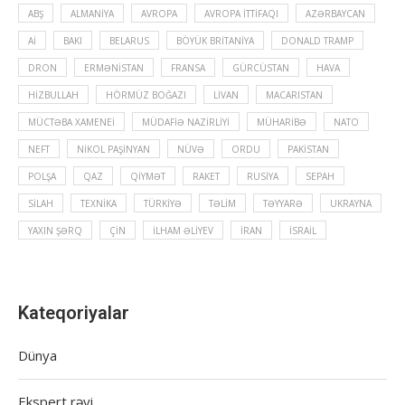
ABŞ
ALMANIYA
AVROPA
AVROPA İTTIFAQI
AZƏRBAYCAN
Aİ
BAKI
BELARUS
BÖYÜK BRITANIYA
DONALD TRAMP
DRON
ERMƏNISTAN
FRANSA
GÜRCÜSTAN
HAVA
HIZBULLAH
HÖRMÜZ BOĞAZI
LIVAN
MACARISTAN
MÜCTƏBA XAMENEI
MÜDAFIƏ NAZIRLIYI
MÜHARIBƏ
NATO
NEFT
NIKOL PAŞINYAN
NÜVƏ
ORDU
PAKISTAN
POLŞA
QAZ
QIYMƏT
RAKET
RUSIYA
SEPAH
SILAH
TEXNIKA
TÜRKIYƏ
TƏLIM
TƏYYARƏ
UKRAYNA
YAXIN ŞƏRQ
ÇIN
İLHAM ƏLIYEV
İRAN
İSRAIL
Kateqoriyalar
Dünya
Ekspert rəyi