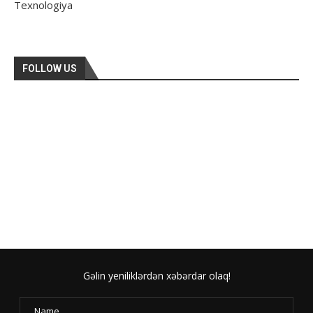
Texnologiya
FOLLOW US
Gəlin yeniliklərdən xəbərdar olaq!