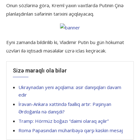
Onun sözlərinə görə, Kreml yaxın vaxtlarda Putinin Çinə
planlaşdırılan səfərinin tarixini açıqlayacaq.
Eyni zamanda bildirilib ki, Vladimir Putin bu gün hökumət
üzvləri ilə iqtisadi məsələlər üzrə iclas keçirəcək.
Sizə maraqlı ola bilər
Ukraynadan yeni açıqlama: əsir danışıqları davam
edir
İrəvan-Ankara xəttində fəallıq artır: Paşinyan
Ərdoğanla nə danışdı?
Tramp: Hörmüz boğazı “daimi olaraq açılır”
Roma Papasından müharibəyə qarşı kəskin mesaj