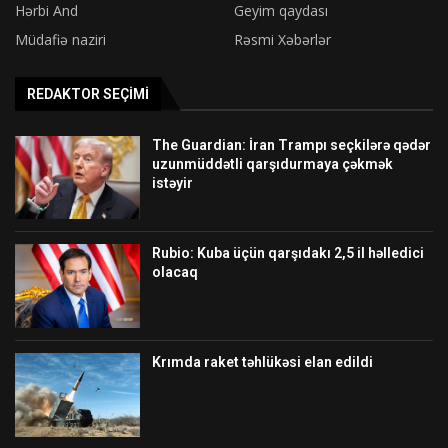
Hərbi And
Geyim qaydası
Müdafiə naziri
Rəsmi Xəbərlər
REDAKTOR SEÇIMI
The Guardian: İran Trampı seçkilərə qədər
uzunmüddətli qarşıdurmaya çəkmək
istəyir
Rubio: Kuba üçün qarşıdakı 2,5 il həlledici
olacaq
Krımda raket təhlükəsi elan edildi