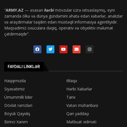
“
ARMY.AZ
— əsasən
hərbi
mövzular üzrə ixtisaslaşmış, eyni
zamanda ölkə və dünya gündəmini əhatə edən xəbərlər, analizlər
və araşdırmalar təqdim edən müstəqil informasiya agentliyidir.
Məqsədimiz oxuculara dəqiq, operativ və obyektiv məlumat
çatdırmaqdır”.
FAYDALI LINKLƏR
Haqqımızda
Əlaqə
Siyasətimiz
Hərbi Xəbərlər
Ümummilli lider
Tarix
Dövlət rəmzləri
Vətən müharibəsi
Böyük Qayıdış
Qan yaddaşı
Birinci Xanım
Mətbuat xidməti