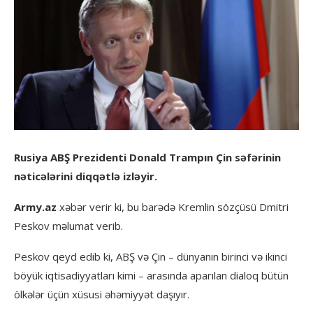
Rusiya ABŞ Prezidenti Donald Trampın Çin səfərinin
nəticələrini diqqətlə izləyir.
Army.az
xəbər verir ki, bu barədə Kremlin sözçüsü Dmitri
Peskov məlumat verib.
Peskov qeyd edib ki, ABŞ və Çin – dünyanın birinci və ikinci
böyük iqtisadiyyatları kimi – arasında aparılan dialoq bütün
ölkələr üçün xüsusi əhəmiyyət daşıyır.