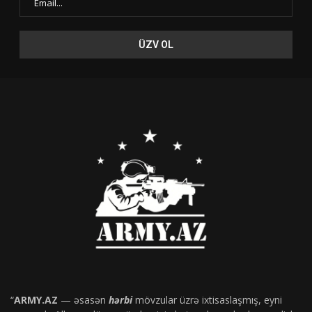
“
ARMY.AZ
— əsasən
hərbi
mövzular üzrə ixtisaslaşmış, eyni