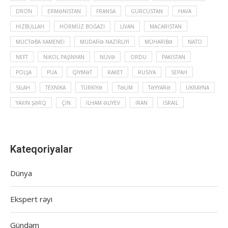
DRON
ERMƏNISTAN
FRANSA
GÜRCÜSTAN
HAVA
HIZBULLAH
HÖRMÜZ BOĞAZI
LIVAN
MACARISTAN
MÜCTƏBA XAMENEI
MÜDAFIƏ NAZIRLIYI
MÜHARIBƏ
NATO
NEFT
NIKOL PAŞINYAN
NÜVƏ
ORDU
PAKISTAN
POLŞA
PUA
QIYMƏT
RAKET
RUSIYA
SEPAH
SILAH
TEXNIKA
TÜRKIYƏ
TƏLIM
TƏYYARƏ
UKRAYNA
YAXIN ŞƏRQ
ÇIN
İLHAM ƏLIYEV
İRAN
İSRAIL
Kateqoriyalar
Dünya
Ekspert rəyi
Gündəm