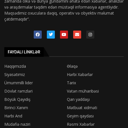
zamanda ölkə və dünya gündəmini əhatə edən xəbərlər, analizlər
və araşdırmalar təqdim edən müstəqil informasiya agentliyidir.
Məqsədimiz oxuculara dəqiq, operativ və obyektiv məlumat
çatdırmaqdır”.
FAYDALI LINKLƏR
Haqqımızda
Əlaqə
Siyasətimiz
Hərbi Xəbərlər
Ümummilli lider
Tarix
Dövlət rəmzləri
Vətən müharibəsi
Böyük Qayıdış
Qan yaddaşı
Birinci Xanım
Mətbuat xidməti
Hərbi And
Geyim qaydası
Müdafiə naziri
Rəsmi Xəbərlər