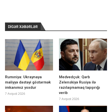
DIGƏR XƏBƏRLƏR
Rumıniya: Ukraynaya
Medvedçuk: Qərb
maliyyə dəstəyi göstərmək
Zelenskiyə Rusiya ilə
imkanımız yoxdur
razılaşmamaq tapşırığı
verib
7 Avqust 2026
7 Avqust 2026