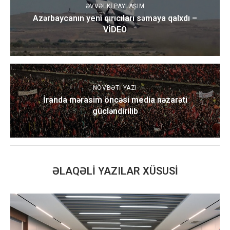
ƏVVƏLKI PAYLAŞIM
Azərbaycanın yeni qırıcıları səmaya qalxdı –
VİDEO
NÖVBƏTI YAZI
İranda mərasim öncəsi media nəzarəti
gücləndirilib
ƏLAQƏLI YAZILAR XÜSUSI