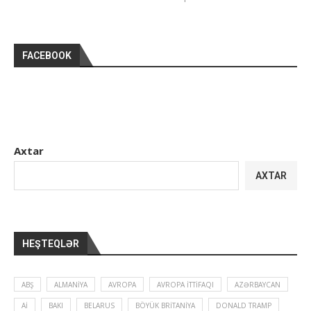
FACEBOOK
Axtar
AXTAR
HEŞTEQLƏR
ABŞ
ALMANIYA
AVROPA
AVROPA İTTIFAQI
AZƏRBAYCAN
Aİ
BAKI
BELARUS
BÖYÜK BRITANIYA
DONALD TRAMP