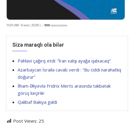
Sizə maraqlı ola bilər
Pəhləvi çağırış etdi: “İran xalqı ayağa qalxacaq”
Azərbaycan İsrailə cavab verdi : “Bu ciddi narahatlıq
doğurur”
İlham Əliyevlə Fridrix Merts arasında təkbətək
görüş keçirilir
Qalibaf Bakıya gəldi
Post Views:
25