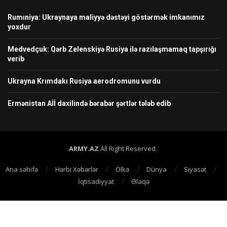
Rumıniya: Ukraynaya maliyyə dəstəyi göstərmək imkanımız
yoxdur
Medvedçuk: Qərb Zelenskiyə Rusiya ilə razılaşmamaq tapşırığı
verib
Ukrayna Krımdakı Rusiya aerodromunu vurdu
Ermənistan Aİİ daxilində bərabər şərtlər tələb edib
ARMY.AZ
All Right Reserved.
Ana səhifə
Hərbi Xəbərlər
Ölkə
Dünya
Siyasət
İqtisadiyyat
Əlaqə