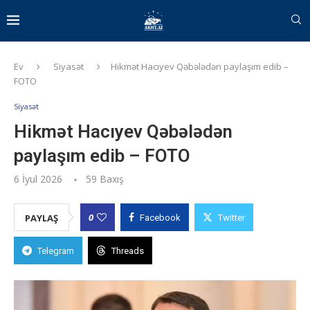
Ev
Siyasət
Hikmət Hacıyev Qəbələdən paylaşım edib –
FOTO
Siyasət
Hikmət Hacıyev Qəbələdən
paylaşım edib – FOTO
6 İyul 2026
59
Baxış
0
PAYLAŞ
Facebook
Twitter
Telegram
Threads