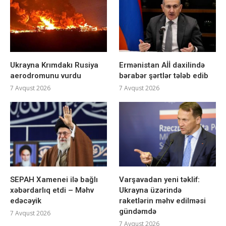
Ukrayna Krımdakı Rusiya
Ermənistan Aİİ daxilində
aerodromunu vurdu
bərabər şərtlər tələb edib
7 Avqust 2026
7 Avqust 2026
SEPAH Xamenei ilə bağlı
Varşavadan yeni təklif:
xəbərdarlıq etdi – Məhv
Ukrayna üzərində
edəcəyik
raketlərin məhv edilməsi
gündəmdə
7 Avqust 2026
7 Avqust 2026