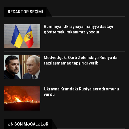
REDAKTOR SEÇIMI
Rumıniya: Ukraynaya maliyyə dəstəyi
göstərmək imkanımız yoxdur
Medvedçuk: Qərb Zelenskiyə Rusiya ilə
razılaşmamaq tapşırığı verib
Ukrayna Krımdakı Rusiya aerodromunu
vurdu
ƏN SON MƏQALƏLƏR