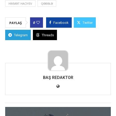
HIKMƏT HACIYEV
QƏBƏLƏ
0
PAYLAŞ
Facebook
Twitter
Telegram
Threads
BAŞ REDAKTOR