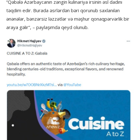
“Qəbələ Azərbaycanın zəngin kulinariya irsinin əsl dadını
təqdim edir. Burada əsrlərdən bəri qorunub saxlanılan
ənənələr, bənzərsiz ləzzətlər və məşhur qonaqpərvərlik bir
araya gəlir”, – paylaşımda qeyd olunub.