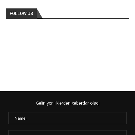
FOLLOW US
Gəlin yeniliklərdən xəbərdar olaq!