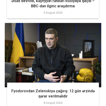
Əsəd devrildi, kəşfiyyat rəhbəri Rusiyaya qaçdı –
BBC-dən ilginc araşdırma
9 Avqust 2026
Fyodorovdan Zelenskiyə çağırış: 12 gün ərzində
qərar verilməlidir
8 Avqust 2026