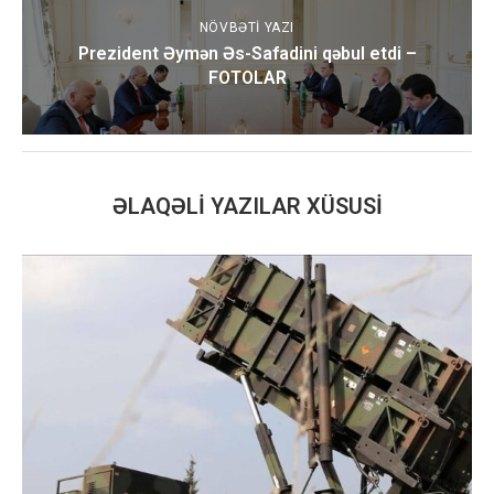
NÖVBƏTI YAZI
Prezident Əymən Əs-Safadini qəbul etdi –
FOTOLAR
ƏLAQƏLI YAZILAR XÜSUSI