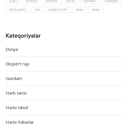
SILAH
TEXNIKA
TÜRKIYƏ
TƏLIM
TƏYYARƏ
UKRAYNA
YAXIN ŞƏRQ
ÇIN
İLHAM ƏLIYEV
İRAN
İSRAIL
Kateqoriyalar
Dünya
Ekspert rəyi
Gündəm
Hərb tarixi
Hərbi təhsil
Hərbi Xəbərlər