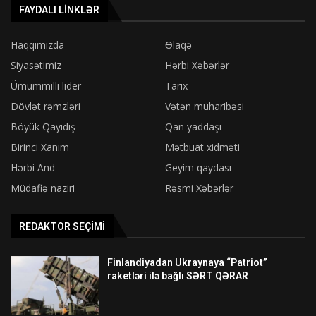
FAYDALI LINKLƏR
Haqqımızda
Əlaqə
Siyasətimiz
Hərbi Xəbərlər
Ümummilli lider
Tarix
Dövlət rəmzləri
Vətən müharibəsi
Böyük Qayıdış
Qan yaddaşı
Birinci Xanım
Mətbuat xidməti
Hərbi And
Geyim qaydası
Müdafiə naziri
Rəsmi Xəbərlər
REDAKTOR SEÇIMI
Finlandiyadan Ukraynaya “Patriot”
raketləri ilə bağlı SƏRT QƏRAR