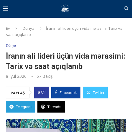
Ev
Dünya
İranın ali lideri üçün vida mərasimi: Tarix və
saat açıqlanıb
Dünya
İranın ali lideri üçün vida mərasimi:
Tarix və saat açıqlanıb
8 İyul 2026
67
Baxış
0
PAYLAŞ
Facebook
Twitter
Telegram
Threads