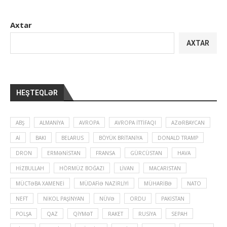
Axtar
AXTAR
HEŞTEQLƏR
ABŞ
ALMANIYA
AVROPA
AVROPA İTTIFAQI
AZƏRBAYCAN
Aİ
BAKI
BELARUS
BÖYÜK BRITANIYA
DONALD TRAMP
DRON
ERMƏNISTAN
FRANSA
GÜRCÜSTAN
HAVA
HIZBULLAH
HÖRMÜZ BOĞAZI
LIVAN
MACARISTAN
MÜCTƏBA XAMENEI
MÜDAFIƏ NAZIRLIYI
MÜHARIBƏ
NATO
NEFT
NIKOL PAŞINYAN
NÜVƏ
ORDU
PAKISTAN
POLŞA
QAZ
QIYMƏT
RAKET
RUSIYA
SEPAH