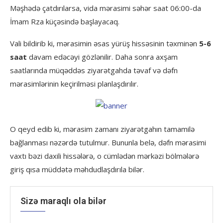
Məşhədə çatdırılarsa, vida mərasimi səhər saat 06:00-da
İmam Rza küçəsində başlayacaq.
Vali bildirib ki, mərasimin əsas yürüş hissəsinin təxminən
5-6
saat
davam edəcəyi gözlənilir. Daha sonra axşam
saatlarında müqəddəs ziyarətgahda təvaf və dəfn
mərasimlərinin keçirilməsi planlaşdırılır.
O qeyd edib ki, mərasim zamanı ziyarətgahın tamamilə
bağlanması nəzərdə tutulmur. Bununla belə, dəfn mərasimi
vaxtı bəzi daxili hissələrə, o cümlədən mərkəzi bölmələrə
giriş qısa müddətə məhdudlaşdırıla bilər.
Sizə maraqlı ola bilər