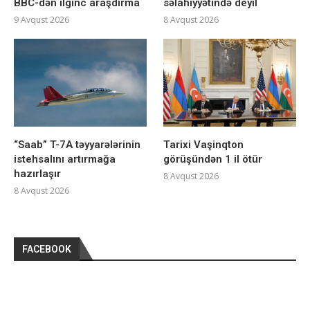
BBC-dən ilginc araşdırma
səlahiyyətində deyil
9 Avqust 2026
8 Avqust 2026
“Saab” T-7A təyyarələrinin
Tarixi Vaşinqton
istehsalını artırmağa
görüşündən 1 il ötür
hazırlaşır
8 Avqust 2026
8 Avqust 2026
FACEBOOK