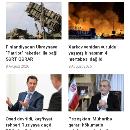
Finlandiyadan Ukraynaya
Xarkov yenidən vuruldu:
“Patriot” raketləri ilə bağlı
yaşayış binasının 4
SƏRT QƏRAR
mərtəbəsi dağıldı
9 Avqust 2026
9 Avqust 2026
Əsəd devrildi, kəşfiyyat
Pezeşkian: Müharibə
rəhbəri Rusiyaya qaçdı –
qərarı hökumətin