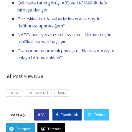
Qahirədə tarixi görüş: ABŞ və HƏMAS ilk dəfə
birbaşa danışdı
Pezeşkian istefa xəbərlərinə nöqtə qoydu:
“Mübarizə aparacağam”
NATO-nun “yeraltı sirri” üzə çıxdı: Ukrayna üçün
təhlükəli ssenari başlayır
Trampdan müəmmalı paylaşım: “Nə baş verdiyini
anlaya bilməyəcəksən”
Post Views:
28
DƏFN
ƏLI XAMENEI
İRAN
0
PAYLAŞ
Facebook
Twitter
Telegram
Threads