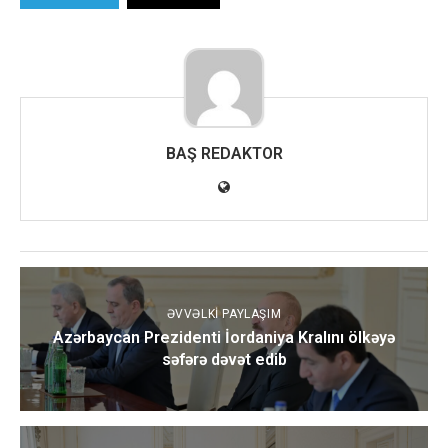
BAŞ REDAKTOR
ƏVVƏLKI PAYLAŞIM
Azərbaycan Prezidenti İordaniya Kralını ölkəyə
səfərə dəvət edib