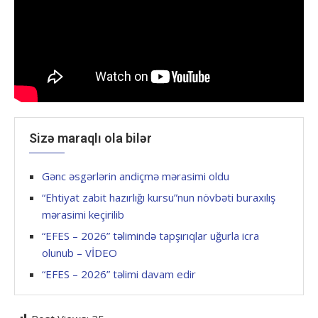
Sizə maraqlı ola bilər
Gənc əsgərlərin andiçmə mərasimi oldu
“Ehtiyat zabit hazırlığı kursu”nun növbəti buraxılış
mərasimi keçirilib
“EFES – 2026” təlimində tapşırıqlar uğurla icra
olunub – VİDEO
“EFES – 2026” təlimi davam edir