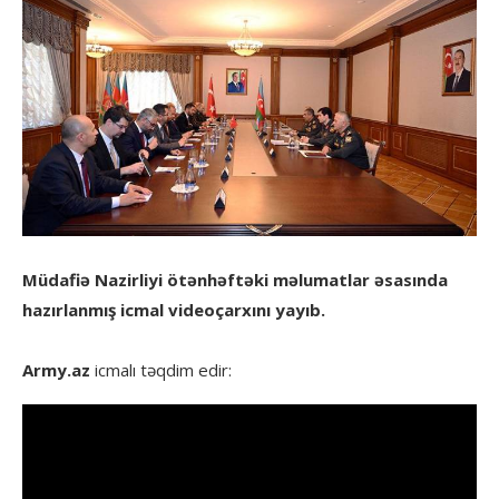
Müdafiə Nazirliyi ötənhəftəki məlumatlar əsasında
hazırlanmış icmal videoçarxını yayıb.
Army.az
icmalı təqdim edir: