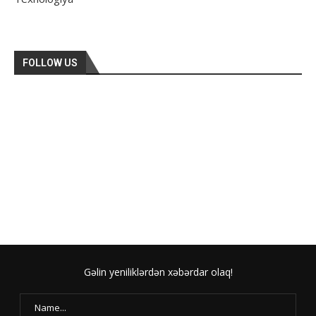
FOLLOW US
Gəlin yeniliklərdən xəbərdar olaq!