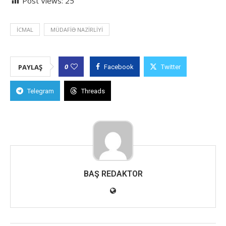
Post Views:
25
İCMAL
MÜDAFIƏ NAZIRLIYI
0
PAYLAŞ
Facebook
Twitter
Telegram
Threads
BAŞ REDAKTOR