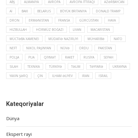
ABŞ
ALMANIYA
AVROPA
AVROPA İTTIFAQI
AZƏRBAYCAN
Aİ
BAKI
BELARUS
BÖYÜK BRITANIYA
DONALD TRAMP
DRON
ERMƏNISTAN
FRANSA
GÜRCÜSTAN
HAVA
HIZBULLAH
HÖRMÜZ BOĞAZI
LIVAN
MACARISTAN
MÜCTƏBA XAMENEI
MÜDAFIƏ NAZIRLIYI
MÜHARIBƏ
NATO
NEFT
NIKOL PAŞINYAN
NÜVƏ
ORDU
PAKISTAN
POLŞA
PUA
QIYMƏT
RAKET
RUSIYA
SEPAH
SILAH
TEXNIKA
TÜRKIYƏ
TƏLIM
TƏYYARƏ
UKRAYNA
YAXIN ŞƏRQ
ÇIN
İLHAM ƏLIYEV
İRAN
İSRAIL
Kateqoriyalar
Dünya
Ekspert rəyi