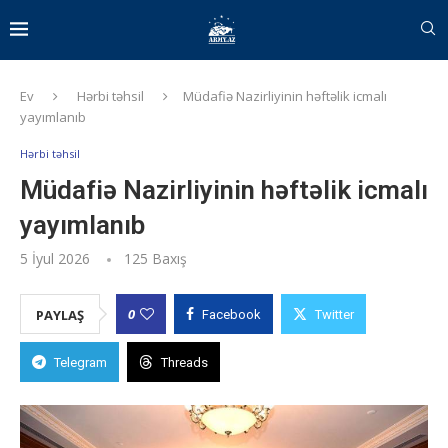
Ev
Hərbi təhsil
Müdafiə Nazirliyinin həftəlik icmalı
yayımlanıb
Hərbi təhsil
Müdafiə Nazirliyinin həftəlik icmalı
yayımlanıb
5 İyul 2026
125
Baxış
0
PAYLAŞ
Facebook
Twitter
Telegram
Threads