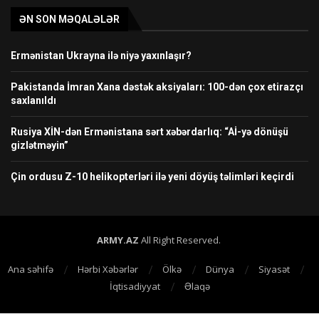
ƏN SON MƏQALƏLƏR
Ermənistan Ukrayna ilə niyə yaxınlaşır?
Pakistanda İmran Xana dəstək aksiyaları: 100-dən çox etirazçı
saxlanıldı
Rusiya XİN-dən Ermənistana sərt xəbərdarlıq: “Aİ-yə dönüşü
gizlətməyin”
Çin ordusu Z-10 helikopterləri ilə yeni döyüş təlimləri keçirdi
ARMY.AZ
All Right Reserved.
Ana səhifə
Hərbi Xəbərlər
Ölkə
Dünya
Siyasət
İqtisadiyyat
Əlaqə