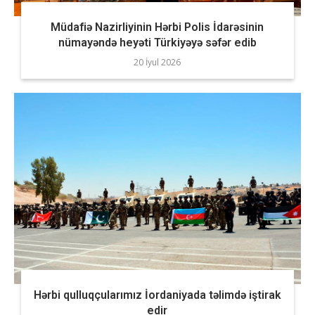
Müdafiə Nazirliyinin Hərbi Polis İdarəsinin
nümayəndə heyəti Türkiyəyə səfər edib
20 İyul 2026
Hərbi qulluqçularımız İordaniyada təlimdə iştirak
edir