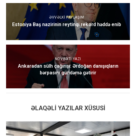
ƏVVƏLKI PAYLAŞIM
Estoniya Baş nazirinin reytinqi rekord həddə enib
NÖVBƏTI YAZI
Ankaradan sülh çağırışı: Ərdoğan danışıqların
bərpasını gündəmə gətirir
ƏLAQƏLI YAZILAR XÜSUSI