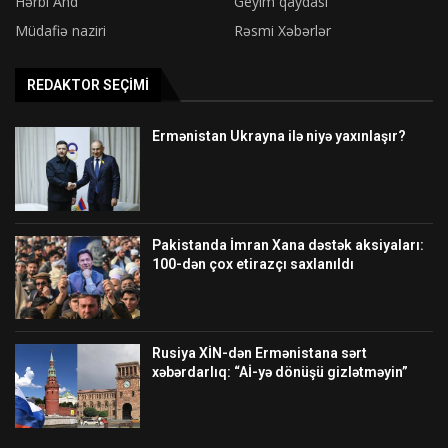
Hərbi And
Geyim qaydası
Müdafiə naziri
Rəsmi Xəbərlər
REDAKTOR SEÇIMI
Ermənistan Ukrayna ilə niyə yaxınlaşır?
Pakistanda İmran Xana dəstək aksiyaları:
100-dən çox etirazçı saxlanıldı
Rusiya XİN-dən Ermənistana sərt
xəbərdarlıq: “Aİ-yə dönüşü gizlətməyin”