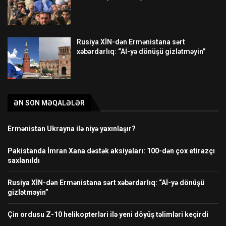
Rusiya XİN-dən Ermənistana sərt
xəbərdarlıq: “Aİ-yə dönüşü gizlətməyin”
ƏN SON MƏQALƏLƏR
Ermənistan Ukrayna ilə niyə yaxınlaşır?
Pakistanda İmran Xana dəstək aksiyaları: 100-dən çox etirazçı
saxlanıldı
Rusiya XİN-dən Ermənistana sərt xəbərdarlıq: “Aİ-yə dönüşü
gizlətməyin”
Çin ordusu Z-10 helikopterləri ilə yeni döyüş təlimləri keçirdi