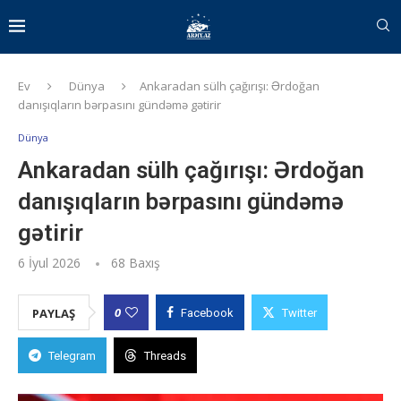
Ev
Dünya
Ankaradan sülh çağırışı: Ərdoğan
danışıqların bərpasını gündəmə gətirir
Dünya
Ankaradan sülh çağırışı: Ərdoğan
danışıqların bərpasını gündəmə
gətirir
6 İyul 2026
68
Baxış
0
PAYLAŞ
Facebook
Twitter
Telegram
Threads