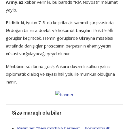
Army.az
xəbər verir ki, bu barədə “RİA Novosti” məlumat
yayıb.
Bildirilir ki, iyulun 7-8-də keçiriləcək sammit çərçivəsində
Ərdoğan bir sıra dövlət və hökumət başçıları ilə ikitərəfli
görüşlər keçirəcək. Həmin görüşlərdə Ukrayna məsələsi
ətrafında danışıqlar prosesinin bərpasının əhəmiyyətini
xüsusi vurğulayacağı qeyd olunur.
Mənbənin sözlərinə görə, Ankara davamlı sülhün yalnız
diplomatik dialoq və siyasi həll yolu ilə mümkün olduğuna
inanır.
Sizə maraqlı ola bilər
Paşinyan: “Yeni mərhələ başlayır” – hökumətin ilk