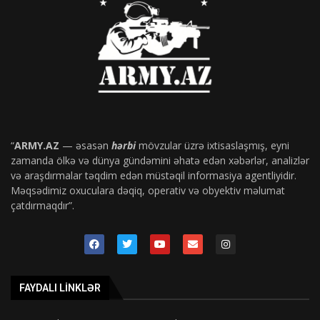
“
ARMY.AZ
— əsasən
hərbi
mövzular üzrə ixtisaslaşmış, eyni
zamanda ölkə və dünya gündəmini əhatə edən xəbərlər, analizlər
və araşdırmalar təqdim edən müstəqil informasiya agentliyidir.
Məqsədimiz oxuculara dəqiq, operativ və obyektiv məlumat
çatdırmaqdır”.
FAYDALI LINKLƏR