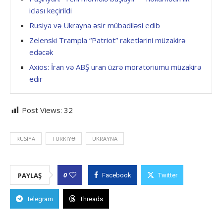
iclası keçirildi
Rusiya və Ukrayna əsir mübadiləsi edib
Zelenski Trampla “Patriot” raketlərini müzakirə
edəcək
Axios: İran və ABŞ uran üzrə moratoriumu müzakirə
edir
Post Views:
32
RUSIYA
TÜRKIYƏ
UKRAYNA
0
PAYLAŞ
Facebook
Twitter
Telegram
Threads