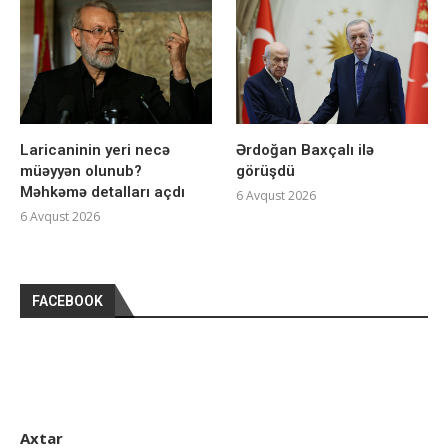
Laricaninin yeri necə
Ərdoğan Baxçalı ilə
müəyyən olunub?
görüşdü
Məhkəmə detalları açdı
6 Avqust 2026
6 Avqust 2026
FACEBOOK
Axtar