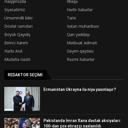
Haqqımızda
Əlaqə
Siyasətimiz
Hərbi Xəbərlər
Ümummilli lider
Tarix
Dövlət rəmzləri
Vətən müharibəsi
Böyük Qayıdış
Qan yaddaşı
Birinci Xanım
Mətbuat xidməti
Hərbi And
Geyim qaydası
Müdafiə naziri
Rəsmi Xəbərlər
REDAKTOR SEÇIMI
Ermənistan Ukrayna ilə niyə yaxınlaşır?
Pakistanda İmran Xana dəstək aksiyaları:
100-dən çox etirazçı saxlanıldı