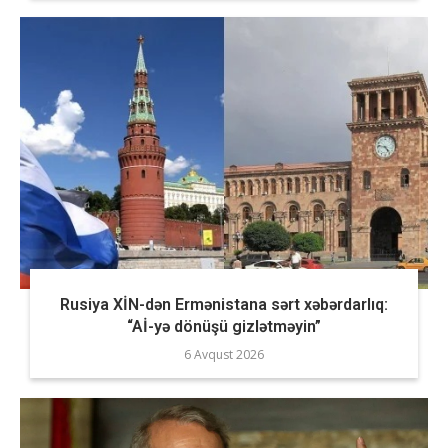
Rusiya XİN-dən Ermənistana sərt xəbərdarlıq:
“Aİ-yə dönüşü gizlətməyin”
6 Avqust 2026