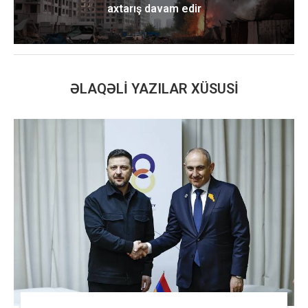
axtarış davam edir
ƏLAQƏLI YAZILAR XÜSUSI