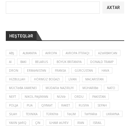
AXTAR
HEŞTEQLƏR
ABŞ
ALMANIYA
AVROPA
AVROPA İTTIFAQI
AZƏRBAYCAN
Aİ
BAKI
BELARUS
BÖYÜK BRITANIYA
DONALD TRAMP
DRON
ERMƏNISTAN
FRANSA
GÜRCÜSTAN
HAVA
HIZBULLAH
HÖRMÜZ BOĞAZI
LIVAN
MACARISTAN
MÜCTƏBA XAMENEI
MÜDAFIƏ NAZIRLIYI
MÜHARIBƏ
NATO
NEFT
NIKOL PAŞINYAN
NÜVƏ
ORDU
PAKISTAN
POLŞA
PUA
QIYMƏT
RAKET
RUSIYA
SEPAH
SILAH
TEXNIKA
TÜRKIYƏ
TƏLIM
TƏYYARƏ
UKRAYNA
YAXIN ŞƏRQ
ÇIN
İLHAM ƏLIYEV
İRAN
İSRAIL