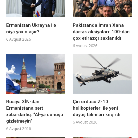
Ermənistan Ukrayna ilə
Pakistanda İmran Xana
niyə yaxınlaşır?
dəstək aksiyaları: 100-dən
çox etirazçı saxlanıldı
6 Avqust 2026
6 Avqust 2026
Rusiya XİN-dən
Çin ordusu Z-10
Ermənistana sərt
helikopterləri ilə yeni
xəbərdarlıq: “Aİ-yə dönüşü
döyüş təlimləri keçirdi
gizlətməyin”
6 Avqust 2026
6 Avqust 2026