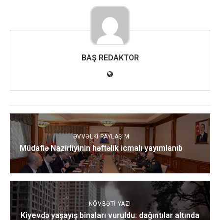
BAŞ REDAKTOR
ƏVVƏLKI PAYLAŞIM
Müdafiə Nazirliyinin həftəlik icmalı yayımlanıb
NÖVBƏTI YAZI
Kiyevdə yaşayış binaları vuruldu: dağıntılar altında