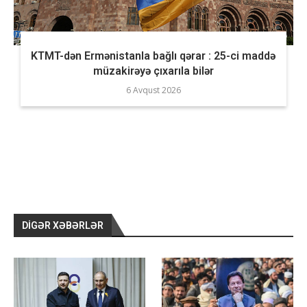
KTMT-dən Ermənistanla bağlı qərar : 25-ci maddə
müzakirəyə çıxarıla bilər
6 Avqust 2026
DIGƏR XƏBƏRLƏR