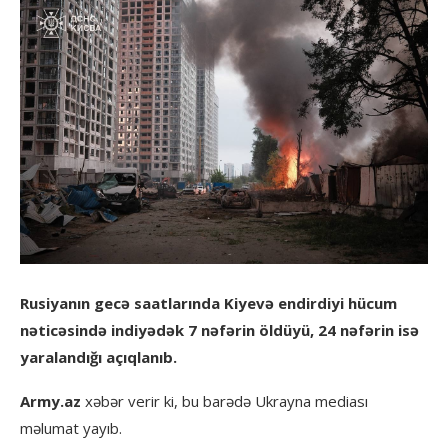
Rusiyanın gecə saatlarında Kiyevə endirdiyi hücum
nəticəsində indiyədək 7 nəfərin öldüyü, 24 nəfərin isə
yaralandığı açıqlanıb.
Army.az
xəbər verir ki, bu barədə Ukrayna mediası
məlumat yayıb.