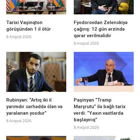
Tarixi Vaşinqton
Fyodorovdan Zelenskiyə
görüşündən 1 il ötür
çağırış: 12 gün ərzində
qərar verilməlidir
8 Avqust 2026
8 Avqust 2026
Rubinyan: “Artıq iki il
Paşinyan “Tramp
yarımdır sərhəddə ölən və
Marşrutu” ilə bağlı tarix
yaralanan yoxdur”
verdi: “Yaxın vaxtlarda
başlayırıq”
8 Avqust 2026
8 Avqust 2026