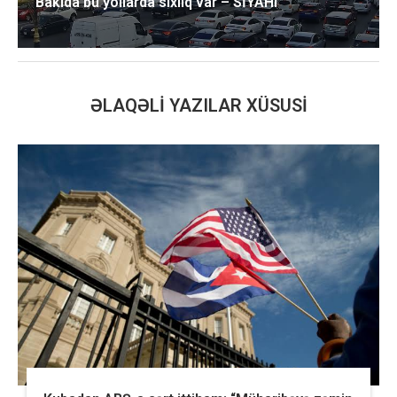
Bakıda bu yollarda sıxlıq var – SİYAHI
ƏLAQƏLI YAZILAR XÜSUSI