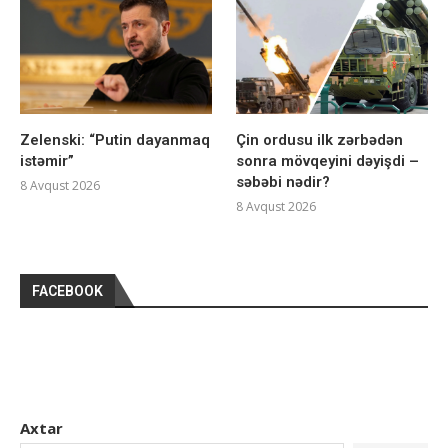
Zelenski: “Putin dayanmaq
Çin ordusu ilk zərbədən
istəmir”
sonra mövqeyini dəyişdi –
səbəbi nədir?
8 Avqust 2026
8 Avqust 2026
FACEBOOK
Axtar