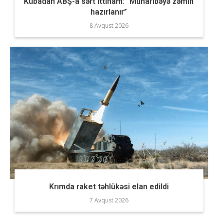
Kubadan ABŞ-a sərt ittiham: “Müharibəyə zəmin
hazırlanır”
8 Avqust 2026
Krımda raket təhlükəsi elan edildi
7 Avqust 2026