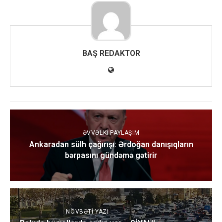
BAŞ REDAKTOR
ƏVVƏLKI PAYLAŞIM
Ankaradan sülh çağırışı: Ərdoğan danışıqların
bərpasını gündəmə gətirir
NÖVBƏTI YAZI