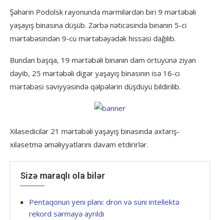
Şəhərin Podolsk rayonunda mərmilərdən biri 9 mərtəbəli
yaşayış binasına düşüb. Zərbə nəticəsində binanın 5-ci
mərtəbəsindən 9-cu mərtəbəyədək hissəsi dağılıb.
Bundan başqa, 19 mərtəbəli binanın dam örtüyünə ziyan
dəyib, 25 mərtəbəli digər yaşayış binasının isə 16-cı
mərtəbəsi səviyyəsində qəlpələrin düşdüyü bildirilib.
Xilasedicilər 21 mərtəbəli yaşayış binasında axtarış-
xilasetmə əməliyyatlarını davam etdirirlər.
Sizə maraqlı ola bilər
Pentaqonun yeni planı: dron və süni intellektə
rekord sərmayə ayrıldı