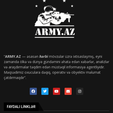
“
ARMY.AZ
— əsasən
hərbi
mövzular üzrə ixtisaslaşmış, eyni
zamanda ölkə və dünya gündəmini əhatə edən xəbərlər, analizlər
və araşdırmalar təqdim edən müstəqil informasiya agentliyidir.
Məqsədimiz oxuculara dəqiq, operativ və obyektiv məlumat
çatdırmaqdır”.
FAYDALI LINKLƏR