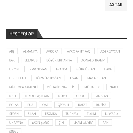
AXTAR
HEŞTEQLƏR
ABŞ
ALMANIYA
AVROPA
AVROPA İTTIFAQI
AZƏRBAYCAN
BAKI
BELARUS
BÖYÜK BRITANIYA
DONALD TRAMP
DRON
ERMƏNISTAN
FRANSA
GÜRCÜSTAN
HAVA
HIZBULLAH
HÖRMÜZ BOĞAZI
LIVAN
MACARISTAN
MÜCTƏBA XAMENEI
MÜDAFIƏ NAZIRLIYI
MÜHARIBƏ
NATO
NEFT
NIKOL PAŞINYAN
NÜVƏ
ORDU
PAKISTAN
POLŞA
PUA
QAZ
QIYMƏT
RAKET
RUSIYA
SEPAH
SILAH
TEXNIKA
TÜRKIYƏ
TƏLIM
TƏYYARƏ
UKRAYNA
YAXIN ŞƏRQ
ÇIN
İLHAM ƏLIYEV
İRAN
İSRAIL