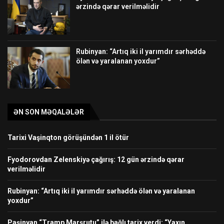
ərzində qərar verilməlidir
Rubinyan: “Artıq iki il yarımdır sərhəddə
ölən və yaralanan yoxdur”
ƏN SON MƏQALƏLƏR
Tarixi Vaşinqton görüşündən 1 il ötür
Fyodorovdan Zelenskiyə çağırış: 12 gün ərzində qərar
verilməlidir
Rubinyan: “Artıq iki il yarımdır sərhəddə ölən və yaralanan
yoxdur”
Paşinyan “Tramp Marşrutu” ilə bağlı tarix verdi: “Yaxın