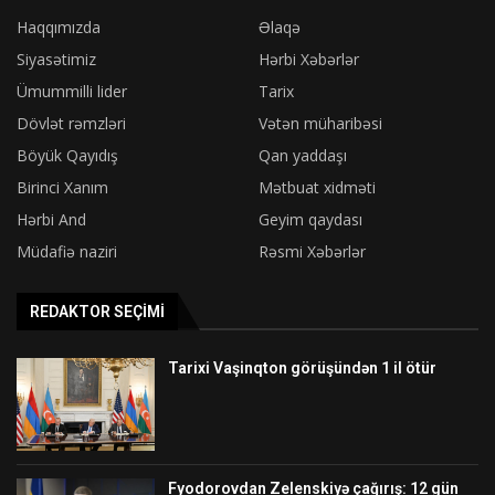
Haqqımızda
Əlaqə
Siyasətimiz
Hərbi Xəbərlər
Ümummilli lider
Tarix
Dövlət rəmzləri
Vətən müharibəsi
Böyük Qayıdış
Qan yaddaşı
Birinci Xanım
Mətbuat xidməti
Hərbi And
Geyim qaydası
Müdafiə naziri
Rəsmi Xəbərlər
REDAKTOR SEÇIMI
Tarixi Vaşinqton görüşündən 1 il ötür
Fyodorovdan Zelenskiyə çağırış: 12 gün