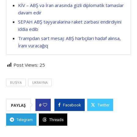
KİV – ABŞ və İran arasında gizli diplomatik təmaslar
davam edir
SEPAH ABŞ təyyarələrinə raket zərbəsi endirdiyini
iddia edib
Trampdan sərt mesaj: ABŞ hərbçiləri hədəf alınsa,
İranı vuracağıq
Post Views:
25
RUSIYA
UKRAYNA
0
PAYLAŞ
Facebook
Twitter
Telegram
Threads