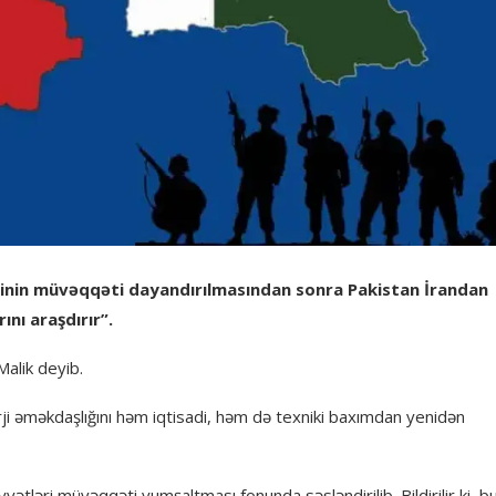
səsinin müvəqqəti dayandırılmasından sonra Pakistan İrandan
ını araşdırır”.
Malik deyib.
rji əməkdaşlığını həm iqtisadi, həm də texniki baxımdan yenidən
ətləri müvəqqəti yumşaltması fonunda səsləndirilib. Bildirilir ki, b