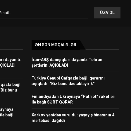
ƏN SON MƏQALƏLƏR
rı dayanıb:
İran-ABŞ danışıqları dayanıb: Tehran
AÇIQLADI
şərtlərini AÇIQLADI
Türkiyə Cənubi Qafqazla bağlı qərarını
açıqladı: “Biz bunu dəstəkləyirik”
fqazla bağlı
 “Biz bunu
Finlandiyadan Ukraynaya “Patriot” raketləri
ilə bağlı SƏRT QƏRAR
raynaya
ilə bağlı
Xarkov yenidən vuruldu: yaşayış binasının 4
mərtəbəsi dağıldı