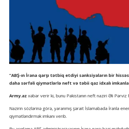
“ABŞ-ın İrana qarşı tətbiq etdiyi sanksiyaların bir his
daha sərfəli qiymətlərlə neft və təbii qaz idxalı imkanlar
Army.az
xəbər verir ki, bunu Pakistanın neft naziri Əli Pərviz 
Nazirin sözlərinə görə, yaranmış şərait İslamabada İranla ene
qiymətləndirmək imkanı verib.
Bu açıqlama ABŞ administrasiyasının İrana qarşı bəzi məhdudiyy