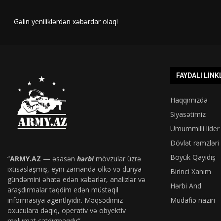
Gəlin yeniliklərdən xəbərdar olaq!
FAYDALI LINK
Haqqımızda
Siyasətimiz
Ümummilli lider
Dövlət rəmzləri
Böyük Qayıdış
“
ARMY.AZ
— əsasən
hərbi
mövzular üzrə
ixtisaslaşmış, eyni zamanda ölkə və dünya
Birinci Xanım
gündəmini əhatə edən xəbərlər, analizlər və
Hərbi And
araşdırmalar təqdim edən müstəqil
informasiya agentliyidir. Məqsədimiz
Müdafiə naziri
oxuculara dəqiq, operativ və obyektiv
məlumat çatdırmaqdır”.