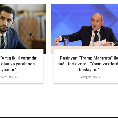
Artıq iki il yarımdır
Paşinyan “Tramp Marşrutu” il
 ölən və yaralanan
bağlı tarix verdi: “Yaxın vaxtlar
yoxdur”
başlayırıq”
 Avqust 2026
8 Avqust 2026