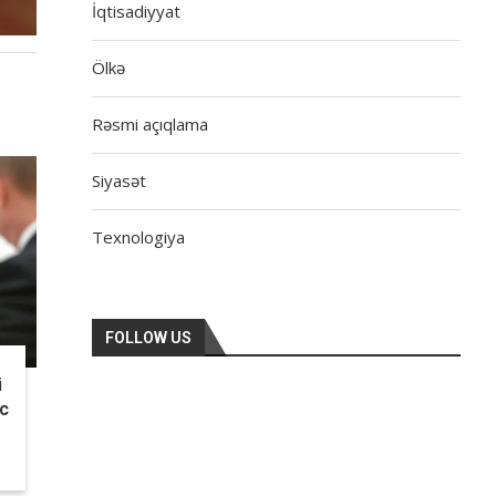
İqtisadiyyat
Ölkə
Rəsmi açıqlama
Siyasət
Texnologiya
FOLLOW US
i
nc