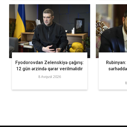
Fyodorovdan Zelenskiyə çağırış:
Rubinyan: “
12 gün ərzində qərar verilməlidir
sərhəddə
8 Avqust 2026
8