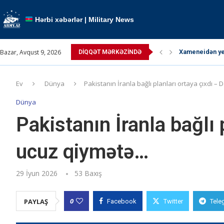
Hərbi xəbərlər | Military News
Bazar, Avqust 9, 2026
Xameneidən yen
DIQQƏT MƏRKƏZINDƏ
TRIPP layihəsi 
Paşinyan Putin
Paşinyan: “ABŞ 
Pəhləvi çağırış
Ərdoğan atəşkə
Kallas: “Atəşk
Kremldə qızğın
Müctəba Xamen
Ev
Dünya
Pakistanın İranla bağlı planları ortaya çıxdı 
Dünya
Pakistanın İranla bağlı 
ucuz qiymətə…
29 İyun 2026
53
Baxış
0
PAYLAŞ
Facebook
Twitter
Tele