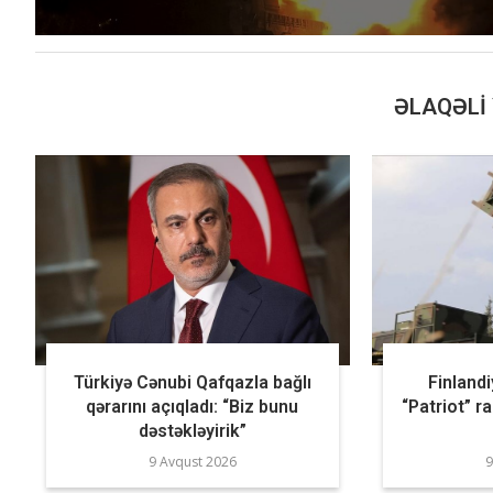
ƏLAQƏLI 
Türkiyə Cənubi Qafqazla bağlı
Finland
qərarını açıqladı: “Biz bunu
“Patriot” ra
dəstəkləyirik”
9 Avqust 2026
9