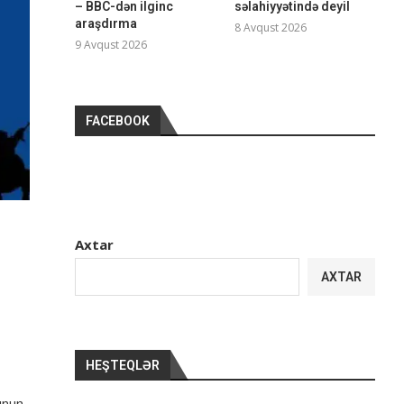
– BBC-dən ilginc
səlahiyyətində deyil
araşdırma
8 Avqust 2026
9 Avqust 2026
FACEBOOK
Axtar
AXTAR
HEŞTEQLƏR
unun