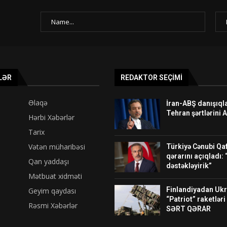
LƏR
REDAKTOR SEÇIMI
Əlaqə
İran-ABŞ danışıqla
Tehran şərtlərini 
Hərbi Xəbərlər
Tarix
Vətən müharibəsi
Türkiyə Cənubi Qa
qərarını açıqladı:
Qan yaddaşı
dəstəkləyirik”
Mətbuat xidməti
Finlandiyadan Uk
Geyim qaydası
“Patriot” raketləri 
Rəsmi Xəbərlər
SƏRT QƏRAR