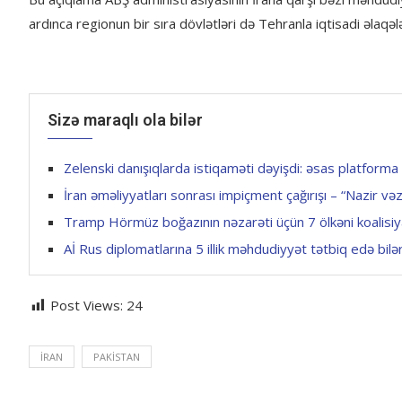
ardınca regionun bir sıra dövlətləri də Tehranla iqtisadi əlaqə
Sizə maraqlı ola bilər
Zelenski danışıqlarda istiqaməti dəyişdi: əsas platforma 
İran əməliyyatları sonrası impiçment çağırışı – “Nazir vəzi
Tramp Hörmüz boğazının nəzarəti üçün 7 ölkəni koalisi
Aİ Rus diplomatlarına 5 illik məhdudiyyət tətbiq edə bi
Post Views:
24
İRAN
PAKISTAN