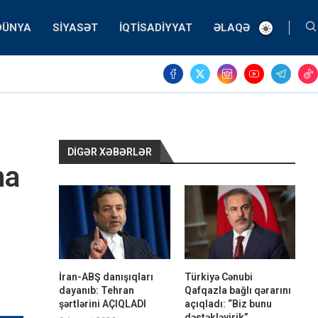
DÜNYA
SIYASƏT
İQTISADIYYAT
ƏLAQƏ
DIGƏR XƏBƏRLƏR
ha
İran-ABŞ danışıqları
Türkiyə Cənubi
dayanıb: Tehran
Qafqazla bağlı qərarını
şərtlərini AÇIQLADI
açıqladı: “Biz bunu
dəstəkləyirik”