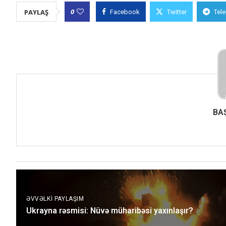
0
PAYLAŞ
Facebook
Twitter
Tel
BA
ƏVVƏLKI PAYLAŞIM
Ukrayna rəsmisi: Nüvə müharibəsi yaxınlaşır?