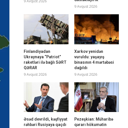
9 Avqust 2026
9 Avqust 2026
Finlandiyadan
Xarkov yenidən
Ukraynaya “Patriot”
vuruldu: yaşayış
raketləri ilə bağlı SƏRT
binasının 4 mərtəbəsi
QƏRAR
dağıldı
9 Avqust 2026
9 Avqust 2026
Əsəd devrildi, kəşfiyyat
Pezeşkian: Müharibə
rəhbəri Rusiyaya qaçdı
qərarı hökumətin