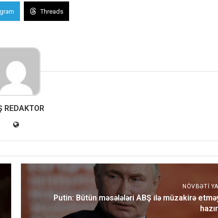
egram
Threads
Ş REDAKTOR
NÖVBƏTI YA
Putin: Bütün məsələləri ABŞ ilə müzakirə etmə
hazır