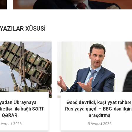
YAZILAR XÜSUSI
iyadan Ukraynaya
Əsəd devrildi, kəşfiyyat rəhbər
ketləri ilə bağlı SƏRT
Rusiyaya qaçdı – BBC-dən ilgi
QƏRAR
araşdırma
 Avqust 2026
9 Avqust 2026