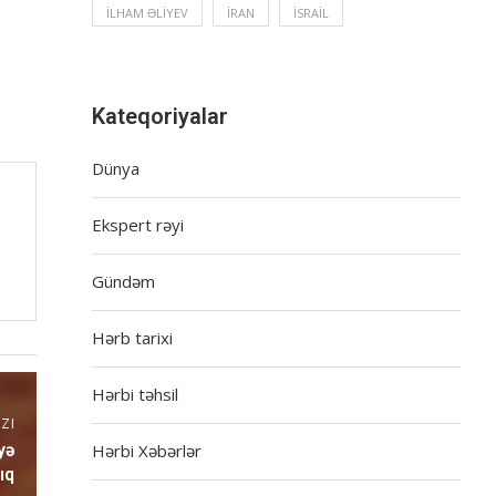
İLHAM ƏLIYEV
İRAN
İSRAIL
Kateqoriyalar
Dünya
Ekspert rəyi
Gündəm
Hərb tarixi
Hərbi təhsil
ZI
Hərbi Xəbərlər
yə
ıq