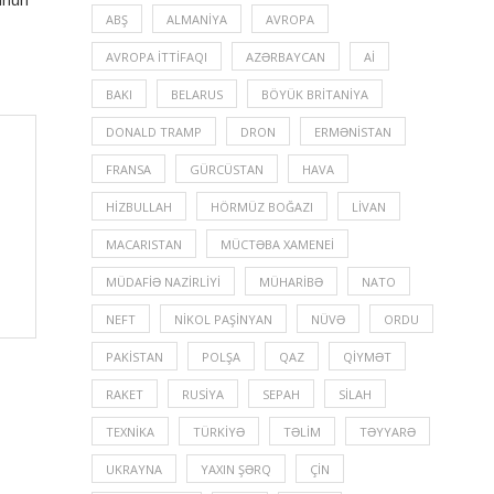
ABŞ
ALMANIYA
AVROPA
AVROPA İTTIFAQI
AZƏRBAYCAN
Aİ
BAKI
BELARUS
BÖYÜK BRITANIYA
DONALD TRAMP
DRON
ERMƏNISTAN
FRANSA
GÜRCÜSTAN
HAVA
HIZBULLAH
HÖRMÜZ BOĞAZI
LIVAN
MACARISTAN
MÜCTƏBA XAMENEI
MÜDAFIƏ NAZIRLIYI
MÜHARIBƏ
NATO
NEFT
NIKOL PAŞINYAN
NÜVƏ
ORDU
PAKISTAN
POLŞA
QAZ
QIYMƏT
RAKET
RUSIYA
SEPAH
SILAH
TEXNIKA
TÜRKIYƏ
TƏLIM
TƏYYARƏ
UKRAYNA
YAXIN ŞƏRQ
ÇIN