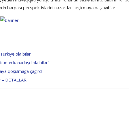
lərin bərpası perspektivlərini nəzərdən keçirməyə başlayıblar.
Türkiyə ola bilər
fədən kənarlaşdırıla bilər”
yaya qoşulmağa çağırdı
lər – DETALLAR