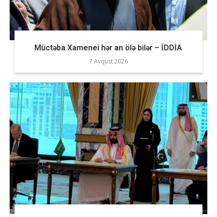
Müctəba Xamenei hər an ölə bilər – İDDİA
7 Avqust 2026