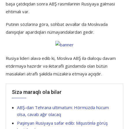
başa çatdıqdan sonra ABŞ rəsmilərinin Rusiyaya gəlməsi
ehtimalı var.
Putinin sözlərinə görə, söhbət əvvəllər də Moskvada
danışıqlar apardıqları nümayəndələrdən gedir.
Rusiya lideri əlavə edib ki, Moskva ABŞ ilə dialoqu davam
etdirməyə hazırdır və ikitərəfli gündəmdə olan bütün
məsələləri ətraflı şəkildə müzakirə etməyə açıqdır.
Sizə maraqlı ola bilər
ABŞ-dan Tehrana ultimatum: Hörmüzdə hücum
olsa, cavab ağır olacaq
Paşinyan Rusiyaya səfər edib: Mişustinlə görüş