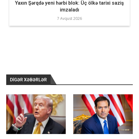
Yaxın Şərqdə yeni hərbi blok: Üç ölkə tarixi saziş
imzaladı
7 Avqust 2026
DIGƏR XƏBƏRLƏR