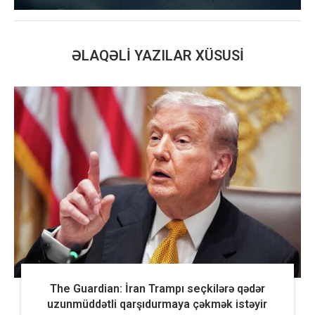
ƏLAQƏLI YAZILAR XÜSUSI
The Guardian: İran Trampı seçkilərə qədər
uzunmüddətli qarşıdurmaya çəkmək istəyir