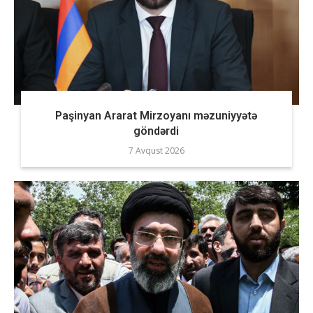
Paşinyan Ararat Mirzoyanı məzuniyyətə
göndərdi
7 Avqust 2026