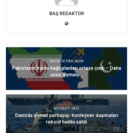
BAŞ REDAKTOR
ƏVVƏLKI PAYLAŞIM
Pakistanın İranla bağlı planları ortaya çıxdı – Daha
ucuz qiymətə…
NÖVBƏTI YAZI
Dənizdə qiymət partlayışı: konteyner daşımaları
rekord həddə çatdı