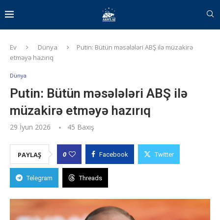
Ev
Dünya
Putin: Bütün məsələləri ABŞ ilə müzakirə
etməyə hazırıq
Dünya
Putin: Bütün məsələləri ABŞ ilə
müzakirə etməyə hazırıq
29 İyun 2026
45
Baxış
0
PAYLAŞ
Facebook
Twitter
Telegram
Threads