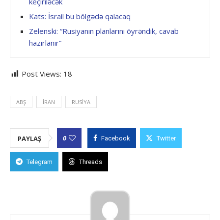
keçiriləcək
Kats: İsrail bu bölgədə qalacaq
Zelenski: “Rusiyanın planlarını öyrəndik, cavab
hazırlanır”
Post Views:
18
ABŞ
İRAN
RUSIYA
0
PAYLAŞ
Facebook
Twitter
Telegram
Threads