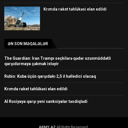
Krımda raket təhlükəsi elan edildi
ƏN SON MƏQALƏLƏR
The Guardian: İran Trampı seçkilərə qədər uzunmüddətli
qarşıdurmaya çəkmək istəyir
Rubio: Kuba üçün qarşıdakı 2,5 il həlledici olacaq
Krımda raket təhlükəsi elan edildi
Aİ Rusiyaya qarşı yeni sanksiyalar təsdiqlədi
ARMY.AZ
All Right Reserved.