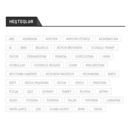
HEŞTEQLƏR
ABŞ
ALMANIYA
AVROPA
AVROPA İTTIFAQI
AZƏRBAYCAN
Aİ
BAKI
BELARUS
BÖYÜK BRITANIYA
DONALD TRAMP
DRON
ERMƏNISTAN
FRANSA
GÜRCÜSTAN
HAVA
HIZBULLAH
HÖRMÜZ BOĞAZI
LIVAN
MACARISTAN
MÜCTƏBA XAMENEI
MÜDAFIƏ NAZIRLIYI
MÜHARIBƏ
NATO
NEFT
NIKOL PAŞINYAN
NÜVƏ
ORDU
PAKISTAN
POLŞA
QAZ
QIYMƏT
RAKET
RUSIYA
SEPAH
SILAH
TEXNIKA
TÜRKIYƏ
TƏLIM
TƏYYARƏ
UKRAYNA
YAXIN ŞƏRQ
ÇIN
İLHAM ƏLIYEV
İRAN
İSRAIL