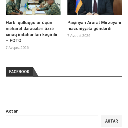
Hərbi qulluqçular üçün
Paşinyan Ararat Mirzoyanı
məharət dərəcələri üzrə
məzuniyyətə göndərdi
sınaq imtahanları keçirilir
7 Avqust 2026
– FOTO
7 Avqust 2026
FACEBOOK
Axtar
AXTAR