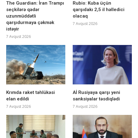
The Guardian: İran Trampı
Rubio: Kuba üçün
seçkilərə qədər
qarşıdakı 2,5 il həlledici
uzunmüddətli
olacaq
qarşıdurmaya çəkmək
7 Avqust 2026
istəyir
7 Avqust 2026
Krımda raket təhlükəsi
Aİ Rusiyaya qarşı yeni
elan edildi
sanksiyalar təsdiqlədi
7 Avqust 2026
7 Avqust 2026