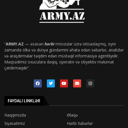
“
ARMY.AZ
— əsasən
hərbi
mövzular üzrə ixtisaslaşmış, eyni
zamanda ölkə və dünya gündəmini əhatə edən xəbərlər, analizlər
və araşdırmalar təqdim edən müstəqil informasiya agentliyidir.
Məqsədimiz oxuculara dəqiq, operativ və obyektiv məlumat
çatdırmaqdır”.
FAYDALI LINKLƏR
Haqqımızda
Əlaqə
Siyasətimiz
Hərbi Xəbərlər