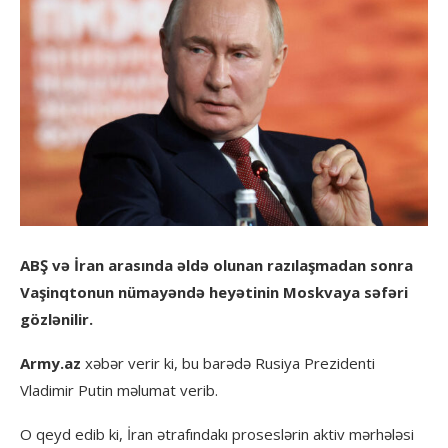
ABŞ və İran arasında əldə olunan razılaşmadan sonra
Vaşinqtonun nümayəndə heyətinin Moskvaya səfəri
gözlənilir.
Army.az
xəbər verir ki, bu barədə Rusiya Prezidenti
Vladimir Putin məlumat verib.
O qeyd edib ki, İran ətrafındakı proseslərin aktiv mərhələsi