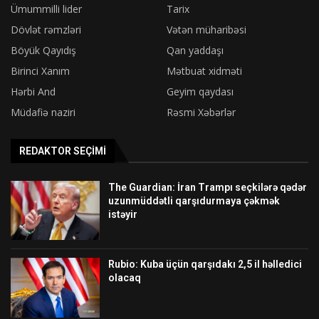
Ümummilli lider
Tarix
Dövlət rəmzləri
Vətən müharibəsi
Böyük Qayıdış
Qan yaddaşı
Birinci Xanım
Mətbuat xidməti
Hərbi And
Geyim qaydası
Müdafiə naziri
Rəsmi Xəbərlər
REDAKTOR SEÇIMI
The Guardian: İran Trampı seçkilərə qədər
uzunmüddətli qarşıdurmaya çəkmək
istəyir
Rubio: Kuba üçün qarşıdakı 2,5 il həlledici
olacaq