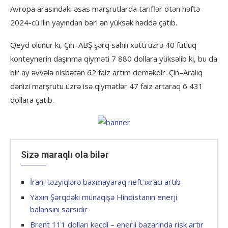
Avropa arasındakı əsas marşrutlarda tariflər ötən həftə
2024-cü ilin yayından bəri ən yüksək həddə çatıb.
Qeyd olunur ki, Çin–ABŞ şərq sahili xətti üzrə 40 futluq
konteynerin daşınma qiyməti 7 880 dollara yüksəlib ki, bu da
bir ay əvvələ nisbətən 62 faiz artım deməkdir. Çin–Aralıq
dənizi marşrutu üzrə isə qiymətlər 47 faiz artaraq 6 431
dollara çatıb.
Sizə maraqlı ola bilər
İran: təzyiqlərə baxmayaraq neft ixracı artıb
Yaxın Şərqdəki münaqişə Hindistanın enerji
balansını sarsıdır
Brent 111 dolları keçdi – enerji bazarında risk artır