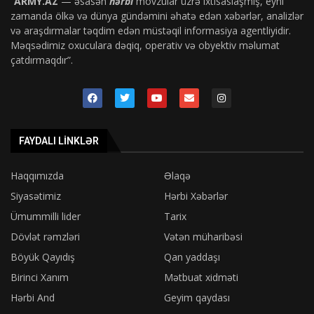
“
ARMY.AZ
— əsasən
hərbi
mövzular üzrə ixtisaslaşmış, eyni
zamanda ölkə və dünya gündəmini əhatə edən xəbərlər, analizlər
və araşdırmalar təqdim edən müstəqil informasiya agentliyidir.
Məqsədimiz oxuculara dəqiq, operativ və obyektiv məlumat
çatdırmaqdır”.
FAYDALI LINKLƏR
Haqqımızda
Əlaqə
Siyasətimiz
Hərbi Xəbərlər
Ümummilli lider
Tarix
Dövlət rəmzləri
Vətən müharibəsi
Böyük Qayıdış
Qan yaddaşı
Birinci Xanım
Mətbuat xidməti
Hərbi And
Geyim qaydası