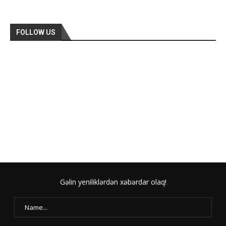
FOLLOW US
Gəlin yeniliklərdən xəbərdar olaq!