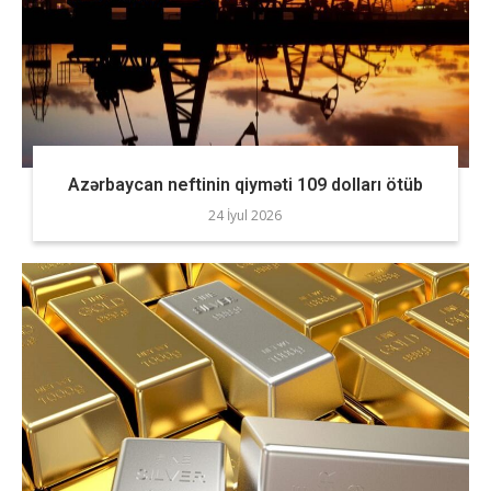
Azərbaycan neftinin qiyməti 109 dolları ötüb
24 İyul 2026