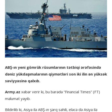
ABŞ-ın yeni gömrük rüsumlarının tətbiqi ərəfəsində
dəniz yükdaşımalarının qiymətləri son iki ilin ən yüksək
səviyyəsinə qalxıb.
Army.az
xəbər verir ki, bu barədə “Financial Times” (FT)
məlumat yayıb.
Bildirilib ki, Asiya ilə ABŞ-ın şərq sahili, eləcə də Asiya ilə