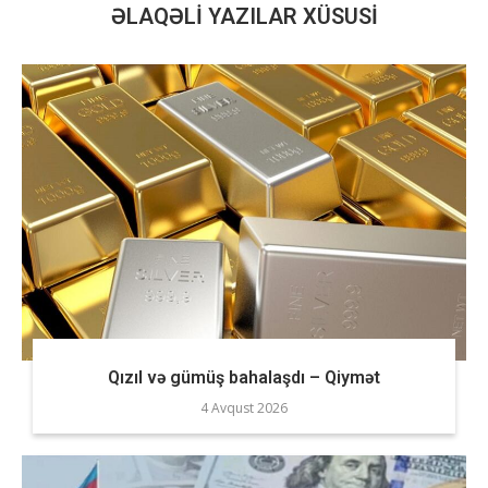
ƏLAQƏLI YAZILAR XÜSUSI
Qızıl və gümüş bahalaşdı – Qiymət
4 Avqust 2026