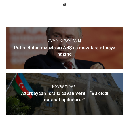
ƏVVƏLKI PAYLAŞIM
Putin: Bütün məsələləri ABŞ ilə müzakirə etməyə
hazırıq
NÖVBƏTI YAZI
Azərbaycan İsrailə cavab verdi : “Bu ciddi
narahatlıq doğurur”