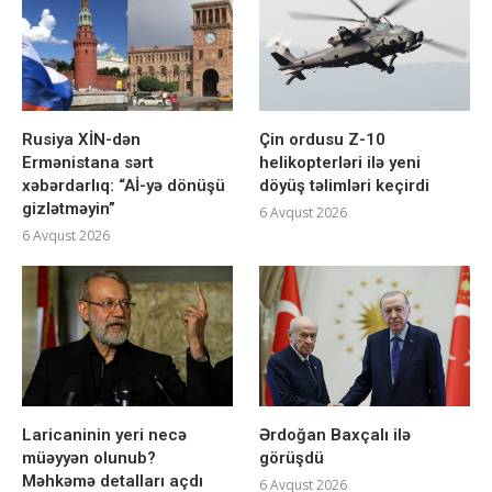
Rusiya XİN-dən
Çin ordusu Z-10
Ermənistana sərt
helikopterləri ilə yeni
xəbərdarlıq: “Aİ-yə dönüşü
döyüş təlimləri keçirdi
gizlətməyin”
6 Avqust 2026
6 Avqust 2026
Laricaninin yeri necə
Ərdoğan Baxçalı ilə
müəyyən olunub?
görüşdü
Məhkəmə detalları açdı
6 Avqust 2026