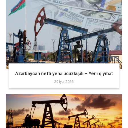
Azərbaycan nefti yenə ucuzlaşdı – Yeni qiymət
29 İyul 2026