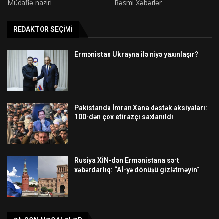
Müdafiə naziri
Rəsmi Xəbərlər
REDAKTOR SEÇIMI
Ermənistan Ukrayna ilə niyə yaxınlaşır?
Pakistanda İmran Xana dəstək aksiyaları:
100-dən çox etirazçı saxlanıldı
Rusiya XİN-dən Ermənistana sərt
xəbərdarlıq: “Aİ-yə dönüşü gizlətməyin”