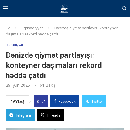
Ev
İqtisadiyyat
Dənizdə qiymət partlayışı: konteyner
daşımaları rekord həddə çatdı
İqtisadiyyat
Dənizdə qiymət partlayışı:
konteyner daşımaları rekord
həddə çatdı
29 İyun 2026
61
Baxış
0
PAYLAŞ
Facebook
Twitter
Telegram
Threads