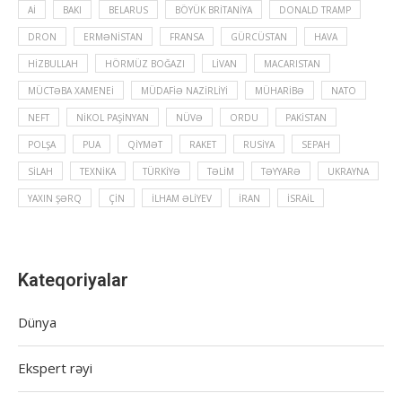
Aİ
BAKI
BELARUS
BÖYÜK BRITANIYA
DONALD TRAMP
DRON
ERMƏNISTAN
FRANSA
GÜRCÜSTAN
HAVA
HIZBULLAH
HÖRMÜZ BOĞAZI
LIVAN
MACARISTAN
MÜCTƏBA XAMENEI
MÜDAFIƏ NAZIRLIYI
MÜHARIBƏ
NATO
NEFT
NIKOL PAŞINYAN
NÜVƏ
ORDU
PAKISTAN
POLŞA
PUA
QIYMƏT
RAKET
RUSIYA
SEPAH
SILAH
TEXNIKA
TÜRKIYƏ
TƏLIM
TƏYYARƏ
UKRAYNA
YAXIN ŞƏRQ
ÇIN
İLHAM ƏLIYEV
İRAN
İSRAIL
Kateqoriyalar
Dünya
Ekspert rəyi