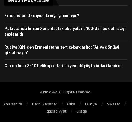
ƏN SON MƏQALƏLƏR
Ermənistan Ukrayna ilə niyə yaxınlaşır?
Pakistanda İmran Xana dəstək aksiyaları: 100-dən çox etirazçı
saxlanıldı
Rusiya XİN-dən Ermənistana sərt xəbərdarlıq: “Aİ-yə dönüşü
gizlətməyin”
Çin ordusu Z-10 helikopterləri ilə yeni döyüş təlimləri keçirdi
ARMY.AZ
All Right Reserved.
Ana səhifə
Hərbi Xəbərlər
Ölkə
Dünya
Siyasət
İqtisadiyyat
Əlaqə