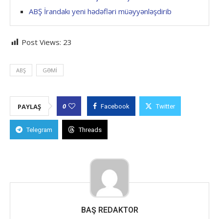
ABŞ İrandakı yeni hədəfləri müəyyənləşdirib
Post Views:
23
ABŞ
GƏMI
0
PAYLAŞ
Facebook
Twitter
Telegram
Threads
BAŞ REDAKTOR