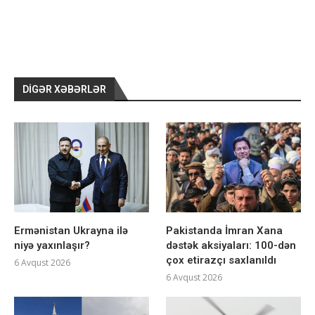
DIGƏR XƏBƏRLƏR
Ermənistan Ukrayna ilə
Pakistanda İmran Xana
niyə yaxınlaşır?
dəstək aksiyaları: 100-dən
çox etirazçı saxlanıldı
6 Avqust 2026
6 Avqust 2026