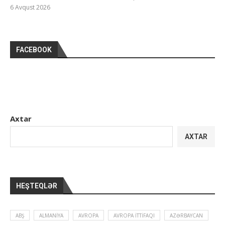
6 Avqust 2026
FACEBOOK
Axtar
AXTAR
HEŞTEQLƏR
ABŞ
ALMANIYA
AVROPA
AVROPA İTTIFAQI
AZƏRBAYCAN