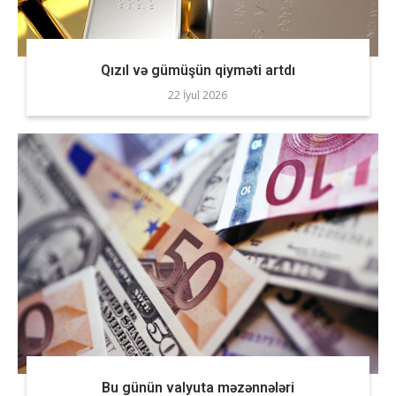
Qızıl və gümüşün qiyməti artdı
22 İyul 2026
Bu günün valyuta məzənnələri