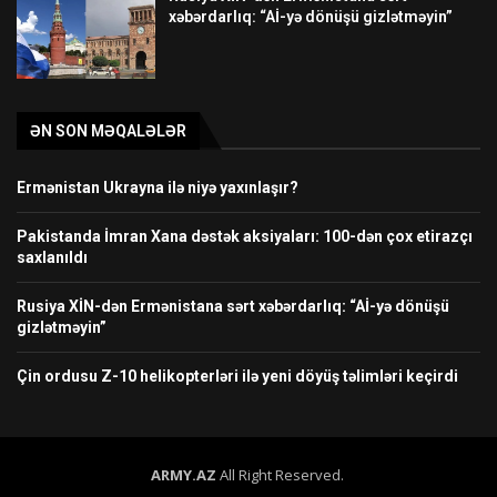
xəbərdarlıq: “Aİ-yə dönüşü gizlətməyin”
ƏN SON MƏQALƏLƏR
Ermənistan Ukrayna ilə niyə yaxınlaşır?
Pakistanda İmran Xana dəstək aksiyaları: 100-dən çox etirazçı
saxlanıldı
Rusiya XİN-dən Ermənistana sərt xəbərdarlıq: “Aİ-yə dönüşü
gizlətməyin”
Çin ordusu Z-10 helikopterləri ilə yeni döyüş təlimləri keçirdi
ARMY.AZ
All Right Reserved.