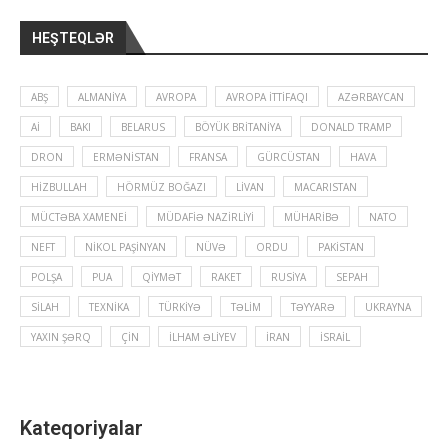
HEŞTEQLƏR
ABŞ
ALMANIYA
AVROPA
AVROPA İTTIFAQI
AZƏRBAYCAN
Aİ
BAKI
BELARUS
BÖYÜK BRITANIYA
DONALD TRAMP
DRON
ERMƏNISTAN
FRANSA
GÜRCÜSTAN
HAVA
HIZBULLAH
HÖRMÜZ BOĞAZI
LIVAN
MACARISTAN
MÜCTƏBA XAMENEI
MÜDAFIƏ NAZIRLIYI
MÜHARIBƏ
NATO
NEFT
NIKOL PAŞINYAN
NÜVƏ
ORDU
PAKISTAN
POLŞA
PUA
QIYMƏT
RAKET
RUSIYA
SEPAH
SILAH
TEXNIKA
TÜRKIYƏ
TƏLIM
TƏYYARƏ
UKRAYNA
YAXIN ŞƏRQ
ÇIN
İLHAM ƏLIYEV
İRAN
İSRAIL
Kateqoriyalar