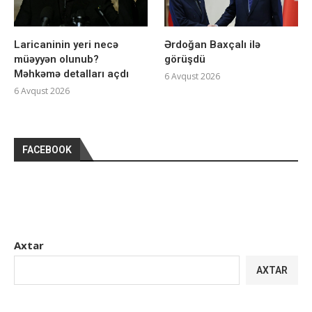
Laricaninin yeri necə
Ərdoğan Baxçalı ilə
müəyyən olunub?
görüşdü
Məhkəmə detalları açdı
6 Avqust 2026
6 Avqust 2026
FACEBOOK
Axtar
AXTAR