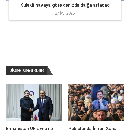
Küləkli havaya görə dənizdə dalğa artacaq
27 İyul 2026
DIGƏR XƏBƏRLƏR
Ermənistan Ukrayna ilə
Pakistanda İmran Xana