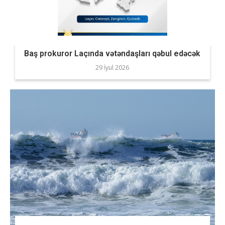
Baş prokuror Laçında vətəndaşları qəbul edəcək
29 İyul 2026