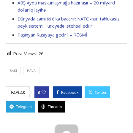
ABŞ Ayda məskunlaşmağa hazırlaşır – 20 milyard
dollarlıq layihə
Dünyada cəmi iki ölkə bacarır: NATO-nun təhlükəsiz
peyk sistemi Türkiyədə istehsal edilir
Paşinyan Rusiyaya gedir? – RƏSMİ
Post Views:
26
BAKI
HAVA
0
PAYLAŞ
Facebook
Twitter
Telegram
Threads