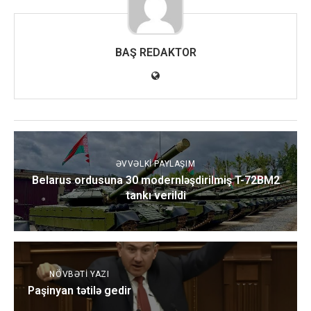
BAŞ REDAKTOR
ƏVVƏLKI PAYLAŞIM
Belarus ordusuna 30 modernləşdirilmiş T-72BM2
tankı verildi
NÖVBƏTI YAZI
Paşinyan tətilə gedir