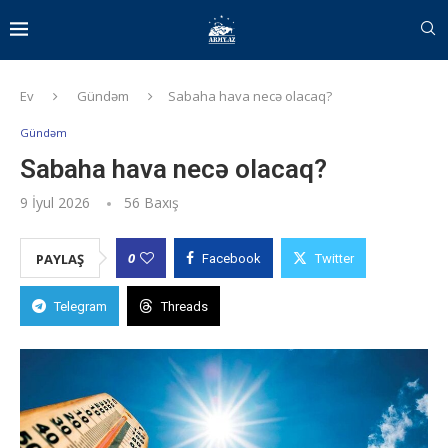
Ev
Gündəm
Sabaha hava necə olacaq?
Gündəm
Sabaha hava necə olacaq?
9 İyul 2026
56
Baxış
0
PAYLAŞ
Facebook
Twitter
Telegram
Threads