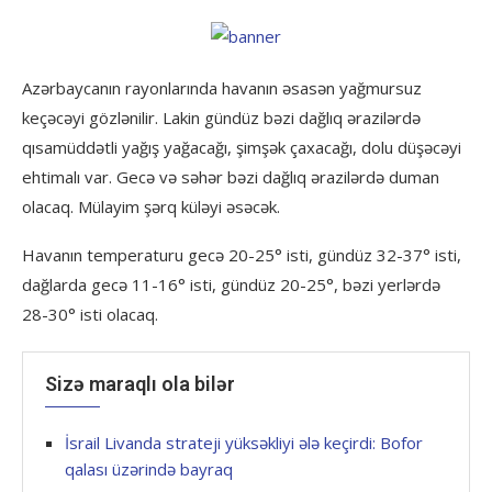
Azərbaycanın rayonlarında havanın əsasən yağmursuz
keçəcəyi gözlənilir. Lakin gündüz bəzi dağlıq ərazilərdə
qısamüddətli yağış yağacağı, şimşək çaxacağı, dolu düşəcəyi
ehtimalı var. Gecə və səhər bəzi dağlıq ərazilərdə duman
olacaq. Mülayim şərq küləyi əsəcək.
Havanın temperaturu gecə 20-25° isti, gündüz 32-37° isti,
dağlarda gecə 11-16° isti, gündüz 20-25°, bəzi yerlərdə
28-30° isti olacaq.
Sizə maraqlı ola bilər
İsrail Livanda strateji yüksəkliyi ələ keçirdi: Bofor
qalası üzərində bayraq