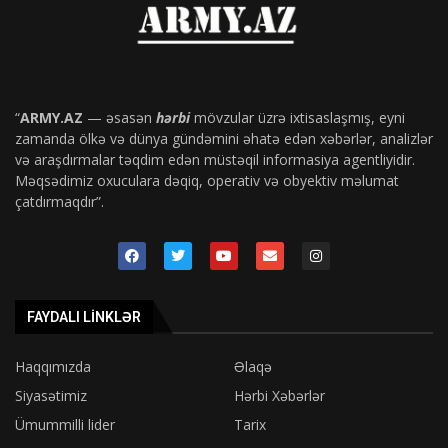
“
ARMY.AZ
— əsasən
hərbi
mövzular üzrə ixtisaslaşmış, eyni
zamanda ölkə və dünya gündəmini əhatə edən xəbərlər, analizlər
və araşdırmalar təqdim edən müstəqil informasiya agentliyidir.
Məqsədimiz oxuculara dəqiq, operativ və obyektiv məlumat
çatdırmaqdır”.
FAYDALI LINKLƏR
Haqqımızda
Əlaqə
Siyasətimiz
Hərbi Xəbərlər
Ümummilli lider
Tarix