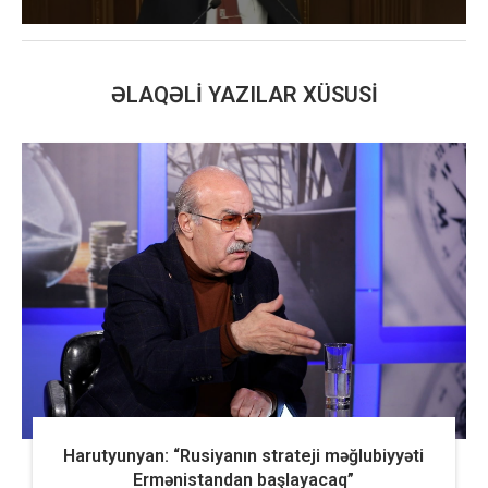
ƏLAQƏLI YAZILAR XÜSUSI
Harutyunyan: “Rusiyanın strateji məğlubiyyəti
Ermənistandan başlayacaq”