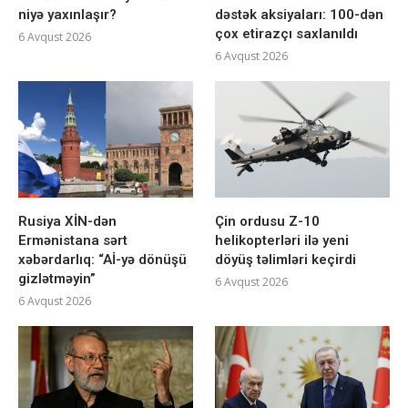
niyə yaxınlaşır?
dəstək aksiyaları: 100-dən
çox etirazçı saxlanıldı
6 Avqust 2026
6 Avqust 2026
Rusiya XİN-dən
Çin ordusu Z-10
Ermənistana sərt
helikopterləri ilə yeni
xəbərdarlıq: “Aİ-yə dönüşü
döyüş təlimləri keçirdi
gizlətməyin”
6 Avqust 2026
6 Avqust 2026