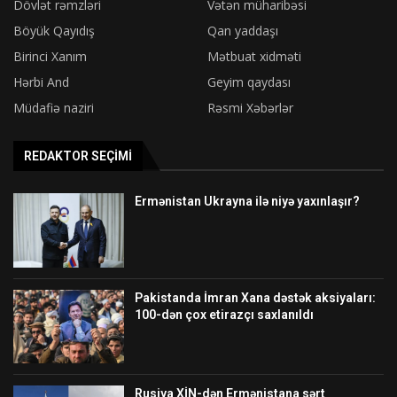
Dövlət rəmzləri
Vətən müharibəsi
Böyük Qayıdış
Qan yaddaşı
Birinci Xanım
Mətbuat xidməti
Hərbi And
Geyim qaydası
Müdafiə naziri
Rəsmi Xəbərlər
REDAKTOR SEÇIMI
Ermənistan Ukrayna ilə niyə yaxınlaşır?
Pakistanda İmran Xana dəstək aksiyaları:
100-dən çox etirazçı saxlanıldı
Rusiya XİN-dən Ermənistana sərt