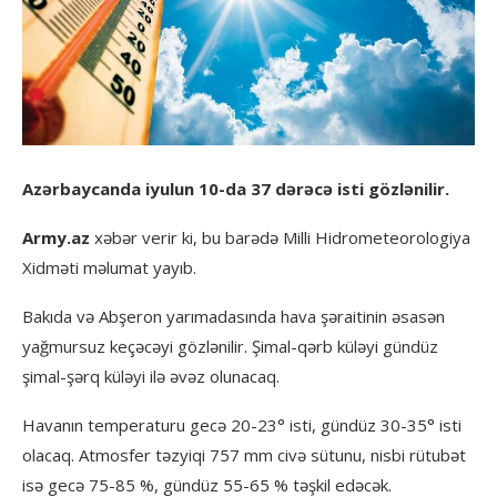
Azərbaycanda iyulun 10-da 37 dərəcə isti gözlənilir.
Army.az
xəbər verir ki, bu barədə Milli Hidrometeorologiya
Xidməti məlumat yayıb.
Bakıda və Abşeron yarımadasında hava şəraitinin əsasən
yağmursuz keçəcəyi gözlənilir. Şimal-qərb küləyi gündüz
şimal-şərq küləyi ilə əvəz olunacaq.
Havanın temperaturu gecə 20-23° isti, gündüz 30-35° isti
olacaq. Atmosfer təzyiqi 757 mm civə sütunu, nisbi rütubət
isə gecə 75-85 %, gündüz 55-65 % təşkil edəcək.