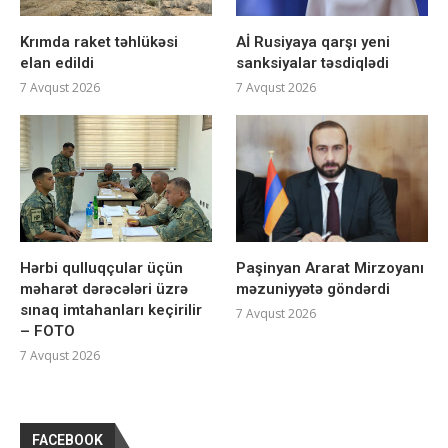
Krımda raket təhlükəsi
Aİ Rusiyaya qarşı yeni
elan edildi
sanksiyalar təsdiqlədi
7 Avqust 2026
7 Avqust 2026
Hərbi qulluqçular üçün
Paşinyan Ararat Mirzoyanı
məharət dərəcələri üzrə
məzuniyyətə göndərdi
sınaq imtahanları keçirilir
7 Avqust 2026
– FOTO
7 Avqust 2026
FACEBOOK