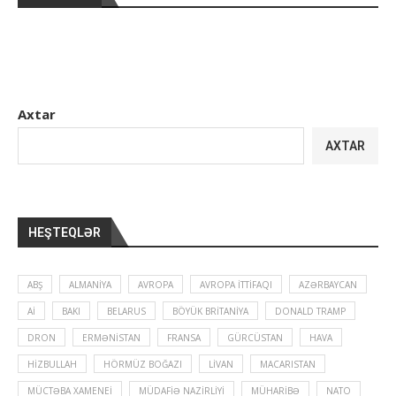
Axtar
AXTAR
HEŞTEQLƏR
ABŞ
ALMANIYA
AVROPA
AVROPA İTTIFAQI
AZƏRBAYCAN
Aİ
BAKI
BELARUS
BÖYÜK BRITANIYA
DONALD TRAMP
DRON
ERMƏNISTAN
FRANSA
GÜRCÜSTAN
HAVA
HIZBULLAH
HÖRMÜZ BOĞAZI
LIVAN
MACARISTAN
MÜCTƏBA XAMENEI
MÜDAFIƏ NAZIRLIYI
MÜHARIBƏ
NATO