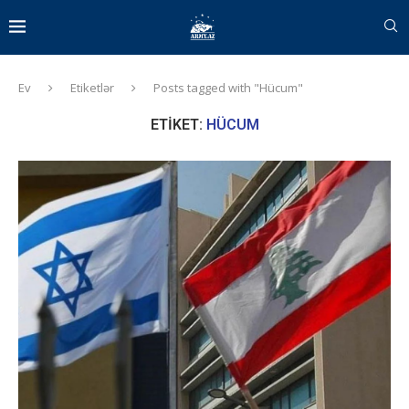
Ev
Etiketlər
Posts tagged with "Hücum"
ETIKET:
HÜCUM