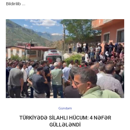
Bildirilib …
Gündəm
TÜRKIYƏDƏ SILAHLI HÜCUM: 4 NƏFƏR
GÜLLƏLƏNDI