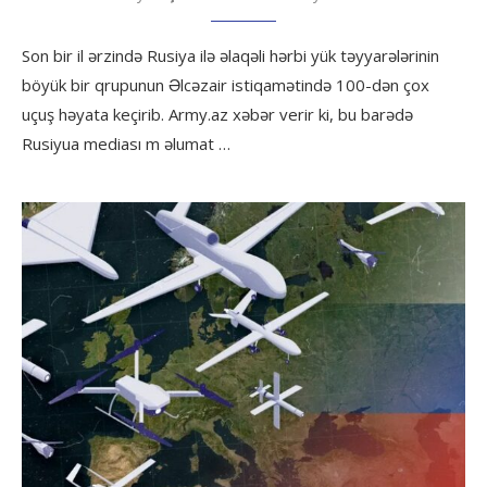
Son bir il ərzində Rusiya ilə əlaqəli hərbi yük təyyarələrinin
böyük bir qrupunun Əlcəzair istiqamətində 100-dən çox
uçuş həyata keçirib. Army.az xəbər verir ki, bu barədə
Rusiyua mediası m əlumat …