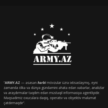
“
ARMY.AZ
— əsasən
hərbi
mövzular üzrə ixtisaslaşmış, eyni
zamanda ölkə və dünya gündəmini əhatə edən xəbərlər, analizlər
və araşdırmalar təqdim edən müstəqil informasiya agentliyidir.
Məqsədimiz oxuculara dəqiq, operativ və obyektiv məlumat
çatdırmaqdır”.