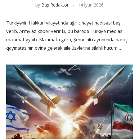
by
Baş Redaktor
14 İyun 2026
Türkiyənin Hakkari vilayətində ağır cinayət hadisəsi baş
verib. Army.az xəbər verir ki, bu barədə Türkiyə mediası
məlumat yyaıb. Məlumata görə, Şemdinli rayonunda hərbçi
qayınatasının evinə gələrək ailə üzvlərinə silahlı hücum …