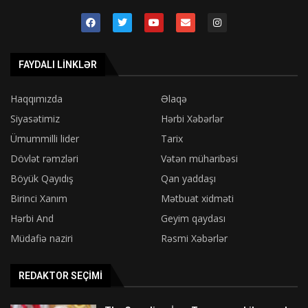
FAYDALI LINKLƏR
Haqqımızda
Əlaqə
Siyasətimiz
Hərbi Xəbərlər
Ümummilli lider
Tarix
Dövlət rəmzləri
Vətən müharibəsi
Böyük Qayıdış
Qan yaddaşı
Birinci Xanım
Mətbuat xidməti
Hərbi And
Geyim qaydası
Müdafiə naziri
Rəsmi Xəbərlər
REDAKTOR SEÇIMI