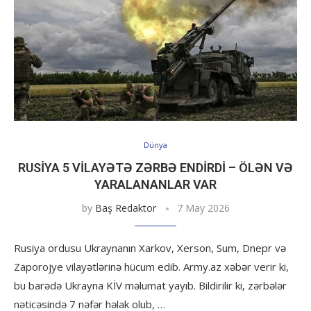
Dünya
RUSIYA 5 VILAYƏTƏ ZƏRBƏ ENDIRDI – ÖLƏN VƏ
YARALANANLAR VAR
by
Baş Redaktor
7 May 2026
Rusiya ordusu Ukraynanın Xarkov, Xerson, Sum, Dnepr və
Zaporojye vilayətlərinə hücum edib. Army.az xəbər verir ki,
bu barədə Ukrayna KİV məlumat yayıb. Bildirilir ki, zərbələr
nəticəsində 7 nəfər həlak olub, …