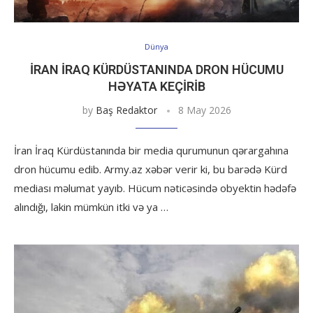
Dünya
İRAN İRAQ KÜRDÜSTANINDA DRON HÜCUMU
HƏYATA KEÇIRIB
by
Baş Redaktor
8 May 2026
İran İraq Kürdüstanında bir media qurumunun qərargahına
dron hücumu edib. Army.az xəbər verir ki, bu barədə Kürd
mediası məlumat yayıb. Hücum nəticəsində obyektin hədəfə
alındığı, lakin mümkün itki və ya …