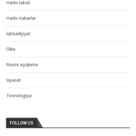
Hərbi təhsil
Hərbi Xəbərlər
İqtisadiyyat
Ölkə
Rəsmi açıqlama
Siyasət
Texnologiya
FOLLOW US