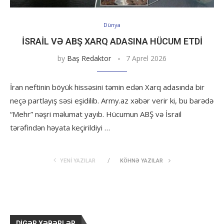
Dünya
İSRAIL VƏ ABŞ XARQ ADASINA HÜCUM ETDI
by
Baş Redaktor
7 Aprel 2026
İran neftinin böyük hissəsini təmin edən Xarq adasında bir
neçə partlayış səsi eşidilib. Army.az xəbər verir ki, bu barədə
“Mehr” nəşri məlumat yayıb. Hücumun ABŞ və İsrail
tərəfindən həyata keçirildiyi …
YENI YAZILAR
KÖHNƏ YAZILAR
DIGƏR XƏBƏRLƏR