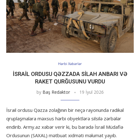
Hərbi Xəbərlər
İSRAIL ORDUSU QƏZZADA SILAH ANBARI VƏ
RAKET QURĞUSUNU VURDU
by
Baş Redaktor
19 İyul 2026
İsrail ordusu Qəzza zolağının bir neçə rayonunda radikal
qruplaşmalara məxsus hərbi obyektlərə silsilə zərbələr
endirib. Army.az xəbər verir ki, bu barədə İsrail Müdafiə
Ordusunun (SAXAL) mətbuat xidməti məlumat yayıb.