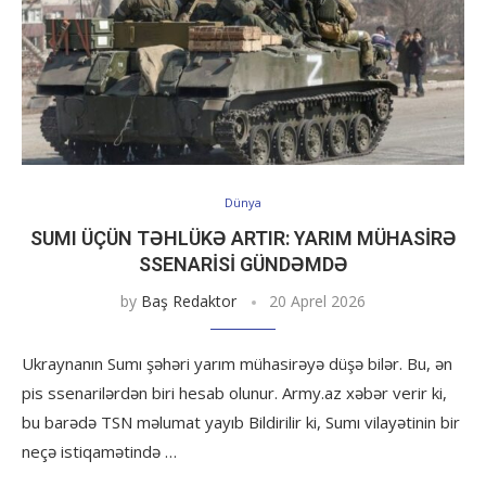
Dünya
SUMI ÜÇÜN TƏHLÜKƏ ARTIR: YARIM MÜHASIRƏ
SSENARISI GÜNDƏMDƏ
by
Baş Redaktor
20 Aprel 2026
Ukraynanın Sumı şəhəri yarım mühasirəyə düşə bilər. Bu, ən
pis ssenarilərdən biri hesab olunur. Army.az xəbər verir ki,
bu barədə TSN məlumat yayıb Bildirilir ki, Sumı vilayətinin bir
neçə istiqamətində …