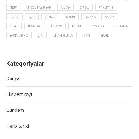
NEFT
NIKOL PAŞINYAN
NÜVƏ
ORDU
PAKISTAN
POLŞA
QAZ
QIYMƏT
RAKET
RUSIYA
SEPAH
SILAH
TEXNIKA
TÜRKIYƏ
TƏLIM
TƏYYARƏ
UKRAYNA
YAXIN ŞƏRQ
ÇIN
İLHAM ƏLIYEV
İRAN
İSRAIL
Kateqoriyalar
Dünya
Ekspert rəyi
Gündəm
Hərb tarixi