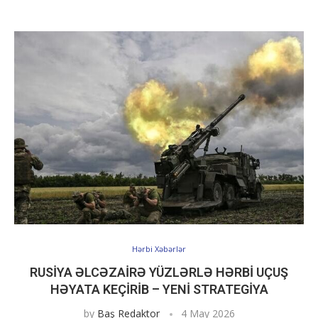
Hərbi Xəbərlər
RUSIYA ƏLCƏZAIRƏ YÜZLƏRLƏ HƏRBI UÇUŞ
HƏYATA KEÇIRIB – YENI STRATEGIYA
by
Baş Redaktor
4 May 2026