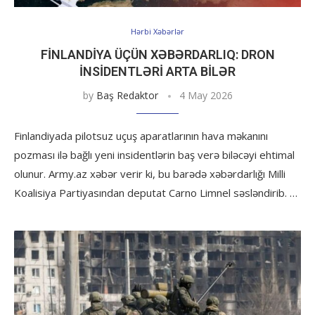
Hərbi Xəbərlər
FINLANDIYA ÜÇÜN XƏBƏRDARLIQ: DRON
INSIDENTLƏRI ARTA BILƏR
by
Baş Redaktor
4 May 2026
Finlandiyada pilotsuz uçuş aparatlarının hava məkanını
pozması ilə bağlı yeni insidentlərin baş verə biləcəyi ehtimal
olunur. Army.az xəbər verir ki, bu barədə xəbərdarlığı Milli
Koalisiya Partiyasından deputat Carno Limnel səsləndirib. …