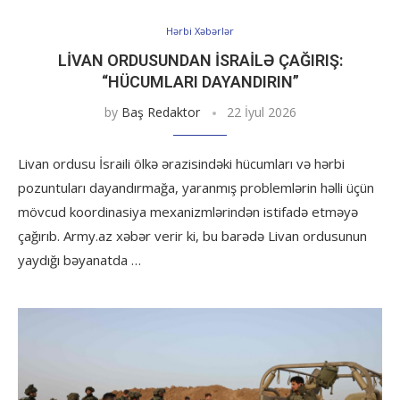
Hərbi Xəbərlər
LIVAN ORDUSUNDAN İSRAILƏ ÇAĞIRIŞ:
“HÜCUMLARI DAYANDIRIN”
by
Baş Redaktor
22 İyul 2026
Livan ordusu İsraili ölkə ərazisindəki hücumları və hərbi
pozuntuları dayandırmağa, yaranmış problemlərin həlli üçün
mövcud koordinasiya mexanizmlərindən istifadə etməyə
çağırıb. Army.az xəbər verir ki, bu barədə Livan ordusunun
yaydığı bəyanatda …