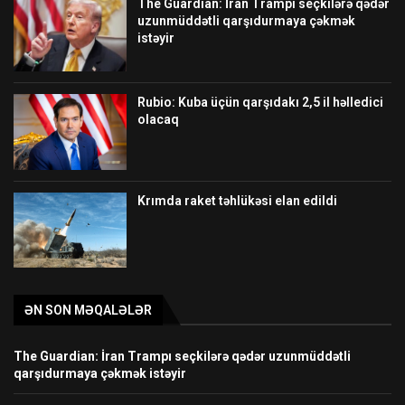
The Guardian: İran Trampı seçkilərə qədər
uzunmüddətli qarşıdurmaya çəkmək
istəyir
Rubio: Kuba üçün qarşıdakı 2,5 il həlledici
olacaq
Krımda raket təhlükəsi elan edildi
ƏN SON MƏQALƏLƏR
The Guardian: İran Trampı seçkilərə qədər uzunmüddətli
qarşıdurmaya çəkmək istəyir