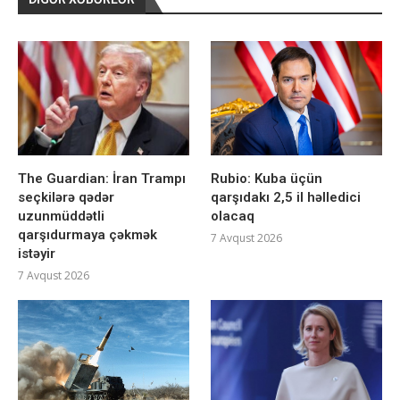
The Guardian: İran Trampı
Rubio: Kuba üçün
seçkilərə qədər
qarşıdakı 2,5 il həlledici
uzunmüddətli
olacaq
qarşıdurmaya çəkmək
7 Avqust 2026
istəyir
7 Avqust 2026