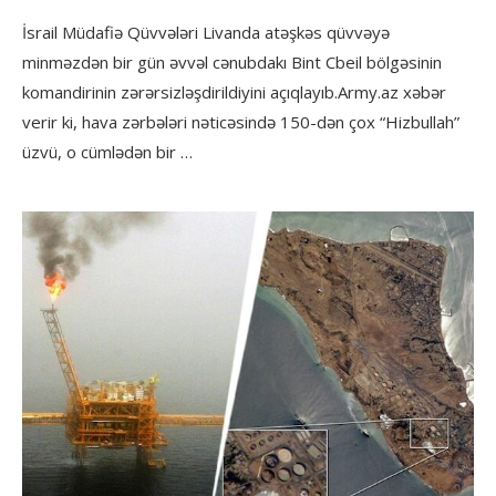
İsrail Müdafiə Qüvvələri Livanda atəşkəs qüvvəyə
minməzdən bir gün əvvəl cənubdakı Bint Cbeil bölgəsinin
komandirinin zərərsizləşdirildiyini açıqlayıb.Army.az xəbər
verir ki, hava zərbələri nəticəsində 150-dən çox “Hizbullah”
üzvü, o cümlədən bir …