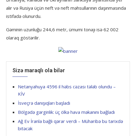
alır və Rusiya üçün neft və neft məhsullarının daşınmasında
istifadə olunurdu.
Gəminin uzunluğu 244,6 metr, ümumi tonajı isə 62 002
olaraq göstərilir.
Sizə maraqlı ola bilər
Netanyahuya 4596 il həbs cəzası tələb olundu –
KİV
İsveçrə danışıqları başladı
Bölgədə gərginlik: üç ölkə hava məkanını bağladı
Ağ Ev İranla bağlı qərar verdi – Müharibə bu tarixdə
bitəcək