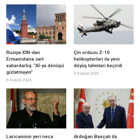
Rusiya XİN-dən
Çin ordusu Z-10
Ermənistana sərt
helikopterləri ilə yeni
xəbərdarlıq: “Aİ-yə dönüşü
döyüş təlimləri keçirdi
gizlətməyin”
6 Avqust 2026
6 Avqust 2026
Laricaninin yeri necə
Ərdoğan Baxçalı ilə