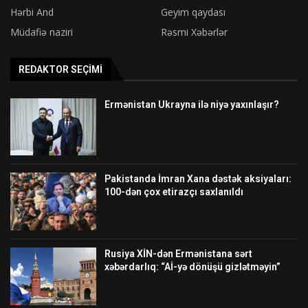
Hərbi And
Geyim qaydası
Müdafiə naziri
Rəsmi Xəbərlər
REDAKTOR SEÇIMI
Ermənistan Ukrayna ilə niyə yaxınlaşır?
Pakistanda İmran Xana dəstək aksiyaları:
100-dən çox etirazçı saxlanıldı
Rusiya XİN-dən Ermənistana sərt
xəbərdarlıq: “Aİ-yə dönüşü gizlətməyin”