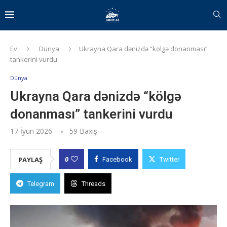
Ev
Dünya
Ukrayna Qara dənizdə “kölgə donanması”
tankerini vurdu
Dünya
Ukrayna Qara dənizdə “kölgə
donanması” tankerini vurdu
17 İyun 2026
59
Baxış
0
PAYLAŞ
Facebook
Twitter
Telegram
Threads