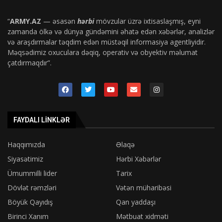
“
ARMY.AZ
— əsasən
hərbi
mövzular üzrə ixtisaslaşmış, eyni
zamanda ölkə və dünya gündəmini əhatə edən xəbərlər, analizlər
və araşdırmalar təqdim edən müstəqil informasiya agentliyidir.
Məqsədimiz oxuculara dəqiq, operativ və obyektiv məlumat
çatdırmaqdır”.
FAYDALI LINKLƏR
Haqqımızda
Əlaqə
Siyasətimiz
Hərbi Xəbərlər
Ümummilli lider
Tarix
Dövlət rəmzləri
Vətən müharibəsi
Böyük Qayıdış
Qan yaddaşı
Birinci Xanım
Mətbuat xidməti