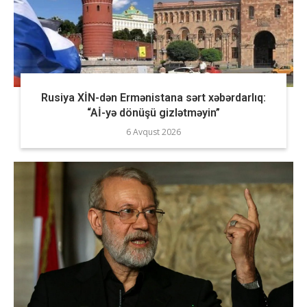
Rusiya XİN-dən Ermənistana sərt xəbərdarlıq:
“Aİ-yə dönüşü gizlətməyin”
6 Avqust 2026