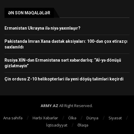
ƏN SON MƏQALƏLƏR
Ermənistan Ukrayna ilə niyə yaxınlaşır?
Pakistanda İmran Xana dəstək aksiyaları: 100-dən çox etirazçı
saxlanıldı
Rusiya XİN-dən Ermənistana sərt xəbərdarlıq: “Aİ-yə dönüşü
gizlətməyin”
Çin ordusu Z-10 helikopterləri ilə yeni döyüş təlimləri keçirdi
ARMY.AZ
All Right Reserved.
Ana səhifə
Hərbi Xəbərlər
Ölkə
Dünya
Siyasət
İqtisadiyyat
Əlaqə