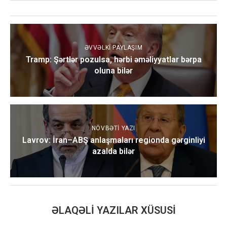
ƏVVƏLKI PAYLAŞIM
Tramp: Şərtlər pozulsa, hərbi əməliyyatlar bərpa
oluna bilər
NÖVBƏTI YAZI
Lavrov: İran–ABŞ anlaşmaları regionda gərginliyi
azalda bilər
ƏLAQƏLI YAZILAR XÜSUSI