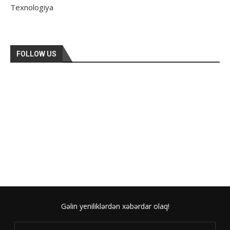
Texnologiya
FOLLOW US
Gəlin yeniliklərdən xəbərdar olaq!