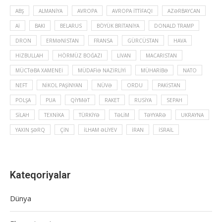
ABŞ
ALMANIYA
AVROPA
AVROPA İTTIFAQI
AZƏRBAYCAN
Aİ
BAKI
BELARUS
BÖYÜK BRITANIYA
DONALD TRAMP
DRON
ERMƏNISTAN
FRANSA
GÜRCÜSTAN
HAVA
HIZBULLAH
HÖRMÜZ BOĞAZI
LIVAN
MACARISTAN
MÜCTƏBA XAMENEI
MÜDAFIƏ NAZIRLIYI
MÜHARIBƏ
NATO
NEFT
NIKOL PAŞINYAN
NÜVƏ
ORDU
PAKISTAN
POLŞA
PUA
QIYMƏT
RAKET
RUSIYA
SEPAH
SILAH
TEXNIKA
TÜRKIYƏ
TƏLIM
TƏYYARƏ
UKRAYNA
YAXIN ŞƏRQ
ÇIN
İLHAM ƏLIYEV
İRAN
İSRAIL
Kateqoriyalar
Dünya