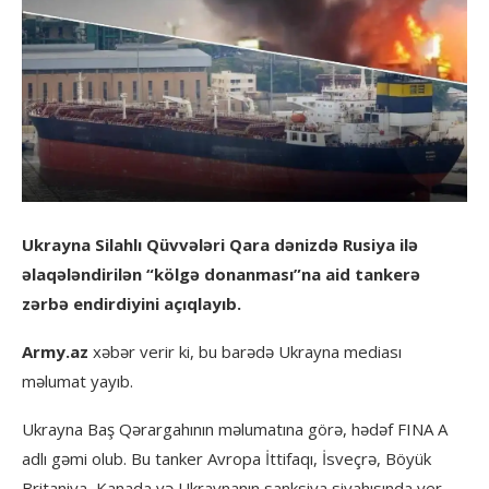
Ukrayna Silahlı Qüvvələri Qara dənizdə Rusiya ilə
əlaqələndirilən “kölgə donanması”na aid tankerə
zərbə endirdiyini açıqlayıb.
Army.az
xəbər verir ki, bu barədə Ukrayna mediası
məlumat yayıb.
Ukrayna Baş Qərargahının məlumatına görə, hədəf FINA A
adlı gəmi olub. Bu tanker Avropa İttifaqı, İsveçrə, Böyük
Britaniya, Kanada və Ukraynanın sanksiya siyahısında yer