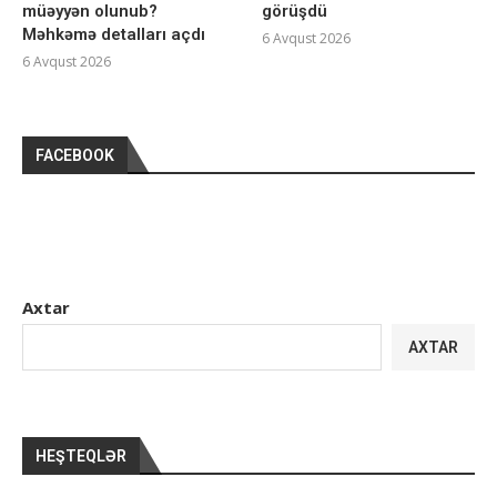
müəyyən olunub?
görüşdü
Məhkəmə detalları açdı
6 Avqust 2026
6 Avqust 2026
FACEBOOK
Axtar
AXTAR
HEŞTEQLƏR