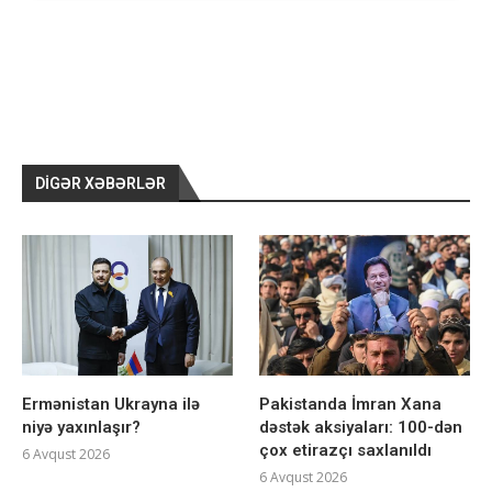
DIGƏR XƏBƏRLƏR
Ermənistan Ukrayna ilə
Pakistanda İmran Xana
niyə yaxınlaşır?
dəstək aksiyaları: 100-dən
çox etirazçı saxlanıldı
6 Avqust 2026
6 Avqust 2026