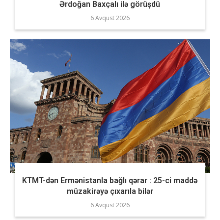
Ərdoğan Baxçalı ilə görüşdü
6 Avqust 2026
KTMT-dən Ermənistanla bağlı qərar : 25-ci maddə
müzakirəyə çıxarıla bilər
6 Avqust 2026