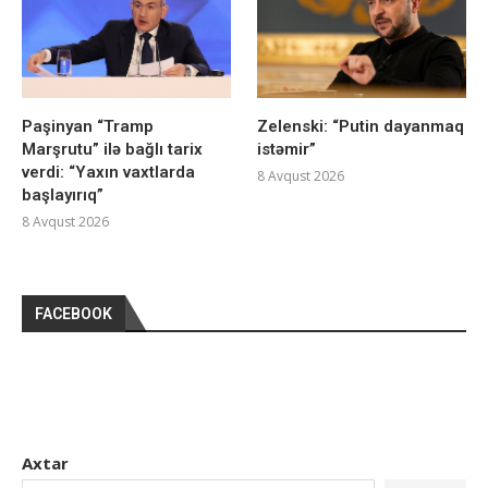
Paşinyan “Tramp
Zelenski: “Putin dayanmaq
Marşrutu” ilə bağlı tarix
istəmir”
verdi: “Yaxın vaxtlarda
8 Avqust 2026
başlayırıq”
8 Avqust 2026
FACEBOOK
Axtar