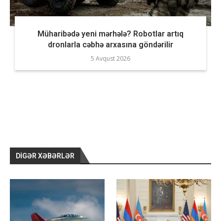
Müharibədə yeni mərhələ? Robotlar artıq
dronlarla cəbhə arxasına göndərilir
5 Avqust 2026
DIGƏR XƏBƏRLƏR