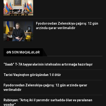
Fyodorovdan Zelenskiyə çağırış: 12 gün
ərzində qərar verilməlidir
ƏN SON MƏQALƏLƏR
“Saab” T-7A təyyarələrinin istehsalını artırmağa hazırlaşır
Tarixi Vaşinqton görüşündən 1 il ötür
Fyodorovdan Zelenskiyə çağırış: 12 gün ərzində qərar
verilməlidir
Rubinyan: “Artıq iki il yarımdır sərhəddə ölən və yaralanan
yoxdur”