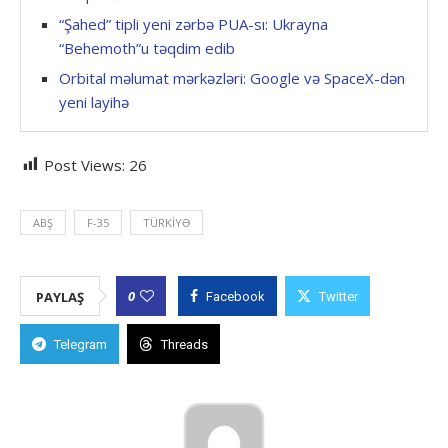
“Şahed” tipli yeni zərbə PUA-sı: Ukrayna
“Behemoth”u təqdim edib
Orbital məlumat mərkəzləri: Google və SpaceX-dən
yeni layihə
Post Views:
26
ABŞ
F-35
TÜRKIYƏ
0
PAYLAŞ
Facebook
Twitter
Telegram
Threads