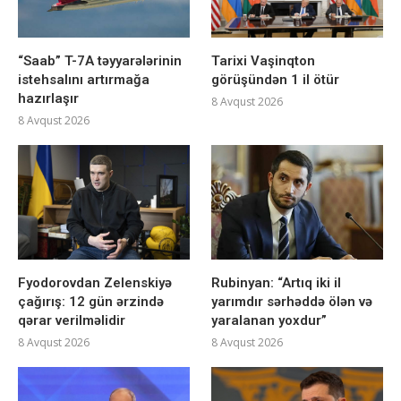
“Saab” T-7A təyyarələrinin
Tarixi Vaşinqton
istehsalını artırmağa
görüşündən 1 il ötür
hazırlaşır
8 Avqust 2026
8 Avqust 2026
Fyodorovdan Zelenskiyə
Rubinyan: “Artıq iki il
çağırış: 12 gün ərzində
yarımdır sərhəddə ölən və
qərar verilməlidir
yaralanan yoxdur”
8 Avqust 2026
8 Avqust 2026