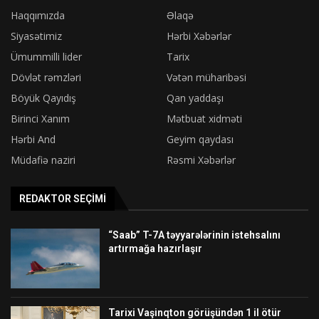
Haqqımızda
Əlaqə
Siyasətimiz
Hərbi Xəbərlər
Ümummilli lider
Tarix
Dövlət rəmzləri
Vətən müharibəsi
Böyük Qayıdış
Qan yaddaşı
Birinci Xanım
Mətbuat xidməti
Hərbi And
Geyim qaydası
Müdafiə naziri
Rəsmi Xəbərlər
REDAKTOR SEÇIMI
“Saab” T-7A təyyarələrinin istehsalını
artırmağa hazırlaşır
Tarixi Vaşinqton görüşündən 1 il ötür