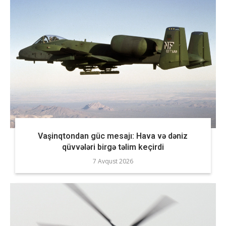
Vaşinqtondan güc mesajı: Hava və dəniz
qüvvələri birgə təlim keçirdi
7 Avqust 2026