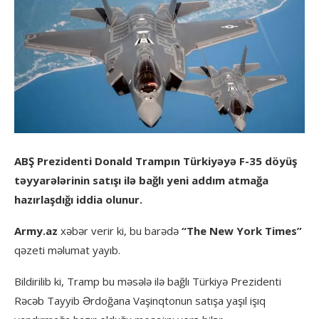
ABŞ Prezidenti Donald Trampın Türkiyəyə F-35 döyüş
təyyarələrinin satışı ilə bağlı yeni addım atmağa
hazırlaşdığı iddia olunur.
Army.az
xəbər verir ki, bu barədə
“The New York Times”
qəzeti məlumat yayıb.
Bildirilib ki, Tramp bu məsələ ilə bağlı Türkiyə Prezidenti
Rəcəb Tayyib Ərdoğana Vaşinqtonun satışa yaşıl işıq