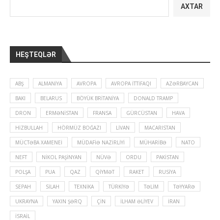
AXTAR
HEŞTEQLƏR
ABŞ
ALMANIYA
AVROPA
AVROPA İTTIFAQI
AZƏRBAYCAN
BAKI
BELARUS
BÖYÜK BRITANIYA
DONALD TRAMP
DRON
ERMƏNISTAN
FRANSA
GÜRCÜSTAN
HAVA
HIZBULLAH
HÖRMÜZ BOĞAZI
LIVAN
MACARISTAN
MÜCTƏBA XAMENEI
MÜDAFIƏ NAZIRLIYI
MÜHARIBƏ
NATO
NEFT
NIKOL PAŞINYAN
NÜVƏ
ORDU
PAKISTAN
POLŞA
PUA
QAZ
QIYMƏT
RAKET
RUSIYA
SEPAH
SILAH
TEXNIKA
TÜRKIYƏ
TƏLIM
TƏYYARƏ
UKRAYNA
YAXIN ŞƏRQ
ÇIN
İLHAM ƏLIYEV
İRAN
İSRAIL