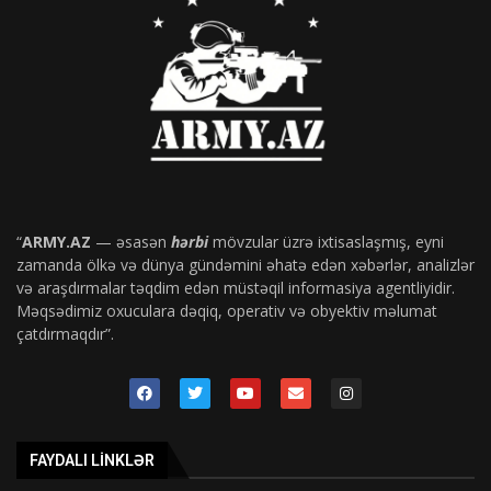
“
ARMY.AZ
— əsasən
hərbi
mövzular üzrə ixtisaslaşmış, eyni
zamanda ölkə və dünya gündəmini əhatə edən xəbərlər, analizlər
və araşdırmalar təqdim edən müstəqil informasiya agentliyidir.
Məqsədimiz oxuculara dəqiq, operativ və obyektiv məlumat
çatdırmaqdır”.
FAYDALI LINKLƏR