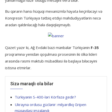
yandırmağa hazır olduğu mesajını verə bilər.
Bu qərarın hansı hüquqi mexanizmlə həyata keçiriləcəyi və
Konqresin Türkiyəyə tətbiq etdiyi məhdudiyyətlərin necə
aradan qaldırılacağı hələ dəqiqləşməyib.
Qəzet yazır ki, Ağ Evdəki bəzi mənbələr Türkiyənin
F-35
proqramına yenidən qoşulması prosesinin iki ölkə lideri
arasında rəsmi məktub mübadiləsi ilə başlaya biləcəyini
istisna etmirlər.
Sizə maraqlı ola bilər
Türkiyənin S-400-ləri Körfəzə gedir?
Ukrayna ordusu güclənir: milyardlıq Gripen
müqaviləsi imzalandı