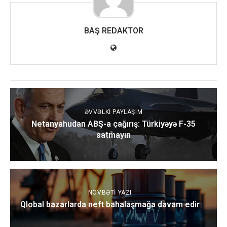
BAŞ REDAKTOR
ƏVVƏLKI PAYLAŞIM
Netanyahudan ABŞ-a çağırış: Türkiyəyə F-35
satmayın
NÖVBƏTI YAZI
Qlobal bazarlarda neft bahalaşmağa davam edir