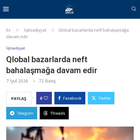
Ev
İqtisadiyyat
Qlobal bazarlarda neft bahalaşmağa
davam edir
İqtisadiyyat
Qlobal bazarlarda neft
bahalaşmağa davam edir
7 İyul 2026
72
Baxış
0
PAYLAŞ
Facebook
Twitter
Telegram
Threads