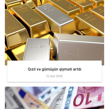
Qızıl və gümüşün qiyməti artdı
22 İyul 2026