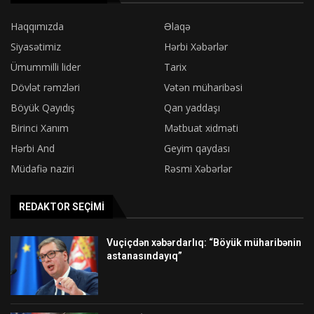
Haqqımızda
Əlaqə
Siyasətimiz
Hərbi Xəbərlər
Ümummilli lider
Tarix
Dövlət rəmzləri
Vətən müharibəsi
Böyük Qayıdış
Qan yaddaşı
Birinci Xanım
Mətbuat xidməti
Hərbi And
Geyim qaydası
Müdafiə naziri
Rəsmi Xəbərlər
REDAKTOR SEÇIMI
Vuçiçdən xəbərdarlıq: “Böyük müharibənin
astanasındayıq”