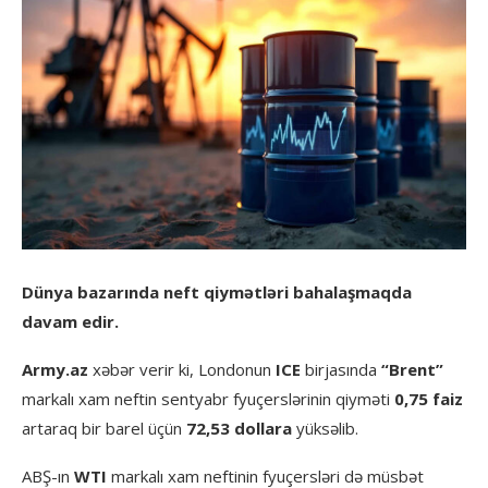
Dünya bazarında neft qiymətləri bahalaşmaqda
davam edir.
Army.az
xəbər verir ki, Londonun
ICE
birjasında
“Brent”
markalı xam neftin sentyabr fyuçerslərinin qiyməti
0,75 faiz
artaraq bir barel üçün
72,53 dollara
yüksəlib.
ABŞ-ın
WTI
markalı xam neftinin fyuçersləri də müsbət