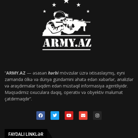
“
ARMY.AZ
— əsasən
hərbi
mövzular üzrə ixtisaslaşmış, eyni
zamanda ölkə və dünya gündəmini əhatə edən xəbərlər, analizlər
və araşdırmalar təqdim edən müstəqil informasiya agentliyidir.
Məqsədimiz oxuculara dəqiq, operativ və obyektiv məlumat
çatdırmaqdır”.
FAYDALI LINKLƏR