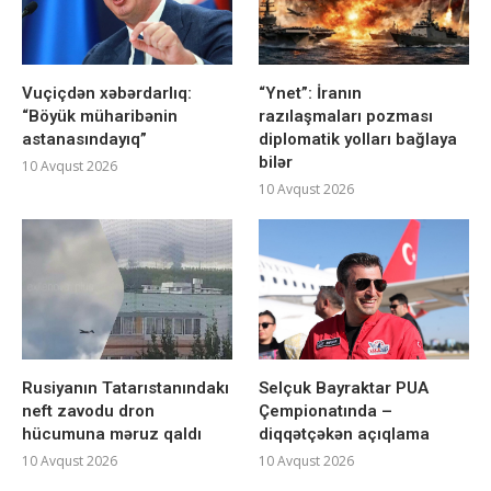
Vuçiçdən xəbərdarlıq:
“Ynet”: İranın
“Böyük müharibənin
razılaşmaları pozması
astanasındayıq”
diplomatik yolları bağlaya
bilər
10 Avqust 2026
10 Avqust 2026
Rusiyanın Tatarıstanındakı
Selçuk Bayraktar PUA
neft zavodu dron
Çempionatında –
hücumuna məruz qaldı
diqqətçəkən açıqlama
10 Avqust 2026
10 Avqust 2026