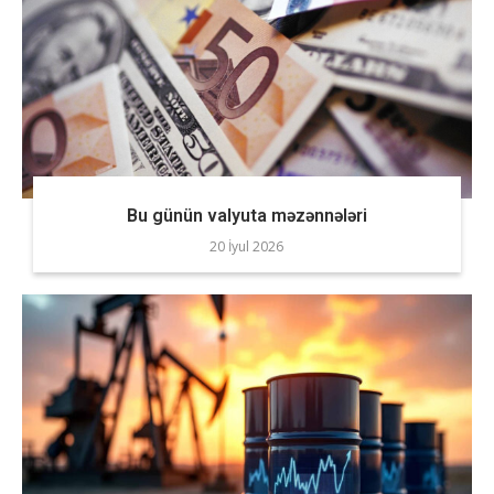
Bu günün valyuta məzənnələri
20 İyul 2026