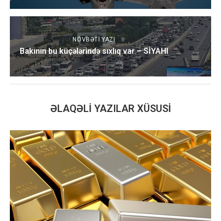
NÖVBƏTI YAZI
Bakının bu küçələrində sıxlıq var – SİYAHI
ƏLAQƏLI YAZILAR XÜSUSI