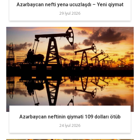
Azərbaycan nefti yenə ucuzlaşdı – Yeni qiymət
29 İyul 2026
Azərbaycan neftinin qiyməti 109 dolları ötüb
24 İyul 2026