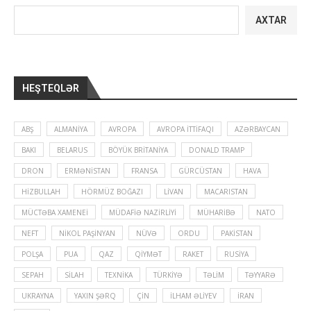
AXTAR
HEŞTEQLƏR
ABŞ
ALMANIYA
AVROPA
AVROPA İTTIFAQI
AZƏRBAYCAN
BAKI
BELARUS
BÖYÜK BRITANIYA
DONALD TRAMP
DRON
ERMƏNISTAN
FRANSA
GÜRCÜSTAN
HAVA
HIZBULLAH
HÖRMÜZ BOĞAZI
LIVAN
MACARISTAN
MÜCTƏBA XAMENEI
MÜDAFIƏ NAZIRLIYI
MÜHARIBƏ
NATO
NEFT
NIKOL PAŞINYAN
NÜVƏ
ORDU
PAKISTAN
POLŞA
PUA
QAZ
QIYMƏT
RAKET
RUSIYA
SEPAH
SILAH
TEXNIKA
TÜRKIYƏ
TƏLIM
TƏYYARƏ
UKRAYNA
YAXIN ŞƏRQ
ÇIN
İLHAM ƏLIYEV
İRAN