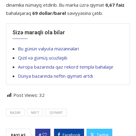
dinamika nümayiş etdirib. Bu marka üzrə qiymət
0,67 faiz
bahalaşaraq
69 dollar/barel
səviyyəsinə çatıb.
Sizə maraqlı ola bilər
Bu günün valyuta məzənnələri
Qızıl və gümüş ucuzlaşıb
Avropa bazarında qaz rekord templə bahalaşır
Dünya bazarında neftin qiyməti artdı
Post Views:
32
BAZAR
NEFT
QIYMƏT
0
PAYLAŞ
Facebook
Twitter