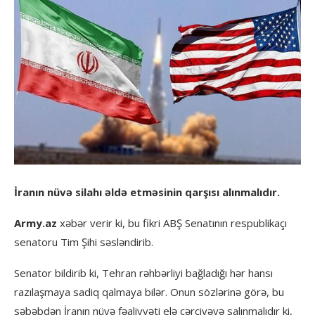
İranın nüvə silahı əldə etməsinin qarşısı alınmalıdır.
Army.az
xəbər verir ki, bu fikri ABŞ Senatının respublikaçı
senatoru Tim Şihi səsləndirib.
Senator bildirib ki, Tehran rəhbərliyi bağladığı hər hansı
razılaşmaya sadiq qalmaya bilər. Onun sözlərinə görə, bu
səbəbdən İranın nüvə fəaliyyəti elə çərçivəyə salınmalıdır ki,