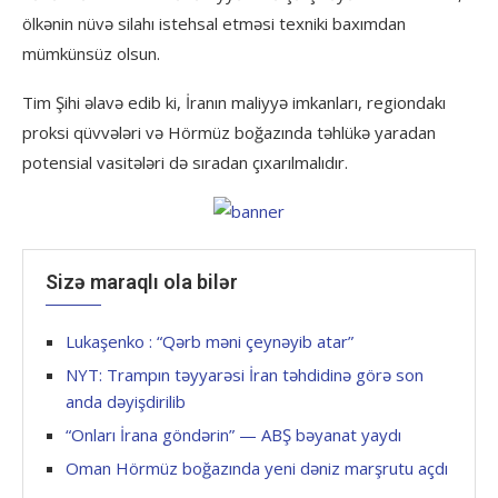
ölkənin nüvə silahı istehsal etməsi texniki baxımdan
mümkünsüz olsun.
Tim Şihi əlavə edib ki, İranın maliyyə imkanları, regiondakı
proksi qüvvələri və Hörmüz boğazında təhlükə yaradan
potensial vasitələri də sıradan çıxarılmalıdır.
Sizə maraqlı ola bilər
Lukaşenko : “Qərb məni çeynəyib atar”
NYT: Trampın təyyarəsi İran təhdidinə görə son
anda dəyişdirilib
“Onları İrana göndərin” — ABŞ bəyanat yaydı
Oman Hörmüz boğazında yeni dəniz marşrutu açdı