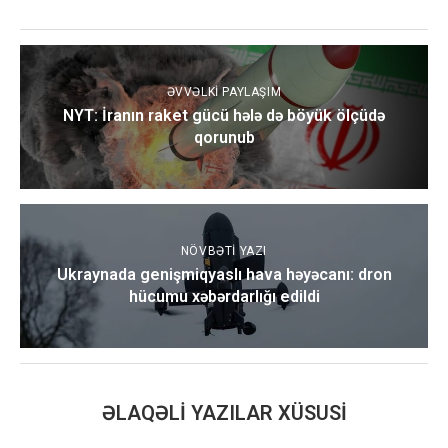
ƏVVƏLKI PAYLAŞIM
NYT: İranın raket gücü hələ də böyük ölçüdə
qorunub
NÖVBƏTI YAZI
Ukraynada genişmiqyaslı hava həyəcanı: dron
hücumu xəbərdarlığı edildi
ƏLAQƏLI YAZILAR XÜSUSI