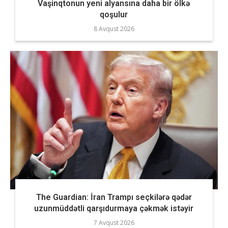
Vaşinqtonun yeni alyansına daha bir ölkə
qoşulur
8 Avqust 2026
The Guardian: İran Trampı seçkilərə qədər
uzunmüddətli qarşıdurmaya çəkmək istəyir
7 Avqust 2026