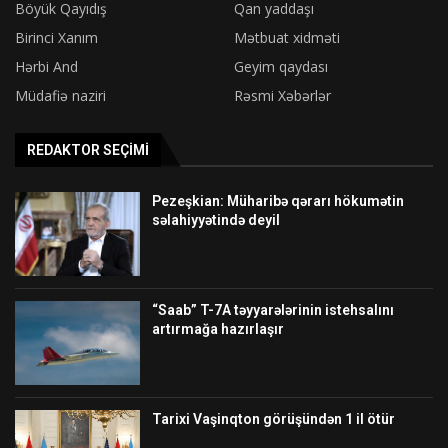
Böyük Qayıdış
Qan yaddaşı
Birinci Xanım
Mətbuat xidməti
Hərbi And
Geyim qaydası
Müdafiə naziri
Rəsmi Xəbərlər
REDAKTOR SEÇIMI
Pezeşkian: Müharibə qərarı hökumətin
səlahiyyətində deyil
“Saab” T-7A təyyarələrinin istehsalını
artırmağa hazırlaşır
Tarixi Vaşinqton görüşündən 1 il ötür