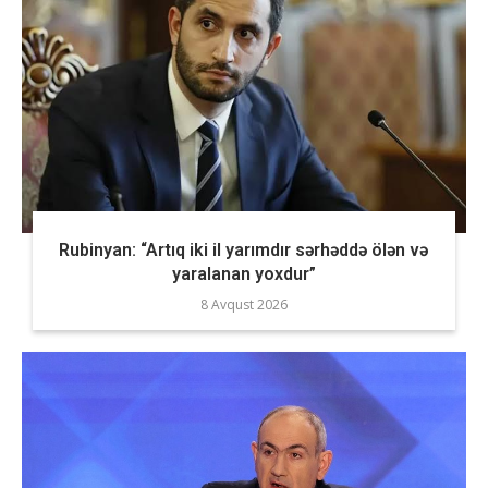
Rubinyan: “Artıq iki il yarımdır sərhəddə ölən və
yaralanan yoxdur”
8 Avqust 2026