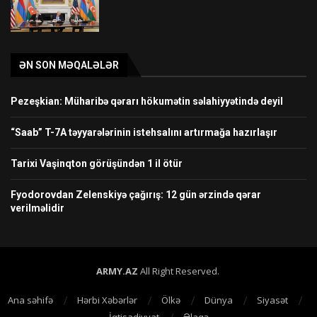
ƏN SON MƏQALƏLƏR
Pezeşkian: Müharibə qərarı hökumətin səlahiyyətində deyil
“Saab” T-7A təyyarələrinin istehsalını artırmağa hazırlaşır
Tarixi Vaşinqton görüşündən 1 il ötür
Fyodorovdan Zelenskiyə çağırış: 12 gün ərzində qərar
verilməlidir
ARMY.AZ
All Right Reserved.
Ana səhifə
Hərbi Xəbərlər
Ölkə
Dünya
Siyasət