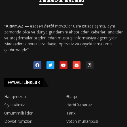
“
ARMY.AZ
— əsasən
hərbi
mövzular üzrə ixtisaslaşmış, eyni
zamanda ölkə və dünya gündəmini əhatə edən xəbərlər, analizlər
və araşdırmalar təqdim edən müstəqil informasiya agentliyidir.
Məqsədimiz oxuculara dəqiq, operativ və obyektiv məlumat
çatdırmaqdır”.
FAYDALI LINKLƏR
Haqqımızda
Əlaqə
Siyasətimiz
Hərbi Xəbərlər
Ümummilli lider
Tarix
Dövlət rəmzləri
Vətən müharibəsi