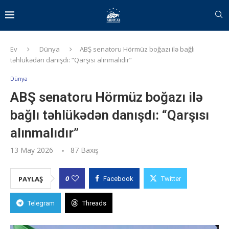
Ev
Dünya
ABŞ senatoru Hörmüz boğazı ilə bağlı
təhlükədən danışdı: “Qarşısı alınmalıdır”
Dünya
ABŞ senatoru Hörmüz boğazı ilə
bağlı təhlükədən danışdı: “Qarşısı
alınmalıdır”
13 May 2026
87
Baxış
0
PAYLAŞ
Facebook
Twitter
Telegram
Threads