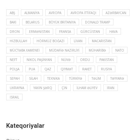
ABŞ
ALMANIYA
AVROPA
AVROPA İTTIFAQI
AZƏRBAYCAN
BAKI
BELARUS
BÖYÜK BRITANIYA
DONALD TRAMP
DRON
ERMƏNISTAN
FRANSA
GÜRCÜSTAN
HAVA
HIZBULLAH
HÖRMÜZ BOĞAZI
LIVAN
MACARISTAN
MÜCTƏBA XAMENEI
MÜDAFIƏ NAZIRLIYI
MÜHARIBƏ
NATO
NEFT
NIKOL PAŞINYAN
NÜVƏ
ORDU
PAKISTAN
POLŞA
PUA
QAZ
QIYMƏT
RAKET
RUSIYA
SEPAH
SILAH
TEXNIKA
TÜRKIYƏ
TƏLIM
TƏYYARƏ
UKRAYNA
YAXIN ŞƏRQ
ÇIN
İLHAM ƏLIYEV
İRAN
İSRAIL
Kateqoriyalar