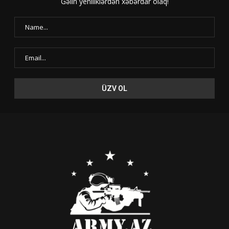
Gəlin yeniliklərdən xəbərdar olaq!