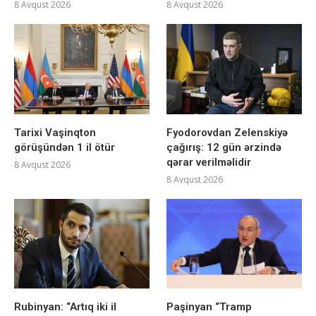
8 Avqust 2026
8 Avqust 2026
Tarixi Vaşinqton
Fyodorovdan Zelenskiyə
görüşündən 1 il ötür
çağırış: 12 gün ərzində
qərar verilməlidir
8 Avqust 2026
8 Avqust 2026
Rubinyan: “Artıq iki il
Paşinyan “Tramp