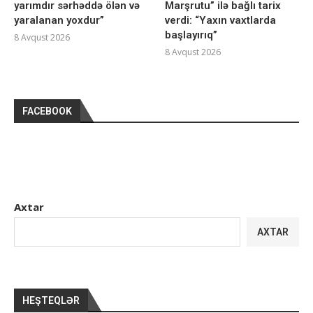
yarımdır sərhəddə ölən və
Marşrutu” ilə bağlı tarix
yaralanan yoxdur”
verdi: “Yaxın vaxtlarda
başlayırıq”
8 Avqust 2026
8 Avqust 2026
FACEBOOK
Axtar
AXTAR
HEŞTEQLƏR