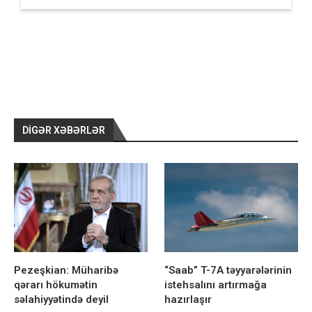
DIGƏR XƏBƏRLƏR
Pezeşkian: Müharibə
“Saab” T-7A təyyarələrinin
qərarı hökumətin
istehsalını artırmağa
səlahiyyətində deyil
hazırlaşır