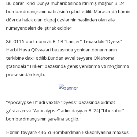
Bu qərar İkinci Dünya müharibəsində itirilmiş məşhur B-24
bombardmançısının xatirəsinə qəbul edilib.Mərasimdə həmin
dövrdə həlak olan ekipaj üzvlərinin nəslindən olan ailə
nümayəndələri də iştirak ediblər.
86-0115 bort nömrəli B-1B “Lancer” Texasdakı “Dyess”
Hərbi Hava Qüvvələri bazasında yenidən donanmanın
tərkibinə daxil edilib.Bundan əvvəl təyyarə Oklahoma
ştatındakı “Tinker” bazasında geniş yenilənmə və rənglənmə
prosesindən keçib.
“Apocalypse II” adı vaxtilə “Dyess” bazasında xidmət
göstərən və “Apocalypse” adını daşıyan B-24J “Liberator”
bombardmançısının şərəfinə seçilib.
Həmin təyyarə 436-cı Bombardman Eskadrilyasına məxsus