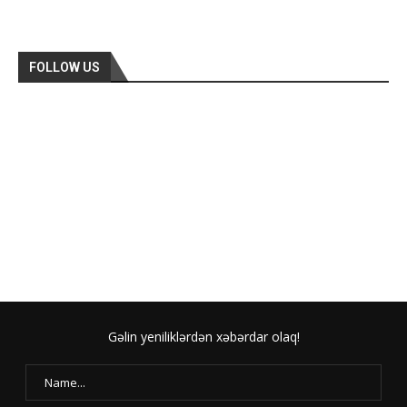
FOLLOW US
Gəlin yeniliklərdən xəbərdar olaq!