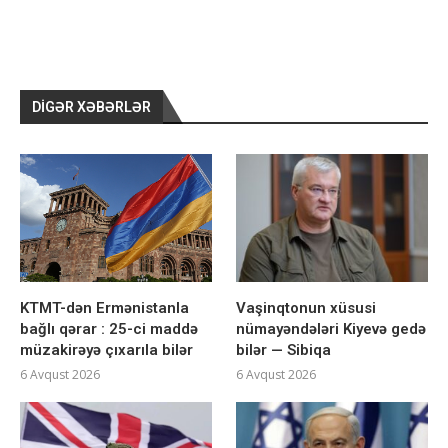
DIGƏR XƏBƏRLƏR
KTMT-dən Ermənistanla
Vaşinqtonun xüsusi
bağlı qərar : 25-ci maddə
nümayəndələri Kiyevə gedə
müzakirəyə çıxarıla bilər
bilər — Sibiqa
6 Avqust 2026
6 Avqust 2026