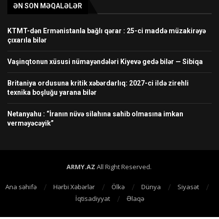
ƏN SON MƏQALƏLƏR
KTMT-dən Ermənistanla bağlı qərar : 25-ci maddə müzakirəyə
çıxarıla bilər
Vaşinqtonun xüsusi nümayəndələri Kiyevə gedə bilər — Sibiqa
Britaniya ordusuna kritik xəbərdarlıq: 2027-ci ildə zirehli
texnika boşluğu yarana bilər
Netanyahu : “İranın nüvə silahına sahib olmasına imkan
verməyəcəyik”
ARMY.AZ
All Right Reserved.
Ana səhifə
Hərbi Xəbərlər
Ölkə
Dünya
Siyasət
İqtisadiyyat
Əlaqə