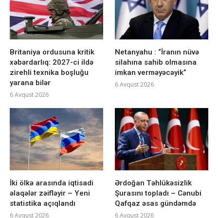
Britaniya ordusuna kritik
Netanyahu : “İranın nüvə
xəbərdarlıq: 2027-ci ildə
silahına sahib olmasına
zirehli texnika boşluğu
imkan verməyəcəyik”
yarana bilər
6 Avqust 2026
6 Avqust 2026
İki ölkə arasında iqtisadi
Ərdoğan Təhlükəsizlik
əlaqələr zəifləyir – Yeni
Şurasını topladı – Cənubi
statistika açıqlandı
Qafqaz əsas gündəmdə
6 Avqust 2026
6 Avqust 2026