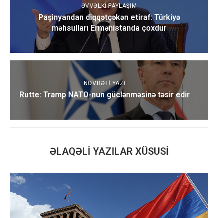
ƏVVƏLKI PAYLAŞIM
Paşinyandan diqqətçəkən etiraf: Türkiyə
məhsulları Ermənistanda çoxdur
NÖVBƏTI YAZI
Rutte: Tramp NATO-nun güclənməsinə təsir edir
ƏLAQƏLI YAZILAR XÜSUSI