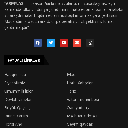
“
ARMY.AZ
— əsasən
hərbi
mövzular üzrə ixtisaslaşmış, eyni
zamanda ölkə və dünya gündəmini əhatə edən xəbərlər, analizlər
və araşdırmalar təqdim edən müstəqil informasiya agentliyidir.
Məqsədimiz oxuculara dəqiq, operativ və obyektiv məlumat
çatdırmaqdır”.
FAYDALI LINKLƏR
Haqqımızda
Əlaqə
Siyasətimiz
Hərbi Xəbərlər
Ümummilli lider
Tarix
Dövlət rəmzləri
Vətən müharibəsi
Böyük Qayıdış
Qan yaddaşı
Birinci Xanım
Mətbuat xidməti
Hərbi And
Geyim qaydası