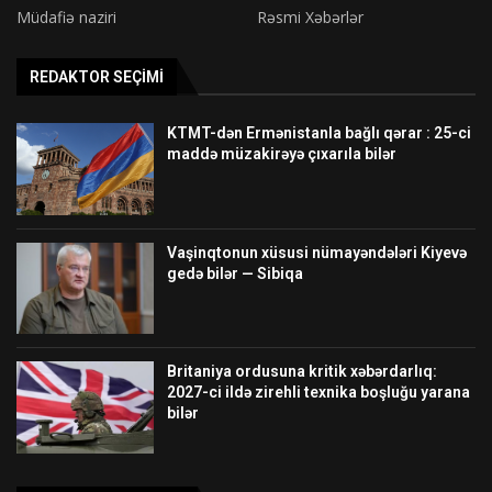
Müdafiə naziri
Rəsmi Xəbərlər
REDAKTOR SEÇIMI
KTMT-dən Ermənistanla bağlı qərar : 25-ci
maddə müzakirəyə çıxarıla bilər
Vaşinqtonun xüsusi nümayəndələri Kiyevə
gedə bilər — Sibiqa
Britaniya ordusuna kritik xəbərdarlıq:
2027-ci ildə zirehli texnika boşluğu yarana
bilər