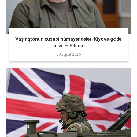
Vaşinqtonun xüsusi nümayəndələri Kiyevə gedə
bilər — Sibiqa
6 Avqust 2026