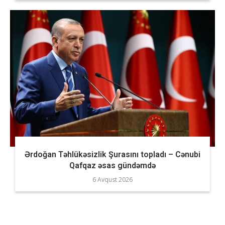
Ərdoğan Təhlükəsizlik Şurasını topladı – Cənubi
Qafqaz əsas gündəmdə
6 Avqust 2026