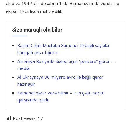
olub və 1942-ci il dekabrın 1-də Birma üzərində vurularaq
ekipajı ilə birlikdə məhv edilib.
Sizə maraqlı ola bilər
Kazım Cəlali: Müctəba Xamenei ilə bağlı şayiələr
həqiqəti əks etdirmir
Almaniya Rusiya ilə dialoq üçün “pəncərə” görür —
media
Aİ Ukraynaya 90 milyard avro ilə bağlı qərar
hazırlayır
Xamenei qərar verə bilmir – İran çətin seçim
qarşısında qaldı
Post Views:
17