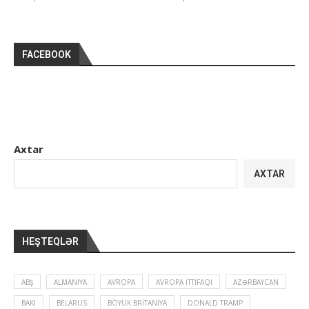
FACEBOOK
Axtar
AXTAR
HEŞTEQLƏR
ABŞ
ALMANIYA
AVROPA
AVROPA İTTIFAQI
AZƏRBAYCAN
BAKI
BELARUS
BÖYÜK BRITANIYA
DONALD TRAMP