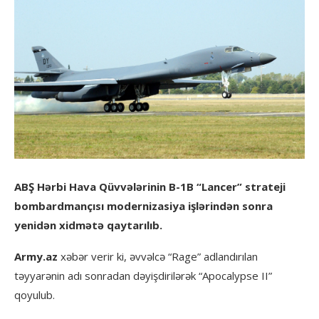
ABŞ Hərbi Hava Qüvvələrinin B-1B “Lancer” strateji
bombardmançısı modernizasiya işlərindən sonra
yenidən xidmətə qaytarılıb.
Army.az
xəbər verir ki, əvvəlcə “Rage” adlandırılan
təyyarənin adı sonradan dəyişdirilərək “Apocalypse II”
qoyulub.