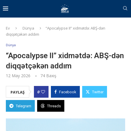
Ev
Dünya
“Apocalypse II” xidmətdə: ABŞ-dən
diqqətçəkən addım
Dünya
“Apocalypse II” xidmətdə: ABŞ-dən
diqqətçəkən addım
12 May 2026
74
Baxış
0
PAYLAŞ
Facebook
Twitter
Telegram
Threads