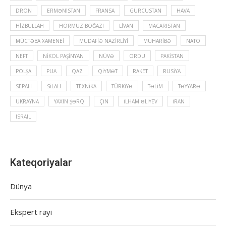
DRON
ERMƏNISTAN
FRANSA
GÜRCÜSTAN
HAVA
HIZBULLAH
HÖRMÜZ BOĞAZI
LIVAN
MACARISTAN
MÜCTƏBA XAMENEI
MÜDAFIƏ NAZIRLIYI
MÜHARIBƏ
NATO
NEFT
NIKOL PAŞINYAN
NÜVƏ
ORDU
PAKISTAN
POLŞA
PUA
QAZ
QIYMƏT
RAKET
RUSIYA
SEPAH
SILAH
TEXNIKA
TÜRKIYƏ
TƏLIM
TƏYYARƏ
UKRAYNA
YAXIN ŞƏRQ
ÇIN
İLHAM ƏLIYEV
İRAN
İSRAIL
Kateqoriyalar
Dünya
Ekspert rəyi