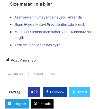
Sizə maraqlı ola bilər
Azərbaycan nümayəndə heyəti Tehranda
İlham Əliyev Malavi Prezidentini təbrik edib
Müctəba Xameneidən xəbər var – tanınmaz hala
düşüb
Tehran: “Yeni dövr başlayır”
Post Views:
25
AZƏRBAYCAN
SUDAN
XİN
0
PAYLAŞ
Facebook
Twitter
Telegram
Threads