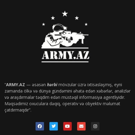
“
ARMY.AZ
— əsasən
hərbi
mövzular üzrə ixtisaslaşmış, eyni
zamanda ölkə və dünya gündəmini əhatə edən xəbərlər, analizlər
və araşdırmalar təqdim edən müstəqil informasiya agentliyidir.
Məqsədimiz oxuculara dəqiq, operativ və obyektiv məlumat
çatdırmaqdır”.