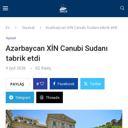
Ev
Siyasət
Azərbaycan XİN Cənubi Sudanı təbrik etdi
Siyasət
Azərbaycan XİN Cənubi Sudanı
təbrik etdi
9 İyul 2026
62
Baxış
0
PAYLAŞ
Facebook
Twitter
Telegram
Threads