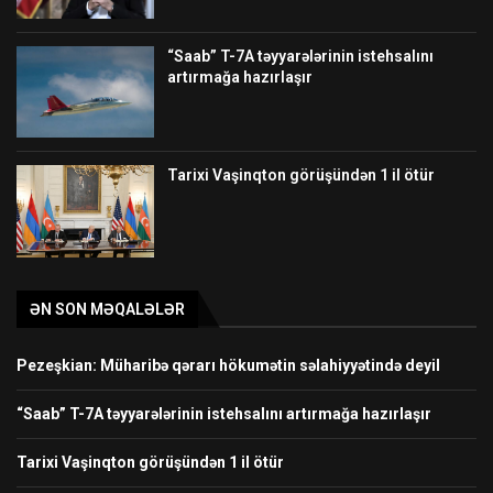
“Saab” T-7A təyyarələrinin istehsalını
artırmağa hazırlaşır
Tarixi Vaşinqton görüşündən 1 il ötür
ƏN SON MƏQALƏLƏR
Pezeşkian: Müharibə qərarı hökumətin səlahiyyətində deyil
“Saab” T-7A təyyarələrinin istehsalını artırmağa hazırlaşır
Tarixi Vaşinqton görüşündən 1 il ötür