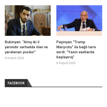
Rubinyan: “Artıq iki il
Paşinyan “Tramp
yarımdır sərhəddə ölən və
Marşrutu” ilə bağlı tarix
yaralanan yoxdur”
verdi: “Yaxın vaxtlarda
başlayırıq”
8 Avqust 2026
8 Avqust 2026
FACEBOOK