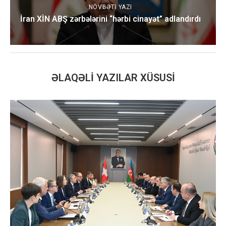
NÖVBƏTI YAZI
İran XİN ABŞ zərbələrini “hərbi cinayət” adlandırdı
ƏLAQƏLI YAZILAR XÜSUSI