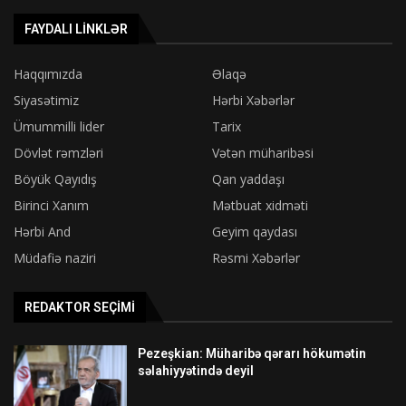
FAYDALI LINKLƏR
Haqqımızda
Əlaqə
Siyasətimiz
Hərbi Xəbərlər
Ümummilli lider
Tarix
Dövlət rəmzləri
Vətən müharibəsi
Böyük Qayıdış
Qan yaddaşı
Birinci Xanım
Mətbuat xidməti
Hərbi And
Geyim qaydası
Müdafiə naziri
Rəsmi Xəbərlər
REDAKTOR SEÇIMI
Pezeşkian: Müharibə qərarı hökumətin
səlahiyyətində deyil