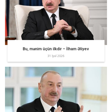
Bu, mənim üçün ilkdir – İlham Əliyev
31 İyul 2026