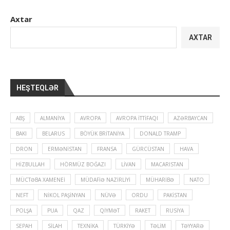
Axtar
AXTAR
HEŞTEQLƏR
ABŞ
ALMANIYA
AVROPA
AVROPA İTTIFAQI
AZƏRBAYCAN
BAKI
BELARUS
BÖYÜK BRITANIYA
DONALD TRAMP
DRON
ERMƏNISTAN
FRANSA
GÜRCÜSTAN
HAVA
HIZBULLAH
HÖRMÜZ BOĞAZI
LIVAN
MACARISTAN
MÜCTƏBA XAMENEI
MÜDAFIƏ NAZIRLIYI
MÜHARIBƏ
NATO
NEFT
NIKOL PAŞINYAN
NÜVƏ
ORDU
PAKISTAN
POLŞA
PUA
QAZ
QIYMƏT
RAKET
RUSIYA
SEPAH
SILAH
TEXNIKA
TÜRKIYƏ
TƏLIM
TƏYYARƏ