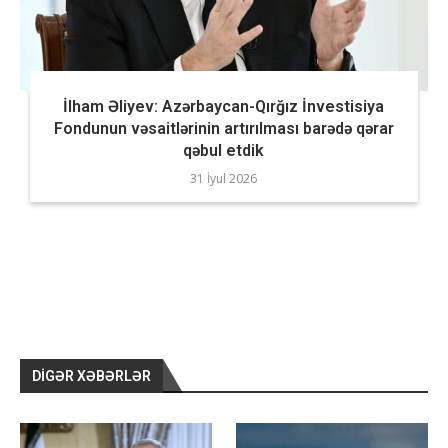
İlham Əliyev: Azərbaycan-Qırğız İnvestisiya
Fondunun vəsaitlərinin artırılması barədə qərar
qəbul etdik
31 İyul 2026
DIGƏR XƏBƏRLƏR