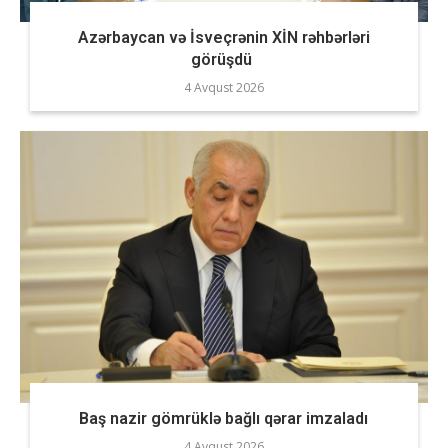
Azərbaycan və İsveçrənin XİN rəhbərləri
görüşdü
4 Avqust 2026
Baş nazir gömrüklə bağlı qərar imzaladı
4 Avqust 2026