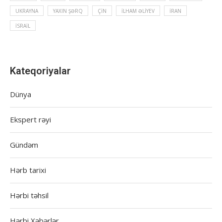
UKRAYNA
YAXIN ŞƏRQ
ÇIN
İLHAM ƏLIYEV
İRAN
İSRAIL
Kateqoriyalar
Dünya
Ekspert rəyi
Gündəm
Hərb tarixi
Hərbi təhsil
Hərbi Xəbərlər