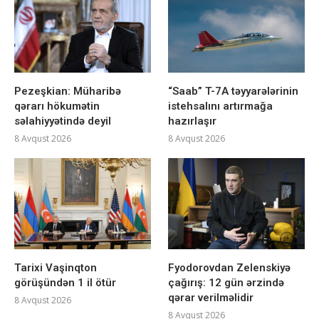
Pezeşkian: Müharibə
“Saab” T-7A təyyarələrinin
qərarı hökumətin
istehsalını artırmağa
səlahiyyətində deyil
hazırlaşır
8 Avqust 2026
8 Avqust 2026
Tarixi Vaşinqton
Fyodorovdan Zelenskiyə
görüşündən 1 il ötür
çağırış: 12 gün ərzində
qərar verilməlidir
8 Avqust 2026
8 Avqust 2026