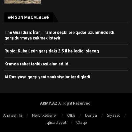
ƏN SON MƏQALƏLƏR
The Guardian: İran Trampı seçkilərə qədər uzunmüddətli
qarşıdurmaya çəkmək istəyir
Rubio: Kuba üçün qarşıdakı 2,5 il həlledici olacaq
Krımda raket təhlükəsi elan edildi
Aİ Rusiyaya qarşı yeni sanksiyalar təsdiqlədi
ARMY.AZ
All Right Reserved.
Ana səhifə
Hərbi Xəbərlər
Ölkə
Dünya
Siyasət
İqtisadiyyat
Əlaqə