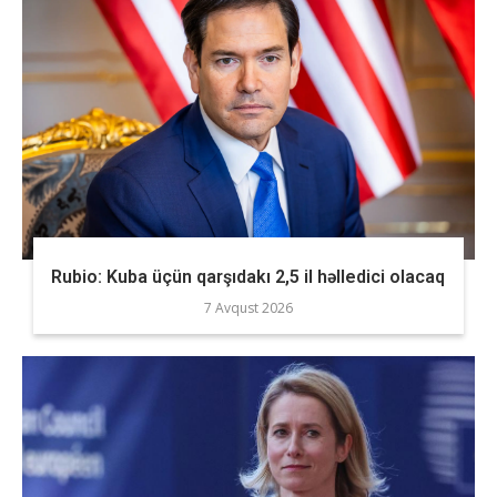
Rubio: Kuba üçün qarşıdakı 2,5 il həlledici olacaq
7 Avqust 2026