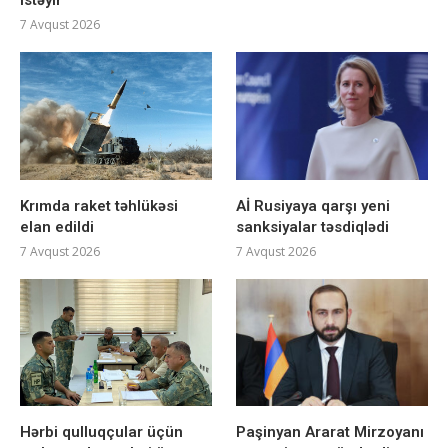
7 Avqust 2026
Krımda raket təhlükəsi
Aİ Rusiyaya qarşı yeni
elan edildi
sanksiyalar təsdiqlədi
7 Avqust 2026
7 Avqust 2026
Hərbi qulluqçular üçün
Paşinyan Ararat Mirzoyanı