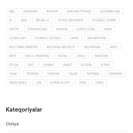
ABŞ
ALMANIYA
AVROPA
AVROPA İTTIFAQI
AZƏRBAYCAN
Aİ
BAKI
BELARUS
BÖYÜK BRITANIYA
DONALD TRAMP
DRON
ERMƏNISTAN
FRANSA
GÜRCÜSTAN
HAVA
HIZBULLAH
HÖRMÜZ BOĞAZI
LIVAN
MACARISTAN
MÜCTƏBA XAMENEI
MÜDAFIƏ NAZIRLIYI
MÜHARIBƏ
NATO
NEFT
NIKOL PAŞINYAN
NÜVƏ
ORDU
PAKISTAN
POLŞA
QAZ
QIYMƏT
RAKET
RUSIYA
SEPAH
SILAH
TEXNIKA
TÜRKIYƏ
TƏLIM
TƏYYARƏ
UKRAYNA
YAXIN ŞƏRQ
ÇIN
İLHAM ƏLIYEV
İRAN
İSRAIL
Kateqoriyalar
Dünya