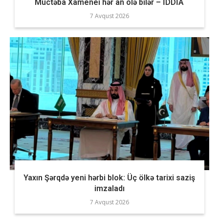
Müctəba Xamenei hər an ölə bilər – İDDİA
7 Avqust 2026
Yaxın Şərqdə yeni hərbi blok: Üç ölkə tarixi saziş
imzaladı
7 Avqust 2026