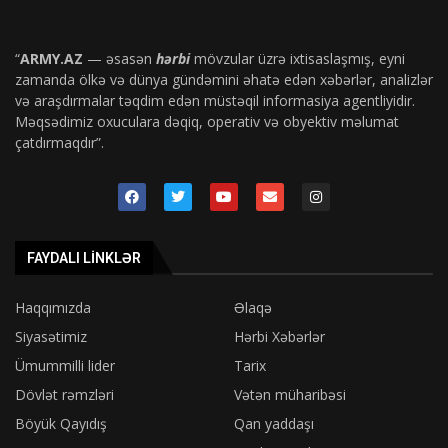
“
ARMY.AZ
— əsasən
hərbi
mövzular üzrə ixtisaslaşmış, eyni
zamanda ölkə və dünya gündəmini əhatə edən xəbərlər, analizlər
və araşdırmalar təqdim edən müstəqil informasiya agentliyidir.
Məqsədimiz oxuculara dəqiq, operativ və obyektiv məlumat
çatdırmaqdır”.
FAYDALI LINKLƏR
Haqqımızda
Əlaqə
Siyasətimiz
Hərbi Xəbərlər
Ümummilli lider
Tarix
Dövlət rəmzləri
Vətən müharibəsi
Böyük Qayıdış
Qan yaddaşı