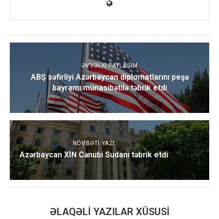
ƏVVƏLKI PAYLAŞIM
ABŞ səfirliyi Azərbaycan diplomatlarını peşə
bayramı münasibətilə təbrik etdi
NÖVBƏTI YAZI
Azərbaycan XİN Cənubi Sudanı təbrik etdi
ƏLAQƏLI YAZILAR XÜSUSI