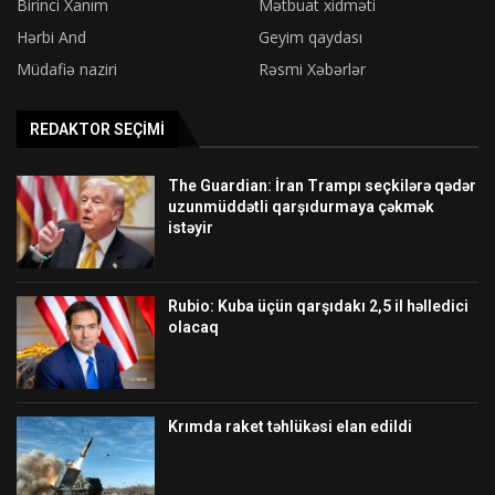
Birinci Xanım
Mətbuat xidməti
Hərbi And
Geyim qaydası
Müdafiə naziri
Rəsmi Xəbərlər
REDAKTOR SEÇIMI
The Guardian: İran Trampı seçkilərə qədər
uzunmüddətli qarşıdurmaya çəkmək
istəyir
Rubio: Kuba üçün qarşıdakı 2,5 il həlledici
olacaq
Krımda raket təhlükəsi elan edildi