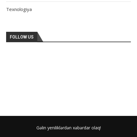
Texnologiya
FOLLOW US
Gəlin yeniliklərdən xəbərdar olaq!