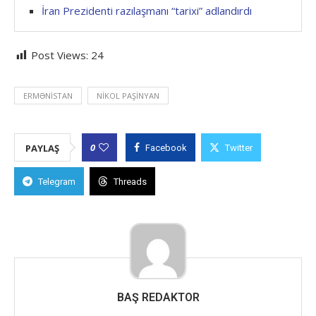
İran Prezidenti razılaşmanı “tarixi” adlandırdı
Post Views:
24
ERMƏNISTAN
NIKOL PAŞINYAN
0
PAYLAŞ
Facebook
Twitter
Telegram
Threads
BAŞ REDAKTOR