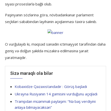
siyasi proseslərlə bağlı olub.
Paşinyanın sözlərinə görə, növbədənkənar parlament
seçkiləri səbəbindən layihənin açıqlanması təxirə salınıb.
O vurğulayıb ki, məqsəd sənədin ictimaiyyət tərəfindən daha
geniş və dolğun şəkildə müzakirə edilməsinə şərait
yaratmaqdır.
Sizə maraqlı ola bilər
Kobaxidze Qazaxıstandadır : Görüş başladı
Ukrayna Rusiyanın 14 gəmisini vurduğunu açıqladı
Trampdan müəmmalı paylaşım: “Nə baş verdiyini
anlaya bilməyəcəksən”