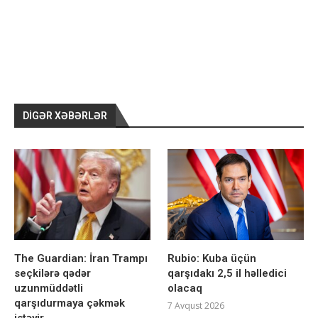
DIGƏR XƏBƏRLƏR
The Guardian: İran Trampı
Rubio: Kuba üçün
seçkilərə qədər
qarşıdakı 2,5 il həlledici
uzunmüddətli
olacaq
qarşıdurmaya çəkmək
7 Avqust 2026
istəyir