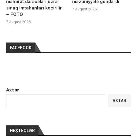
məharət dərəcələri üzrə
məzuniyyətə göndərdi
sınaq imtahanları keçirilir
7 Avqust 2026
– FOTO
7 Avqust 2026
FACEBOOK
Axtar
AXTAR
HEŞTEQLƏR