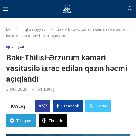
Ev
İqtisadiyyat
Bakı-Tbilisi-Ərzurum kəməri vasitəsilə
ixrac edilən qazın həcmi açıqlandı
İqtisadiyyat
Bakı-Tbilisi-Ərzurum kəməri
vasitəsilə ixrac edilən qazın həcmi
açıqlandı
3 İyul 2026
51
Baxış
0
PAYLAŞ
Facebook
Twitter
Telegram
Threads