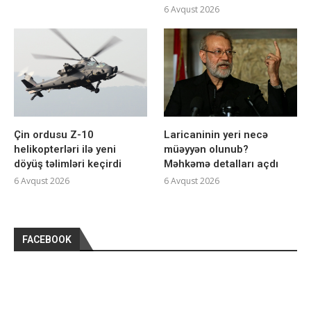
6 Avqust 2026
Çin ordusu Z-10
Laricaninin yeri necə
helikopterləri ilə yeni
müəyyən olunub?
döyüş təlimləri keçirdi
Məhkəmə detalları açdı
6 Avqust 2026
6 Avqust 2026
FACEBOOK