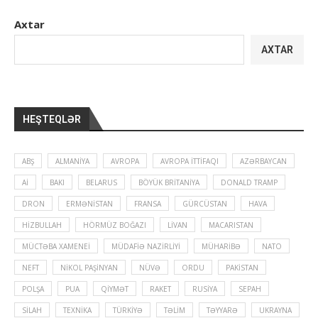
Axtar
AXTAR
HEŞTEQLƏR
ABŞ
ALMANIYA
AVROPA
AVROPA İTTIFAQI
AZƏRBAYCAN
Aİ
BAKI
BELARUS
BÖYÜK BRITANIYA
DONALD TRAMP
DRON
ERMƏNISTAN
FRANSA
GÜRCÜSTAN
HAVA
HIZBULLAH
HÖRMÜZ BOĞAZI
LIVAN
MACARISTAN
MÜCTƏBA XAMENEI
MÜDAFIƏ NAZIRLIYI
MÜHARIBƏ
NATO
NEFT
NIKOL PAŞINYAN
NÜVƏ
ORDU
PAKISTAN
POLŞA
PUA
QIYMƏT
RAKET
RUSIYA
SEPAH
SILAH
TEXNIKA
TÜRKIYƏ
TƏLIM
TƏYYARƏ
UKRAYNA