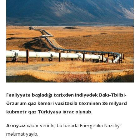
Fəaliyyətə başladığı tarixdən indiyədək Bakı-Tbilisi-
Ərzurum qaz kəməri vasitəsilə təxminən 86 milyard
kubmetr qaz Türkiyəyə ixrac olunub.
Army.az
xəbər verir ki, bu barədə Energetika Nazirliyi
məlumat yayıb.