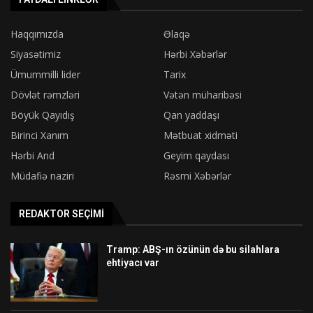
Haqqımızda
Əlaqə
Siyasətimiz
Hərbi Xəbərlər
Ümummilli lider
Tarix
Dövlət rəmzləri
Vətən müharibəsi
Böyük Qayıdış
Qan yaddaşı
Birinci Xanım
Mətbuat xidməti
Hərbi And
Geyim qaydası
Müdafiə naziri
Rəsmi Xəbərlər
REDAKTOR SEÇIMI
Tramp: ABŞ-ın özünün də bu silahlara
ehtiyacı var