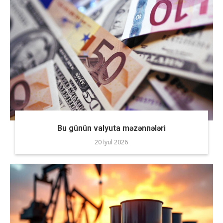
Bu günün valyuta məzənnələri
20 İyul 2026