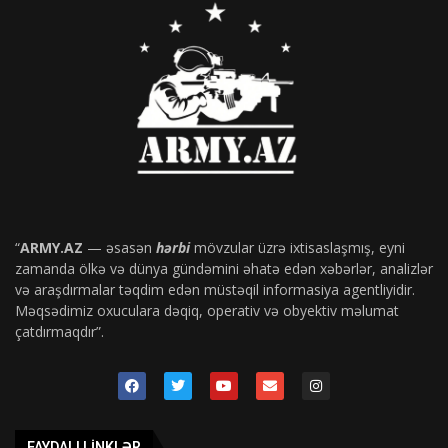
“
ARMY.AZ
— əsasən
hərbi
mövzular üzrə ixtisaslaşmış, eyni
zamanda ölkə və dünya gündəmini əhatə edən xəbərlər, analizlər
və araşdırmalar təqdim edən müstəqil informasiya agentliyidir.
Məqsədimiz oxuculara dəqiq, operativ və obyektiv məlumat
çatdırmaqdır”.
FAYDALI LINKLƏR