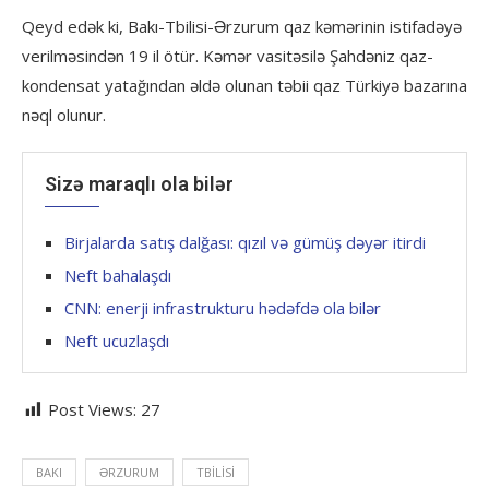
Qeyd edək ki, Bakı-Tbilisi-Ərzurum qaz kəmərinin istifadəyə
verilməsindən 19 il ötür. Kəmər vasitəsilə Şahdəniz qaz-
kondensat yatağından əldə olunan təbii qaz Türkiyə bazarına
nəql olunur.
Sizə maraqlı ola bilər
Birjalarda satış dalğası: qızıl və gümüş dəyər itirdi
Neft bahalaşdı
CNN: enerji infrastrukturu hədəfdə ola bilər
Neft ucuzlaşdı
Post Views:
27
BAKI
ƏRZURUM
TBILISI