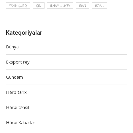
YAXIN ŞƏRQ
ÇIN
İLHAM ƏLIYEV
İRAN
İSRAIL
Kateqoriyalar
Dünya
Ekspert rəyi
Gündəm
Hərb tarixi
Hərbi təhsil
Hərbi Xəbərlər