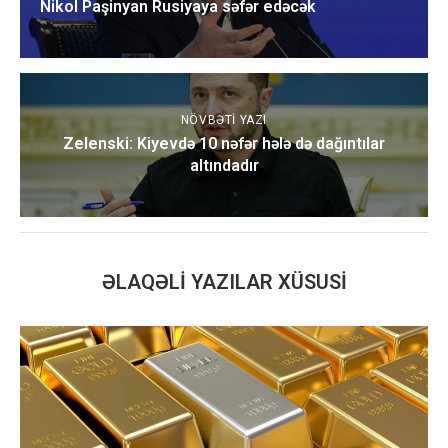
Nikol Paşinyan Rusiyaya səfər edəcək
NÖVBƏTI YAZI
Zelenski: Kiyevdə 10 nəfər hələ də dağıntılar
altındadır
ƏLAQƏLI YAZILAR XÜSUSI