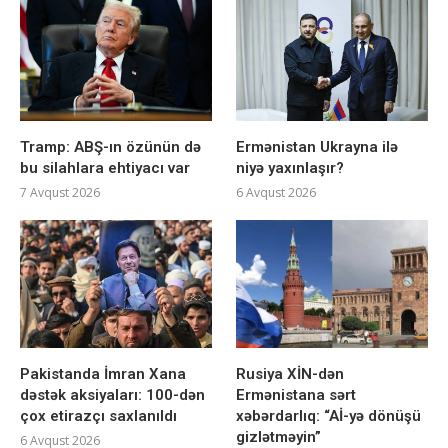
Tramp: ABŞ-ın özünün də
Ermənistan Ukrayna ilə
bu silahlara ehtiyacı var
niyə yaxınlaşır?
7 Avqust 2026
6 Avqust 2026
Pakistanda İmran Xana
Rusiya XİN-dən
dəstək aksiyaları: 100-dən
Ermənistana sərt
çox etirazçı saxlanıldı
xəbərdarlıq: “Aİ-yə dönüşü
gizlətməyin”
6 Avqust 2026