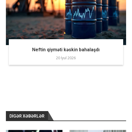
Neftin qiyməti kəskin bahalaşdı
20 İyul 2026
DIGƏR XƏBƏRLƏR