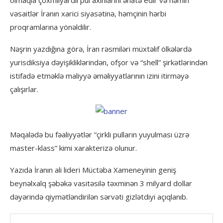
vəsaitlər İranın xarici siyasətinə, həmçinin hərbi
proqramlarına yönəldilir.
Nəşrin yazdığına görə, İran rəsmiləri müxtəlif ölkələrdə
yurisdiksiya dəyişikliklərindən, ofşor və “shell” şirkətlərindən
istifadə etməklə maliyyə əməliyyatlarının izini itirməyə
çalışırlar.
Məqalədə bu fəaliyyətlər “çirkli pulların yuyulması üzrə
master-klass” kimi xarakterizə olunur.
Yazıda İranın ali lideri Müctəba Xameneyinin geniş
beynəlxalq şəbəkə vasitəsilə təxminən 3 milyard dollar
dəyərində qiymətləndirilən sərvəti gizlətdiyi açıqlanıb.