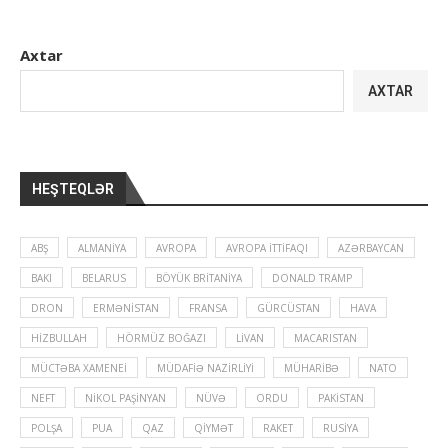
Axtar
AXTAR
HEŞTEQLƏR
ABŞ
ALMANIYA
AVROPA
AVROPA İTTIFAQI
AZƏRBAYCAN
BAKI
BELARUS
BÖYÜK BRITANIYA
DONALD TRAMP
DRON
ERMƏNISTAN
FRANSA
GÜRCÜSTAN
HAVA
HIZBULLAH
HÖRMÜZ BOĞAZI
LIVAN
MACARISTAN
MÜCTƏBA XAMENEI
MÜDAFIƏ NAZIRLIYI
MÜHARIBƏ
NATO
NEFT
NIKOL PAŞINYAN
NÜVƏ
ORDU
PAKISTAN
POLŞA
PUA
QAZ
QIYMƏT
RAKET
RUSIYA