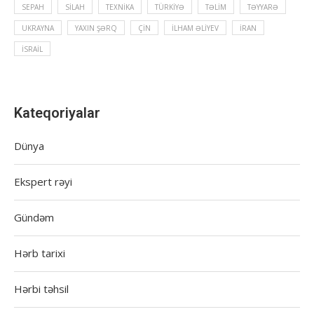
SEPAH
SILAH
TEXNIKA
TÜRKIYƏ
TƏLIM
TƏYYARƏ
UKRAYNA
YAXIN ŞƏRQ
ÇIN
İLHAM ƏLIYEV
İRAN
İSRAIL
Kateqoriyalar
Dünya
Ekspert rəyi
Gündəm
Hərb tarixi
Hərbi təhsil