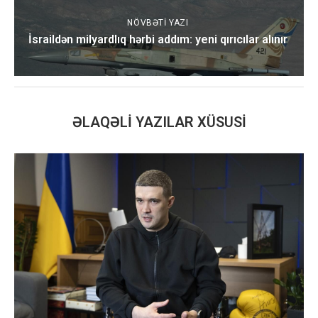
NÖVBƏTI YAZI
İsraildən milyardlıq hərbi addım: yeni qırıcılar alınır
ƏLAQƏLI YAZILAR XÜSUSI