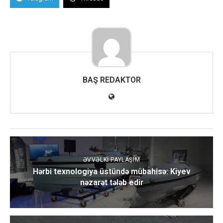
BAŞ REDAKTOR
ƏVVƏLKI PAYLAŞIM
Hərbi texnologiya üstündə mübahisə: Kiyev
nəzarət tələb edir