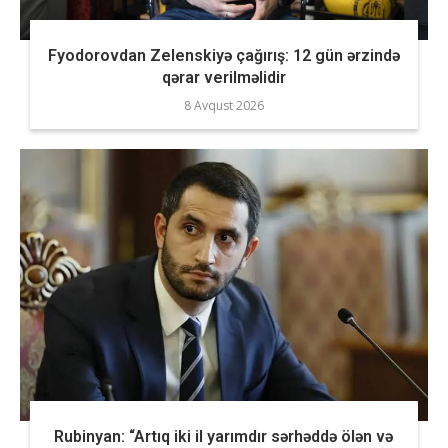
Fyodorovdan Zelenskiyə çağırış: 12 gün ərzində
qərar verilməlidir
8 Avqust 2026
Rubinyan: “Artıq iki il yarımdır sərhəddə ölən və