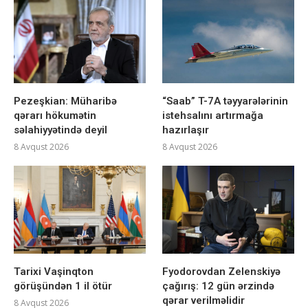
Pezeşkian: Müharibə
“Saab” T-7A təyyarələrinin
qərarı hökumətin
istehsalını artırmağa
səlahiyyətində deyil
hazırlaşır
8 Avqust 2026
8 Avqust 2026
Tarixi Vaşinqton
Fyodorovdan Zelenskiyə
görüşündən 1 il ötür
çağırış: 12 gün ərzində
qərar verilməlidir
8 Avqust 2026