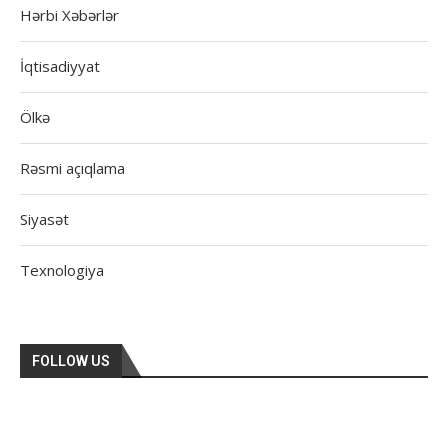
Hərbi Xəbərlər
İqtisadiyyat
Ölkə
Rəsmi açıqlama
Siyasət
Texnologiya
FOLLOW US