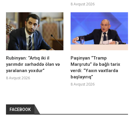
8 Avqust 2026
Rubinyan: “Artıq iki il
Paşinyan “Tramp
yarımdır sərhəddə ölən və
Marşrutu” ilə bağlı tarix
yaralanan yoxdur”
verdi: “Yaxın vaxtlarda
başlayırıq”
8 Avqust 2026
8 Avqust 2026
FACEBOOK