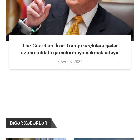
The Guardian: İran Trampı seçkilərə qədər
uzunmüddətli qarşıdurmaya çəkmək istəyir
7 Avqust 2026
DIGƏR XƏBƏRLƏR