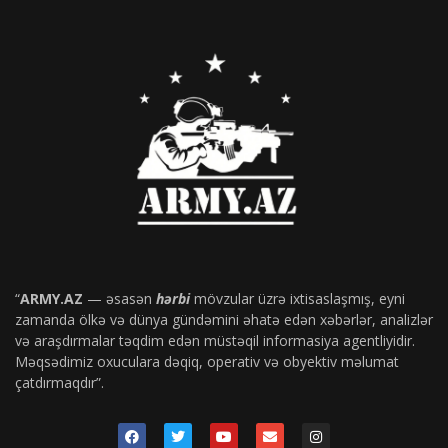
“
ARMY.AZ
— əsasən
hərbi
mövzular üzrə ixtisaslaşmış, eyni
zamanda ölkə və dünya gündəmini əhatə edən xəbərlər, analizlər
və araşdırmalar təqdim edən müstəqil informasiya agentliyidir.
Məqsədimiz oxuculara dəqiq, operativ və obyektiv məlumat
çatdırmaqdır”.