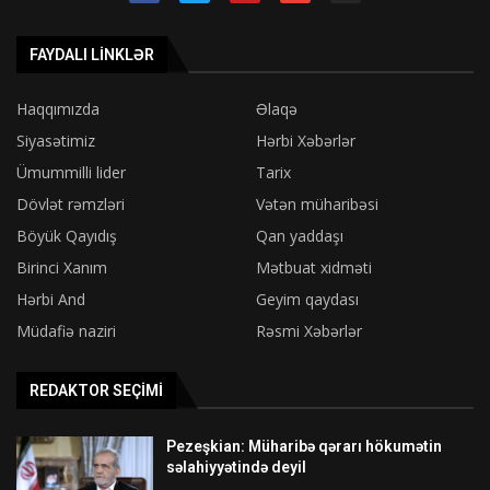
FAYDALI LINKLƏR
Haqqımızda
Əlaqə
Siyasətimiz
Hərbi Xəbərlər
Ümummilli lider
Tarix
Dövlət rəmzləri
Vətən müharibəsi
Böyük Qayıdış
Qan yaddaşı
Birinci Xanım
Mətbuat xidməti
Hərbi And
Geyim qaydası
Müdafiə naziri
Rəsmi Xəbərlər
REDAKTOR SEÇIMI
Pezeşkian: Müharibə qərarı hökumətin
səlahiyyətində deyil