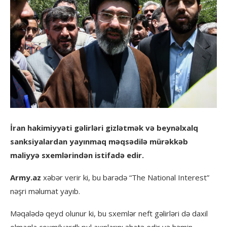
İran hakimiyyəti gəlirləri gizlətmək və beynəlxalq
sanksiyalardan yayınmaq məqsədilə mürəkkəb
maliyyə sxemlərindən istifadə edir.
Army.az
xəbər verir ki, bu barədə “The National Interest”
nəşri məlumat yayıb.
Məqalədə qeyd olunur ki, bu sxemlər neft gəlirləri də daxil
olmaqla çoxmilyardlı pul axınlarını əhatə edir və həmin