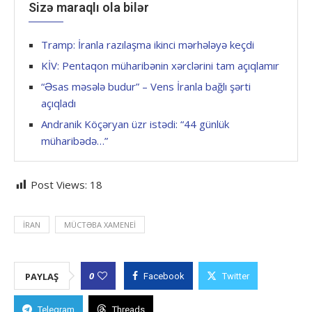
Sizə maraqlı ola bilər
Tramp: İranla razılaşma ikinci mərhələyə keçdi
KİV: Pentaqon müharibənin xərclərini tam açıqlamır
“Əsas məsələ budur” – Vens İranla bağlı şərti
açıqladı
Andranik Köçəryan üzr istədi: “44 günlük
müharibədə…”
Post Views:
18
İRAN
MÜCTƏBA XAMENEI
0
PAYLAŞ
Facebook
Twitter
Telegram
Threads