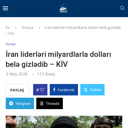
Ev
Dünya
İran liderləri milyardlarla dolları belə gizlədib
– KİV
Dünya
İran liderləri milyardlarla dolları
belə gizlədib – KİV
3 May 2026
115
Baxış
0
PAYLAŞ
Facebook
Twitter
Telegram
Threads