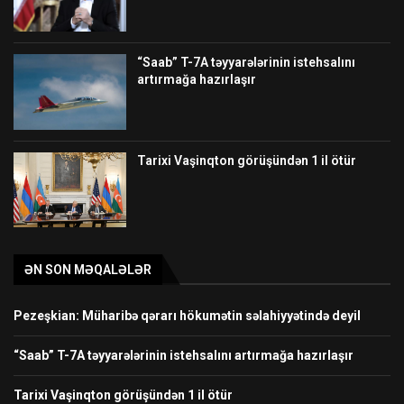
“Saab” T-7A təyyarələrinin istehsalını
artırmağa hazırlaşır
Tarixi Vaşinqton görüşündən 1 il ötür
ƏN SON MƏQALƏLƏR
Pezeşkian: Müharibə qərarı hökumətin səlahiyyətində deyil
“Saab” T-7A təyyarələrinin istehsalını artırmağa hazırlaşır
Tarixi Vaşinqton görüşündən 1 il ötür