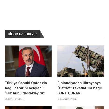
DIGƏR XƏBƏRLƏR
Türkiyə Cənubi Qafqazla
Finlandiyadan Ukraynaya
bağlı qərarını açıqladı:
“Patriot” raketləri ilə bağlı
“Biz bunu dəstəkləyirik”
SƏRT QƏRAR
9 Avqust 2026
9 Avqust 2026