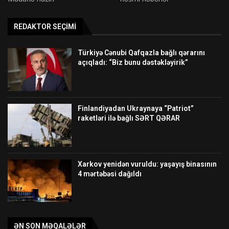
REDAKTOR SEÇIMI
Türkiyə Cənubi Qafqazla bağlı qərarını
açıqladı: “Biz bunu dəstəkləyirik”
Finlandiyadan Ukraynaya “Patriot”
raketləri ilə bağlı SƏRT QƏRAR
Xarkov yenidən vuruldu: yaşayış binasının
4 mərtəbəsi dağıldı
ƏN SON MƏQALƏLƏR