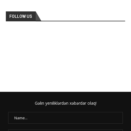
FOLLOW US
Gəlin yeniliklərdən xəbərdar olaq!