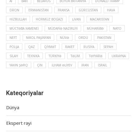
Aİ
BAKI
BELARUS
BÖYÜK BRITANIYA
DONALD TRAMP
DRON
ERMƏNISTAN
FRANSA
GÜRCÜSTAN
HAVA
HIZBULLAH
HÖRMÜZ BOĞAZI
LIVAN
MACARISTAN
MÜCTƏBA XAMENEI
MÜDAFIƏ NAZIRLIYI
MÜHARIBƏ
NATO
NEFT
NIKOL PAŞINYAN
NÜVƏ
ORDU
PAKISTAN
POLŞA
QAZ
QIYMƏT
RAKET
RUSIYA
SEPAH
SILAH
TEXNIKA
TÜRKIYƏ
TƏLIM
TƏYYARƏ
UKRAYNA
YAXIN ŞƏRQ
ÇIN
İLHAM ƏLIYEV
İRAN
İSRAIL
Kateqoriyalar
Dünya
Ekspert rəyi