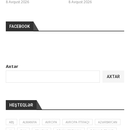
8 Avqust 2026
8 Avqust 2026
FACEBOOK
Axtar
AXTAR
HEŞTEQLƏR
ABŞ
ALMANIYA
AVROPA
AVROPA İTTIFAQI
AZƏRBAYCAN