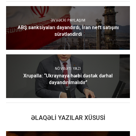
ƏVVƏLKI PAYLAŞIM
ABŞ sanksiyaları dayandırdı, İran neft satışını
sürətləndirdi
NÖVBƏTI YAZI
Xrupalla: “Ukraynaya hərbi dəstək dərhal
dayandırılmalıdır”
ƏLAQƏLI YAZILAR XÜSUSI