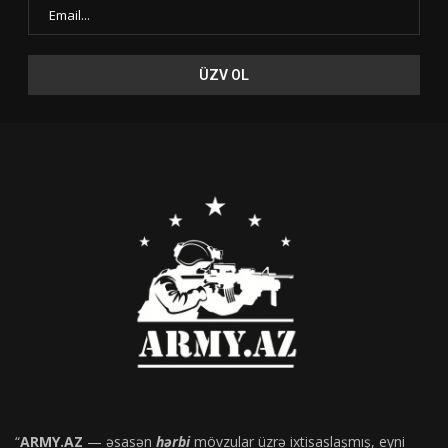
“
ARMY.AZ
— əsasən
hərbi
mövzular üzrə ixtisaslaşmış, eyni