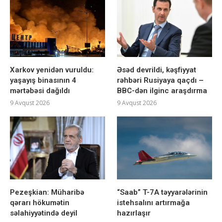
Xarkov yenidən vuruldu:
Əsəd devrildi, kəşfiyyat
yaşayış binasının 4
rəhbəri Rusiyaya qaçdı –
mərtəbəsi dağıldı
BBC-dən ilginc araşdırma
9 Avqust 2026
9 Avqust 2026
Pezeşkian: Müharibə
“Saab” T-7A təyyarələrinin
qərarı hökumətin
istehsalını artırmağa
səlahiyyətində deyil
hazırlaşır