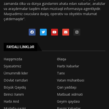
zamanda ölkə və dünya gündəmini əhatə edən xəbərlər, analizlər
və araşdırmalar təqdim edən müstəqil informasiya agentliyidir.
Məqsədimiz oxuculara dəqiq, operativ və obyektiv məlumat
çatdırmaqdır”.
FAYDALI LINKLƏR
Haqqımızda
Əlaqə
Siyasətimiz
Hərbi Xəbərlər
Ümummilli lider
Tarix
Dövlət rəmzləri
Vətən müharibəsi
Böyük Qayıdış
Qan yaddaşı
Birinci Xanım
Mətbuat xidməti
Hərbi And
Geyim qaydası
Müdafiə naziri
Rəsmi Xəbərlər