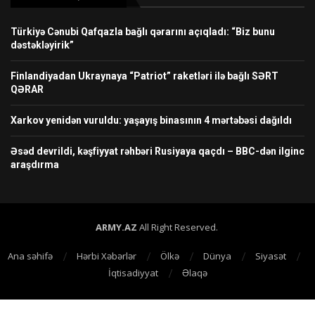
Türkiyə Cənubi Qafqazla bağlı qərarını açıqladı: “Biz bunu
dəstəkləyirik”
Finlandiyadan Ukraynaya “Patriot” raketləri ilə bağlı SƏRT
QƏRAR
Xarkov yenidən vuruldu: yaşayış binasının 4 mərtəbəsi dağıldı
Əsəd devrildi, kəşfiyyat rəhbəri Rusiyaya qaçdı – BBC-dən ilginc
araşdırma
ARMY.AZ
All Right Reserved.
Ana səhifə
Hərbi Xəbərlər
Ölkə
Dünya
Siyasət
İqtisadiyyat
Əlaqə