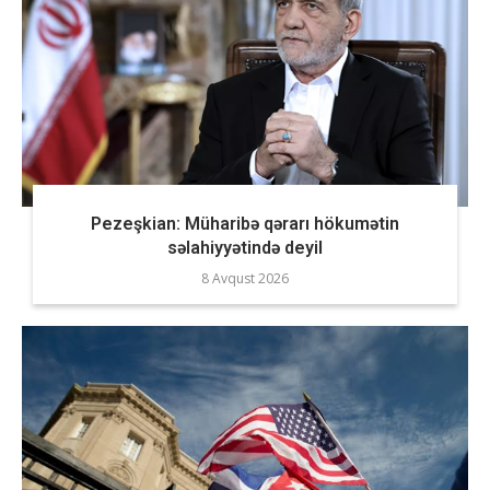
Pezeşkian: Müharibə qərarı hökumətin
səlahiyyətində deyil
8 Avqust 2026