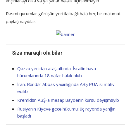
keçiriləcəyi ölkə və ya şəhər hələlik açıqlanmayıb.
Rəsmi qurumlar görüşün yeri ilə bağlı hələ heç bir məlumat
paylaşmayıblar.
Sizə maraqlı ola bilər
Qəzza yenidən atəş altında: İsrailin hava
hücumlarında 18 nəfər həlak olub
İran: Bəndər Abbas yaxınlığında ABŞ PUA-sı məhv
edilib
Kremldən ABŞ-a mesaj: Baydenin kursu dəyişməyib
Rusiyanın Kiyevə gecə hücumu: üç rayonda yanğın
başladı