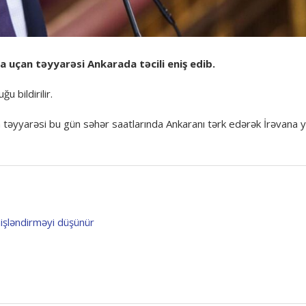
 uçan təyyarəsi Ankarada təcili eniş edib.
u bildirilir.
n təyyarəsi bu gün səhər saatlarında Ankaranı tərk edərək İrəvana y
işləndirməyi düşünür