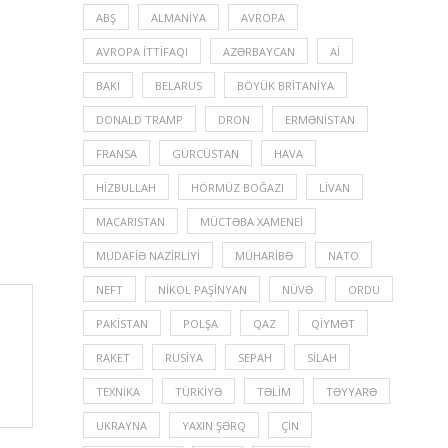
ABŞ
ALMANIYA
AVROPA
AVROPA İTTIFAQI
AZƏRBAYCAN
Aİ
BAKI
BELARUS
BÖYÜK BRITANIYA
DONALD TRAMP
DRON
ERMƏNISTAN
FRANSA
GÜRCÜSTAN
HAVA
HIZBULLAH
HÖRMÜZ BOĞAZI
LIVAN
MACARISTAN
MÜCTƏBA XAMENEI
MÜDAFIƏ NAZIRLIYI
MÜHARIBƏ
NATO
NEFT
NIKOL PAŞINYAN
NÜVƏ
ORDU
PAKISTAN
POLŞA
QAZ
QIYMƏT
RAKET
RUSIYA
SEPAH
SILAH
TEXNIKA
TÜRKIYƏ
TƏLIM
TƏYYARƏ
UKRAYNA
YAXIN ŞƏRQ
ÇIN