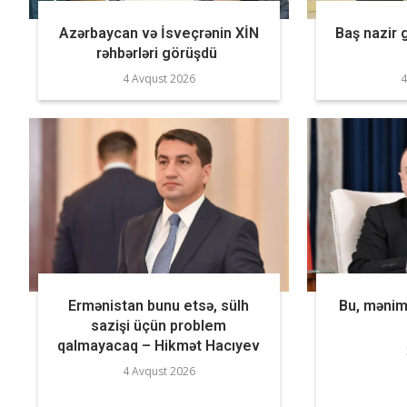
Azərbaycan və İsveçrənin XİN
Baş nazir 
rəhbərləri görüşdü
4 Avqust 2026
4
Ermənistan bunu etsə, sülh
Bu, mənim 
sazişi üçün problem
qalmayacaq – Hikmət Hacıyev
4 Avqust 2026