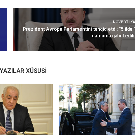
NÖVBƏTI YA
Prezident Avropa Parlamentini tənqid etdi: “5 ildə 
qətnamə qəbul edili
YAZILAR XÜSUSI