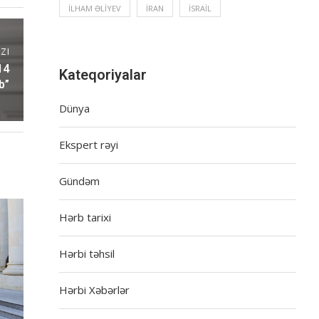
İLHAM ƏLIYEV
İRAN
İSRAIL
ZI
14
Kateqoriyalar
b”
Dünya
Ekspert rəyi
Gündəm
Hərb tarixi
Hərbi təhsil
Hərbi Xəbərlər