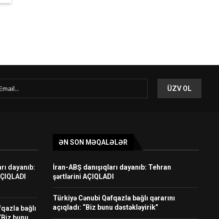
ƏN SON MƏQALƏLƏR
rı dayanıb:
İran-ABŞ danışıqları dayanıb: Tehran
AÇIQLADI
şərtlərini AÇIQLADI
Türkiyə Cənubi Qafqazla bağlı qərarını
açıqladı: “Biz bunu dəstəkləyirik”
fqazla bağlı
 “Biz bunu