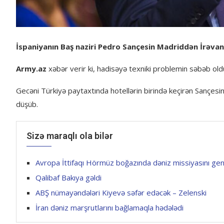
İspaniyanın Baş naziri Pedro Sançesin Madriddən İrəvana
Army.az
xəbər verir ki, hadisəyə texniki problemin səbəb olduğ
Gecəni Türkiyə paytaxtında hotellərin birində keçirən Sançesi
düşüb.
Sizə maraqlı ola bilər
Avropa İttifaqı Hörmüz boğazında dəniz missiyasını gen
Qalibaf Bakıya gəldi
ABŞ nümayəndələri Kiyevə səfər edəcək – Zelenski
İran dəniz marşrutlarını bağlamaqla hədələdi