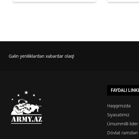
Gəlin yeniliklərdən xəbərdar olaq!
FAYDALI LINK
Haqqımızda
Siyasətimiz
Ümummilli lider
Dövlət rəmzləri