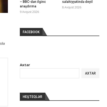
– BBC-dən ilginc
səlahiyyətində deyil
araşdırma
8 Avqust 2026
9 Avqust 2026
FACEBOOK
ola
Axtar
AXTAR
HEŞTEQLƏR