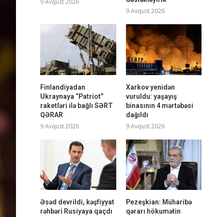
9 Avqust 2026
9 Avqust 2026
Finlandiyadan
Xarkov yenidən
Ukraynaya “Patriot”
vuruldu: yaşayış
raketləri ilə bağlı SƏRT
binasının 4 mərtəbəsi
QƏRAR
dağıldı
9 Avqust 2026
9 Avqust 2026
Əsəd devrildi, kəşfiyyat
Pezeşkian: Müharibə
rəhbəri Rusiyaya qaçdı
qərarı hökumətin