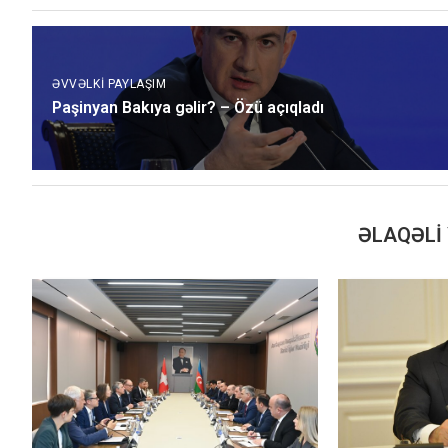
ƏVVƏLKI PAYLAŞIM
Paşinyan Bakıya gəlir? – Özü açıqladı
ƏLAQƏLI 