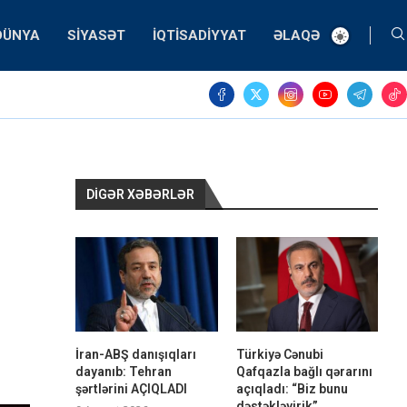
DÜNYA
SIYASƏT
İQTISADIYYAT
ƏLAQƏ
DIGƏR XƏBƏRLƏR
İran-ABŞ danışıqları
Türkiyə Cənubi
dayanıb: Tehran
Qafqazla bağlı qərarını
şərtlərini AÇIQLADI
açıqladı: “Biz bunu
dəstəkləyirik”