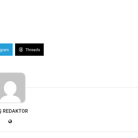
egram
Threads
Ş REDAKTOR