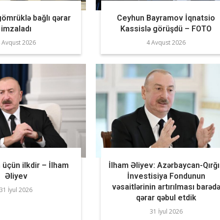
gömrüklə bağlı qərar
Ceyhun Bayramov İqnatsio
imzaladı
Kassislə görüşdü – FOTO
 Avqust 2026
4 Avqust 2026
üçün ilkdir – İlham
İlham Əliyev: Azərbaycan-Qırğ
Əliyev
İnvestisiya Fondunun
vəsaitlərinin artırılması barəd
31 İyul 2026
qərar qəbul etdik
31 İyul 2026