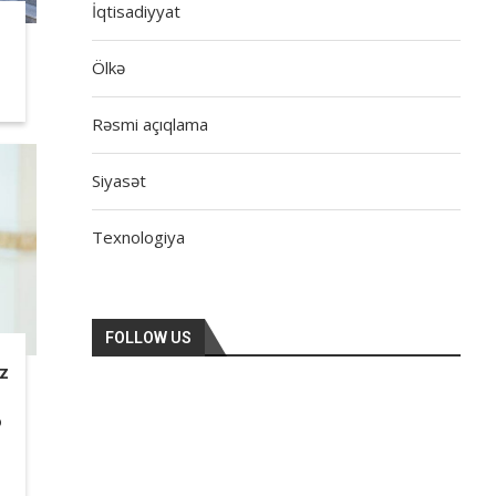
İqtisadiyyat
Ölkə
Rəsmi açıqlama
Siyasət
Texnologiya
FOLLOW US
ız
ə