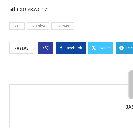
Post Views:
17
İRAN
İSPANIYA
TƏYYARƏ
0
PAYLAŞ
Facebook
Twitter
Tel
BA