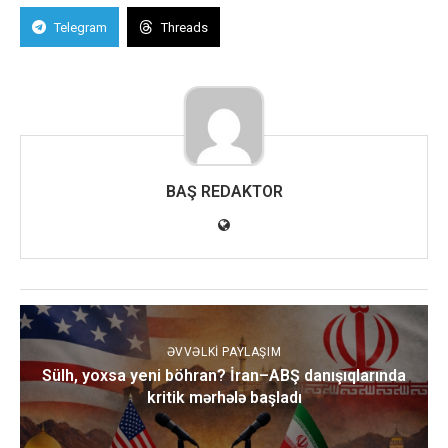
Telegram
Threads
BAŞ REDAKTOR
ƏVVƏLKI PAYLAŞIM
Sülh, yoxsa yeni böhran? İran–ABŞ danışıqlarında
kritik mərhələ başladı