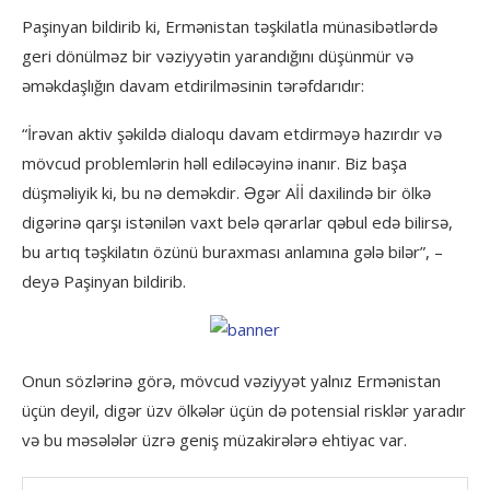
Paşinyan bildirib ki, Ermənistan təşkilatla münasibətlərdə
geri dönülməz bir vəziyyətin yarandığını düşünmür və
əməkdaşlığın davam etdirilməsinin tərəfdarıdır:
“İrəvan aktiv şəkildə dialoqu davam etdirməyə hazırdır və
mövcud problemlərin həll ediləcəyinə inanır. Biz başa
düşməliyik ki, bu nə deməkdir. Əgər Aİİ daxilində bir ölkə
digərinə qarşı istənilən vaxt belə qərarlar qəbul edə bilirsə,
bu artıq təşkilatın özünü buraxması anlamına gələ bilər”, –
deyə Paşinyan bildirib.
Onun sözlərinə görə, mövcud vəziyyət yalnız Ermənistan
üçün deyil, digər üzv ölkələr üçün də potensial risklər yaradır
və bu məsələlər üzrə geniş müzakirələrə ehtiyac var.