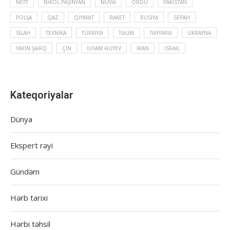
NEFT
NIKOL PAŞINYAN
NÜVƏ
ORDU
PAKISTAN
POLŞA
QAZ
QIYMƏT
RAKET
RUSIYA
SEPAH
SILAH
TEXNIKA
TÜRKIYƏ
TƏLIM
TƏYYARƏ
UKRAYNA
YAXIN ŞƏRQ
ÇIN
İLHAM ƏLIYEV
İRAN
İSRAIL
Kateqoriyalar
Dünya
Ekspert rəyi
Gündəm
Hərb tarixi
Hərbi təhsil