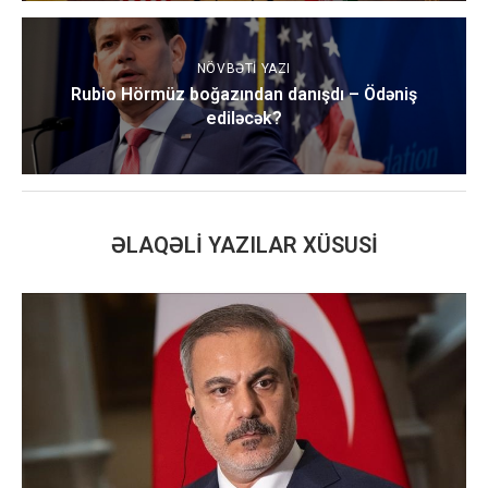
NÖVBƏTI YAZI
Rubio Hörmüz boğazından danışdı – Ödəniş
ediləcək?
ƏLAQƏLI YAZILAR XÜSUSI