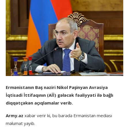
Ermənistanın Baş naziri Nikol Paşinyan Avrasiya
İqtisadi İttifaqının (Aİİ) gələcək fəaliyyəti ilə bağlı
diqqətçəkən açıqlamalar verib.
Army.az
xəbər verir ki, bu barədə Ermənistan mediası
məlumat yayıb.