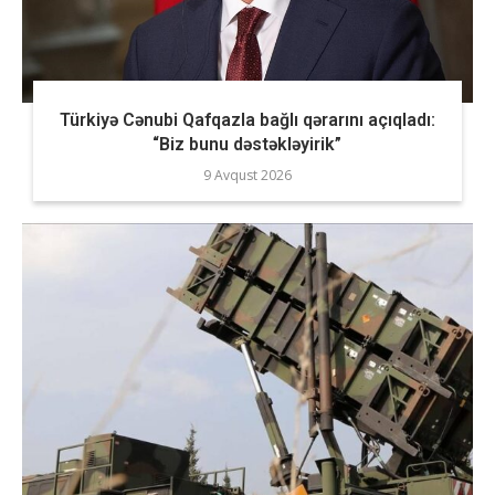
Türkiyə Cənubi Qafqazla bağlı qərarını açıqladı:
“Biz bunu dəstəkləyirik”
9 Avqust 2026