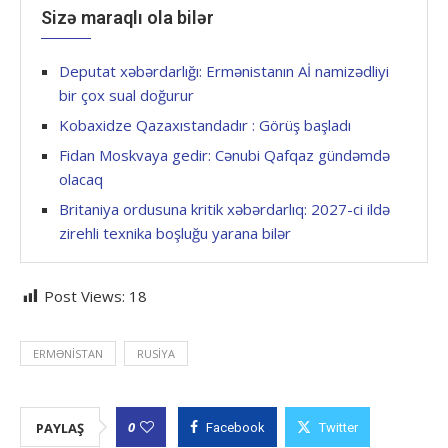
Sizə maraqlı ola bilər
Deputat xəbərdarlığı: Ermənistanın Aİ namizədliyi
bir çox sual doğurur
Kobaxidze Qazaxıstandadır : Görüş başladı
Fidan Moskvaya gedir: Cənubi Qafqaz gündəmdə
olacaq
Britaniya ordusuna kritik xəbərdarlıq: 2027-ci ildə
zirehli texnika boşluğu yarana bilər
Post Views:
18
ERMƏNISTAN
RUSIYA
0
PAYLAŞ
Facebook
Twitter