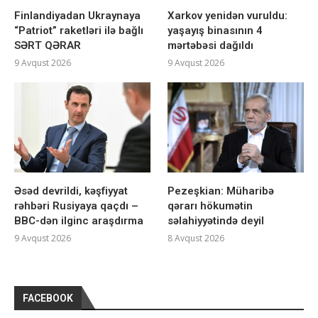
Finlandiyadan Ukraynaya
Xarkov yenidən vuruldu:
“Patriot” raketləri ilə bağlı
yaşayış binasının 4
SƏRT QƏRAR
mərtəbəsi dağıldı
9 Avqust 2026
9 Avqust 2026
Əsəd devrildi, kəşfiyyat
Pezeşkian: Müharibə
rəhbəri Rusiyaya qaçdı –
qərarı hökumətin
BBC-dən ilginc araşdırma
səlahiyyətində deyil
9 Avqust 2026
8 Avqust 2026
FACEBOOK