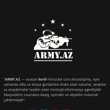
“
ARMY.AZ
— əsasən
hərbi
mövzular üzrə ixtisaslaşmış, eyni
zamanda ölkə və dünya gündəmini əhatə edən xəbərlər, analizlər
və araşdırmalar təqdim edən müstəqil informasiya agentliyidir.
Məqsədimiz oxuculara dəqiq, operativ və obyektiv məlumat
çatdırmaqdır”.