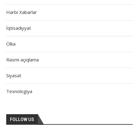
Hərbi Xəbərlər
İqtisadiyyat
Ölkə
Rəsmi açıqlama
Siyasət
Texnologiya
FOLLOW US