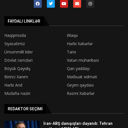
FAYDALI LINKLƏR
Haqqımızda
Əlaqə
Siyasətimiz
Hərbi Xəbərlər
Ümummilli lider
Tarix
Dövlət rəmzləri
Vətən müharibəsi
Böyük Qayıdış
Qan yaddaşı
Birinci Xanım
Mətbuat xidməti
Hərbi And
Geyim qaydası
Müdafiə naziri
Rəsmi Xəbərlər
REDAKTOR SEÇIMI
İran-ABŞ danışıqları dayanıb: Tehran