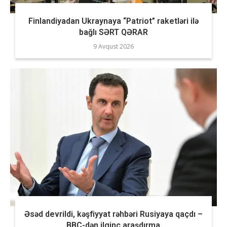
Finlandiyadan Ukraynaya “Patriot” raketləri ilə
bağlı SƏRT QƏRAR
9 Avqust 2026
Əsəd devrildi, kəşfiyyat rəhbəri Rusiyaya qaçdı –
BBC-dən ilginc araşdırma