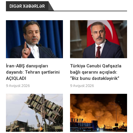
DIGƏR XƏBƏRLƏR
İran-ABŞ danışıqları
Türkiyə Cənubi Qafqazla
dayanıb: Tehran şərtlərini
bağlı qərarını açıqladı:
AÇIQLADI
“Biz bunu dəstəkləyirik”
9 Avqust 2026
9 Avqust 2026