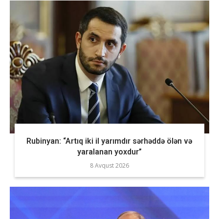
Rubinyan: “Artıq iki il yarımdır sərhəddə ölən və
yaralanan yoxdur”
8 Avqust 2026