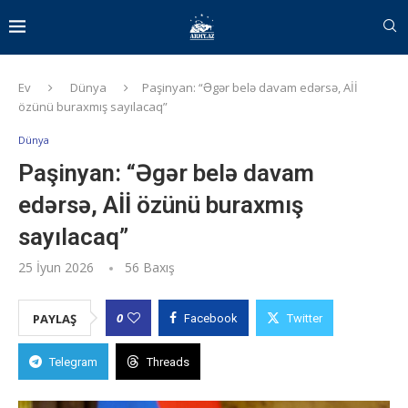
Ev
Dünya
Paşinyan: “Əgər belə davam edərsə, Aİİ
özünü buraxmış sayılacaq”
Dünya
Paşinyan: “Əgər belə davam
edərsə, Aİİ özünü buraxmış
sayılacaq”
25 İyun 2026
56
Baxış
0
PAYLAŞ
Facebook
Twitter
Telegram
Threads