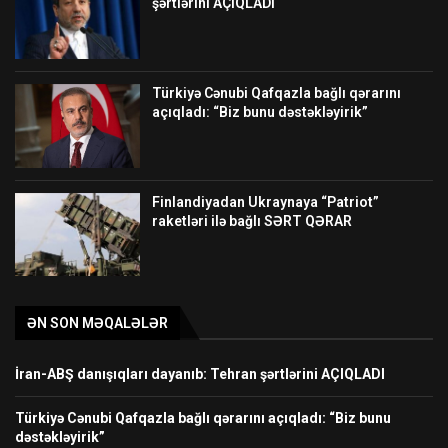
şərtlərini AÇIQLADI
Türkiyə Cənubi Qafqazla bağlı qərarını
açıqladı: “Biz bunu dəstəkləyirik”
Finlandiyadan Ukraynaya “Patriot”
raketləri ilə bağlı SƏRT QƏRAR
ƏN SON MƏQALƏLƏR
İran-ABŞ danışıqları dayanıb: Tehran şərtlərini AÇIQLADI
Türkiyə Cənubi Qafqazla bağlı qərarını açıqladı: “Biz bunu
dəstəkləyirik”