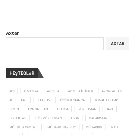
Axtar
AXTAR
HEŞTEQLƏR
ABŞ
ALMANIYA
AVROPA
AVROPA İTTIFAQI
AZƏRBAYCAN
Aİ
BAKI
BELARUS
BÖYÜK BRITANIYA
DONALD TRAMP
DRON
ERMƏNISTAN
FRANSA
GÜRCÜSTAN
HAVA
HIZBULLAH
HÖRMÜZ BOĞAZI
LIVAN
MACARISTAN
MÜCTƏBA XAMENEI
MÜDAFIƏ NAZIRLIYI
MÜHARIBƏ
NATO