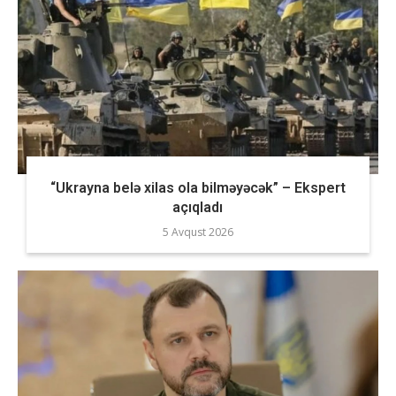
“Ukrayna belə xilas ola bilməyəcək” – Ekspert
açıqladı
5 Avqust 2026