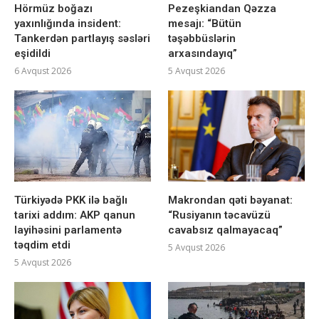
Hörmüz boğazı
Pezeşkiandan Qəzza
yaxınlığında insident:
mesajı: “Bütün
Tankerdən partlayış səsləri
təşəbbüslərin
eşidildi
arxasındayıq”
6 Avqust 2026
5 Avqust 2026
Türkiyədə PKK ilə bağlı
Makrondan qəti bəyanat:
tarixi addım: AKP qanun
“Rusiyanın təcavüzü
layihəsini parlamentə
cavabsız qalmayacaq”
təqdim etdi
5 Avqust 2026
5 Avqust 2026