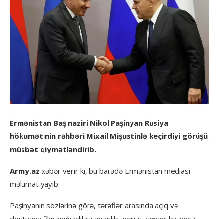
Ermənistan Baş naziri Nikol Paşinyan Rusiya
hökumətinin rəhbəri Mixail Mişustinlə keçirdiyi görüşü
müsbət qiymətləndirib.
Army.az
xəbər verir ki, bu barədə Ermənistan mediası
məlumat yayıb.
Paşinyanın sözlərinə görə, tərəflər arasında açıq və
dostyana fikir mübadiləsi aparılıb, görüş zamanı bir neçə