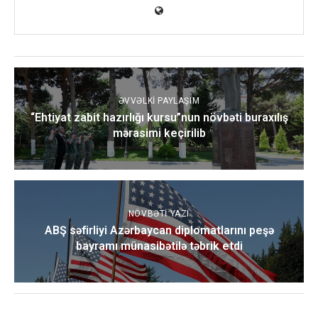
ƏVVƏLKI PAYLAŞIM
“Ehtiyat zabit hazırlığı kursu”nun növbəti buraxılış
mərasimi keçirilib
NÖVBƏTI YAZI
ABŞ səfirliyi Azərbaycan diplomatlarını peşə
bayramı münasibətilə təbrik etdi