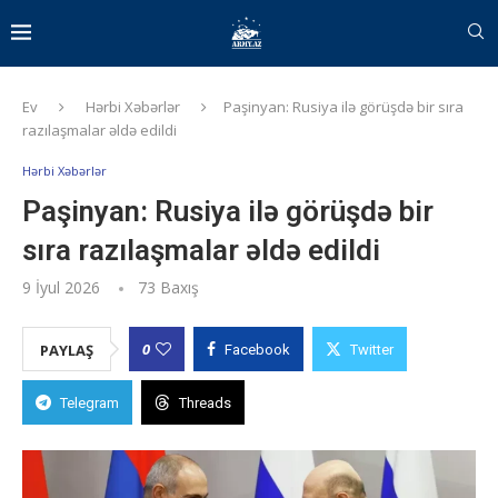
Ev
Hərbi Xəbərlər
Paşinyan: Rusiya ilə görüşdə bir sıra
razılaşmalar əldə edildi
Hərbi Xəbərlər
Paşinyan: Rusiya ilə görüşdə bir
sıra razılaşmalar əldə edildi
9 İyul 2026
73
Baxış
0
PAYLAŞ
Facebook
Twitter
Telegram
Threads