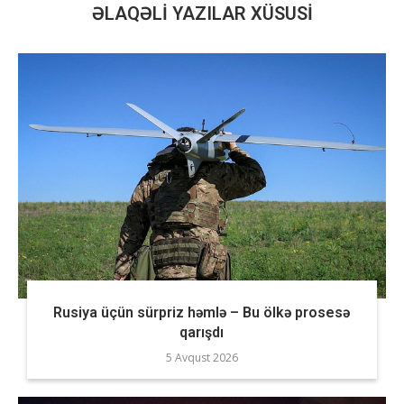
ƏLAQƏLI YAZILAR XÜSUSI
Rusiya üçün sürpriz həmlə – Bu ölkə prosesə
qarışdı
5 Avqust 2026