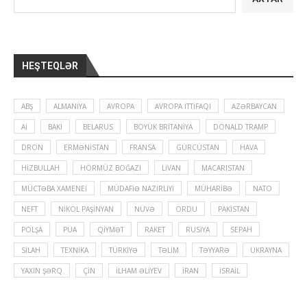
HEŞTEQLƏR
ABŞ
ALMANIYA
AVROPA
AVROPA İTTIFAQI
AZƏRBAYCAN
Aİ
BAKI
BELARUS
BÖYÜK BRITANIYA
DONALD TRAMP
DRON
ERMƏNISTAN
FRANSA
GÜRCÜSTAN
HAVA
HIZBULLAH
HÖRMÜZ BOĞAZI
LIVAN
MACARISTAN
MÜCTƏBA XAMENEI
MÜDAFIƏ NAZIRLIYI
MÜHARIBƏ
NATO
NEFT
NIKOL PAŞINYAN
NÜVƏ
ORDU
PAKISTAN
POLŞA
PUA
QIYMƏT
RAKET
RUSIYA
SEPAH
SILAH
TEXNIKA
TÜRKIYƏ
TƏLIM
TƏYYARƏ
UKRAYNA
YAXIN ŞƏRQ
ÇIN
İLHAM ƏLIYEV
İRAN
İSRAIL