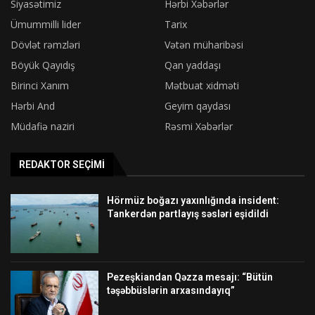
Siyasətimiz
Hərbi Xəbərlər
Ümummilli lider
Tarix
Dövlət rəmzləri
Vətən müharibəsi
Böyük Qayıdış
Qan yaddaşı
Birinci Xanım
Mətbuat xidməti
Hərbi And
Geyim qaydası
Müdafiə naziri
Rəsmi Xəbərlər
REDAKTOR SEÇIMI
Hörmüz boğazı yaxınlığında insident:
Tankerdən partlayış səsləri eşidildi
Pezeşkiandan Qəzza mesajı: “Bütün
təşəbbüslərin arxasındayıq”