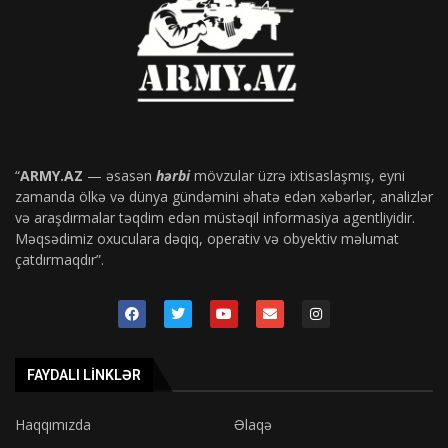
“
ARMY.AZ
— əsasən
hərbi
mövzular üzrə ixtisaslaşmış, eyni
zamanda ölkə və dünya gündəmini əhatə edən xəbərlər, analizlər
və araşdırmalar təqdim edən müstəqil informasiya agentliyidir.
Məqsədimiz oxuculara dəqiq, operativ və obyektiv məlumat
çatdırmaqdır”.
FAYDALI LINKLƏR
Haqqımızda
Əlaqə