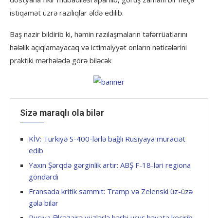
istiqamət üzrə razılıqlar əldə edilib.
Baş nazir bildirib ki, həmin razılaşmaların təfərrüatlarını
hələlik açıqlamayacaq və ictimaiyyət onların nəticələrini
praktiki mərhələdə görə biləcək
Sizə maraqlı ola bilər
KİV: Türkiyə S-400-lərlə bağlı Rusiyaya müraciət
edib
Yaxın Şərqdə gərginlik artır: ABŞ F-18-ləri regiona
göndərdi
Fransada kritik sammit: Tramp və Zelenski üz-üzə
gələ bilər
Rusiya Əlcəzairə yüzlərlə hərbi uçuş həyata keçirib