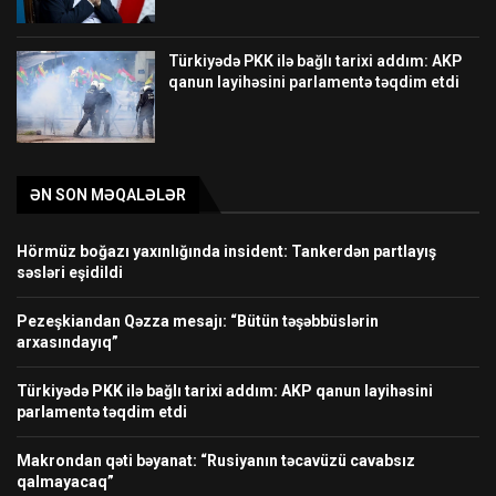
Türkiyədə PKK ilə bağlı tarixi addım: AKP
qanun layihəsini parlamentə təqdim etdi
ƏN SON MƏQALƏLƏR
Hörmüz boğazı yaxınlığında insident: Tankerdən partlayış
səsləri eşidildi
Pezeşkiandan Qəzza mesajı: “Bütün təşəbbüslərin
arxasındayıq”
Türkiyədə PKK ilə bağlı tarixi addım: AKP qanun layihəsini
parlamentə təqdim etdi
Makrondan qəti bəyanat: “Rusiyanın təcavüzü cavabsız
qalmayacaq”