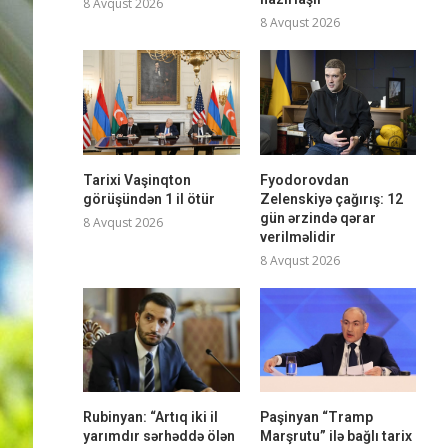
8 Avqust 2026
8 Avqust 2026
Tarixi Vaşinqton
Fyodorovdan
görüşündən 1 il ötür
Zelenskiyə çağırış: 12
gün ərzində qərar
8 Avqust 2026
verilməlidir
8 Avqust 2026
Rubinyan: “Artıq iki il
Paşinyan “Tramp
yarımdır sərhəddə ölən
Marşrutu” ilə bağlı tarix