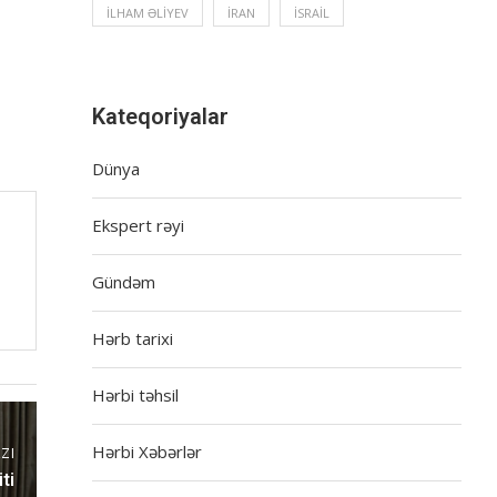
İLHAM ƏLIYEV
İRAN
İSRAIL
Kateqoriyalar
Dünya
Ekspert rəyi
Gündəm
Hərb tarixi
Hərbi təhsil
Hərbi Xəbərlər
ZI
ti