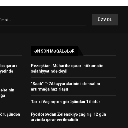
ƏN SON MƏQALƏLƏR
bə qərarı
Pezeşkian: Müharibə qərarı hökumətin
yətində
səlahiyyətində deyil
“Saab” T-7A təyyarələrinin istehsalını
artırmağa hazırlaşır
ələrinin
ağa
Tarixi Vaşinqton görüşündən 1 il ötür
görüşündən
Fyodorovdan Zelenskiyə çağırış: 12 gün
ərzində qərar verilməlidir