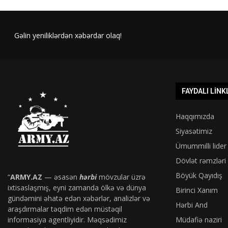
Gəlin yeniliklərdən xəbərdar olaq!
FAYDALI LINK
Haqqımızda
Siyasətimiz
Ümummilli lider
Dövlət rəmzləri
Böyük Qayıdış
“
ARMY.AZ
— əsasən
hərbi
mövzular üzrə
ixtisaslaşmış, eyni zamanda ölkə və dünya
Birinci Xanım
gündəmini əhatə edən xəbərlər, analizlər və
Hərbi And
araşdırmalar təqdim edən müstəqil
informasiya agentliyidir. Məqsədimiz
Müdafiə naziri