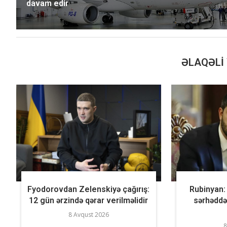
davam edir
ƏLAQƏLI 
Fyodorovdan Zelenskiyə çağırış:
Rubinyan: “
12 gün ərzində qərar verilməlidir
sərhəddə
8 Avqust 2026
8