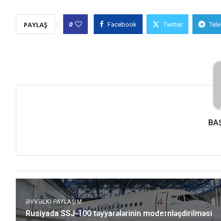
0
PAYLAŞ
Facebook
Twitter
Tel
BA
ƏVVƏLKI PAYLAŞIM
Rusiyada SSJ-100 təyyarələrinin modernləşdirilməsi