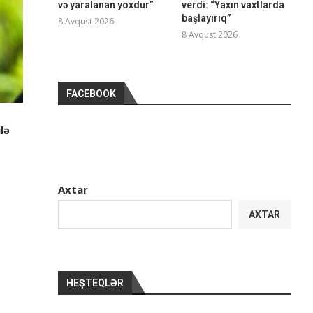
və yaralanan yoxdur”
verdi: “Yaxın vaxtlarda
başlayırıq”
8 Avqust 2026
8 Avqust 2026
FACEBOOK
lə
Axtar
AXTAR
HEŞTEQLƏR