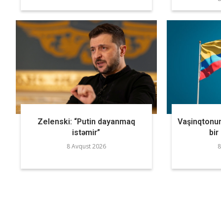
Zelenski: “Putin dayanmaq
Vaşinqtonun
istəmir”
bir
8 Avqust 2026
8