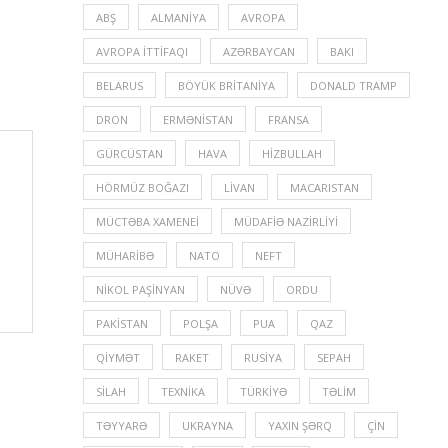
ABŞ
ALMANIYA
AVROPA
AVROPA İTTIFAQI
AZƏRBAYCAN
BAKI
BELARUS
BÖYÜK BRITANIYA
DONALD TRAMP
DRON
ERMƏNISTAN
FRANSA
GÜRCÜSTAN
HAVA
HIZBULLAH
HÖRMÜZ BOĞAZI
LIVAN
MACARISTAN
MÜCTƏBA XAMENEI
MÜDAFIƏ NAZIRLIYI
MÜHARIBƏ
NATO
NEFT
NIKOL PAŞINYAN
NÜVƏ
ORDU
PAKISTAN
POLŞA
PUA
QAZ
QIYMƏT
RAKET
RUSIYA
SEPAH
SILAH
TEXNIKA
TÜRKIYƏ
TƏLIM
TƏYYARƏ
UKRAYNA
YAXIN ŞƏRQ
ÇIN