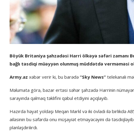
Böyük Britaniya şahzadəsi Harri ölkəyə səfəri zamanı 
bağlı təsdiqi müəyyən olunmuş müddətdə verməməsi o
Army.az
xəbər verir ki, bu barədə
“Sky News”
telekanalı mə
Məlumata görə, bazar ertəsi səhər şahzadə Harrinin nümayənd
sarayında qalmaq təklifini qəbul etdiyini açıqlayıb.
Hazırda həyat yoldaşı Meqan Markl və iki övladı ilə birlikdə 
ailəsinin bu səfərdə onu müşayiət etməyəcəyini də təsdiqləyib
planlaşdırılırdı.