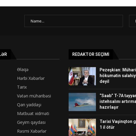
LƏR
REDAKTOR SEÇIMI
Əlaqə
Pezeşkian: Mühari
hökumətin səlahiy
Hərbi Xəbərlər
deyil
Tarix
Vətən müharibəsi
“Saab” T-7A təyyar
istehsalını artırm
Qan yaddaşı
hazırlaşır
Mətbuat xidməti
Tarixi Vaşinqton 
Geyim qaydası
1 il ötür
Rəsmi Xəbərlər