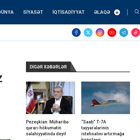
DÜNYA
SIYASƏT
İQTISADIYYAT
ƏLAQƏ
DIGƏR XƏBƏRLƏR
z
Pezeşkian: Müharibə
“Saab” T-7A
qərarı hökumətin
təyyarələrinin
səlahiyyətində deyil
istehsalını artırmağa
hazırlaşır