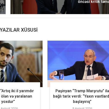
öncəsi kritik təm
YAZILAR XÜSUSI
Artıq iki il yarımdır
Paşinyan “Tramp Marşrutu” il
 ölən və yaralanan
bağlı tarix verdi: “Yaxın vaxtlar
yoxdur”
başlayırıq”
 Avqust 2026
8 Avqust 2026