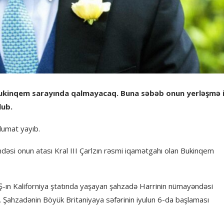
Bukinqem sarayında qalmayacaq. Buna səbəb onun yerləşmə i
lub.
lumat yayıb.
əsi onun atası Kral III Çarlzın rəsmi iqamətgahı olan Bukinqem
ABŞ-ın Kaliforniya ştatında yaşayan şahzadə Harrinin nümayəndəsi
. Şahzadənin Böyük Britaniyaya səfərinin iyulun 6-da başlaması