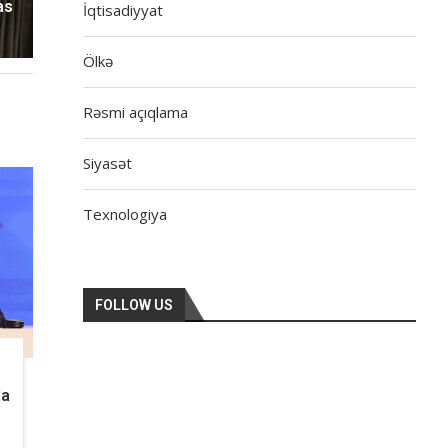
as
İqtisadiyyat
Ölkə
Rəsmi açıqlama
Siyasət
Texnologiya
FOLLOW US
ə
da