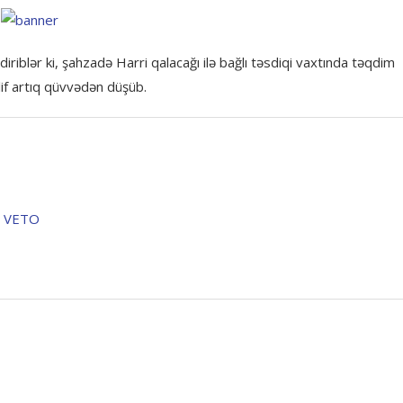
riblər ki, şahzadə Harri qalacağı ilə bağlı təsdiqi vaxtında təqdim
lif artıq qüvvədən düşüb.
 – VETO