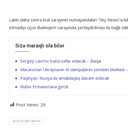
Lakin daha sonra kral sarayının nümayəndələri “Sky News”a bildi
etmədiyi üçün Bukinqem sarayında yerləşdirilməsi ilə bağlı tək
Sizə maraqlı ola bilər
Sergey Lavrov İrana səfər edəcək – Bəqai
Macarıstan Ukraynanın Aİ danışıqlarını yenidən blokladı
Paşinyan: Rusiya ilə əməkdaşlıq davam edəcək
Rubio Ermənistana getdi
Post Views:
29
BÖYÜK BRITANIYA