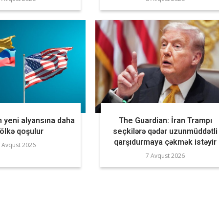
 yeni alyansına daha
The Guardian: İran Trampı
 ölkə qoşulur
seçkilərə qədər uzunmüddətli
qarşıdurmaya çəkmək istəyir
 Avqust 2026
7 Avqust 2026