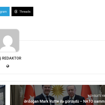
egram
Threads
Ş REDAKTOR
NÖVBƏTI YA
Ərdoğan Mark Rutte ilə görüşdü – NATO sammi