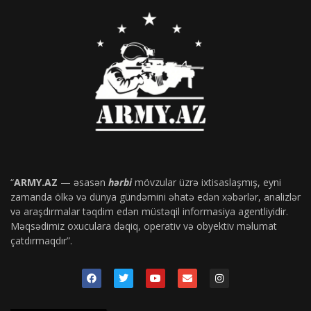
“
ARMY.AZ
— əsasən
hərbi
mövzular üzrə ixtisaslaşmış, eyni
zamanda ölkə və dünya gündəmini əhatə edən xəbərlər, analizlər
və araşdırmalar təqdim edən müstəqil informasiya agentliyidir.
Məqsədimiz oxuculara dəqiq, operativ və obyektiv məlumat
çatdırmaqdır”.