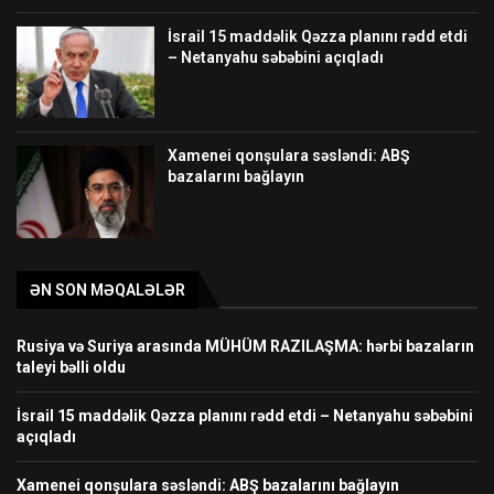
İsrail 15 maddəlik Qəzza planını rədd etdi
– Netanyahu səbəbini açıqladı
Xamenei qonşulara səsləndi: ABŞ
bazalarını bağlayın
ƏN SON MƏQALƏLƏR
Rusiya və Suriya arasında MÜHÜM RAZILAŞMA: hərbi bazaların
taleyi bəlli oldu
İsrail 15 maddəlik Qəzza planını rədd etdi – Netanyahu səbəbini
açıqladı
Xamenei qonşulara səsləndi: ABŞ bazalarını bağlayın