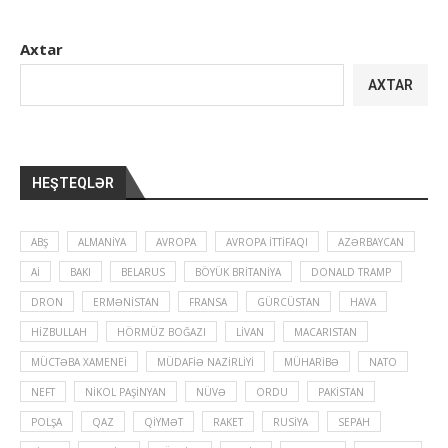
Axtar
AXTAR
HEŞTEQLƏR
ABŞ
ALMANIYA
AVROPA
AVROPA İTTIFAQI
AZƏRBAYCAN
Aİ
BAKI
BELARUS
BÖYÜK BRITANIYA
DONALD TRAMP
DRON
ERMƏNISTAN
FRANSA
GÜRCÜSTAN
HAVA
HIZBULLAH
HÖRMÜZ BOĞAZI
LIVAN
MACARISTAN
MÜCTƏBA XAMENEI
MÜDAFIƏ NAZIRLIYI
MÜHARIBƏ
NATO
NEFT
NIKOL PAŞINYAN
NÜVƏ
ORDU
PAKISTAN
POLŞA
QAZ
QIYMƏT
RAKET
RUSIYA
SEPAH