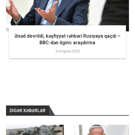
Əsəd devrildi, kəşfiyyat rəhbəri Rusiyaya qaçdı –
BBC-dən ilginc araşdırma
9 Avqust 2026
DIGƏR XƏBƏRLƏR