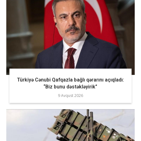
Türkiyə Cənubi Qafqazla bağlı qərarını açıqladı:
“Biz bunu dəstəkləyirik”
9 Avqust 2026