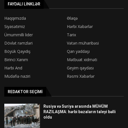
FAYDALI LINKLƏR
Haqqımızda
Əlaqə
Siyasətimiz
Hərbi Xəbərlər
Ümummilli lider
Tarix
Dövlət rəmzləri
Vətən müharibəsi
Böyük Qayıdış
Qan yaddaşı
Birinci Xanım
Mətbuat xidməti
Hərbi And
Geyim qaydası
Müdafiə naziri
Rəsmi Xəbərlər
REDAKTOR SEÇIMI
Rusiya və Suriya arasında MÜHÜM
RAZILAŞMA: hərbi bazaların taleyi bəlli
oldu