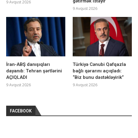
gətirmək istəyir
9 Avqust 2026
9 Avqust 2026
İran-ABŞ danışıqları
Türkiyə Cənubi Qafqazla
dayanıb: Tehran şərtlərini
bağlı qərarını açıqladı:
AÇIQLADI
“Biz bunu dəstəkləyirik”
9 Avqust 2026
9 Avqust 2026
FACEBOOK