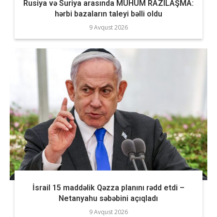
Rusiya və Suriya arasında MÜHÜM RAZILAŞMA:
hərbi bazaların taleyi bəlli oldu
9 Avqust 2026
İsrail 15 maddəlik Qəzza planını rədd etdi –
Netanyahu səbəbini açıqladı
9 Avqust 2026