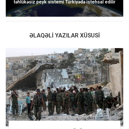
təhlükəsiz peyk sistemi Türkiyədə istehsal edilir
ƏLAQƏLI YAZILAR XÜSUSI