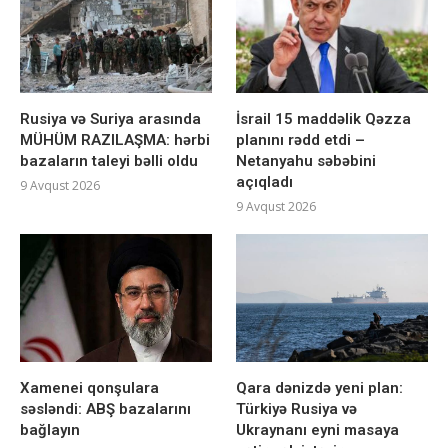
Rusiya və Suriya arasında
İsrail 15 maddəlik Qəzza
MÜHÜM RAZILAŞMA: hərbi
planını rədd etdi –
bazaların taleyi bəlli oldu
Netanyahu səbəbini
açıqladı
9 Avqust 2026
9 Avqust 2026
Xamenei qonşulara
Qara dənizdə yeni plan:
səsləndi: ABŞ bazalarını
Türkiyə Rusiya və
bağlayın
Ukraynanı eyni masaya