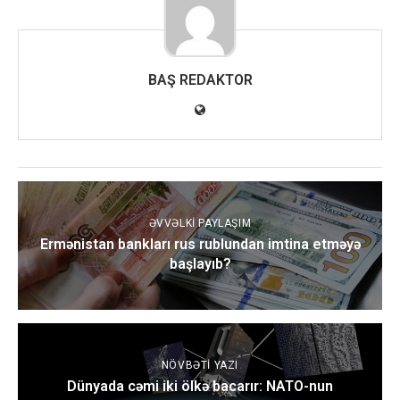
BAŞ REDAKTOR
ƏVVƏLKI PAYLAŞIM
Ermənistan bankları rus rublundan imtina etməyə
başlayıb?
NÖVBƏTI YAZI
Dünyada cəmi iki ölkə bacarır: NATO-nun