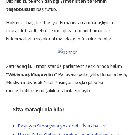
Bildirilib ki, telefon danışığı
Ermənistan tərəfinin
təşəbbüsü
ilə baş tutub.
Hökumət başçıları Rusiya–Ermənistan əməkdaşlığının
ticarət-iqtisadi, elmi-texnoloji və mədəni-humanitar
istiqamətləri üzrə aktual məsələləri müzakirə ediblər.
Xatırladaq ki, Ermənistanda parlament seçkilərində hakim
“Vətəndaş Müqaviləsi”
Partiyası qalib gəlib. Bununla belə,
Moskva indiyədək Nikol Paşinyanı seçki qələbəsi
münasibətilə rəsmi şəkildə təbrik etməyib.
Sizə maraqlı ola bilər
Paşinyan Simonyana yox dedi : “İstirahət et”
Hakan Fidan Qahirədə regional məsələləri müzakirə