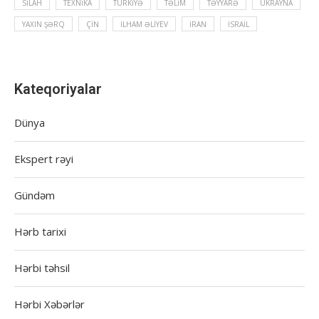
SILAH
TEXNIKA
TÜRKIYƏ
TƏLIM
TƏYYARƏ
UKRAYNA
YAXIN ŞƏRQ
ÇIN
İLHAM ƏLIYEV
İRAN
İSRAIL
Kateqoriyalar
Dünya
Ekspert rəyi
Gündəm
Hərb tarixi
Hərbi təhsil
Hərbi Xəbərlər