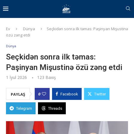
Ev
Dünya
Seçkidən sonra ilk təmas: Paşinyan Mişustinə
özü zəng etdi
Dünya
Seçkidən sonra ilk təmas:
Paşinyan Mişustinə özü zəng etdi
1 İyul 2026
123
Baxış
0
PAYLAŞ
Facebook
Twitter
Telegram
Threads