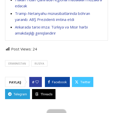
edəcək
Tramp-Netanyahu münasibətlərində böhran
yaranıb: ABŞ Prezidenti imtina etdi
Ankarada tarixi imza: Türkiyə və Misir hərbi
əməkdaşlığı genişləndirir
Post Views:
24
ERMƏNISTAN
RUSIYA
0
PAYLAŞ
Facebook
Twitter
Telegram
Threads