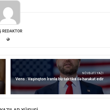
Ş REDAKTOR
NÖVBƏTI YAZI
Vens : Vaşinqton İranla bu taktika ilə hərəkət edir