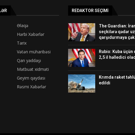
LƏR
REDAKTOR SEÇIMI
Əlaqə
The Guardian: İra
seçkilərə qədər u
Hərbi Xəbərlər
qarşıdurmaya çək
Tarix
Vətən müharibəsi
Rubio: Kuba üçün 
2,5 il həlledici ol
Qan yaddaşı
Mətbuat xidməti
Krımda raket təhlü
Geyim qaydası
edildi
Rəsmi Xəbərlər