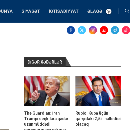
DÜNYA
SIYASƏT
İQTISADIYYAT
ƏLAQƏ
DIGƏR XƏBƏRLƏR
The Guardian: İran
Rubio: Kuba üçün
Trampı seçkilərə qədər
qarşıdakı 2,5 il həlledici
uzunmüddətli
olacaq
qarşıdurmaya çəkmək