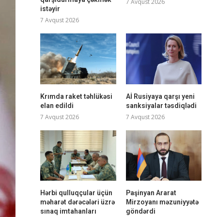
7 Avqust 2026
istəyir
7 Avqust 2026
Krımda raket təhlükəsi
Aİ Rusiyaya qarşı yeni
elan edildi
sanksiyalar təsdiqlədi
7 Avqust 2026
7 Avqust 2026
Hərbi qulluqçular üçün
Paşinyan Ararat
məharət dərəcələri üzrə
Mirzoyanı məzuniyyətə
sınaq imtahanları
göndərdi