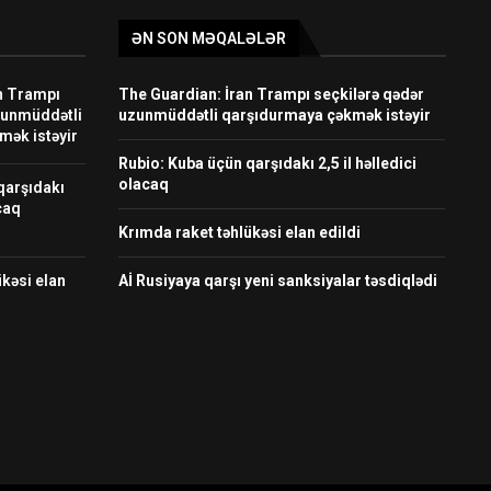
ƏN SON MƏQALƏLƏR
n Trampı
The Guardian: İran Trampı seçkilərə qədər
zunmüddətli
uzunmüddətli qarşıdurmaya çəkmək istəyir
mək istəyir
Rubio: Kuba üçün qarşıdakı 2,5 il həlledici
olacaq
qarşıdakı
acaq
Krımda raket təhlükəsi elan edildi
kəsi elan
Aİ Rusiyaya qarşı yeni sanksiyalar təsdiqlədi