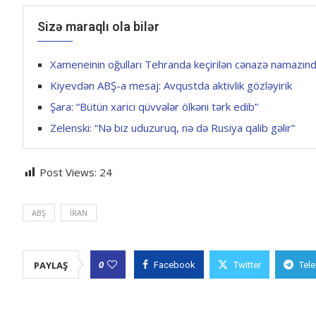
Sizə maraqlı ola bilər
Xameneinin oğulları Tehranda keçirilən cənazə namazın
Kiyevdən ABŞ-a mesaj: Avqustda aktivlik gözləyirik
Şara: “Bütün xarici qüvvələr ölkəni tərk edib”
Zelenski: “Nə biz uduzuruq, nə də Rusiya qalib gəlir”
Post Views:
24
ABŞ
İRAN
0
PAYLAŞ
Facebook
Twitter
Tel