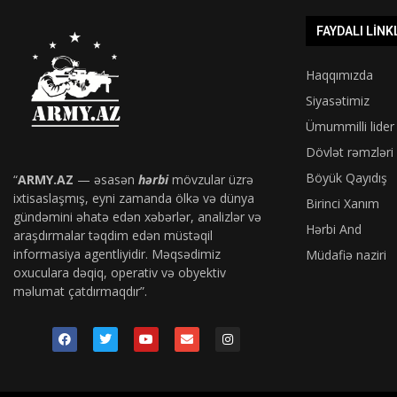
FAYDALI LINK
Haqqımızda
Siyasətimiz
Ümummilli lider
Dövlət rəmzləri
Böyük Qayıdış
“
ARMY.AZ
— əsasən
hərbi
mövzular üzrə
ixtisaslaşmış, eyni zamanda ölkə və dünya
Birinci Xanım
gündəmini əhatə edən xəbərlər, analizlər və
Hərbi And
araşdırmalar təqdim edən müstəqil
informasiya agentliyidir. Məqsədimiz
Müdafiə naziri
oxuculara dəqiq, operativ və obyektiv
məlumat çatdırmaqdır”.