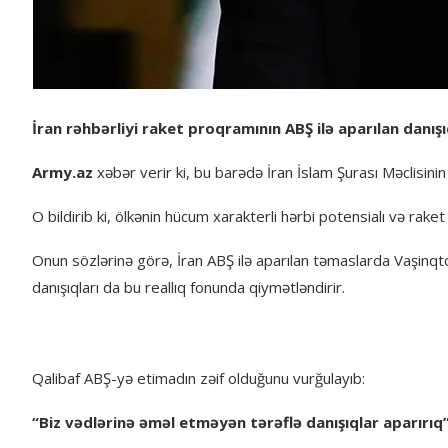
İran rəhbərliyi raket proqramının ABŞ ilə aparılan danı
Army.az
xəbər verir ki, bu barədə İran İslam Şurası Məclisi
O bildirib ki, ölkənin hücum xarakterli hərbi potensialı və ra
Onun sözlərinə görə, İran ABŞ ilə aparılan təmaslarda Vaşinqto
danışıqları da bu reallıq fonunda qiymətləndirir.
Qalibaf ABŞ-yə etimadın zəif olduğunu vurğulayıb:
“Biz vədlərinə əməl etməyən tərəflə danışıqlar aparırıq