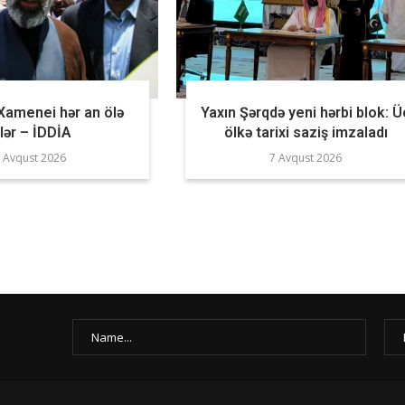
Xamenei hər an ölə
Yaxın Şərqdə yeni hərbi blok: Ü
ilər – İDDİA
ölkə tarixi saziş imzaladı
 Avqust 2026
7 Avqust 2026