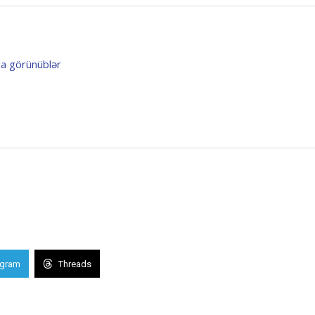
da görünüblər
egram
Threads