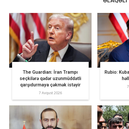
ƏLAQƏLI 
The Guardian: İran Trampı
Rubio: Kuba
seçkilərə qədər uzunmüddətli
həl
qarşıdurmaya çəkmək istəyir
7
7 Avqust 2026