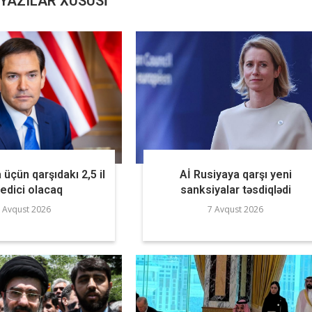
YAZILAR XÜSUSI
 üçün qarşıdakı 2,5 il
Aİ Rusiyaya qarşı yeni
ledici olacaq
sanksiyalar təsdiqlədi
 Avqust 2026
7 Avqust 2026