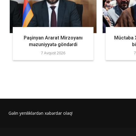
Paşinyan Ararat Mirzoyanı
Müctəba 
məzuniyyətə göndərdi
b
7 Avqust 2026
7
Gəlin yeniliklərdən xəbərdar olaq!