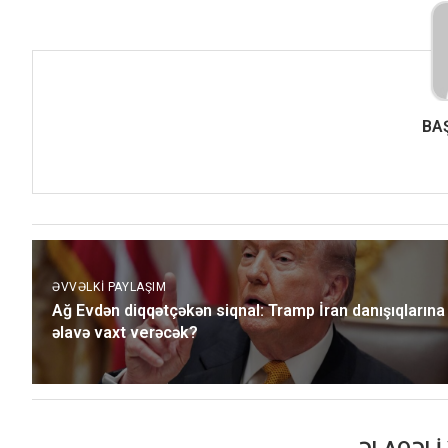
BA
ƏVVƏLKI PAYLAŞIM
Ağ Evdən diqqətçəkən siqnal: Tramp İran danışıqlarına
əlavə vaxt verəcək?