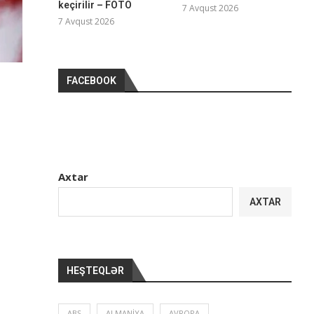
keçirilir – FOTO
7 Avqust 2026
7 Avqust 2026
FACEBOOK
Axtar
AXTAR
HEŞTEQLƏR
ABŞ
ALMANIYA
AVROPA