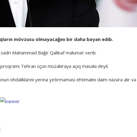
şıqların mövzusu olmayacağını bir daha bəyan edib.
nin sədri Məhəmməd Bağır Qalibaf məlumat verib.
ket proqramı Tehran üçün müzakirəyə açıq məsələ deyil.
nun öhdəliklərini yerinə yetirməməsi ehtimalını daim nəzərə alır və
”
.