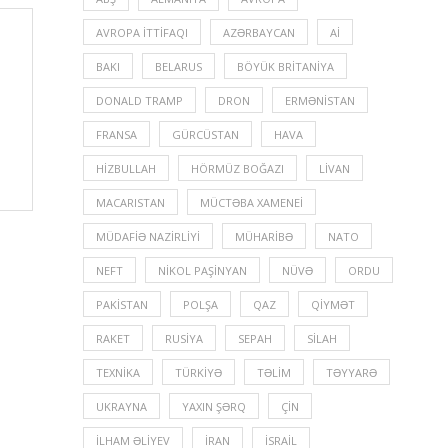
AVROPA İTTIFAQI
AZƏRBAYCAN
Aİ
BAKI
BELARUS
BÖYÜK BRITANIYA
DONALD TRAMP
DRON
ERMƏNISTAN
FRANSA
GÜRCÜSTAN
HAVA
HIZBULLAH
HÖRMÜZ BOĞAZI
LIVAN
MACARISTAN
MÜCTƏBA XAMENEI
MÜDAFIƏ NAZIRLIYI
MÜHARIBƏ
NATO
NEFT
NIKOL PAŞINYAN
NÜVƏ
ORDU
PAKISTAN
POLŞA
QAZ
QIYMƏT
RAKET
RUSIYA
SEPAH
SILAH
TEXNIKA
TÜRKIYƏ
TƏLIM
TƏYYARƏ
UKRAYNA
YAXIN ŞƏRQ
ÇIN
İLHAM ƏLIYEV
İRAN
İSRAIL