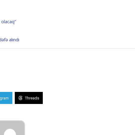
 olacaq”
əfə alındı
egram
Threads