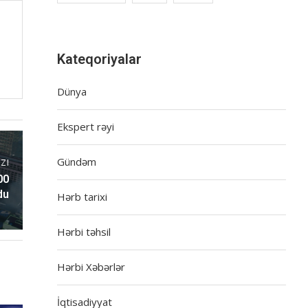
Kateqoriyalar
Dünya
Ekspert rəyi
Gündəm
ZI
00
du
Hərb tarixi
Hərbi təhsil
Hərbi Xəbərlər
İqtisadiyyat