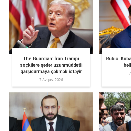
The Guardian: İran Trampı
Rubio: Kuba
seçkilərə qədər uzunmüddətli
həl
qarşıdurmaya çəkmək istəyir
7
7 Avqust 2026