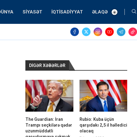
DÜNYA
SIYASƏT
İQTISADIYYAT
ƏLAQƏ
DIGƏR XƏBƏRLƏR
The Guardian: İran
Rubio: Kuba üçün
Trampı seçkilərə qədər
qarşıdakı 2,5 il həlledici
uzunmüddətli
olacaq
qarşıdurmaya çəkmək