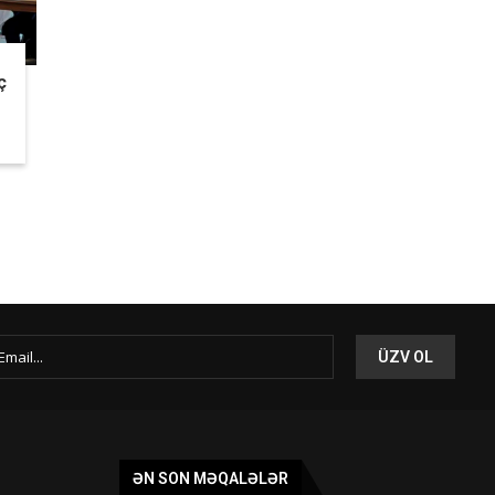
ç
ƏN SON MƏQALƏLƏR