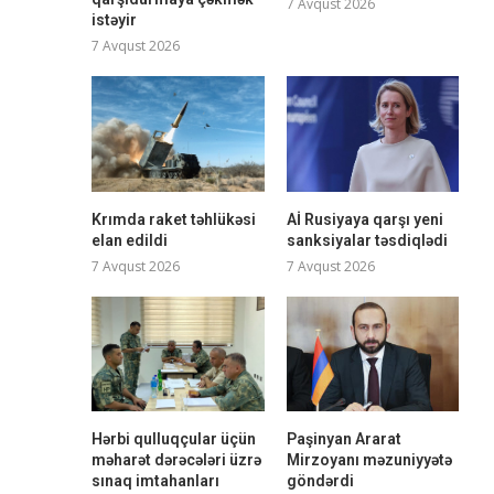
7 Avqust 2026
istəyir
7 Avqust 2026
Krımda raket təhlükəsi
Aİ Rusiyaya qarşı yeni
elan edildi
sanksiyalar təsdiqlədi
7 Avqust 2026
7 Avqust 2026
Hərbi qulluqçular üçün
Paşinyan Ararat
məharət dərəcələri üzrə
Mirzoyanı məzuniyyətə
sınaq imtahanları
göndərdi