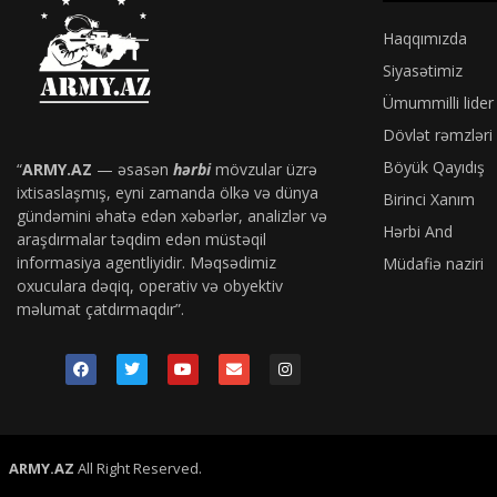
Haqqımızda
Siyasətimiz
Ümummilli lider
Dövlət rəmzləri
Böyük Qayıdış
“
ARMY.AZ
— əsasən
hərbi
mövzular üzrə
ixtisaslaşmış, eyni zamanda ölkə və dünya
Birinci Xanım
gündəmini əhatə edən xəbərlər, analizlər və
Hərbi And
araşdırmalar təqdim edən müstəqil
informasiya agentliyidir. Məqsədimiz
Müdafiə naziri
oxuculara dəqiq, operativ və obyektiv
məlumat çatdırmaqdır”.
ARMY.AZ
All Right Reserved.