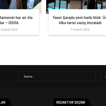
Xamenei hər an ölə
Yaxın Şərqdə yeni hərbi blok: Ü
ilər – İDDİA
ölkə tarixi saziş imzaladı
 Avqust 2026
7 Avqust 2026
LƏR
REDAKTOR SEÇIMI