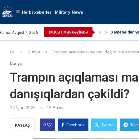
Hərbi xəbərlər | Military News
Cümə, Avqust 7, 2026
Xameneidən yen
DIQQƏT MƏRKƏZINDƏ
TRIPP layihəsi 
Paşinyan Putin
Paşinyan: “ABŞ 
Pəhləvi çağırış
Ərdoğan atəşkə
Kallas: “Atəşk
Kremldə qızğın
Müctəba Xamen
Ev
Dünya
Trampın açıqlaması masanı dağıtdı: İran danışı
Dünya
Trampın açıqlaması mas
danışıqlardan çəkildi?
22 İyun 2026
52
Baxış
0
PAYLAŞ
Facebook
Twitter
Tele