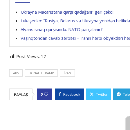
Ukrayna Macarıstana qarşı”qadağanı” geri çəkdi
Lukaşenko: “Rusiya, Belarus və Ukrayna yenidən birlikdə
Alyans sınaq qarşısında: NATO parçalanır?
Vaşinqtondan cavab zərbəsi – İranın hərbi obyektləri həd
Post Views:
17
ABŞ
DONALD TRAMP
İRAN
0
PAYLAŞ
Facebook
Twitter
Tel