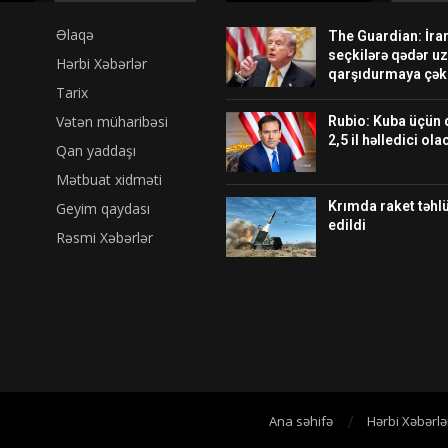
Əlaqə
The Guardian: İra
seçkilərə qədər u
Hərbi Xəbərlər
qarşıdurmaya çək
Tarix
Vətən müharibəsi
Rubio: Kuba üçün 
2,5 il həlledici ol
Qan yaddaşı
Mətbuat xidməti
Krımda raket təhlü
Geyim qaydası
edildi
Rəsmi Xəbərlər
Ana səhifə
Hərbi Xəbərlə