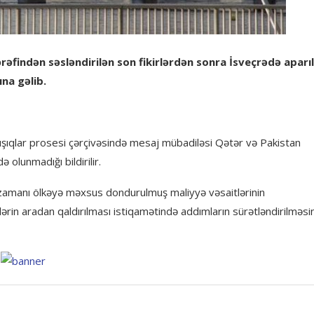
findən səsləndirilən son fikirlərdən sonra İsveçrədə aparı
na gəlib.
nışıqlar prosesi çərçivəsində mesaj mübadiləsi Qətər və Pakistan
 olunmadığı bildirilir.
zamanı ölkəyə məxsus dondurulmuş maliyyə vəsaitlərinin
tlərin aradan qaldırılması istiqamətində addımların sürətləndirilməsin