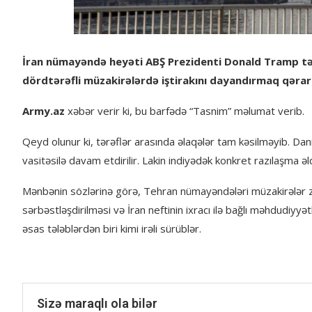
İran nümayəndə heyəti ABŞ Prezidenti Donald Tramp tərə
dördtərəfli müzakirələrdə iştirakını dayandırmaq qərarı
Army.az
xəbər verir ki, bu barfədə “Tasnim” məlumat verib.
Qeyd olunur ki, tərəflər arasında əlaqələr tam kəsilməyib. Da
vasitəsilə davam etdirilir. Lakin indiyədək konkret razılaşma əldə
Mənbənin sözlərinə görə, Tehran nümayəndələri müzakirələr 
sərbəstləşdirilməsi və İran neftinin ixracı ilə bağlı məhdudiyyə
əsas tələblərdən biri kimi irəli sürüblər.
Sizə maraqlı ola bilər