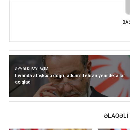
BA
ƏVVƏLKI PAYLAŞIM
Livanda atəşkəsə doğru addım: Tehran yeni detallar
açıqladı
ƏLAQƏLI 