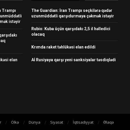
n Trampı
The Guardian: İran Trampı seçkilərə qədər
zunmüddətli
uzunmüddətli qarşıdurmaya çəkmək istəyir
mək istəyir
Rubio: Kuba üçün qarşıdakı 2,5 il həlledici
olacaq
qarşıdakı
acaq
Krımda raket təhlükəsi elan edildi
kəsi elan
Aİ Rusiyaya qarşı yeni sanksiyalar təsdiqlədi
r
Ölkə
Dünya
Siyasət
İqtisadiyyat
Əlaqə