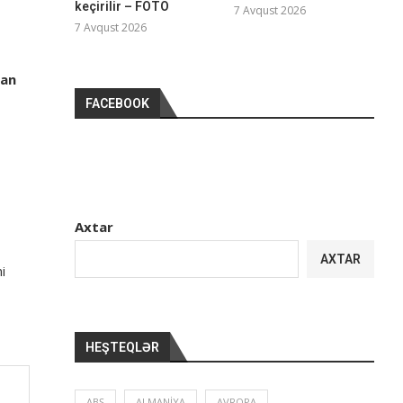
keçirilir – FOTO
7 Avqust 2026
7 Avqust 2026
lan
FACEBOOK
Axtar
AXTAR
i
HEŞTEQLƏR
ABŞ
ALMANIYA
AVROPA