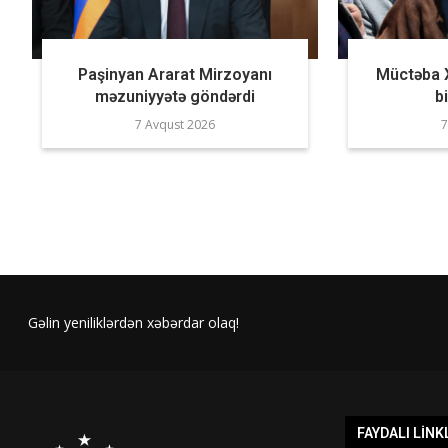
Paşinyan Ararat Mirzoyanı
Müctəba 
məzuniyyətə göndərdi
b
7 Avqust 2026
7
Gəlin yeniliklərdən xəbərdar olaq!
FAYDALI LINK