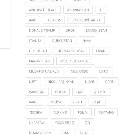
AVROPA İTTIFAQI
AZƏRBAYCAN
Aİ
BAKI
BELARUS
BÖYÜK BRITANIYA
DONALD TRAMP
DRON
ERMƏNISTAN
FRANSA
GÜRCÜSTAN
HAVA
HIZBULLAH
HÖRMÜZ BOĞAZI
LIVAN
MACARISTAN
MÜCTƏBA XAMENEI
MÜDAFIƏ NAZIRLIYI
MÜHARIBƏ
NATO
NEFT
NIKOL PAŞINYAN
NÜVƏ
ORDU
PAKISTAN
POLŞA
QAZ
QIYMƏT
RAKET
RUSIYA
SEPAH
SILAH
TEXNIKA
TÜRKIYƏ
TƏLIM
TƏYYARƏ
UKRAYNA
YAXIN ŞƏRQ
ÇIN
İLHAM ƏLIYEV
İRAN
İSRAIL