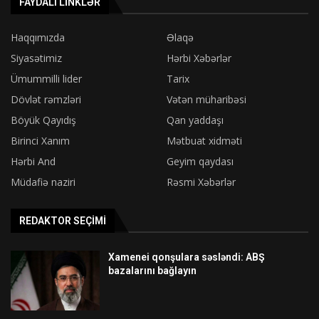
FAYDALI LINKLƏR
Haqqımızda
Əlaqə
Siyasətimiz
Hərbi Xəbərlər
Ümummilli lider
Tarix
Dövlət rəmzləri
Vətən müharibəsi
Böyük Qayıdış
Qan yaddaşı
Birinci Xanım
Mətbuat xidməti
Hərbi And
Geyim qaydası
Müdafiə naziri
Rəsmi Xəbərlər
REDAKTOR SEÇIMI
Xamenei qonşulara səsləndi: ABŞ
bazalarını bağlayın