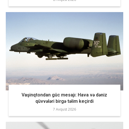
Vaşinqtondan güc mesajı: Hava və dəniz
qüvvələri birgə təlim keçirdi
7 Avqust 2026