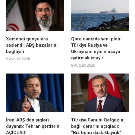
Xamenei qonşulara
Qara dənizdə yeni plan:
səsləndi: ABŞ bazalarını
Türkiyə Rusiya və
bağlayın
Ukraynanı eyni masaya
gətirmək istəyir
9 Avqust 2026
9 Avqust 2026
İran-ABŞ danışıqları
Türkiyə Cənubi Qafqazla
dayanıb: Tehran şərtlərini
bağlı qərarını açıqladı:
AÇIQLADI
“Biz bunu dəstəkləyirik”