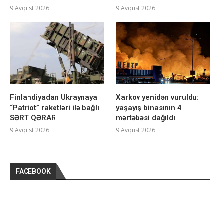
9 Avqust 2026
9 Avqust 2026
Finlandiyadan Ukraynaya
Xarkov yenidən vuruldu:
“Patriot” raketləri ilə bağlı
yaşayış binasının 4
SƏRT QƏRAR
mərtəbəsi dağıldı
9 Avqust 2026
9 Avqust 2026
FACEBOOK