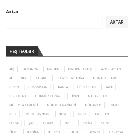
Axtar
AXTAR
HEŞTEQLƏR
ABŞ
ALMANIYA
AVROPA
AVROPA İTTIFAQI
AZƏRBAYCAN
Aİ
BAKI
BELARUS
BÖYÜK BRITANIYA
DONALD TRAMP
DRON
ERMƏNISTAN
FRANSA
GÜRCÜSTAN
HAVA
HIZBULLAH
HÖRMÜZ BOĞAZI
LIVAN
MACARISTAN
MÜCTƏBA XAMENEI
MÜDAFIƏ NAZIRLIYI
MÜHARIBƏ
NATO
NEFT
NIKOL PAŞINYAN
NÜVƏ
ORDU
PAKISTAN
POLŞA
QAZ
QIYMƏT
RAKET
RUSIYA
SEPAH
SILAH
TEXNIKA
TÜRKIYƏ
TƏLIM
TƏYYARƏ
UKRAYNA