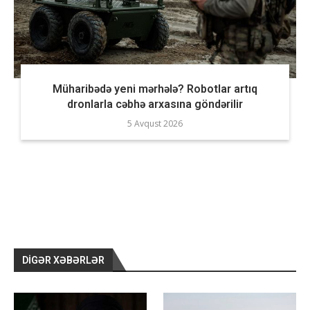
Müharibədə yeni mərhələ? Robotlar artıq
dronlarla cəbhə arxasına göndərilir
5 Avqust 2026
DIGƏR XƏBƏRLƏR