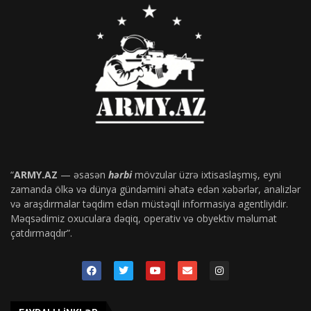
“
ARMY.AZ
— əsasən
hərbi
mövzular üzrə ixtisaslaşmış, eyni
zamanda ölkə və dünya gündəmini əhatə edən xəbərlər, analizlər
və araşdırmalar təqdim edən müstəqil informasiya agentliyidir.
Məqsədimiz oxuculara dəqiq, operativ və obyektiv məlumat
çatdırmaqdır”.