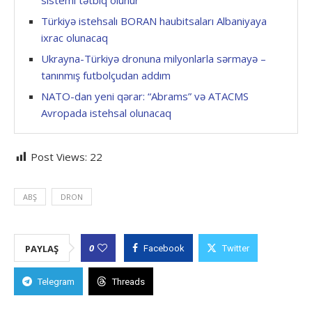
sistemi tətbiq olunur
Türkiyə istehsalı BORAN haubitsaları Albaniyaya
ixrac olunacaq
Ukrayna-Türkiyə dronuna milyonlarla sərmayə –
tanınmış futbolçudan addım
NATO-dan yeni qərar: “Abrams” və ATACMS
Avropada istehsal olunacaq
Post Views:
22
ABŞ
DRON
0
PAYLAŞ
Facebook
Twitter
Telegram
Threads