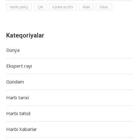
YAXIN ŞƏRQ
ÇIN
İLHAM ƏLIYEV
İRAN
İSRAIL
Kateqoriyalar
Dünya
Ekspert rəyi
Gündəm
Hərb tarixi
Hərbi təhsil
Hərbi Xəbərlər