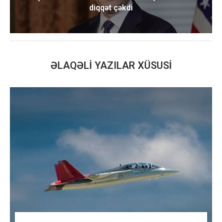
diqqət çəkdi
ƏLAQƏLI YAZILAR XÜSUSI