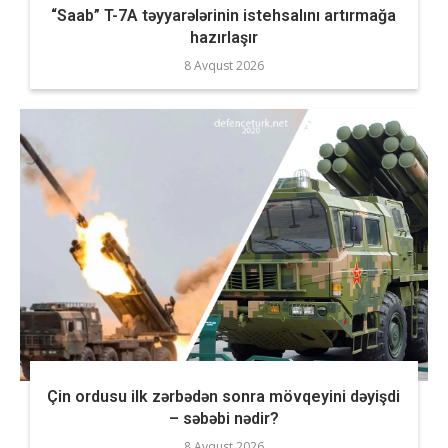
“Saab” T-7A təyyarələrinin istehsalını artırmağa
hazırlaşır
8 Avqust 2026
Çin ordusu ilk zərbədən sonra mövqeyini dəyişdi
– səbəbi nədir?
8 Avqust 2026