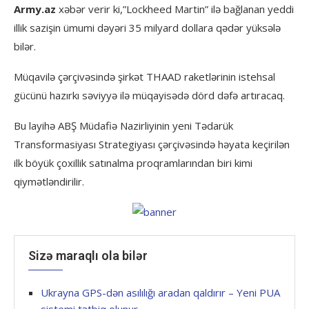
Army.az
xəbər verir ki,”Lockheed Martin” ilə bağlanan yeddi
illik sazişin ümumi dəyəri 35 milyard dollara qədər yüksələ
bilər.
Müqavilə çərçivəsində şirkət THAAD raketlərinin istehsal
gücünü hazırkı səviyyə ilə müqayisədə dörd dəfə artıracaq.
Bu layihə ABŞ Müdafiə Nazirliyinin yeni Tədarük
Transformasiyası Strategiyası çərçivəsində həyata keçirilən
ilk böyük çoxillik satınalma proqramlarından biri kimi
qiymətləndirilir.
Sizə maraqlı ola bilər
Ukrayna GPS-dən asılılığı aradan qaldırır – Yeni PUA