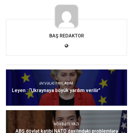
BAŞ REDAKTOR
ƏVVƏLKI PAYLAŞIM
Leyen : “Ukraynaya böyük yardım verilir”
NÖVBƏTI YAZI
ABŞ dövlət katibi NATO daxilindəki problemlərə