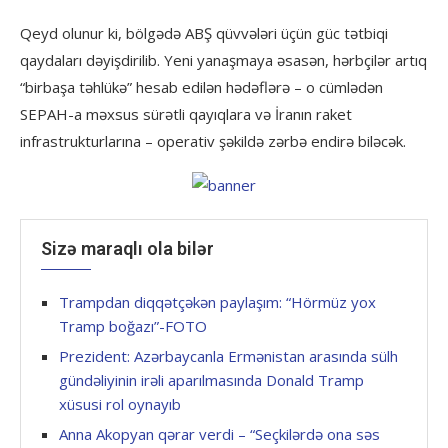
Qeyd olunur ki, bölgədə ABŞ qüvvələri üçün güc tətbiqi
qaydaları dəyişdirilib. Yeni yanaşmaya əsasən, hərbçilər artıq
“birbaşa təhlükə” hesab edilən hədəflərə – o cümlədən
SEPAH-a məxsus sürətli qayıqlara və İranın raket
infrastrukturlarına – operativ şəkildə zərbə endirə biləcək.
Sizə maraqlı ola bilər
Trampdan diqqətçəkən paylaşım: “Hörmüz yox
Tramp boğazı”-FOTO
Prezident: Azərbaycanla Ermənistan arasında sülh
gündəliyinin irəli aparılmasında Donald Tramp
xüsusi rol oynayıb
Anna Akopyan qərar verdi – “Seçkilərdə ona səs