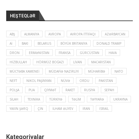
HEŞTEQLƏR
ABŞ
ALMANIYA
AVROPA
AVROPA İTTIFAQI
AZƏRBAYCAN
Aİ
BAKI
BELARUS
BÖYÜK BRITANIYA
DONALD TRAMP
DRON
ERMƏNISTAN
FRANSA
GÜRCÜSTAN
HAVA
HIZBULLAH
HÖRMÜZ BOĞAZI
LIVAN
MACARISTAN
MÜCTƏBA XAMENEI
MÜDAFIƏ NAZIRLIYI
MÜHARIBƏ
NATO
NEFT
NIKOL PAŞINYAN
NÜVƏ
ORDU
PAKISTAN
POLŞA
PUA
QIYMƏT
RAKET
RUSIYA
SEPAH
SILAH
TEXNIKA
TÜRKIYƏ
TƏLIM
TƏYYARƏ
UKRAYNA
YAXIN ŞƏRQ
ÇIN
İLHAM ƏLIYEV
İRAN
İSRAIL
Kateqoriyalar