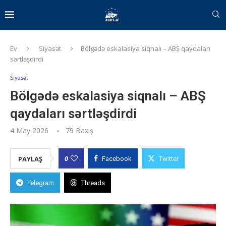
Ev
Siyasət
Bölgədə eskalasiya siqnalı – ABŞ qaydaları
sərtləşdirdi
Siyasət
Bölgədə eskalasiya siqnalı – ABŞ
qaydaları sərtləşdirdi
4 May 2026
79
Baxış
0
PAYLAŞ
Facebook
Twitter
Telegram
Threads