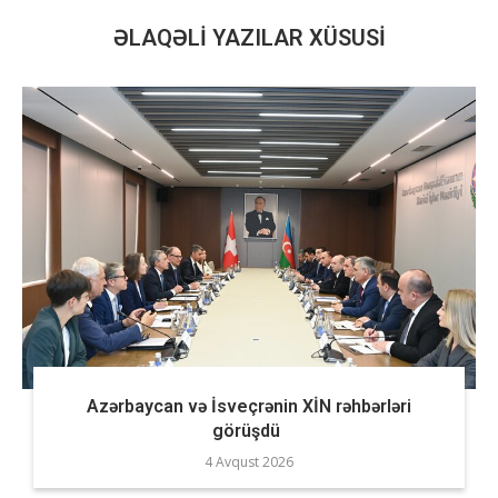
ƏLAQƏLI YAZILAR XÜSUSI
Azərbaycan və İsveçrənin XİN rəhbərləri
görüşdü
4 Avqust 2026