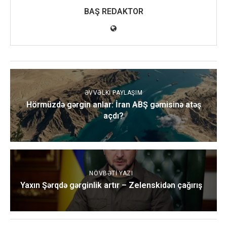
BAŞ REDAKTOR
ƏVVƏLKI PAYLAŞIM
Hörmüzdə gərgin anlar: İran ABŞ gəmisinə atəş
açdı?
NÖVBƏTI YAZI
Yaxın Şərqdə gərginlik artır – Zelenskidən çağırış