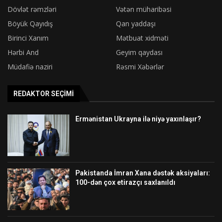
Dövlət rəmzləri
Vətən müharibəsi
Böyük Qayıdış
Qan yaddaşı
Birinci Xanım
Mətbuat xidməti
Hərbi And
Geyim qaydası
Müdafiə naziri
Rəsmi Xəbərlər
REDAKTOR SEÇIMI
Ermənistan Ukrayna ilə niyə yaxınlaşır?
Pakistanda İmran Xana dəstək aksiyaları:
100-dən çox etirazçı saxlanıldı