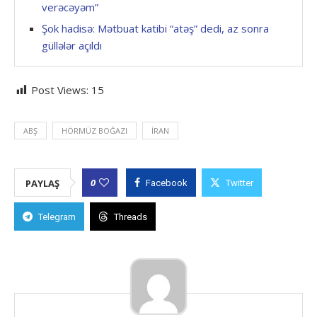
verəcəyəm”
Şok hadisə: Mətbuat katibi “atəş” dedi, az sonra
güllələr açıldı
Post Views:
15
ABŞ
HÖRMÜZ BOĞAZI
İRAN
0
PAYLAŞ
Facebook
Twitter
Telegram
Threads