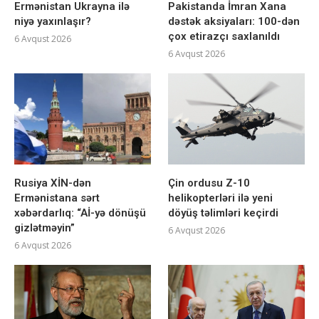
Ermənistan Ukrayna ilə
Pakistanda İmran Xana
niyə yaxınlaşır?
dəstək aksiyaları: 100-dən
çox etirazçı saxlanıldı
6 Avqust 2026
6 Avqust 2026
Rusiya XİN-dən
Çin ordusu Z-10
Ermənistana sərt
helikopterləri ilə yeni
xəbərdarlıq: “Aİ-yə dönüşü
döyüş təlimləri keçirdi
gizlətməyin”
6 Avqust 2026
6 Avqust 2026