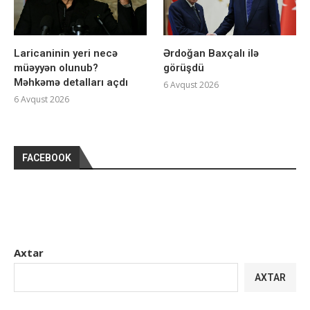
Laricaninin yeri necə
Ərdoğan Baxçalı ilə
müəyyən olunub?
görüşdü
Məhkəmə detalları açdı
6 Avqust 2026
6 Avqust 2026
FACEBOOK
Axtar
AXTAR