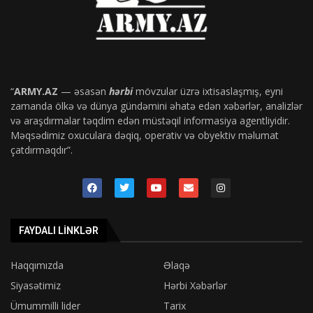
“
ARMY.AZ
— əsasən
hərbi
mövzular üzrə ixtisaslaşmış, eyni
zamanda ölkə və dünya gündəmini əhatə edən xəbərlər, analizlər
və araşdırmalar təqdim edən müstəqil informasiya agentliyidir.
Məqsədimiz oxuculara dəqiq, operativ və obyektiv məlumat
çatdırmaqdır”.
FAYDALI LINKLƏR
Haqqımızda
Əlaqə
Siyasətimiz
Hərbi Xəbərlər
Ümummilli lider
Tarix