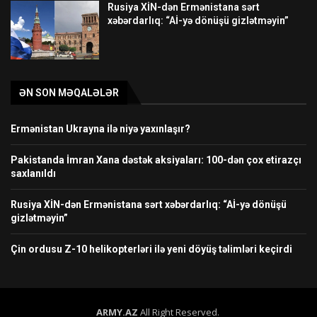
Rusiya XİN-dən Ermənistana sərt
xəbərdarlıq: “Aİ-yə dönüşü gizlətməyin”
ƏN SON MƏQALƏLƏR
Ermənistan Ukrayna ilə niyə yaxınlaşır?
Pakistanda İmran Xana dəstək aksiyaları: 100-dən çox etirazçı
saxlanıldı
Rusiya XİN-dən Ermənistana sərt xəbərdarlıq: “Aİ-yə dönüşü
gizlətməyin”
Çin ordusu Z-10 helikopterləri ilə yeni döyüş təlimləri keçirdi
ARMY.AZ
All Right Reserved.