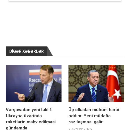
DIGƏR XƏBƏRLƏR
Varşavadan yeni təklif:
Üç ölkədən mühüm hərbi
Ukrayna üzərində
addım: Yeni müdafiə
raketlərin məhv edilməsi
razılaşması gəlir
gündəmdə
7 Avqust 2026