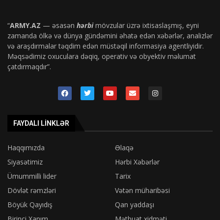
“
ARMY.AZ
— əsasən
hərbi
mövzular üzrə ixtisaslaşmış, eyni
zamanda ölkə və dünya gündəmini əhatə edən xəbərlər, analizlər
və araşdırmalar təqdim edən müstəqil informasiya agentliyidir.
Məqsədimiz oxuculara dəqiq, operativ və obyektiv məlumat
çatdırmaqdır”.
FAYDALI LINKLƏR
Haqqımızda
Əlaqə
Siyasətimiz
Hərbi Xəbərlər
Ümummilli lider
Tarix
Dövlət rəmzləri
Vətən müharibəsi
Böyük Qayıdış
Qan yaddaşı
Birinci Xanım
Mətbuat xidməti