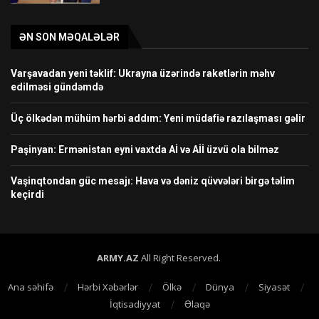
ƏN SON MƏQALƏLƏR
Varşavadan yeni təklif: Ukrayna üzərində raketlərin məhv
edilməsi gündəmdə
Üç ölkədən mühüm hərbi addım: Yeni müdafiə razılaşması gəlir
Paşinyan: Ermənistan eyni vaxtda Aİ və Aİİ üzvü ola bilməz
Vaşinqtondan güc mesajı: Hava və dəniz qüvvələri birgə təlim
keçirdi
ARMY.AZ
All Right Reserved.
Ana səhifə
Hərbi Xəbərlər
Ölkə
Dünya
Siyasət
İqtisadiyyat
Əlaqə