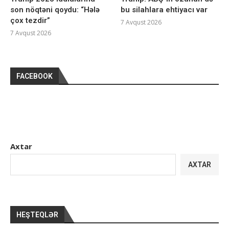
son nöqtəni qoydu: “Hələ
bu silahlara ehtiyacı var
çox tezdir”
7 Avqust 2026
7 Avqust 2026
FACEBOOK
Axtar
AXTAR
HEŞTEQLƏR