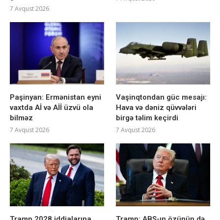
7 Avqust 2026
Paşinyan: Ermənistan eyni
Vaşinqtondan güc mesajı:
vaxtda Aİ və Aİİ üzvü ola
Hava və dəniz qüvvələri
bilməz
birgə təlim keçirdi
7 Avqust 2026
7 Avqust 2026
Tramp 2028 iddialarına
Tramp: ABŞ-ın özünün də