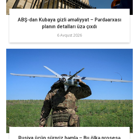
ABŞ-dan Kubaya gizli əməliyyat – Pərdəarxası
planın detalları üzə çıxdı
6 Avqust 2026
Rusiya üçün sürpriz həmlə – Bu ölkə prosesə