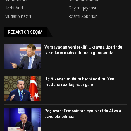
Hərbi And
Geyim qaydası
Müdafiə naziri
Rəsmi Xəbərlər
REDAKTOR SEÇIMI
Varşavadan yeni təklif: Ukrayna üzərində
raketlərin məhv edilməsi gündəmdə
Üç ölkədən mühüm hərbi addım: Yeni
müdafiə razılaşması gəlir
Paşinyan: Ermənistan eyni vaxtda Aİ və Aİİ
üzvü ola bilməz