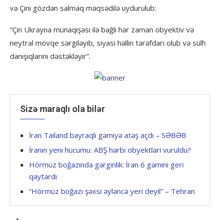
və Çini gözdən salmaq məqsədilə uydurulub:
“Çin Ukrayna münaqişəsi ilə bağlı hər zaman obyektiv və
neytral mövqe sərgiləyib, siyasi həllin tərəfdarı olub və sülh
danışıqlarını dəstəkləyir”.
Sizə maraqlı ola bilər
İran Tailand bayraqlı gəmiyə atəş açdı – SƏBƏB
İranın yeni hücumu: ABŞ hərbi obyektləri vuruldu?
Hörmüz boğazında gərginlik: İran 6 gəmini geri
qaytardı
“Hörmüz boğazı şəxsi əyləncə yeri deyil” – Tehran