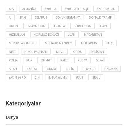
ABŞ
ALMANIYA
AVROPA
AVROPA İTTIFAQI
AZƏRBAYCAN
Aİ
BAKI
BELARUS
BÖYÜK BRITANIYA
DONALD TRAMP
DRON
ERMƏNISTAN
FRANSA
GÜRCÜSTAN
HAVA
HIZBULLAH
HÖRMÜZ BOĞAZI
LIVAN
MACARISTAN
MÜCTƏBA XAMENEI
MÜDAFIƏ NAZIRLIYI
MÜHARIBƏ
NATO
NEFT
NIKOL PAŞINYAN
NÜVƏ
ORDU
PAKISTAN
POLŞA
PUA
QIYMƏT
RAKET
RUSIYA
SEPAH
SILAH
TEXNIKA
TÜRKIYƏ
TƏLIM
TƏYYARƏ
UKRAYNA
YAXIN ŞƏRQ
ÇIN
İLHAM ƏLIYEV
İRAN
İSRAIL
Kateqoriyalar
Dünya