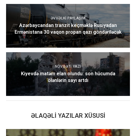
ƏVVƏLKI PAYLAŞIM
Azərbaycandan tranzit keçməklə Rusiyadan
Ermənistana 30 vaqon propan qazı göndəriləcək
NÖVBƏTI YAZI
Kiyevdə matəm elan olundu: son hücumda
ölənlərin sayı artdı
ƏLAQƏLI YAZILAR XÜSUSI