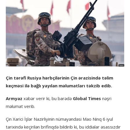
Çin tərəfi Rusiya hərbçilərinin Çin ərazisində təlim
keçməsi ilə bağlı yayılan məlumatları təkzib edib.
Armyaz
xəbər verir ki, bu barədə
Global Times
nəşri
məlumat verib.
Çin Xarici İşlər Nazirliyinin nümayəndəsi Mao Ninq 6 iyul
tarixində keçirilən brifinqdə bildirib ki, bu iddialar əsassızdır