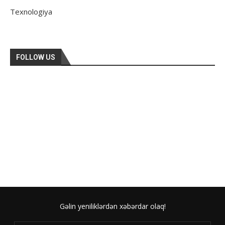
Texnologiya
FOLLOW US
Gəlin yeniliklərdən xəbərdar olaq!