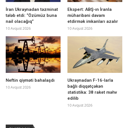
İran Ukraynadan təzminat
Ekspert: ABŞ-ın İranla
tələb etdi: “Özümüz buna
müharibəni davam
nail olacağıq”
etdirmək imkanları azalır
10 Avqust 2026
10 Avqust 2026
Neftin qiyməti bahalaşdı
Ukraynadan F-16-larla
bağlı diqqətçəkən
10 Avqust 2026
statistika: 38 raket məhv
edilib
10 Avqust 2026