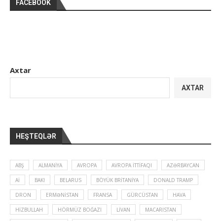
FACEBOOK
Axtar
AXTAR
HEŞTEQLƏR
ABŞ
ALMANIYA
AVROPA
AVROPA İTTIFAQI
AZƏRBAYCAN
Aİ
BAKI
BELARUS
BÖYÜK BRITANIYA
DONALD TRAMP
DRON
ERMƏNISTAN
FRANSA
GÜRCÜSTAN
HAVA
HIZBULLAH
HÖRMÜZ BOĞAZI
LIVAN
MACARISTAN