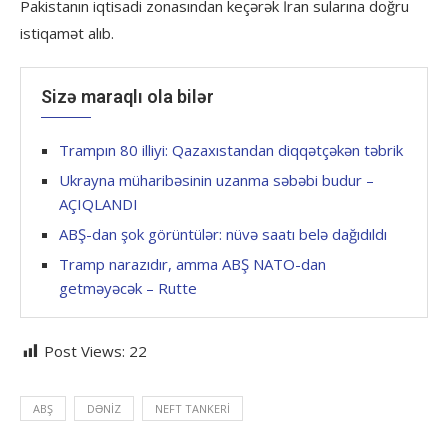
Pakistanın iqtisadi zonasından keçərək İran sularına doğru
istiqamət alıb.
Sizə maraqlı ola bilər
Trampın 80 illiyi: Qazaxıstandan diqqətçəkən təbrik
Ukrayna müharibəsinin uzanma səbəbi budur –
AÇIQLANDI
ABŞ-dan şok görüntülər: nüvə saatı belə dağıdıldı
Tramp narazıdır, amma ABŞ NATO-dan
getməyəcək – Rutte
Post Views:
22
ABŞ
DƏNIZ
NEFT TANKERI