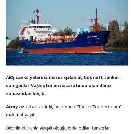
ABŞ sanksiyalarına məruz qalan üç boş neft tankeri
son günlər Vaşinqtonun nəzarətində olan dəniz
zonasından keçib.
Army.az
xəbər verir ki, bu barədə “TankerTrackers.com”
məlumat yayıb.
Bildirilir ki, İranla əlaqəli olduğu iddia edilən tankerlər