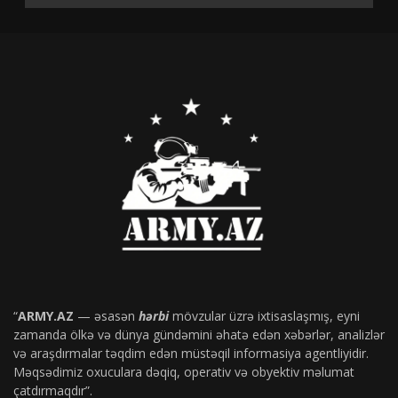
“
ARMY.AZ
— əsasən
hərbi
mövzular üzrə ixtisaslaşmış, eyni
zamanda ölkə və dünya gündəmini əhatə edən xəbərlər, analizlər
və araşdırmalar təqdim edən müstəqil informasiya agentliyidir.
Məqsədimiz oxuculara dəqiq, operativ və obyektiv məlumat
çatdırmaqdır”.