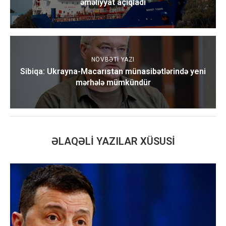
əməliyyat açıqladı
NÖVBƏTI YAZI
Sibiqa: Ukrayna-Macarıstan münasibətlərində yeni
mərhələ mümkündür
ƏLAQƏLI YAZILAR XÜSUSI