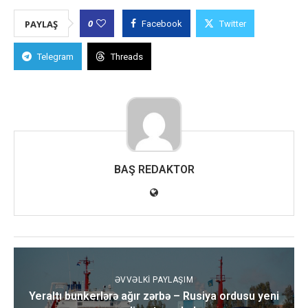
0
PAYLAŞ
Facebook
Twitter
Telegram
Threads
BAŞ REDAKTOR
ƏVVƏLKI PAYLAŞIM
Yeraltı bunkerlərə ağır zərbə – Rusiya ordusu yeni