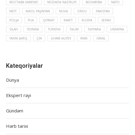
MÜCTƏBA XAMENEI
MÜDAFIƏ NAZIRLIYI
MÜHARIBƏ
NATO
NEFT
NIKOL PAŞINYAN
NÜVƏ
ORDU
PAKISTAN
POLŞA
PUA
QIYMƏT
RAKET
RUSIYA
SEPAH
SILAH
TEXNIKA
TÜRKIYƏ
TƏLIM
TƏYYARƏ
UKRAYNA
YAXIN ŞƏRQ
ÇIN
İLHAM ƏLIYEV
İRAN
İSRAIL
Kateqoriyalar
Dünya
Ekspert rəyi
Gündəm
Hərb tarixi