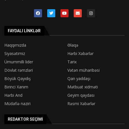
FAYDALI LINKLƏR
Haqqımızda
Əlaqə
Siyasətimiz
Hərbi Xəbərlər
Ümummilli lider
Tarix
Dövlət rəmzləri
Vətən müharibəsi
Böyük Qayıdış
Qan yaddaşı
Birinci Xanım
Mətbuat xidməti
Hərbi And
Geyim qaydası
Müdafiə naziri
Rəsmi Xəbərlər
REDAKTOR SEÇIMI