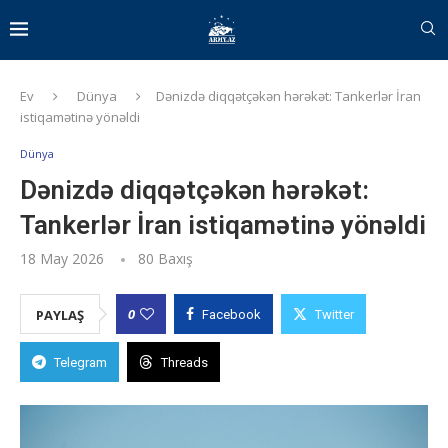
Ev
Dünya
Dənizdə diqqətçəkən hərəkət: Tankerlər İran
istiqamətinə yönəldi
Dünya
Dənizdə diqqətçəkən hərəkət:
Tankerlər İran istiqamətinə yönəldi
18 May 2026
80
Baxış
0
PAYLAŞ
Facebook
Twitter
Telegram
Threads